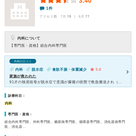
3.40
1件
アクセス数 7月:
78
| 6月:
77
内科について
【専門医・資格】
総合内科専門医
内科の口コミ
内科
脱水症
食欲不振・体重減少
5.0
家族が救われた
91才の独居祖母が脱水症で意識が朦朧の状態で救急搬送され（他の救急病院に）1ケ月程入院・治療を受け奇跡的に回復も、認知症の症状が進み退院後の一人暮らしは不可能となり、施設か他の病院か二択になったが、遠
診療科目：
内科
専門医・資格：
総合内科専門医、外科専門医、糖尿病専門医、循環器専門医、消化器病専門
医、消化器…