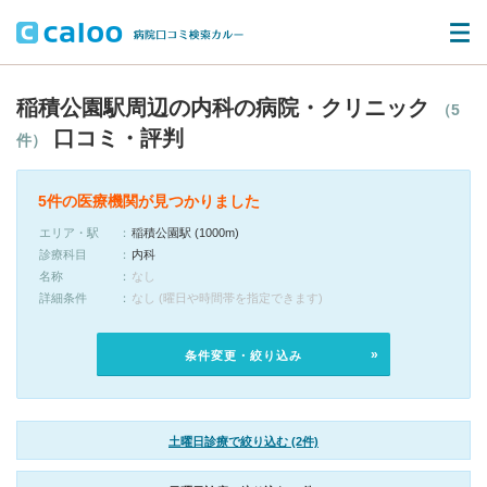
稲積公園駅周辺の内科の病院・クリニック
（5
口コミ・評判
件）
5件の医療機関が見つかりました
エリア・駅
稲積公園駅 (1000m)
診療科目
内科
名称
なし
詳細条件
なし (曜日や時間帯を指定できます)
条件変更・絞り込み
土曜日診療で絞り込む (2件)