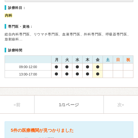
診療科目：
内科
専門医・資格：
総合内科専門医、リウマチ専門医、血液専門医、外科専門医、呼吸器専門医、
放射線科…
診療時間
月
火
水
木
金
土
日
祝
09:00-12:00
13:00-17:00
«前
1/1ページ
次»
5件の医療機関が見つかりました