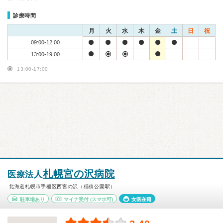
診療時間
月
火
水
木
金
土
日
祝
09:00-12:00
13:00-19:00
13:00-17:00
札幌宮の沢病院
医療法人
北海道札幌市手稲区西宮の沢（稲積公園駅）
駐車場あり
マイナ受付
(スマホ可)
女医在籍