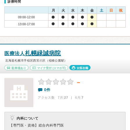
診療時間
月
火
水
木
金
土
日
祝
09:00-12:00
13:00-17:00
札幌緑誠病院
医療法人
北海道札幌市手稲区西宮の沢（稲積公園駅）
駐車場あり
マイナ受付
(スマホ可)
女医在籍
－
0件
アクセス数 7月:
27
| 6月:
7
内科について
【専門医・資格】
総合内科専門医