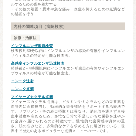
ルするための薬を処方する
・その他の処置：脱水や急な痛み、炎症を抑えるための点滴など
の処置を行う
内科の関連項目（病院検索）
診療・治療法
インフルエンザ迅速検査
検査後約30分以内にインフルエンザの感染の有無やインフルエン
ザウィルスの特定が可能な検査法。
高感度インフルエンザ迅速検査
発熱後2～4時間以内にインフルエンザ感染の有無やインフルエン
ザウィルスの特定が可能な検査法。
ニンニク注射
ニンニク点滴
マイヤーズカクテル点滴
マイヤーズカクテル点滴は、ビタミンやミネラルなどの栄養素を
血管内に直接投与し、効率的な栄養補給をサポートする治療法で
す。サプリメント等の経口摂取とは異なり、消化管を通さず直接
血中濃度を高めるため、多忙な日常で不足しがちな栄養を速やか
に全身へ届けられるのが特徴です。慢性的な疲労感や身体の重
さ、肌の悩みなど、多角的なケアを求める方に選ばれている、世
界中で歴史のあるポピュラーな点滴メニューの一つです。