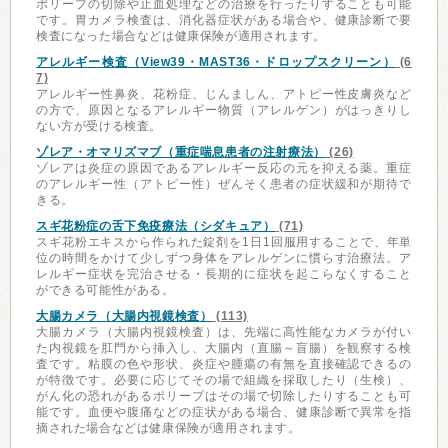
ポリープの切除や止血処理などの治療を行ったりすることも可能
です。胃カメラ検査は、消化器症状がある場合や、健康診断で要
検査になった場合などは健康保険が適用されます。
アレルギー検査（View39・MAST36・ドロップスクリーン）
(6
7)
アレルギー性鼻炎、花粉症、じんましん、アトピー性皮膚炎など
の方で、原因となるアレルギー物質（アレルゲン）がはっきりし
ない方が受ける検査。
ゾレア・オマリズマブ（重症喘息患者の注射療法）
(26)
ゾレアは炎症の原因であるアレルギー反応の元を抑える薬。重症
のアレルギー性（アトピー性）ぜんそく患者の症状緩和が期待で
きる。
スギ花粉症の舌下免疫療法（シダキュア）
(71)
スギ花粉エキスから作られた錠剤を1日1回服用することで、年単
位の時間をかけて少しずつ身体をアレルゲンに慣らす治療法。ア
レルギー症状を完治させる・長期的に症状を起こらなくすること
ができる可能性がある。
大腸カメラ（大腸内視鏡検査）
(113)
大腸カメラ（大腸内視鏡検査）は、先端に高性能なカメラが付い
た内視鏡を肛門から挿入し、大腸内（直腸～盲腸）を観察する検
査です。粘膜の色や形状、炎症や腫瘍の有無を直接確認できるの
が特徴です。必要に応じてその場で組織を採取したり（生検）、
がん化の恐れがあるポリープはその場で切除したりすることも可
能です。血便や腹痛などの症状がある場合、健康診断で異常を指
摘された場合などは健康保険が適用されます。