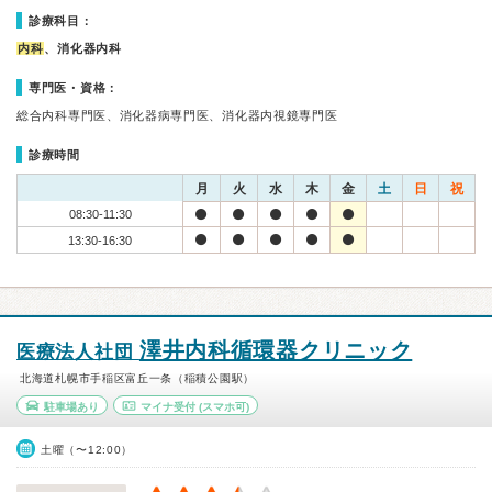
診療科目：
内科
、消化器内科
専門医・資格：
総合内科専門医、消化器病専門医、消化器内視鏡専門医
診療時間
月
火
水
木
金
土
日
祝
08:30-11:30
13:30-16:30
澤井内科循環器クリニック
医療法人社団
北海道札幌市手稲区富丘一条（稲積公園駅）
駐車場あり
マイナ受付
(スマホ可)
土曜（〜12:00）