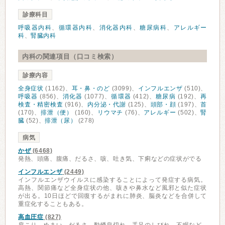
診療科目
呼吸器内科
、
循環器内科
、
消化器内科
、
糖尿病科
、
アレルギー
科
、
腎臓内科
内科の関連項目（口コミ検索）
診療内容
全身症状
(1162)、
耳・鼻・のど
(3099)、
インフルエンザ
(510)、
呼吸器
(856)、
消化器
(1077)、
循環器
(412)、
糖尿病
(192)、
再
検査・精密検査
(916)、
内分泌・代謝
(125)、
頭部・顔
(197)、
首
(170)、
排泄（便）
(160)、
リウマチ
(76)、
アレルギー
(502)、
腎
臓
(52)、
排泄（尿）
(278)
病気
かぜ
(6468)
発熱、頭痛、腹痛、だるさ、咳、吐き気、下痢などの症状がでる
インフルエンザ
(2449)
インフルエンザウイルスに感染することによって発症する病気。
高熱、関節痛など全身症状の他、咳きや鼻水など風邪と似た症状
が出る。10日ほどで回復するがまれに肺炎、脳炎などを合併して
重症化することもある。
高血圧症
(827)