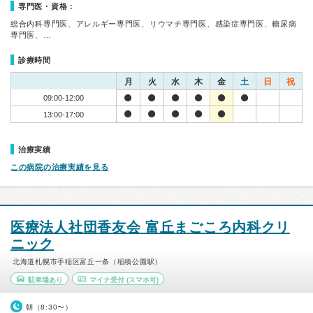
専門医・資格：
総合内科専門医、アレルギー専門医、リウマチ専門医、感染症専門医、糖尿病
専門医、…
診療時間
月
火
水
木
金
土
日
祝
09:00-12:00
13:00-17:00
治療実績
この病院の治療実績を見る
医療法人社団香友会 富丘まごころ内科クリ
ニック
北海道札幌市手稲区富丘一条（稲積公園駅）
駐車場あり
マイナ受付
(スマホ可)
朝（8:30〜）