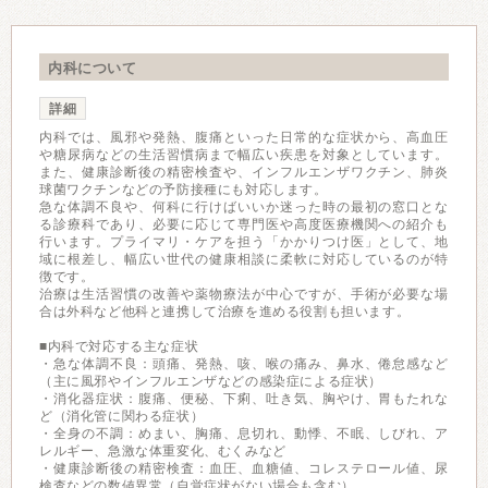
内科について
詳細
内科では、風邪や発熱、腹痛といった日常的な症状から、高血圧
や糖尿病などの生活習慣病まで幅広い疾患を対象としています。
また、健康診断後の精密検査や、インフルエンザワクチン、肺炎
球菌ワクチンなどの予防接種にも対応します。
急な体調不良や、何科に行けばいいか迷った時の最初の窓口とな
る診療科であり、必要に応じて専門医や高度医療機関への紹介も
行います。プライマリ・ケアを担う「かかりつけ医」として、地
域に根差し、幅広い世代の健康相談に柔軟に対応しているのが特
徴です。
治療は生活習慣の改善や薬物療法が中心ですが、手術が必要な場
合は外科など他科と連携して治療を進める役割も担います。
■内科で対応する主な症状
・急な体調不良：頭痛、発熱、咳、喉の痛み、鼻水、倦怠感など
（主に風邪やインフルエンザなどの感染症による症状）
・消化器症状：腹痛、便秘、下痢、吐き気、胸やけ、胃もたれな
ど（消化管に関わる症状）
・全身の不調：めまい、胸痛、息切れ、動悸、不眠、しびれ、ア
レルギー、急激な体重変化、むくみなど
・健康診断後の精密検査：血圧、血糖値、コレステロール値、尿
検査などの数値異常（自覚症状がない場合も含む）