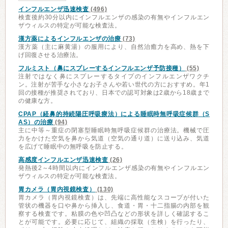
インフルエンザ迅速検査
(496)
検査後約30分以内にインフルエンザの感染の有無やインフルエン
ザウィルスの特定が可能な検査法。
漢方薬によるインフルエンザの治療
(73)
漢方薬（主に麻黄湯）の服用により、自然治癒力を高め、熱を下
げ回復させる治療法。
フルミスト（鼻にスプレーするインフルエンザ予防接種）
(55)
注射ではなく鼻にスプレーするタイプのインフルエンザワクチ
ン。注射が苦手な小さなお子さんや若い世代の方におすすめ。年1
回の接種が推奨されており、日本での認可対象は2歳から18歳まで
の健康な方。
CPAP（経鼻的持続陽圧呼吸療法）による睡眠時無呼吸症候群（S
AS）の治療
(94)
主に中等～重症の閉塞型睡眠時無呼吸症候群の治療法。機械で圧
力をかけた空気を鼻から気道（空気の通り道）に送り込み、気道
を広げて睡眠中の無呼吸を防止する。
高感度インフルエンザ迅速検査
(26)
発熱後2～4時間以内にインフルエンザ感染の有無やインフルエン
ザウィルスの特定が可能な検査法。
胃カメラ（胃内視鏡検査）
(130)
胃カメラ（胃内視鏡検査）は、先端に高性能なスコープが付いた
管状の機器を口や鼻から挿入し、食道・胃・十二指腸の内部を観
察する検査です。粘膜の色や凹凸などの形状を詳しく確認するこ
とが可能です。必要に応じて、組織の採取（生検）を行ったり、