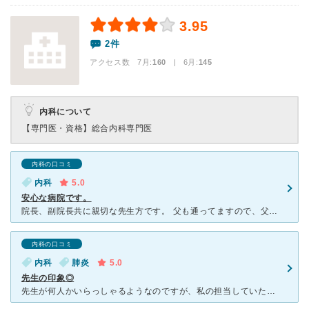
3.95
2件
アクセス数 7月:
160
| 6月:
145
内科について
【専門医・資格】
総合内科専門医
内科の口コミ
内科
5.0
安心な病院です。
院長、副院長共に親切な先生方です。 父も通ってますので、父は院長先生が見てくれています。 父は脳外科にも通っていて顔色が悪く、そちらの病院に 電話をして状態を話したら大丈夫言われましたが 心配
内科の口コミ
内科
肺炎
5.0
先生の印象◎
先生が何人かいらっしゃるようなのですが、私の担当していただいた先生はとても親切でした。 肺炎にかかった際に、こちらの病院に点滴の目的で毎日通ったのですが 特に待ち時間も気にならない程度で、検査