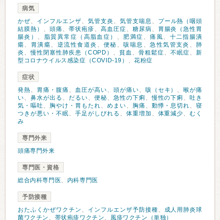
病気
かぜ
、
インフルエンザ
、
気管支炎
、
気管支喘息
、
プール熱（咽頭
結膜熱）
、
頭痛
、
帯状疱疹
、
高血圧症
、
糖尿病
、
胃腸炎（急性胃
腸炎）
、
脂質異常症（高脂血症）
、
肥満症
、
痛風
、
十二指腸潰
瘍
、
胃潰瘍
、
逆流性食道炎
、
便秘
、
咳喘息
、
急性気管支炎
、
肺
炎
、
慢性閉塞性肺疾患（COPD）
、
貧血
、
骨粗鬆症
、
不眠症
、
新
型コロナウイルス感染症（COVID-19）
、
花粉症
症状
発熱
、
胃痛・腹痛
、
血圧が高い
、
頭が痛い
、
咳（セキ）
、
喉が痛
い
、
鼻水が出る
、
だるい
、
便秘
、
急性の下痢
、
慢性の下痢
、
吐き
気・嘔吐
、
胸やけ・胃もたれ
、
めまい
、
胸痛
、
動悸・息切れ
、
寝
つきが悪い・不眠
、
手足がしびれる
、
体重増加
、
体重減少
、
むく
み
専門外来
頭痛専門外来
専門医・資格
総合内科専門医
、
内科専門医
予防接種
おたふくかぜワクチン
、
インフルエンザ予防接種
、
成人用肺炎球
菌ワクチン
、
帯状疱疹ワクチン
、
風疹ワクチン（単独）