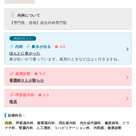
内科について
【専門医・資格】
総合内科専門医
内科の口コミ
内科
鼻水が出る
4.0
ほんとに良かった
家が近いので通っています。風邪のときなどはよく行きますね。胃カメラもここでお願いしました。 待ち時間は遅すぎず、早すぎずといったところでしょうか。 先生もそうですが、診察前の看護師さんと話
健康診断
5.0
看護師さんが朗らか
呼吸器内科
5.0
喘息
診療科目：
内科
、呼吸器内科、循環器内科、消化器内科、内分泌代謝科、糖尿病科、リウ
マチ科、腎臓内科、人工透析、リハビリテーション科、内視鏡、健康診断