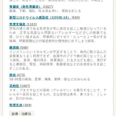
肩こり、めまい、だるさ、動悸息切れ、手足のしびれ、不眠など
胃腸炎（急性胃腸炎）
(1027)
腹痛、下痢、嘔吐、吐き気を伴い、発熱を生じる
新型コロナウイルス感染症（COVID-19）
(590)
気管支喘息
(1103)
空気の通り道である気管支が常に炎症を起こし敏感となっている
ため、正常な気道なら問題ないアレルギーなど少しの刺激でも
痰、ひどい咳き込み、呼吸時にゼイゼイ・ヒューヒュー音がする
喘鳴、呼吸困難などの喘息発作が慢性的に出てしまう病気。
糖尿病
(568)
インスリンというホルモンが不足することで、体内に取り込んだ
栄養素をうまく利用できず、血液中のブドウ糖が高くなってしま
う病気。 多尿、喉の渇き、体重減少、だるさなどを感じ、進行す
ると網膜症、腎症、神経障害、動脈硬化などの合併症を引き起こ
すことがある。
肺炎
(473)
38-39度の発熱、悪寒、胸痛、動悸、咳などがみられる
花粉症
(1667)
スギ、ブタクサなどの花粉（アレルゲン）を吸引することで、ア
レルギー反応を起こすもの。主な症状は鼻水、鼻づまり、くしゃ
み、目のかゆみ。
気管支炎
(369)
診療・治療法