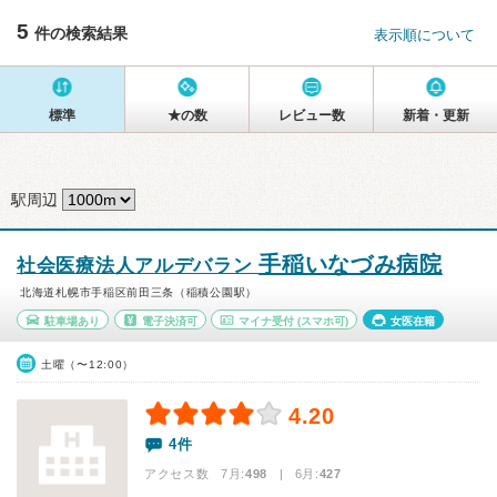
5
件の検索結果
表示順について
標準
★の数
レビュー数
新着・更新
駅周辺
手稲いなづみ病院
社会医療法人アルデバラン
北海道札幌市手稲区前田三条（稲積公園駅）
駐車場あり
電子決済可
マイナ受付
(スマホ可)
女医在籍
土曜（〜12:00）
4.20
4件
アクセス数 7月:
498
| 6月:
427