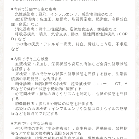
■内科で診療する主な疾患
・急性感染症：風邪、インフルエンザ、感染性胃腸炎など
・生活習慣病：高血圧、糖尿病、脂質異常症、肥満症、高尿酸血
症（痛風）など
・消化器疾患：胃十二指腸潰瘍、逆流性食道炎、便秘症など
・呼吸器疾患：喘息、気管支炎、肺炎、慢性閉塞性肺疾患（COP
D）など
・その他の疾患：アレルギー疾患、貧血、骨粗しょう症、不眠症
など
■内科で行う主な検査
・血液検査：採血し、栄養状態や炎症の有無など全身の健康状態
を評価する
・尿検査：尿の成分から腎臓の健康状態を評価するほか、生活習
慣病の早期発見にも活用する
・画像診断：胸部/腹部X線検査、超音波検査（エコー）、CT、M
RIなどで体内の状態を視覚的に観察する
・心電図検査：脈拍の速さやリズムを測定し、心臓の状態を評価
する
・肺機能検査：肺活量や呼吸の状態を評価する
・感染症の迅速検査：インフルエンザや新型コロナウイルス感染
症などを短時間で判定する
■内科で行う主な治療法
・生活習慣の改善（非薬物療法）：食事療法、運動療法、禁煙指
導などで病気の根本的な原因を改善する
・薬物療法：症状の緩和や感染症の治療、慢性疾患をコントロー