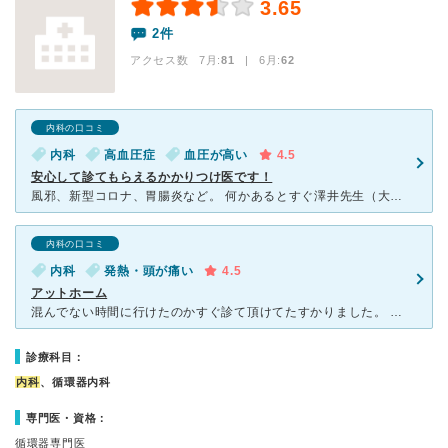
3.65
2件
アクセス数 7月:
81
| 6月:
62
内科の口コミ
内科
高血圧症
血圧が高い
4.5
安心して診てもらえるかかりつけ医です！
風邪、新型コロナ、胃腸炎など。 何かあるとすぐ澤井先生（大先生、院長先生）に診てもらっています。 他にも気になる症状があれば、気軽に相談出来るのでとても安心出来ます。 軽いめまいで手稲区内の耳鼻科に通
内科の口コミ
内科
発熱・頭が痛い
4.5
アットホーム
混んでない時間に行けたのかすぐ診て頂けてたすかりました。 お年寄りの患者さんが多い感じなのかもしれませんが先生も受付さんも 皆さんかんじがよく大変気に入りました。 インフルの検査をして とりあ
診療科目：
内科
、循環器内科
専門医・資格：
循環器専門医