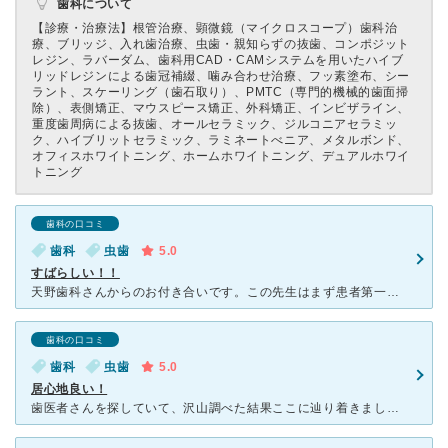
歯科について
【診療・治療法】
根管治療、顕微鏡（マイクロスコープ）歯科治
療、ブリッジ、入れ歯治療、虫歯・親知らずの抜歯、コンポジット
レジン、ラバーダム、歯科用CAD・CAMシステムを用いたハイブ
リッドレジンによる歯冠補綴、噛み合わせ治療、フッ素塗布、シー
ラント、スケーリング（歯石取り）、PMTC（専門的機械的歯面掃
除）、表側矯正、マウスピース矯正、外科矯正、インビザライン、
重度歯周病による抜歯、オールセラミック、ジルコニアセラミッ
ク、ハイブリットセラミック、ラミネートべニア、メタルボンド、
オフィスホワイトニング、ホームホワイトニング、デュアルホワイ
トニング
歯科の口コミ
歯科
虫歯
5.0
すばらしい！！
天野歯科さんからのお付き合いです。この先生はまず患者第一で医療を提供されており、また腕も確かなので非常に信頼できます。当方は大田区に住んでおりますが、この先生以外の歯医者の診療はありえません。。もう還
歯科の口コミ
歯科
虫歯
5.0
居心地良い！
歯医者さんを探していて、沢山調べた結果ここに辿り着きました！受付の方を始め、歯科医の先生もとても素敵で良い歯医者さんに出会えて良かったです。感染対策など、細やかな気遣いなどしてくださってとても信頼でき