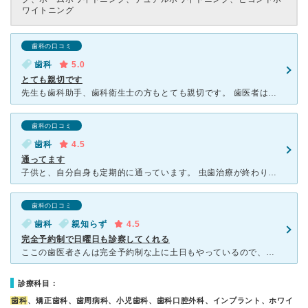
ワイトニング
歯科の口コミ
歯科
5.0
とても親切です
先生も歯科助手、歯科衛生士の方もとても親切です。 歯医者はやっぱり、年齢を重ねても嫌いな人も多いし、苦手な病院の代表だと思います。 治療時の、キーンって言う音は変わりませんが、先生の説明がとても細
歯科の口コミ
歯科
4.5
通ってます
子供と、自分自身も定期的に通っています。 虫歯治療が終わり現在は、私はクリーニングに通っています。託児所が遊べるようになっており、自分の診察時は預けられるので助かります。保育士さんがちゃんといるので
歯科の口コミ
歯科
親知らず
4.5
完全予約制で日曜日も診察してくれる
ここの歯医者さんは完全予約制な上に土日もやっているので、普段働いている人でも気軽に行けるのが良いと思います。予約制なので待ち時間は毎回数分程度で、すぐに診察・治療をしてもらえます。以前、親知らずを抜き
診療科目：
歯科
、矯正歯科、歯周病科、小児歯科、歯科口腔外科、インプラント、ホワイ