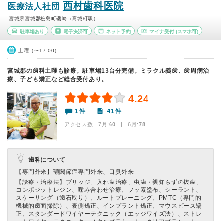
西村歯科医院
医療法人社団
宮城県宮城郡松島町磯崎（高城町駅）
駐車場あり
電子決済可
ネット予約
マイナ受付
(スマホ可)
土曜（〜17:00）
宮城郡の歯科土曜も診療。駐車場13台分完備。ミラクル義歯、歯周病治
療、子ども矯正など総合受付あり。
4.24
1件
41件
アクセス数 7月:
60
| 6月:
78
歯科について
【専門外来】
顎関節症専門外来、口臭外来
【診療・治療法】
ブリッジ、入れ歯治療、虫歯・親知らずの抜歯、
コンポジットレジン、噛み合わせ治療、フッ素塗布、シーラント、
スケーリング（歯石取り）、ルートプレーニング、PMTC（専門的
機械的歯面掃除）、表側矯正、インプラント矯正、マウスピース矯
正、スタンダードワイヤーテクニック（エッジワイズ法）、ストレ