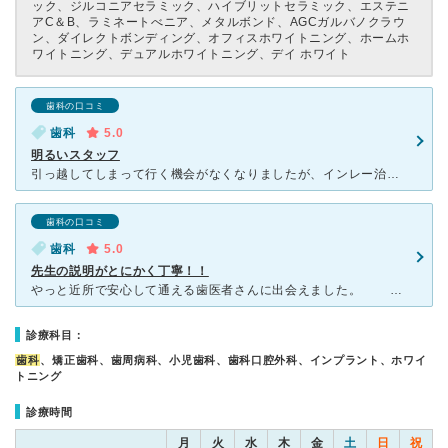
ック、ジルコニアセラミック、ハイブリットセラミック、エステニ
アC＆B、ラミネートべニア、メタルボンド、AGCガルバノクラウ
ン、ダイレクトボンディング、オフィスホワイトニング、ホームホ
ワイトニング、デュアルホワイトニング、デイ ホワイト
歯科の口コミ
歯科
5.0
明るいスタッフ
引っ越してしまって行く機会がなくなりましたが、インレー治療でお世話になりました。 先生やスタッフの皆さんもとにかく明るく、冗談や笑い声の絶えない歯科医院です。また、説明や痛みの確認なども逐一的確に行
歯科の口コミ
歯科
5.0
先生の説明がとにかく丁寧！！
やっと近所で安心して通える歯医者さんに出会えました。 虫歯の治療でお世話になっていますが、自費治療の時も何故それが良いかをとても丁寧に説明してくださいました。 私の場合は食いしばりなどもひど
診療科目：
歯科
、矯正歯科、歯周病科、小児歯科、歯科口腔外科、インプラント、ホワイ
トニング
診療時間
月
火
水
木
金
土
日
祝