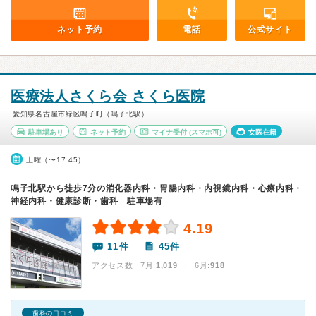
ネット予約
電話
公式サイト
医療法人さくら会 さくら医院
愛知県名古屋市緑区鳴子町（鳴子北駅）
駐車場あり
ネット予約
マイナ受付
(スマホ可)
女医在籍
土曜（〜17:45）
鳴子北駅から徒歩7分の消化器内科・胃腸内科・内視鏡内科・心療内科・
神経内科・健康診断・歯科 駐車場有
4.19
11件
45件
アクセス数 7月:
1,019
| 6月:
918
歯科の口コミ