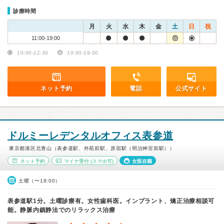
診療時間
月
火
水
木
金
土
日
祝
11:00-19:00
10:00-12:30
10:00-19:00
ネット予約
電話
公式サイト
ドルミーレデンタルオフィス表参道
東京都港区北青山（表参道駅、外苑前駅、原宿駅（明治神宮前駅））
ネット予約
マイナ受付
(スマホ可)
女医在籍
土曜（〜18:00）
表参道駅1分。土曜診療有。女性歯科医。インプラント、矯正治療相談可
能。静脈内鎮静法でのリラックス治療