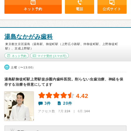
ネット予約
電話
公式サイト
湯島なかがみ歯科
東京都文京区湯島（湯島駅、御徒町駅（上野広小路駅、仲御徒町駅、上野御徒町
駅）、京成上野駅）
ネット予約
マイナ受付
(スマホ可)
土曜（〜13:00）
湯島駅御徒町駅上野駅徒歩圏内歯科医院。削らない虫歯治療、神経を保
存する治療を得意にしてます
4.42
3件
20件
アクセス数 7月:
224
| 6月:
144