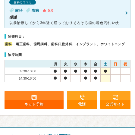
歯科の口コミ
歯科
虫歯
5.0
感謝
以前治療してから3年近く経っておりそろそろ歯の着色汚れや状態などが気になって来ておりました。そんな時にここを友人に紹介して貰ったので行って来ました。入った時は清潔で綺麗なお洒落な店舗だったので緊張しま
診療科目：
歯科
、矯正歯科、歯周病科、歯科口腔外科、インプラント、ホワイトニング
診療時間
月
火
水
木
金
土
日
祝
09:30-13:00
14:30-18:30
ネット予約
電話
公式サイト