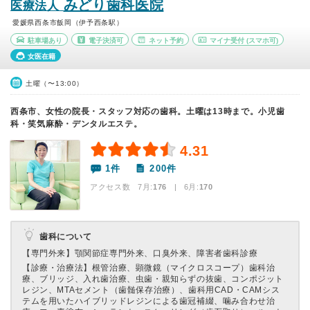
みどり歯科医院
医療法人
愛媛県西条市飯岡（伊予西条駅）
駐車場あり
電子決済可
ネット予約
マイナ受付
(スマホ可)
女医在籍
土曜（〜13:00）
西条市、女性の院長・スタッフ対応の歯科。土曜は13時まで。小児歯
科・笑気麻酔・デンタルエステ。
4.31
1件
200件
アクセス数 7月:
176
| 6月:
170
歯科について
【専門外来】
顎関節症専門外来、口臭外来、障害者歯科診療
【診療・治療法】
根管治療、顕微鏡（マイクロスコープ）歯科治
療、ブリッジ、入れ歯治療、虫歯・親知らずの抜歯、コンポジット
レジン、MTAセメント（歯髄保存治療）、歯科用CAD・CAMシス
テムを用いたハイブリッドレジンによる歯冠補綴、噛み合わせ治