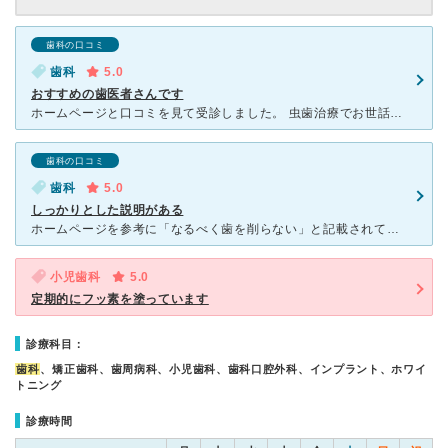
歯科の口コミ
歯科
5.0
おすすめの歯医者さんです
ホームページと口コミを見て受診しました。 虫歯治療でお世話になりました。 治療の前に、私の治療に対する希望を聞いてもらい、 それを満たしてくれる詰め物を提案していただけました。 セラミック
歯科の口コミ
歯科
5.0
しっかりとした説明がある
ホームページを参考に「なるべく歯を削らない」と記載されており、良い口コミが多かったので受診しました。 数年ぶりの歯医者で緊張もありましたが、院長先生をはじめスタッフの方も凄く話しやすく丁寧に説明をし
小児歯科
5.0
定期的にフッ素を塗っています
診療科目：
歯科
、矯正歯科、歯周病科、小児歯科、歯科口腔外科、インプラント、ホワイ
トニング
診療時間