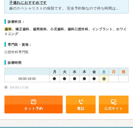
子連れにおすすめです
歯のスペシャリストの病院です。 完全予約制なので待ち時間はありません。 初診で歯の画像を撮影します。歯のクリーニングは、3ヶ月おきに通います。最終診療から6ヶ月以上経過するとまた撮影しないといけな
診療科目：
歯科
、矯正歯科、歯周病科、小児歯科、歯科口腔外科、インプラント、ホワイ
トニング
専門医・資格：
口腔外科専門医
診療時間
月
火
水
木
金
土
日
祝
09:00-18:00
09:00-17:00
ネット予約
電話
公式サイト