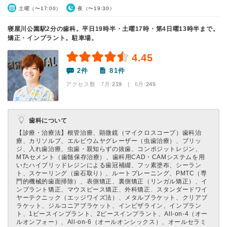
土曜（〜17:00）
夜（〜19:30）
寝屋川公園駅2分の歯科。平日19時半・土曜17時・第4日曜13時半まで。
矯正・インプラント。駐車場。
4.45
2件
81件
アクセス数 7月:
219
| 6月:
245
歯科について
【診療・治療法】
根管治療、顕微鏡（マイクロスコープ）歯科治
療、カリソルブ、エルビウムヤグレーザー（虫歯治療）、ブリッ
ジ、入れ歯治療、虫歯・親知らずの抜歯、コンポジットレジン、
MTAセメント（歯髄保存治療）、歯科用CAD・CAMシステムを用
いたハイブリッドレジンによる歯冠補綴、フッ素塗布、シーラン
ト、スケーリング（歯石取り）、ルートプレーニング、PMTC（専
門的機械的歯面掃除）、表側矯正、裏側矯正（リンガル矯正）、イ
ンプラント矯正、マウスピース矯正、外科矯正、スタンダードワイ
ヤーテクニック（エッジワイズ法）、メタルブラケット、クリアブ
ラケット、ジルコニアブラケット、インビザライン、インプラン
ト、1ピースインプラント、2ピースインプラント、All-on-4（オー
ルオンフォー）、All-on-6（オールオンシックス）、オールセラミ