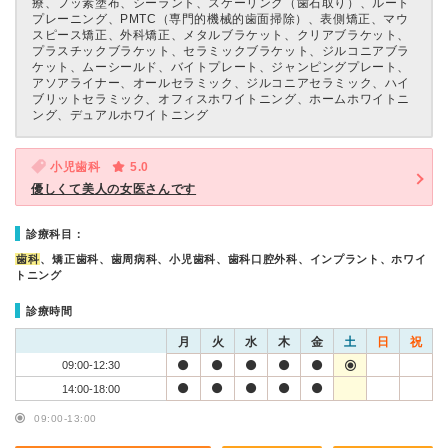
療、フッ素塗布、シーラント、スケーリング（歯石取り）、ルート
プレーニング、PMTC（専門的機械的歯面掃除）、表側矯正、マウ
スピース矯正、外科矯正、メタルブラケット、クリアブラケット、
プラスチックブラケット、セラミックブラケット、ジルコニアブラ
ケット、ムーシールド、バイトプレート、ジャンピングプレート、
アソアライナー、オールセラミック、ジルコニアセラミック、ハイ
ブリットセラミック、オフィスホワイトニング、ホームホワイトニ
ング、デュアルホワイトニング
小児歯科
5.0
優しくて美人の女医さんです
診療科目：
歯科
、矯正歯科、歯周病科、小児歯科、歯科口腔外科、インプラント、ホワイ
トニング
診療時間
月
火
水
木
金
土
日
祝
09:00-12:30
14:00-18:00
09:00-13:00