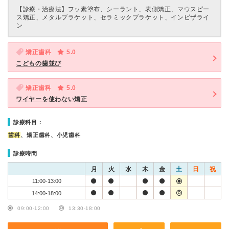
【診療・治療法】
フッ素塗布、シーラント、表側矯正、マウスピー
ス矯正、メタルブラケット、セラミックブラケット、インビザライ
ン
矯正歯科
5.0
こどもの歯並び
矯正歯科
5.0
ワイヤーを使わない矯正
診療科目：
歯科
、矯正歯科、小児歯科
診療時間
月
火
水
木
金
土
日
祝
11:00-13:00
14:00-18:00
09:00-12:00
13:30-18:00