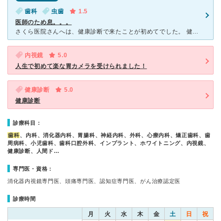
歯科
虫歯
1.5
医師のため息。。。
さくら医院さんへは、健康診断で来たことが初めてでした。 健診は丁寧に対応していただき、非常に満足し、次回もお願いしようと考えておりました。 同時期に歯の治療が必要となり歯科医院を調べていた
内視鏡
5.0
人生で初めて楽な胃カメラを受けられました！
健康診断
5.0
健康診断
診療科目：
歯科
、内科、消化器内科、胃腸科、神経内科、外科、心療内科、矯正歯科、歯
周病科、小児歯科、歯科口腔外科、インプラント、ホワイトニング、内視鏡、
健康診断、人間ド…
専門医・資格：
消化器内視鏡専門医、頭痛専門医、認知症専門医、がん治療認定医
診療時間
月
火
水
木
金
土
日
祝