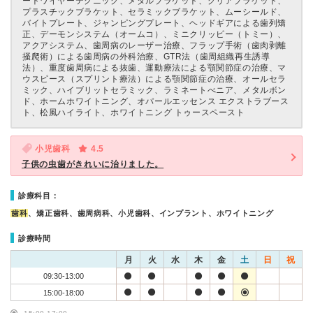
ートワイヤーテクニック、メタルブラケット、クリアブラケット、
プラスチックブラケット、セラミックブラケット、ムーシールド、
バイトプレート、ジャンピングプレート、ヘッドギアによる歯列矯
正、デーモンシステム（オームコ）、ミニクリッピー（トミー）、
アクアシステム、歯周病のレーザー治療、フラップ手術（歯肉剥離
掻爬術）による歯周病の外科治療、GTR法（歯周組織再生誘導
法）、重度歯周病による抜歯、運動療法による顎関節症の治療、マ
ウスピース（スプリント療法）による顎関節症の治療、オールセラ
ミック、ハイブリットセラミック、ラミネートべニア、メタルボン
ド、ホームホワイトニング、オパールエッセンス エクストラブース
ト、松風ハイライト、ホワイトニング トゥースペースト
小児歯科
4.5
子供の虫歯がきれいに治りました。
診療科目：
歯科
、矯正歯科、歯周病科、小児歯科、インプラント、ホワイトニング
診療時間
月
火
水
木
金
土
日
祝
09:30-13:00
15:00-18:00