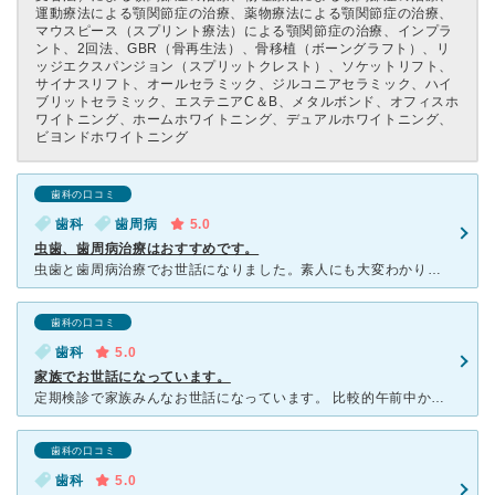
運動療法による顎関節症の治療、薬物療法による顎関節症の治療、
マウスピース（スプリント療法）による顎関節症の治療、インプラ
ント、2回法、GBR（骨再生法）、骨移植（ボーングラフト）、リ
ッジエクスパンジョン（スプリットクレスト）、ソケットリフト、
サイナスリフト、オールセラミック、ジルコニアセラミック、ハイ
ブリットセラミック、エステニアC＆B、メタルボンド、オフィスホ
ワイトニング、ホームホワイトニング、デュアルホワイトニング、
ビヨンドホワイトニング
歯科の口コミ
歯科
歯周病
5.0
虫歯、歯周病治療はおすすめです。
虫歯と歯周病治療でお世話になりました。素人にも大変わかりやすく説明くださり治療も痛くなかったので治療終了後は定期的に予防をしていただいています。歯が無いところもあるのでインプラントにも興味があり説明も
歯科の口コミ
歯科
5.0
家族でお世話になっています。
定期検診で家族みんなお世話になっています。 比較的午前中から午後の早い時間は空いていますが、幼稚園や学校が終わった時間からは混んでいます。 駐車場も夕方は混んでいて、待たないと停めれない時がありま
歯科の口コミ
歯科
5.0