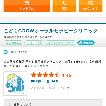
ネット予約
電話
公式サイト
こどもGROWオーラルセラピークリニック
愛知県名古屋市昭和区山手通（八事日赤駅）
駐車場あり
ネット予約
マイナ受付
(スマホ可)
女医在籍
土曜（〜18:00）
名古屋市昭和区 子ども専用歯科クリニック 土曜も18時まで。女性歯科
医。予防矯正・矯正トレーニング。
4.45
2件
34件
アクセス数 7月:
21
| 6月:
49
歯科について