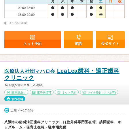
月
火
水
木
金
土
日
祝
09:00-13:00
15:00-19:00
15:00-18:00
ネット予約
電話
公式サイト
LeaLea歯科・矯正歯科
医療法人社団マハロ会
クリニック
埼玉県八潮市中央（八潮駅）
駐車場あり
電子決済可
ネット予約
マイナ受付
(スマホ可)
女医在籍
土曜（〜17:00）
八潮市の歯科矯正歯科クリニック、口腔外科専門医在籍、訪問歯科、キ
ッズルーム・保育士在籍・駐車場完備