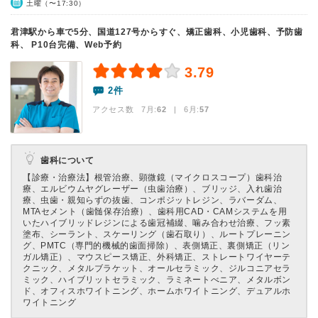
土曜（〜17:30）
君津駅から車で5分、国道127号からすぐ、矯正歯科、小児歯科、予防歯
科、 P10台完備、Web予約
3.79
2件
アクセス数 7月:
62
| 6月:
57
歯科について
【診療・治療法】
根管治療、顕微鏡（マイクロスコープ）歯科治
療、エルビウムヤグレーザー（虫歯治療）、ブリッジ、入れ歯治
療、虫歯・親知らずの抜歯、コンポジットレジン、ラバーダム、
MTAセメント（歯髄保存治療）、歯科用CAD・CAMシステムを用
いたハイブリッドレジンによる歯冠補綴、噛み合わせ治療、フッ素
塗布、シーラント、スケーリング（歯石取り）、ルートプレーニン
グ、PMTC（専門的機械的歯面掃除）、表側矯正、裏側矯正（リン
ガル矯正）、マウスピース矯正、外科矯正、ストレートワイヤーテ
クニック、メタルブラケット、オールセラミック、ジルコニアセラ
ミック、ハイブリットセラミック、ラミネートべニア、メタルボン
ド、オフィスホワイトニング、ホームホワイトニング、デュアルホ
ワイトニング