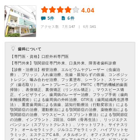
4.04
5件
6件
アクセス数 7月:
147
| 6月:
141
歯科について
【専門医・資格】
口腔外科専門医
【専門外来】
顎関節症専門外来、口臭外来、障害者歯科診療
【診療・治療法】
根管治療、エルビウムヤグレーザー（虫歯治
療）、ブリッジ、入れ歯治療、虫歯・親知らずの抜歯、コンポジッ
トレジン、噛み合わせ治療、フッ素塗布、シーラント、スケーリン
グ（歯石取り）、ルートプレーニング、PMTC（専門的機械的歯面
掃除）、表側矯正、裏側矯正（リンガル矯正）、マウスピース矯
正、インビザライン、歯周病のレーザー治療、フラップ手術（歯肉
剥離掻爬術）による歯周病の外科治療、GTR法（歯周組織再生誘導
法）、重度歯周病による抜歯、認知行動療法（行動変容法）による
顎関節症の治療、運動療法による顎関節症の治療、薬物療法による
顎関節症の治療、マウスピース（スプリント療法）による顎関節症
の治療、インプラント、2回法、GBR（骨再生法）、リッジエクス
パンジョン（スプリットクレスト）、ソケットリフト、サイナスリ
フト、オールセラミック、ジルコニアセラミック、ハイブリットセ
ラミック、エステニアC＆B、メタルボンド、オフィスホワイトニン
グ、ホームホワイトニング、デュアルホワイトニング、ビヨンドホ