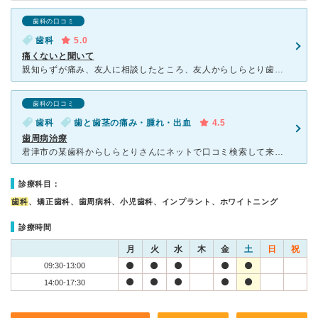
歯科の口コミ
歯科
5.0
痛くないと聞いて
親知らずが痛み、友人に相談したところ、友人からしらとり歯科は痛くないよ！と聞いて予約しました。 人気の病院のようで、なかなか予約がとれなかったです。 中はとても綺麗で清潔感がありました。 初診で
歯科の口コミ
歯科
歯と歯茎の痛み・腫れ・出血
4.5
歯周病治療
君津市の某歯科からしらとりさんにネットで口コミ検索して来院。 受付の方から、とても笑顔で対応してくださり、他の歯科との違いを早くも感じました。 治療になった時に、院長先生が診て下さり歯周病も大丈夫
診療科目：
歯科
、矯正歯科、歯周病科、小児歯科、インプラント、ホワイトニング
診療時間
月
火
水
木
金
土
日
祝
09:30-13:00
14:00-17:30