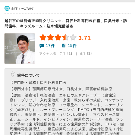
土曜（〜17:00）
越谷市の歯科矯正歯科クリニック、口腔外科専門医在籍、口臭外来・訪
問歯科、キッズルーム・駐車場完備越谷
3.71
17件
15件
アクセス数 7月:
411
| 6月:
514
歯科について
【専門医・資格】
口腔外科専門医
【専門外来】
顎関節症専門外来、口臭外来、障害者歯科診療
【診療・治療法】
根管治療、エルビウムヤグレーザー（虫歯治
療）、ブリッジ、入れ歯治療、虫歯・親知らずの抜歯、コンポジッ
トレジン、噛み合わせ治療、フッ素塗布、シーラント、スケーリン
グ（歯石取り）、ルートプレーニング、PMTC（専門的機械的歯面
掃除）、表側矯正、裏側矯正（リンガル矯正）、マウスピース矯
正、ムーシールド、インビザライン、歯周病のレーザー治療、フラ
ップ手術（歯肉剥離掻爬術）による歯周病の外科治療、GTR法（歯
周組織再生誘導法）、重度歯周病による抜歯、認知行動療法（行動
変容法）による顎関節症の治療、物理療法による顎関節症の治療、