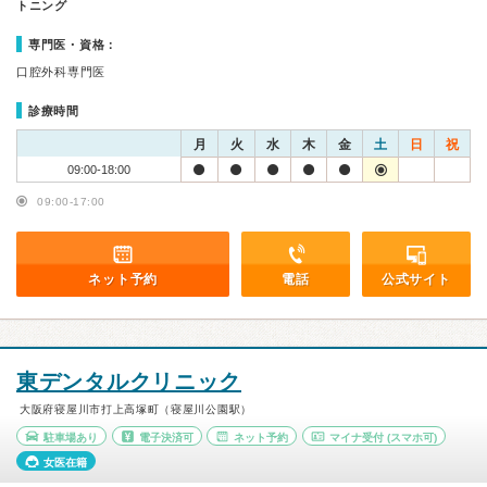
トニング
専門医・資格：
口腔外科専門医
診療時間
月
火
水
木
金
土
日
祝
09:00-18:00
09:00-17:00
ネット予約
電話
公式サイト
東デンタルクリニック
大阪府寝屋川市打上高塚町（寝屋川公園駅）
駐車場あり
電子決済可
ネット予約
マイナ受付
(スマホ可)
女医在籍