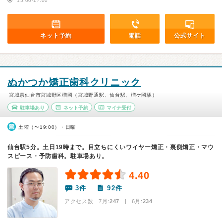
15:00-17:00
ネット予約
電話
公式サイト
ぬかつか矯正歯科クリニック
宮城県仙台市宮城野区榴岡（宮城野通駅、仙台駅、榴ケ岡駅）
駐車場あり
ネット予約
マイナ受付
土曜（〜19:00）・日曜
仙台駅5分。土日19時まで。目立ちにくいワイヤー矯正・裏側矯正・マウ
スピース・予防歯科。駐車場あり。
4.40
3件
92件
アクセス数 7月:
247
| 6月:
234