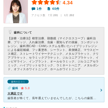
4.34
1件
40件
アクセス数 7月:
201
| 6月:
202
歯科について
【診療・治療法】
根管治療、顕微鏡（マイクロスコープ）歯科治
療、ブリッジ、入れ歯治療、虫歯・親知らずの抜歯、コンポジット
レジン、歯科用CAD・CAMシステムを用いたハイブリッドレジン
による歯冠補綴、フッ素塗布、シーラント、表側矯正、マウスピー
ス矯正、ストレートワイヤーテクニック、メタルブラケット、クリ
アブラケット、セラミックブラケット、ジルコニアブラケット、イ
ンビザライン、インプラント、オールセラミック、ジルコニアセラ
ミック、ハイブリットセラミック、ラミネートべニア、メタルボン
ド、オフィスホワイトニング、ホームホワイトニング
歯科の口コミ
歯科
5.0
大満足です
歯医者が怖くて、長年通えていませんでしたが、こちらの歯医者さんでは静脈内鎮静法を用いて、寝ている間に治療を行えるとのことで伺いました。 本当に眠っている間に治療が終わり、口の中の麻酔も寝ている間なの