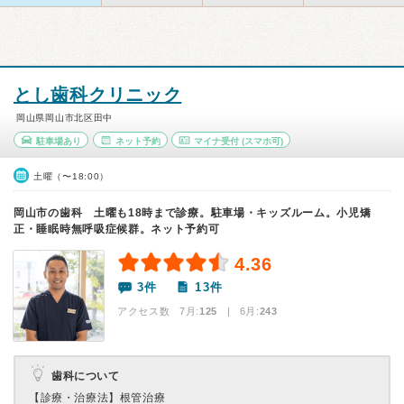
とし歯科クリニック
岡山県岡山市北区田中
駐車場あり
ネット予約
マイナ受付
(スマホ可)
土曜（〜18:00）
岡山市の歯科 土曜も18時まで診療。駐車場・キッズルーム。小児矯
正・睡眠時無呼吸症候群。ネット予約可
4.36
3件
13件
アクセス数 7月:
125
| 6月:
243
歯科について
【診療・治療法】
根管治療