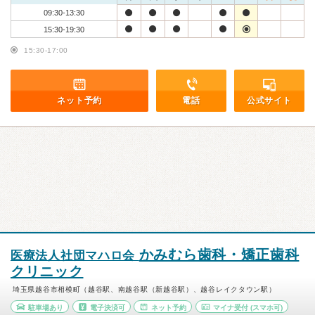
09:30-13:30
15:30-19:30
15:30-17:00
ネット予約
電話
公式サイト
かみむら歯科・矯正歯科
医療法人社団マハロ会
クリニック
埼玉県越谷市相模町（越谷駅、南越谷駅（新越谷駅）、越谷レイクタウン駅）
駐車場あり
電子決済可
ネット予約
マイナ受付
(スマホ可)