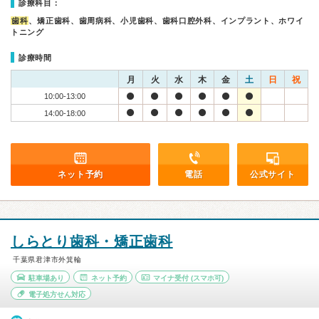
診療科目：
歯科
、矯正歯科、歯周病科、小児歯科、歯科口腔外科、インプラント、ホワイ
トニング
診療時間
月
火
水
木
金
土
日
祝
10:00-13:00
14:00-18:00
ネット予約
電話
公式サイト
しらとり歯科・矯正歯科
千葉県君津市外箕輪
駐車場あり
ネット予約
マイナ受付
(スマホ可)
電子処方せん対応