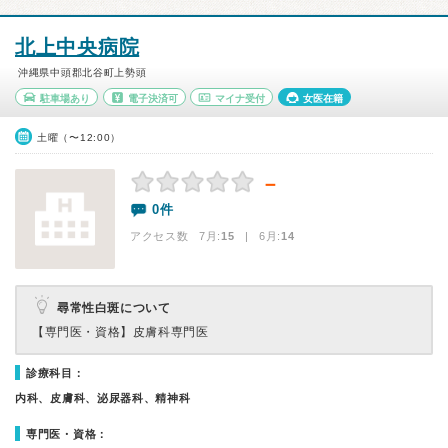
北上中央病院
沖縄県中頭郡北谷町上勢頭
駐車場あり
電子決済可
マイナ受付
女医在籍
土曜（〜12:00）
－
0件
アクセス数 7月:
15
| 6月:
14
尋常性白斑について
【専門医・資格】
皮膚科専門医
診療科目：
内科、皮膚科、泌尿器科、精神科
専門医・資格：