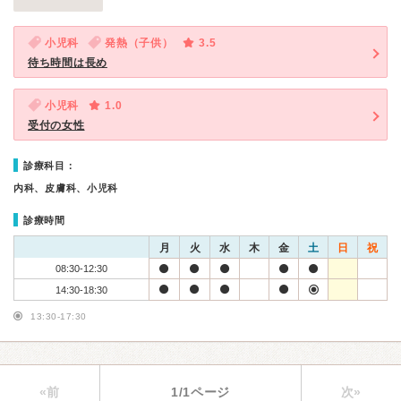
小児科
発熱（子供）
3.5
待ち時間は長め
小児科
1.0
受付の女性
診療科目：
内科、皮膚科、小児科
診療時間
月
火
水
木
金
土
日
祝
08:30-12:30
14:30-18:30
13:30-17:30
«前
1/1ページ
次»