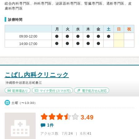
総合内科専門医、外科専門医、泌尿器科専門医、腎臓専門医、透析専門医、皮
膚科専門医
診療時間
月
火
水
木
金
土
日
祝
09:00-12:00
14:00-17:00
こばし内科クリニック
沖縄県中頭郡北谷町桑江
駐車場あり
マイナ受付
(スマホ可)
電子処方せん対応
土曜（〜13:30）
3.49
1件
アクセス数 7月:
24
| 6月:
41