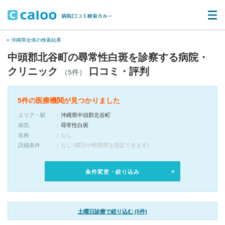
« 沖縄県全体の検索結果
中頭郡北谷町の尋常性白斑を診察する病院・
クリニック
口コミ・評判
（5件）
5件の医療機関が見つかりました
エリア・駅
沖縄県中頭郡北谷町
病気
尋常性白斑
名称
なし
詳細条件
なし (曜日や時間帯を指定できます)
条件変更・絞り込み
土曜日診療で絞り込む (5件)