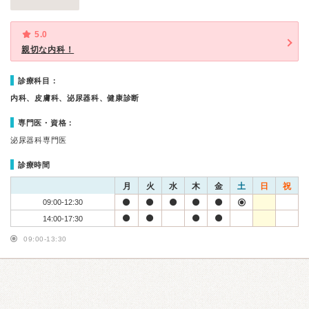
5.0
親切な内科！
診療科目：
内科、皮膚科、泌尿器科、健康診断
専門医・資格：
泌尿器科専門医
診療時間
月
火
水
木
金
土
日
祝
09:00-12:30
14:00-17:30
09:00-13:30