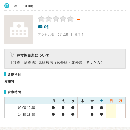
土曜（〜18:30）
－
0件
アクセス数 7月:
15
| 6月:
4
尋常性白斑について
【診療・治療法】
光線療法（紫外線・赤外線・ＰＵＶＡ）
診療科目：
皮膚科
診療時間
月
火
水
木
金
土
日
祝
09:00-12:30
14:30-18:30