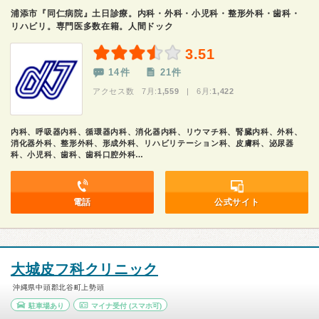
浦添市『同仁病院』土日診療。内科・外科・小児科・整形外科・歯科・
リハビリ。専門医多数在籍。人間ドック
3.51
14件
21件
アクセス数 7月:
1,559
| 6月:
1,422
内科、呼吸器内科、循環器内科、消化器内科、リウマチ科、腎臓内科、外科、
消化器外科、整形外科、形成外科、リハビリテーション科、皮膚科、泌尿器
科、小児科、歯科、歯科口腔外科…
電話
公式サイト
大城皮フ科クリニック
沖縄県中頭郡北谷町上勢頭
駐車場あり
マイナ受付
(スマホ可)