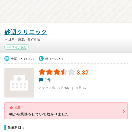
砂辺クリニック
沖縄県中頭郡北谷町宮城
マイナ受付
土曜（〜16:30）
朝（7:00〜）
3.37
1件
アクセス数 7月:
56
| 6月:
67
4.5
朝から業務をしていて助かりました
診療科目：