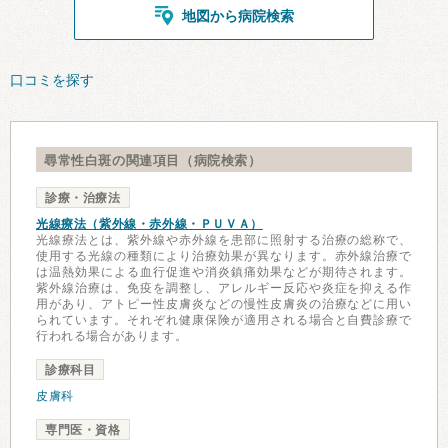
地図から病院検索
口コミを探す
尋常性白斑の関連項目（病院検索）
診療・治療法
光線療法（紫外線・赤外線・ＰＵＶＡ）
光線療法とは、紫外線や赤外線を患部に照射する治療の総称で、
使用する光線の種類により治療効果が異なります。赤外線治療で
は温熱効果による血行促進や消炎鎮痛効果などが期待されます。
紫外線治療は、免疫を調整し、アレルギー反応や炎症を抑える作
用があり、アトピー性皮膚炎などの慢性皮膚炎の治療などに用い
られています。それぞれ健康保険が適用される場合と自費診療で
行われる場合があります。
診療科目
皮膚科
専門医・資格