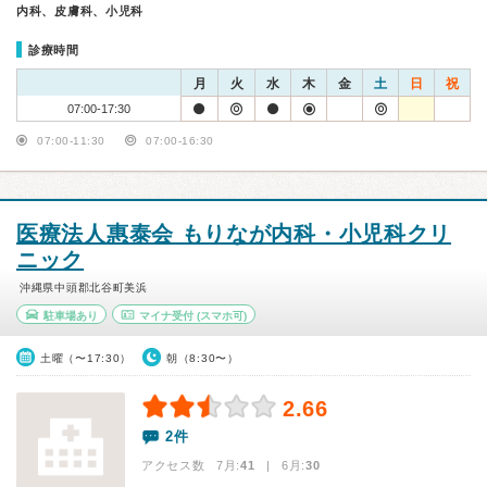
内科、皮膚科、小児科
診療時間
月
火
水
木
金
土
日
祝
07:00-17:30
07:00-11:30
07:00-16:30
医療法人惠泰会 もりなが内科・小児科クリ
ニック
沖縄県中頭郡北谷町美浜
駐車場あり
マイナ受付
(スマホ可)
土曜（〜17:30）
朝（8:30〜）
2.66
2件
アクセス数 7月:
41
| 6月:
30