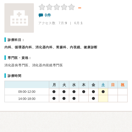
－
0件
アクセス数 7月:
9
| 6月:
1
診療科目：
内科、循環器内科、消化器内科、胃腸科、内視鏡、健康診断
専門医・資格：
消化器病専門医、消化器内視鏡専門医
診療時間
月
火
水
木
金
土
日
祝
09:00-12:00
14:00-18:00