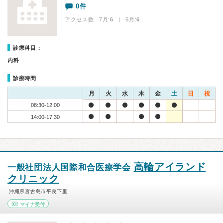
0件
アクセス数 7月:
6
| 6月:
6
診療科目：
内科
診療時間
月
火
水
木
金
土
日
祝
08:30-12:00
14:00-17:30
高輪アイランド
一般社団法人国際和合医療学会
クリニック
沖縄県宮古島市平良下里
マイナ受付