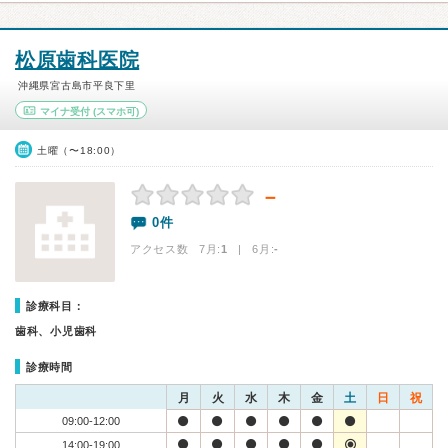
松原歯科医院
沖縄県宮古島市平良下里
マイナ受付
(スマホ可)
土曜（〜18:00）
－
0件
アクセス数 7月:
1
| 6月:
-
診療科目：
歯科、小児歯科
診療時間
月
火
水
木
金
土
日
祝
09:00-12:00
14:00-19:00