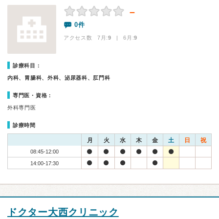
－
0件
アクセス数 7月:
9
| 6月:
9
診療科目：
内科、胃腸科、外科、泌尿器科、肛門科
専門医・資格：
外科専門医
診療時間
月
火
水
木
金
土
日
祝
08:45-12:00
14:00-17:30
ドクター大西クリニック