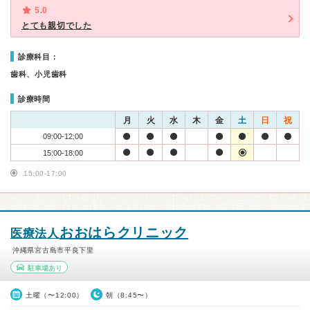
5.0
とても親切でした
診療科目：
歯科、小児歯科
診療時間
月
火
水
木
金
土
日
祝
09:00-12:00
15:00-18:00
15:00-17:00
おおはらクリニック
医療法人
沖縄県宮古島市平良下里
駐車場あり
土曜（〜12:00）
朝（8:45〜）