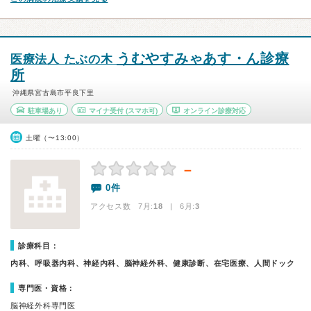
うむやすみゃあす・ん診療
医療法人 たぶの木
所
沖縄県宮古島市平良下里
駐車場あり
マイナ受付
(スマホ可)
オンライン診療対応
土曜（〜13:00）
－
0件
アクセス数 7月:
18
| 6月:
3
診療科目：
内科、呼吸器内科、神経内科、脳神経外科、健康診断、在宅医療、人間ドック
専門医・資格：
脳神経外科専門医