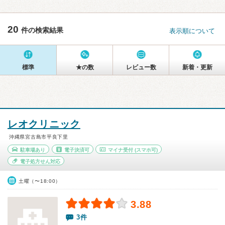
20
件の検索結果
表示順について
標準
★の数
レビュー数
新着・更新
レオクリニック
沖縄県宮古島市平良下里
駐車場あり
電子決済可
マイナ受付
(スマホ可)
電子処方せん対応
土曜（〜18:00）
3.88
3件