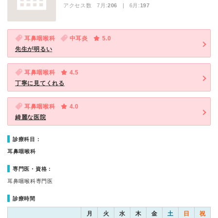
アクセス数 7月:
206
| 6月:
197
耳鼻咽喉科
中耳炎
5.0
先生が明るい
耳鼻咽喉科
4.5
丁寧に見てくれる
耳鼻咽喉科
4.0
綺麗な医院
診療科目：
耳鼻咽喉科
専門医・資格：
耳鼻咽喉科専門医
診療時間
月
火
水
木
金
土
日
祝