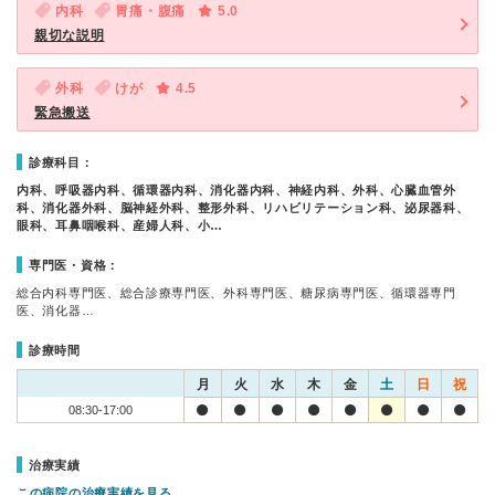
内科
胃痛・腹痛
5.0
親切な説明
外科
けが
4.5
緊急搬送
診療科目：
内科、呼吸器内科、循環器内科、消化器内科、神経内科、外科、心臓血管外
科、消化器外科、脳神経外科、整形外科、リハビリテーション科、泌尿器科、
眼科、耳鼻咽喉科、産婦人科、小…
専門医・資格：
総合内科専門医、総合診療専門医、外科専門医、糖尿病専門医、循環器専門
医、消化器…
診療時間
月
火
水
木
金
土
日
祝
08:30-17:00
治療実績
この病院の治療実績を見る