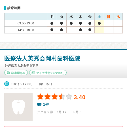
診療時間
月
火
水
木
金
土
日
祝
09:00-13:00
14:30-18:00
医療法人英秀会岡村歯科医院
沖縄県宮古島市平良下里
駐車場あり
マイナ受付
(スマホ可)
土曜（〜17:00）・日曜・祝日
3.40
1件
アクセス数 7月:
17
| 6月:
8