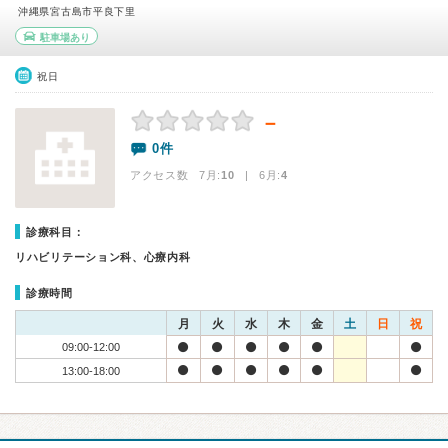
沖縄県宮古島市平良下里
駐車場あり
祝日
－
0件
アクセス数 7月:
10
| 6月:
4
診療科目：
リハビリテーション科、心療内科
診療時間
月
火
水
木
金
土
日
祝
09:00-12:00
13:00-18:00