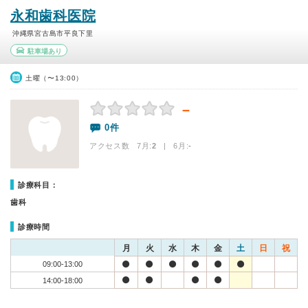
永和歯科医院
沖縄県宮古島市平良下里
駐車場あり
土曜（〜13:00）
－
0件
アクセス数 7月:
2
| 6月:
-
診療科目：
歯科
診療時間
月
火
水
木
金
土
日
祝
09:00-13:00
14:00-18:00