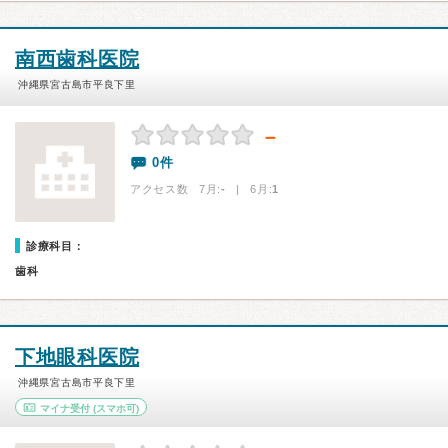
南西歯科医院
沖縄県宮古島市平良下里
－
0件
アクセス数 7月:
-
| 6月:
1
診療科目：
歯科
下地眼科医院
沖縄県宮古島市平良下里
マイナ受付
(スマホ可)