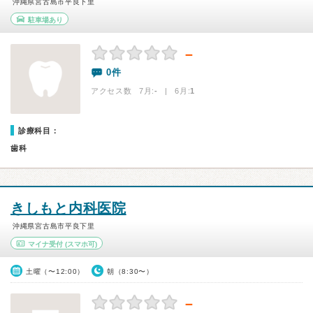
沖縄県宮古島市平良下里
駐車場あり
－
0件
アクセス数 7月:
-
| 6月:
1
診療科目：
歯科
きしもと内科医院
沖縄県宮古島市平良下里
マイナ受付
(スマホ可)
土曜（〜12:00）
朝（8:30〜）
－