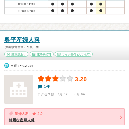
09:00-11:30
15:00-18:00
奥平産婦人科
沖縄県宮古島市平良下里
駐車場あり
電子決済可
マイナ受付
(スマホ可)
土曜（〜12:30）
3.20
1件
アクセス数 7月:
32
| 6月:
64
産婦人科
4.0
綺麗な産婦人科