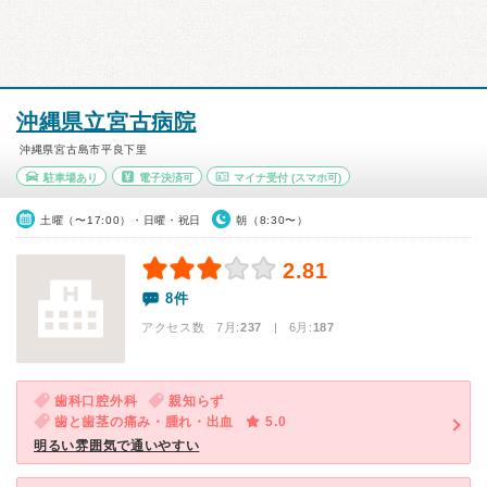
沖縄県立宮古病院
沖縄県宮古島市平良下里
駐車場あり
電子決済可
マイナ受付
(スマホ可)
土曜（〜17:00）・日曜・祝日
朝（8:30〜）
2.81
8件
アクセス数 7月:
237
| 6月:
187
歯科口腔外科
親知らず
歯と歯茎の痛み・腫れ・出血
5.0
明るい雰囲気で通いやすい