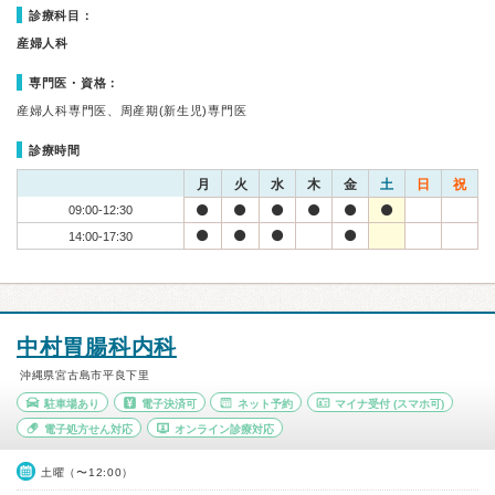
診療科目：
産婦人科
専門医・資格：
産婦人科専門医、周産期(新生児)専門医
診療時間
月
火
水
木
金
土
日
祝
09:00-12:30
14:00-17:30
中村胃腸科内科
沖縄県宮古島市平良下里
駐車場あり
電子決済可
ネット予約
マイナ受付
(スマホ可)
電子処方せん対応
オンライン診療対応
土曜（〜12:00）