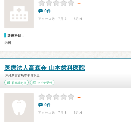
－
0件
アクセス数 7月:
2
| 6月:
4
診療科目：
内科
医療法人高森会 山本歯科医院
沖縄県宮古島市平良下里
駐車場あり
マイナ受付
－
0件
アクセス数 7月:
8
| 6月:
4