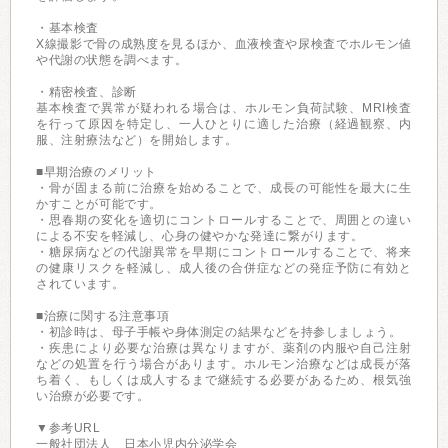
・基本検査
X線撮影で骨の成熟度を見るほか、血液検査や尿検査でホルモン値
や代謝の状態を調べます。
・精密検査、診断
基本検査で異常が疑われる場合は、ホルモン負荷試験、MRI検査
を行って原因を特定し、一人ひとりに適した治療（経過観察、内
服、注射療法など）を開始します。
■早期治療のメリット
・骨が固まる前に治療を始めることで、成長の可能性を最大に生
かすことが可能です。
・思春期の変化を適切にコントロールすることで、周囲との違い
による不安を軽減し、心身の健やかな発達に繋がります。
・糖尿病などの代謝異常を早期にコントロールすることで、将来
の健康リスクを軽減し、成人後の合併症などの発症予防に有効と
されています。
■治療に関する注意事項
・初診時は、母子手帳や身体測定の結果などを持参しましょう。
・疾患により必要な治療は異なりますが、薬剤の内服や自己注射
などの処置を行う場合があります。ホルモン治療などは成長が落
ち着く、もしくは成人するまで継続する必要があるため、根気強
い治療が必要です。
▼参考URL
一般社団法人 日本小児内分泌学会