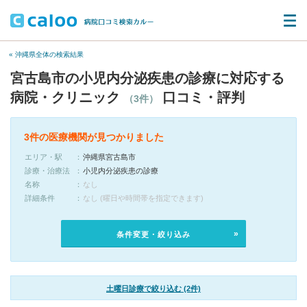
« 沖縄県全体の検索結果
宮古島市の小児内分泌疾患の診療に対応する
病院・クリニック
口コミ・評判
（3件）
3件の医療機関が見つかりました
エリア・駅
沖縄県宮古島市
診療・治療法
小児内分泌疾患の診療
名称
なし
詳細条件
なし (曜日や時間帯を指定できます)
条件変更・絞り込み
土曜日診療で絞り込む (2件)