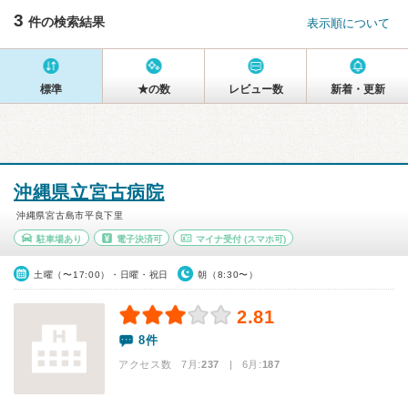
3
件の検索結果
表示順について
標準
★の数
レビュー数
新着・更新
沖縄県立宮古病院
沖縄県宮古島市平良下里
駐車場あり
電子決済可
マイナ受付
(スマホ可)
土曜（〜17:00）・日曜・祝日
朝（8:30〜）
2.81
8件
アクセス数 7月:
237
| 6月:
187