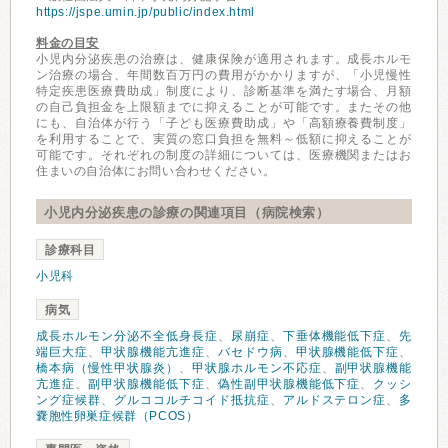
https://jspe.umin.jp/public/index.html
料金の目安
小児内分泌疾患の治療は、健康保険が適用されます。成長ホルモ
ン治療の場合、年間数百万円の費用がかかりますが、「小児慢性
特定疾患医療費助成」制度により、診断基準を満たす場合、月額
の自己負担金を上限額までに抑えることが可能です。またその他
にも、自治体が行う「子ども医療費助成」や「高額療養費制度」
を利用することで、実質の窓口負担を無料～低額に抑えることが
可能です。それぞれの制度の詳細については、医療機関またはお
住まいの自治体にお問い合わせください。
小児内分泌疾患の診療の関連項目（病院検索）
診療科目
小児科
病気
成長ホルモン分泌不全低身長症
、
尿崩症
、
下垂体機能低下症
、
先
端巨大症
、
甲状腺機能亢進症
、
バセドウ病
、
甲状腺機能低下症
、
橋本病（慢性甲状腺炎）
、
甲状腺ホルモン不応症
、
副甲状腺機能
亢進症
、
副甲状腺機能低下症
、
偽性副甲状腺機能低下症
、
クッシ
ング症候群
、
グルココルチコイド抵抗症
、
アルドステロン症
、
多
嚢胞性卵巣症候群（PCOS）