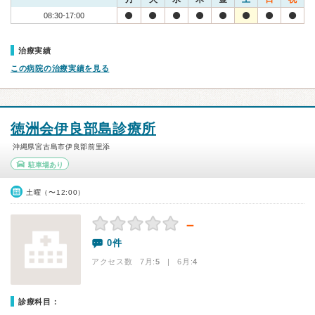
08:30-17:00
治療実績
この病院の治療実績を見る
徳洲会伊良部島診療所
沖縄県宮古島市伊良部前里添
駐車場あり
土曜（〜12:00）
－
0件
アクセス数 7月:
5
| 6月:
4
診療科目：