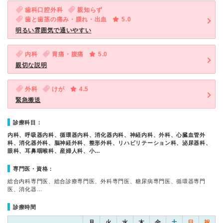
歯科口腔外科
親知らず
歯と歯茎の痛み・腫れ・出血
5.0
明るい雰囲気で通いやすい
内科
胃痛・腹痛
5.0
親切な説明
外科
けが
4.5
緊急搬送
診療科目：
内科、呼吸器内科、循環器内科、消化器内科、神経内科、外科、心臓血管外
科、消化器外科、脳神経外科、整形外科、リハビリテーション科、泌尿器科、
眼科、耳鼻咽喉科、産婦人科、小…
専門医・資格：
総合内科専門医、総合診療専門医、外科専門医、糖尿病専門医、循環器専門
医、消化器…
診療時間
月
火
水
木
金
土
日
祝