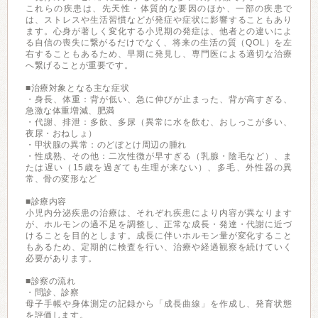
これらの疾患は、先天性・体質的な要因のほか、一部の疾患で
は、ストレスや生活習慣などが発症や症状に影響することもあり
ます。心身が著しく変化する小児期の発症は、他者との違いによ
る自信の喪失に繋がるだけでなく、将来の生活の質（QOL）を左
右することもあるため、早期に発見し、専門医による適切な治療
へ繋げることが重要です。
■治療対象となる主な症状
・身長、体重：背が低い、急に伸びが止まった、背が高すぎる、
急激な体重増減、肥満
・代謝、排泄：多飲、多尿（異常に水を飲む、おしっこが多い、
夜尿・おねしょ）
・甲状腺の異常：のどぼとけ周辺の腫れ
・性成熟、その他：二次性徴が早すぎる（乳腺・陰毛など）、ま
たは遅い（15歳を過ぎても生理が来ない）、多毛、外性器の異
常、骨の変形など
■診療内容
小児内分泌疾患の治療は、それぞれ疾患により内容が異なります
が、ホルモンの過不足を調整し、正常な成長・発達・代謝に近づ
けることを目的とします。成長に伴いホルモン量が変化すること
もあるため、定期的に検査を行い、治療や経過観察を続けていく
必要があります。
■診察の流れ
・問診、診察
母子手帳や身体測定の記録から「成長曲線」を作成し、発育状態
を評価します。