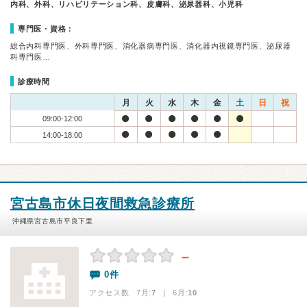
内科、外科、リハビリテーション科、皮膚科、泌尿器科、小児科
専門医・資格：
総合内科専門医、外科専門医、消化器病専門医、消化器内視鏡専門医、泌尿器
科専門医…
診療時間
月
火
水
木
金
土
日
祝
09:00-12:00
14:00-18:00
宮古島市休日夜間救急診療所
沖縄県宮古島市平良下里
－
0件
アクセス数 7月:
7
| 6月:
10