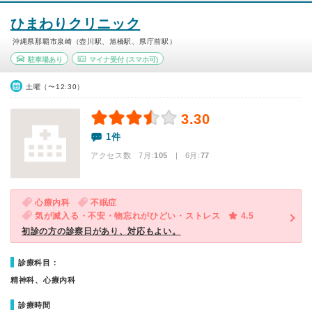
ひまわりクリニック
沖縄県那覇市泉崎（壺川駅、旭橋駅、県庁前駅）
駐車場あり
マイナ受付
(スマホ可)
土曜（〜12:30）
3.30
1件
アクセス数 7月:
105
| 6月:
77
心療内科
不眠症
気が滅入る・不安・物忘れがひどい・ストレス
4.5
初診の方の診察日があり、対応もよい。
診療科目：
精神科、心療内科
診療時間