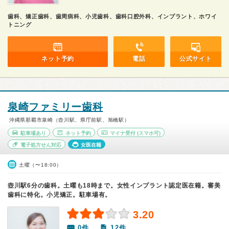
歯科、矯正歯科、歯周病科、小児歯科、歯科口腔外科、インプラント、ホワイ
トニング
ネット予約
電話
公式サイト
泉崎ファミリー歯科
沖縄県那覇市泉崎（壺川駅、県庁前駅、旭橋駅）
駐車場あり
ネット予約
マイナ受付
(スマホ可)
電子処方せん対応
女医在籍
土曜（〜18:00）
壺川駅6分の歯科。土曜も18時まで。女性インプラント認定医在籍。審美
歯科に特化。小児矯正。駐車場有。
3.20
0件
12件