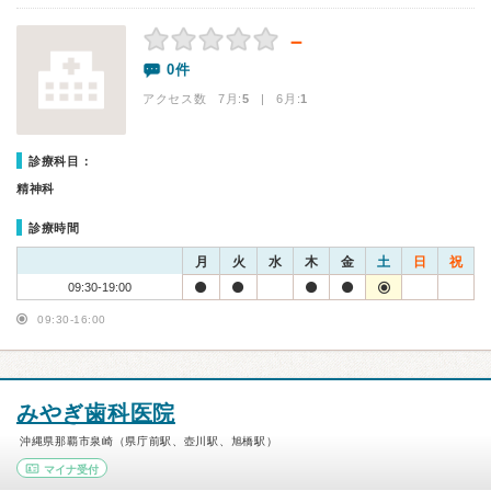
－
0件
アクセス数 7月:
5
| 6月:
1
診療科目：
精神科
診療時間
月
火
水
木
金
土
日
祝
09:30-19:00
09:30-16:00
みやぎ歯科医院
沖縄県那覇市泉崎（県庁前駅、壺川駅、旭橋駅）
マイナ受付