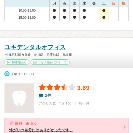
月
火
水
木
金
土
日
祝
10:00-13:00
15:00-18:00
ユキデンタルオフィス
沖縄県那覇市泉崎（壺川駅、県庁前駅、旭橋駅）
駐車場あり
マイナ受付
(スマホ可)
土曜（〜18:00）
3.69
2件
アクセス数 7月:
100
| 6月:
86
歯科
5.0
怖がりの自分にはありがかったです。