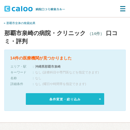
« 那覇市全体の検索結果
那覇市泉崎の病院・クリニック
口コ
（14件）
ミ・評判
14件の医療機関が見つかりました
エリア・駅
沖縄県那覇市泉崎
キーワード
なし (診療科目や専門医などを指定できます)
名称
なし
詳細条件
なし (曜日や時間帯を指定できます)
条件変更・絞り込み