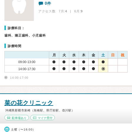
0件
アクセス数 7月:
4
| 6月:
9
診療科目：
歯科、矯正歯科、小児歯科
診療時間
月
火
水
木
金
土
日
祝
09:00-13:00
14:00-17:30
14:00-17:00
菜の花クリニック
沖縄県那覇市泉崎（旭橋駅、県庁前駅、壺川駅）
駐車場あり
マイナ受付
土曜（〜16:00）