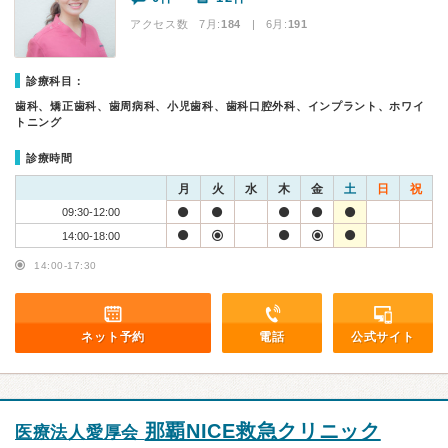
アクセス数 7月:
184
| 6月:
191
診療科目：
歯科、矯正歯科、歯周病科、小児歯科、歯科口腔外科、インプラント、ホワイ
トニング
診療時間
月
火
水
木
金
土
日
祝
09:30-12:00
14:00-18:00
14:00-17:30
ネット予約
電話
公式サイト
那覇NICE救急クリニック
医療法人愛厚会