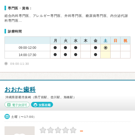
専門医・資格：
総合内科専門医、アレルギー専門医、外科専門医、糖尿病専門医、内分泌代謝
科専門医…
診療時間
月
火
水
木
金
土
日
祝
09:00-12:00
14:00-17:30
09:00-11:30
おおた歯科
沖縄県那覇市泉崎（県庁前駅、壺川駅、旭橋駅）
電子決済可
女医在籍
土曜（〜17:00）
－