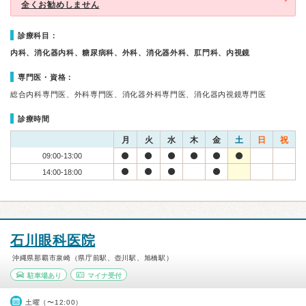
全くお勧めしません
診療科目：
内科、消化器内科、糖尿病科、外科、消化器外科、肛門科、内視鏡
専門医・資格：
総合内科専門医、外科専門医、消化器外科専門医、消化器内視鏡専門医
診療時間
月
火
水
木
金
土
日
祝
09:00-13:00
14:00-18:00
石川眼科医院
沖縄県那覇市泉崎（県庁前駅、壺川駅、旭橋駅）
駐車場あり
マイナ受付
土曜（〜12:00）