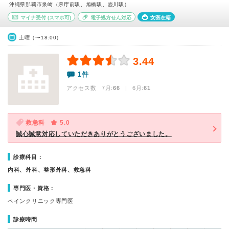
沖縄県那覇市泉崎（県庁前駅、旭橋駅、壺川駅）
マイナ受付
(スマホ可)
電子処方せん対応
女医在籍
土曜（〜18:00）
3.44
1件
アクセス数 7月:
66
| 6月:
61
救急科
5.0
誠心誠意対応していただきありがとうございました。
診療科目：
内科、外科、整形外科、救急科
専門医・資格：
ペインクリニック専門医
診療時間