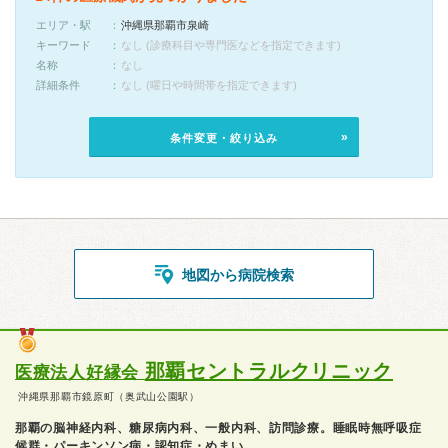
エリア・駅
沖縄県那覇市泉崎
キーワード
なし (診療科目や専門医などを指定できます)
名称
なし
詳細条件
なし (曜日や時間帯を指定できます)
条件変更・絞り込み
地図から病院検索
那覇セントラルクリニック
医療法人好縁会
沖縄県那覇市鏡原町（奥武山公園駅）
那覇の脳神経内科、糖尿病内科、一般内科、訪問診療。睡眠時無呼吸症
候群・パーキンソン病・認知症・めまい