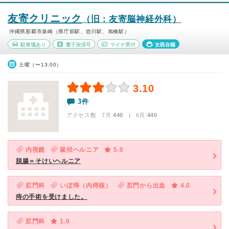
友寄クリニック
（旧：友寄脳神経外科）
沖縄県那覇市泉崎（県庁前駅、壺川駅、旭橋駅）
駐車場あり
電子決済可
マイナ受付
女医在籍
土曜（〜13:00）
3.10
3件
アクセス数 7月:
440
| 6月:
440
内視鏡
鼠径ヘルニア
5.0
脱腸＝そけいヘルニア
肛門科
いぼ痔（内痔核）
肛門から出血
4.0
痔の手術を受けました。
肛門科
1.0