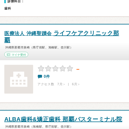
診療科目：
歯科
ライフケアクリニック那
医療法人 沖縄聖蹟会
覇
沖縄県那覇市泉崎（県庁前駅、旭橋駅、壺川駅）
マイナ受付
－
0件
アクセス数 7月:
-
| 6月:
-
ALBA歯科&矯正歯科 那覇バスターミナル院
沖縄県那覇市泉崎（旭橋駅、県庁前駅、壺川駅）