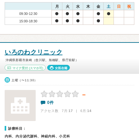
月
火
水
木
金
土
日
祝
09:30-12:30
15:00-18:30
いろのわクリニック
沖縄県那覇市泉崎（壺川駅、旭橋駅、県庁前駅）
マイナ受付
(スマホ可)
女医在籍
土曜（〜11:30）
－
0件
アクセス数 7月:
17
| 6月:
14
診療科目：
内科、内分泌代謝科、神経内科、小児科