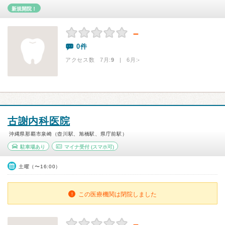
新規開院！
－
0件
アクセス数 7月:
9
| 6月:
-
古謝内科医院
沖縄県那覇市泉崎（壺川駅、旭橋駅、県庁前駅）
駐車場あり
マイナ受付
(スマホ可)
土曜（〜16:00）
この医療機関は閉院しました
－