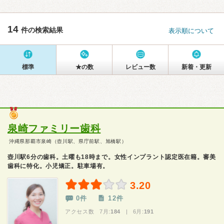
14
件の検索結果
表示順について
標準
★の数
レビュー数
新着・更新
泉崎ファミリー歯科
沖縄県那覇市泉崎（壺川駅、県庁前駅、旭橋駅）
壺川駅6分の歯科。土曜も18時まで。女性インプラント認定医在籍。審美
歯科に特化。小児矯正。駐車場有。
3.20
0件
12件
アクセス数 7月:
184
| 6月:
191