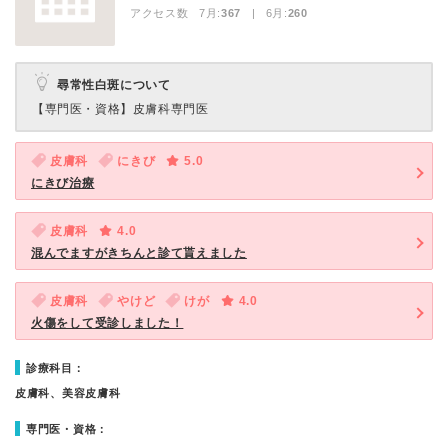
アクセス数 7月:
367
| 6月:
260
尋常性白斑について
【専門医・資格】
皮膚科専門医
皮膚科
にきび
5.0
にきび治療
皮膚科
4.0
混んでますがきちんと診て貰えました
皮膚科
やけど
けが
4.0
火傷をして受診しました！
診療科目：
皮膚科、美容皮膚科
専門医・資格：