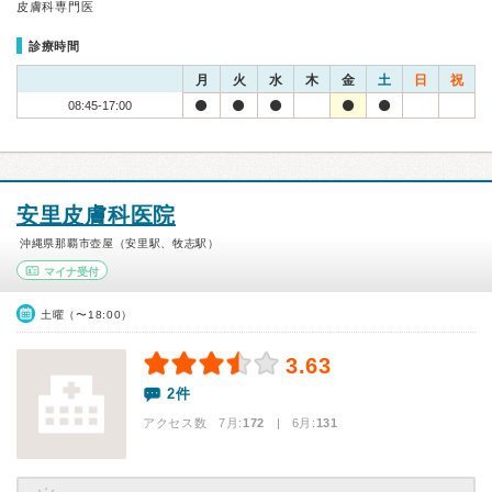
皮膚科専門医
診療時間
月
火
水
木
金
土
日
祝
08:45-17:00
安里皮膚科医院
沖縄県那覇市壺屋（安里駅、牧志駅）
マイナ受付
土曜（〜18:00）
3.63
2件
アクセス数 7月:
172
| 6月:
131