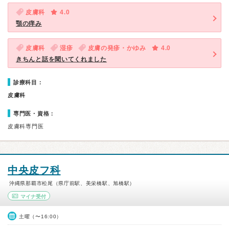
皮膚科
4.0
顎の痒み
皮膚科
湿疹
皮膚の発疹・かゆみ
4.0
きちんと話を聞いてくれました
診療科目：
皮膚科
専門医・資格：
皮膚科専門医
中央皮フ科
沖縄県那覇市松尾（県庁前駅、美栄橋駅、旭橋駅）
マイナ受付
土曜（〜16:00）