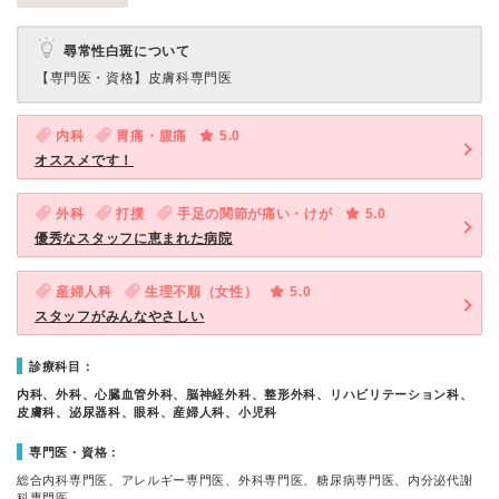
尋常性白斑について
【専門医・資格】
皮膚科専門医
内科
胃痛・腹痛
5.0
オススメです！
外科
打撲
手足の関節が痛い・けが
5.0
優秀なスタッフに恵まれた病院
産婦人科
生理不順（女性）
5.0
スタッフがみんなやさしい
診療科目：
内科、外科、心臓血管外科、脳神経外科、整形外科、リハビリテーション科、
皮膚科、泌尿器科、眼科、産婦人科、小児科
専門医・資格：
総合内科専門医、アレルギー専門医、外科専門医、糖尿病専門医、内分泌代謝
科専門医…