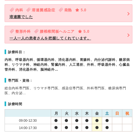
内科
溶連菌感染症
発熱
5.0
溶連菌でした
整形外科
腰椎椎間板ヘルニア
5.0
一人一人の患者さんを把握してくれています。
診療科目：
内科、呼吸器内科、循環器内科、消化器内科、胃腸科、内分泌代謝科、糖尿病
科、リウマチ科、神経内科、腎臓内科、人工透析、外科、呼吸器外科、心臓血
管外科、消化器外科、脳神経外…
専門医・資格：
総合内科専門医、リウマチ専門医、感染症専門医、外科専門医、糖尿病専門
医、内分泌…
診療時間
月
火
水
木
金
土
日
祝
09:00-12:30
14:00-17:30