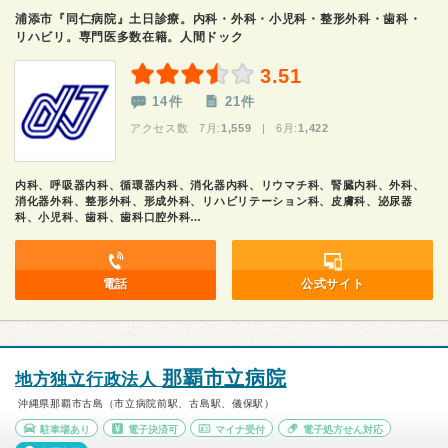
浦添市『同仁病院』土日診療。内科・外科・小児科・整形外科・歯科・
リハビリ。専門医多数在籍。人間ドック
3.51
14件
21件
アクセス数 7月:
1,559
| 6月:
1,422
内科、呼吸器内科、循環器内科、消化器内科、リウマチ科、腎臓内科、外科、
消化器外科、整形外科、形成外科、リハビリテーション科、皮膚科、泌尿器
科、小児科、歯科、歯科口腔外科…
電話
公式サイト
那覇市立病院
地方独立行政法人
沖縄県那覇市古島（市立病院前駅、古島駅、儀保駅）
駐車場あり
電子決済可
マイナ受付
電子処方せん対応