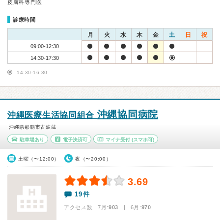
皮膚科専門医
診療時間
月
火
水
木
金
土
日
祝
09:00-12:30
14:30-17:30
14:30-16:30
沖縄協同病院
沖縄医療生活協同組合
沖縄県那覇市古波蔵
駐車場あり
電子決済可
マイナ受付
(スマホ可)
土曜（〜12:00）
夜（〜20:00）
3.69
19件
アクセス数 7月:
903
| 6月:
970