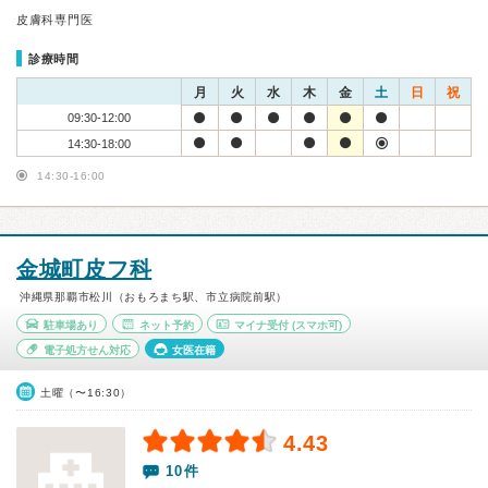
皮膚科専門医
診療時間
月
火
水
木
金
土
日
祝
09:30-12:00
14:30-18:00
14:30-16:00
金城町皮フ科
沖縄県那覇市松川（おもろまち駅、市立病院前駅）
駐車場あり
ネット予約
マイナ受付
(スマホ可)
電子処方せん対応
女医在籍
土曜（〜16:30）
4.43
10件