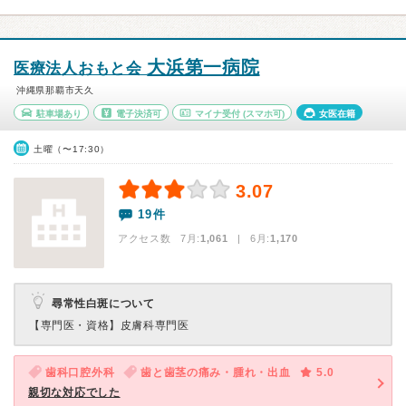
大浜第一病院
医療法人おもと会
沖縄県那覇市天久
駐車場あり
電子決済可
マイナ受付
(スマホ可)
女医在籍
土曜（〜17:30）
3.07
19件
アクセス数 7月:
1,061
| 6月:
1,170
尋常性白斑について
【専門医・資格】
皮膚科専門医
歯科口腔外科
歯と歯茎の痛み・腫れ・出血
5.0
親切な対応でした