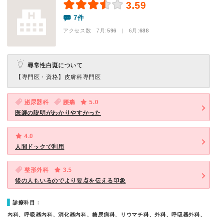
3.59
7件
アクセス数 7月:
596
| 6月:
688
尋常性白斑について
【専門医・資格】
皮膚科専門医
泌尿器科
腰痛
5.0
医師の説明がわかりやすかった
4.0
人間ドックで利用
整形外科
3.5
後の人もいるのでより要点を伝える印象
診療科目：
内科、呼吸器内科、消化器内科、糖尿病科、リウマチ科、外科、呼吸器外科、