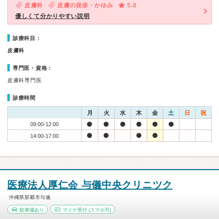
皮膚科
皮膚の発疹・かゆみ
5.0
優しくて分かりやすい説明
診療科目：
皮膚科
専門医・資格：
皮膚科専門医
診療時間
月
火
水
木
金
土
日
祝
09:00-12:00
14:00-17:00
医療法人厚仁会 与儀中央クリニツク
沖縄県那覇市与儀
駐車場あり
マイナ受付
(スマホ可)