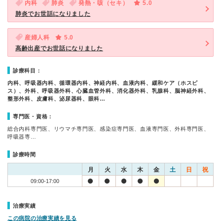
内科
肺炎
発熱・咳（セキ）
5.0
肺炎でお世話になりました
産婦人科
5.0
高齢出産でお世話になりました
診療科目：
内科、呼吸器内科、循環器内科、神経内科、血液内科、緩和ケア（ホスピ
ス）、外科、呼吸器外科、心臓血管外科、消化器外科、乳腺科、脳神経外科、
整形外科、皮膚科、泌尿器科、眼科…
専門医・資格：
総合内科専門医、リウマチ専門医、感染症専門医、血液専門医、外科専門医、
呼吸器専…
診療時間
月
火
水
木
金
土
日
祝
09:00-17:00
治療実績
この病院の治療実績を見る