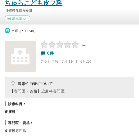
ちゅらこども皮フ科
沖縄県那覇市安謝
駐車場あり
土曜（〜11:30）
－
0件
アクセス数 7月:
19
| 6月:
10
尋常性白斑について
【専門医・資格】
皮膚科専門医
診療科目：
皮膚科
専門医・資格：
皮膚科専門医