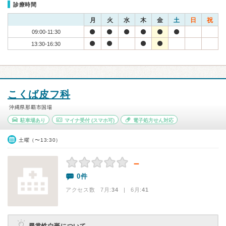
診療時間
月
火
水
木
金
土
日
祝
09:00-11:30
13:30-16:30
こくば皮フ科
沖縄県那覇市国場
駐車場あり
マイナ受付
(スマホ可)
電子処方せん対応
土曜（〜13:30）
－
0件
アクセス数 7月:
34
| 6月:
41