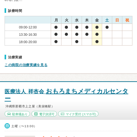
診療時間
月
火
水
木
金
土
日
祝
09:00-12:00
13:30-16:30
18:00-20:00
治療実績
この病院の治療実績を見る
おもろまちメディカルセンタ
医療法人 祥杏会
ー
沖縄県那覇市上之屋（美栄橋駅）
駐車場あり
電子決済可
マイナ受付
(スマホ可)
土曜（〜13:00）