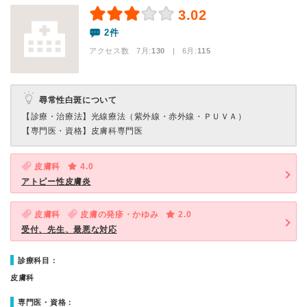
3.02
2件
アクセス数 7月:
130
| 6月:
115
尋常性白斑について
【診療・治療法】
光線療法（紫外線・赤外線・ＰＵＶＡ）
【専門医・資格】
皮膚科専門医
皮膚科
4.0
アトピー性皮膚炎
皮膚科
皮膚の発疹・かゆみ
2.0
受付、先生、最悪な対応
診療科目：
皮膚科
専門医・資格：