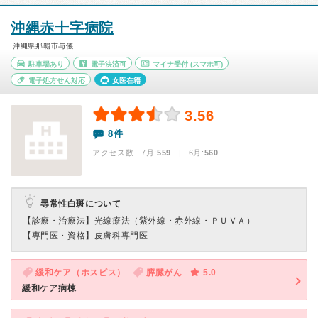
沖縄赤十字病院
沖縄県那覇市与儀
駐車場あり
電子決済可
マイナ受付
(スマホ可)
電子処方せん対応
女医在籍
3.56
8件
アクセス数 7月:
559
| 6月:
560
尋常性白斑について
【診療・治療法】
光線療法（紫外線・赤外線・ＰＵＶＡ）
【専門医・資格】
皮膚科専門医
緩和ケア（ホスピス）
膵臓がん
5.0
緩和ケア病棟