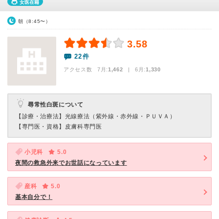
女医在籍
朝（8:45〜）
3.58
22件
アクセス数 7月:
1,462
| 6月:
1,330
尋常性白斑について
【診療・治療法】
光線療法（紫外線・赤外線・ＰＵＶＡ）
【専門医・資格】
皮膚科専門医
小児科
5.0
夜間の救急外来でお世話になっています
産科
5.0
基本自分で！