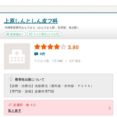
上原しんとしん皮フ科
沖縄県那覇市おもろまち（おもろまち駅、安里駅、牧志駅）
駐車場あり
マイナ受付
(スマホ可)
3.80
4件
アクセス数 7月:
382
| 6月:
412
尋常性白斑について
【診療・治療法】
光線療法（紫外線・赤外線・ＰＵＶＡ）
【専門医・資格】
皮膚科専門医
皮膚科
4.5
私と息子