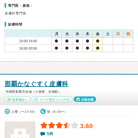
専門医・資格：
皮膚科専門医
診療時間
月
火
水
木
金
土
日
祝
10:00-14:00
16:00-20:00
那覇かなぐすく皮膚科
沖縄県那覇市金城（小禄駅、赤嶺駅）
駐車場あり
マイナ受付
(スマホ可)
女医在籍
土曜（〜17:00）
朝（8:45〜）
3.60
5件