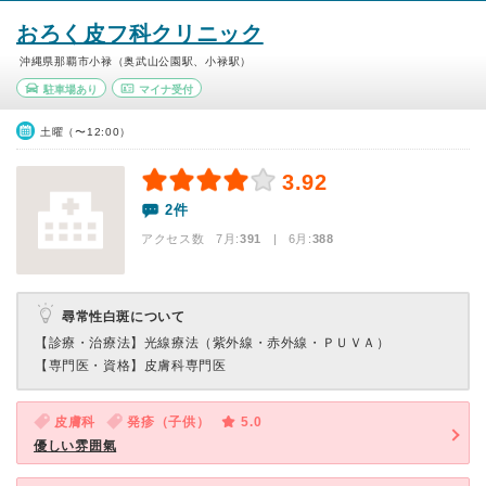
おろく皮フ科クリニック
沖縄県那覇市小禄（奥武山公園駅、小禄駅）
駐車場あり
マイナ受付
土曜（〜12:00）
3.92
2件
アクセス数 7月:
391
| 6月:
388
尋常性白斑について
【診療・治療法】
光線療法（紫外線・赤外線・ＰＵＶＡ）
【専門医・資格】
皮膚科専門医
皮膚科
発疹（子供）
5.0
優しい雰囲氣