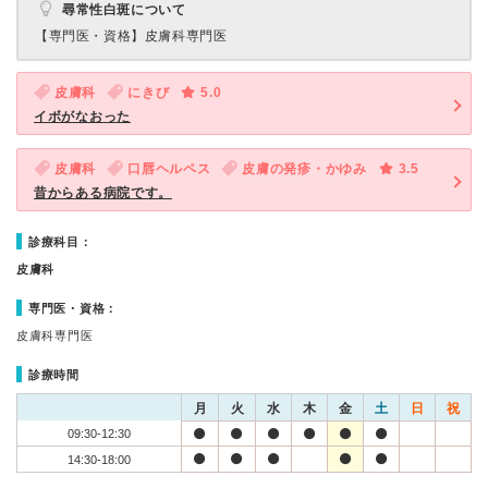
尋常性白斑について
【専門医・資格】
皮膚科専門医
皮膚科
にきび
5.0
イボがなおった
皮膚科
口唇ヘルペス
皮膚の発疹・かゆみ
3.5
昔からある病院です。
診療科目：
皮膚科
専門医・資格：
皮膚科専門医
診療時間
月
火
水
木
金
土
日
祝
09:30-12:30
14:30-18:00