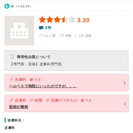
夜（〜20:00）
3.30
2件
アクセス数 7月:
359
| 6月:
256
尋常性白斑について
【専門医・資格】
皮膚科専門医
皮膚科
5.0
ヘルペスで病院にいったのですが。。。
皮膚科
粉瘤
皮膚のできもの
2.0
医師が横柄
診療科目：
皮膚科