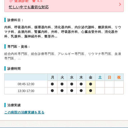
健康診断
4.5
忙しい中でも適切な対応
診療科目：
内科、呼吸器内科、循環器内科、消化器内科、内分泌代謝科、糖尿病科、リウ
マチ科、血液内科、腎臓内科、外科、呼吸器外科、心臓血管外科、消化器外
科、乳腺科、脳神経外科、整形外…
専門医・資格：
総合内科専門医、総合診療専門医、アレルギー専門医、リウマチ専門医、血液
専門医、…
診療時間
月
火
水
木
金
土
日
祝
08:45-12:00
13:30-17:00
治療実績
この病院の治療実績を見る