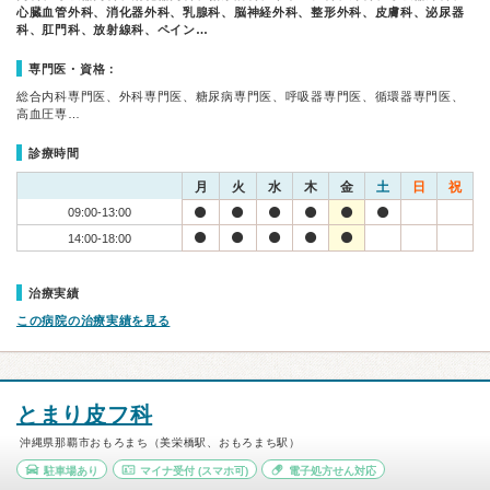
心臓血管外科、消化器外科、乳腺科、脳神経外科、整形外科、皮膚科、泌尿器
科、肛門科、放射線科、ペイン…
専門医・資格：
総合内科専門医、外科専門医、糖尿病専門医、呼吸器専門医、循環器専門医、
高血圧専…
診療時間
月
火
水
木
金
土
日
祝
09:00-13:00
14:00-18:00
治療実績
この病院の治療実績を見る
とまり皮フ科
沖縄県那覇市おもろまち（美栄橋駅、おもろまち駅）
駐車場あり
マイナ受付
(スマホ可)
電子処方せん対応