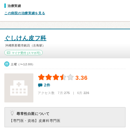
治療実績
この病院の治療実績を見る
ぐしけん皮フ科
沖縄県那覇市銘苅（古島駅）
マイナ受付
(スマホ可)
土曜（〜12:00）
3.36
2件
アクセス数 7月:
275
| 6月:
226
尋常性白斑について
【専門医・資格】
皮膚科専門医