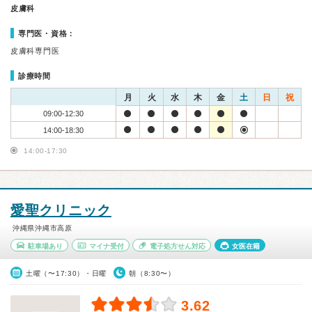
皮膚科
専門医・資格：
皮膚科専門医
診療時間
月
火
水
木
金
土
日
祝
09:00-12:30
14:00-18:30
14:00-17:30
愛聖クリニック
沖縄県沖縄市高原
駐車場あり
マイナ受付
電子処方せん対応
女医在籍
土曜（〜17:30）・日曜
朝（8:30〜）
3.62