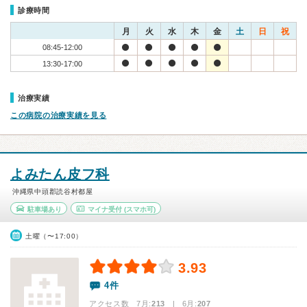
診療時間
月
火
水
木
金
土
日
祝
08:45-12:00
13:30-17:00
治療実績
この病院の治療実績を見る
よみたん皮フ科
沖縄県中頭郡読谷村都屋
駐車場あり
マイナ受付
(スマホ可)
土曜（〜17:00）
3.93
4件
アクセス数 7月:
213
| 6月:
207