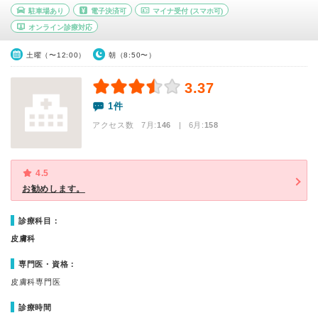
駐車場あり
電子決済可
マイナ受付
(スマホ可)
オンライン診療対応
土曜（〜12:00）
朝（8:50〜）
3.37
1件
アクセス数 7月:
146
| 6月:
158
4.5
お勧めします。
診療科目：
皮膚科
専門医・資格：
皮膚科専門医
診療時間