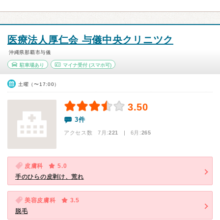
医療法人厚仁会 与儀中央クリニツク
沖縄県那覇市与儀
駐車場あり
マイナ受付
(スマホ可)
土曜（〜17:00）
3.50
3件
アクセス数 7月:
221
| 6月:
265
皮膚科
5.0
手のひらの皮剥け、荒れ
美容皮膚科
3.5
脱毛