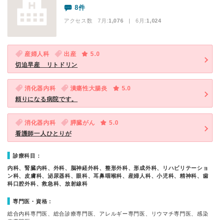
8件
アクセス数 7月:
1,076
| 6月:
1,024
産婦人科
出産
5.0
切迫早産 リトドリン
消化器内科
潰瘍性大腸炎
5.0
頼りになる病院です。
消化器内科
膵臓がん
5.0
看護師一人ひとりが
診療科目：
内科、腎臓内科、外科、脳神経外科、整形外科、形成外科、リハビリテーショ
ン科、皮膚科、泌尿器科、眼科、耳鼻咽喉科、産婦人科、小児科、精神科、歯
科口腔外科、救急科、放射線科
専門医・資格：
総合内科専門医、総合診療専門医、アレルギー専門医、リウマチ専門医、感染