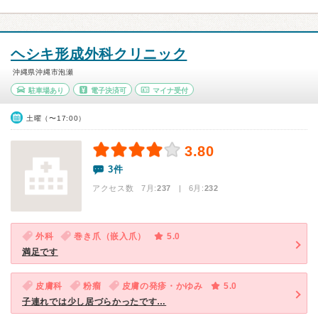
ヘシキ形成外科クリニック
沖縄県沖縄市泡瀬
駐車場あり
電子決済可
マイナ受付
土曜（〜17:00）
3.80
3件
アクセス数 7月:
237
| 6月:
232
外科
巻き爪（嵌入爪）
5.0
満足です
皮膚科
粉瘤
皮膚の発疹・かゆみ
5.0
子連れでは少し居づらかったです…