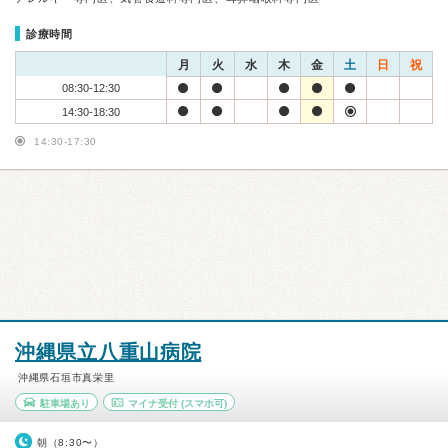
診療時間
月
火
水
木
金
土
日
祝
08:30-12:30
14:30-18:30
14:30-17:30
沖縄県立八重山病院
沖縄県石垣市真栄里
駐車場あり
マイナ受付
(スマホ可)
朝（8:30〜）