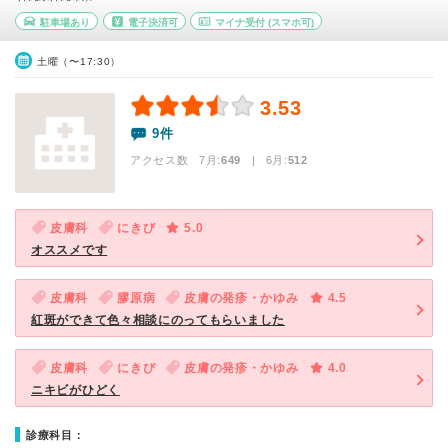
駐車場あり
電子決済可
マイナ受付
(スマホ可)
土曜（〜17:30）
3.53
9件
アクセス数 7月:
649
| 6月:
512
皮膚科
にきび
5.0
オススメです
皮膚科
膠原病
皮膚の発疹・かゆみ
4.5
紅斑ができて色々相談にのってもらいました
皮膚科
にきび
皮膚の発疹・かゆみ
4.0
ニキビがひどく
診療科目：