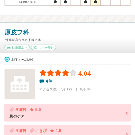
14:00-18:00
原皮フ科
沖縄県宮古島市下地上地
駐車場あり
マイナ受付
土曜（〜13:00）
4.04
4件
アクセス数 7月:
122
| 6月:
89
皮膚科
5.0
肌のケア
皮膚科
にきび
4.5