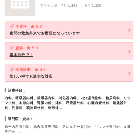
アクセス数 7月:
1,462
| 6月:
1,330
小児科
5.0
夜間の救急外来でお世話になっています
産科
5.0
基本自分で！
健康診断
4.5
忙しい中でも適切な対応
診療科目：
内科、呼吸器内科、循環器内科、消化器内科、内分泌代謝科、糖尿病科、リウ
マチ科、血液内科、腎臓内科、外科、呼吸器外科、心臓血管外科、消化器外
科、乳腺科、脳神経外科、整形外…
専門医・資格：
総合内科専門医、総合診療専門医、アレルギー専門医、リウマチ専門医、血液
専門医、…