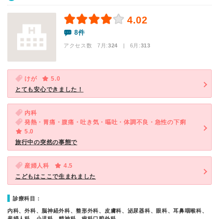
4.02
8件
アクセス数 7月:
324
| 6月:
313
けが
5.0
とても安心できました！
内科
発熱・胃痛・腹痛・吐き気・嘔吐・体調不良・急性の下痢
5.0
旅行中の突然の事態で
産婦人科
4.5
こどもはここで生まれました
診療科目：
内科、外科、脳神経外科、整形外科、皮膚科、泌尿器科、眼科、耳鼻咽喉科、
産婦人科、小児科、精神科、歯科口腔外科