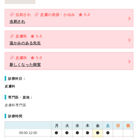
虫刺され
皮膚の発疹・かゆみ
5.0
虫刺され
皮膚科
5.0
温かみのある先生
皮膚科
5.0
新しくなった病室
診療科目：
皮膚科
専門医・資格：
皮膚科専門医
診療時間
月
火
水
木
金
土
日
祝
09:00-12:00