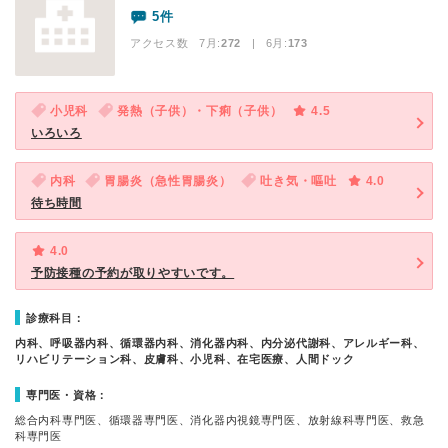
5件
アクセス数 7月:
272
| 6月:
173
小児科
発熱（子供）・下痢（子供）
4.5
いろいろ
内科
胃腸炎（急性胃腸炎）
吐き気・嘔吐
4.0
待ち時間
4.0
予防接種の予約が取りやすいです。
診療科目：
内科、呼吸器内科、循環器内科、消化器内科、内分泌代謝科、アレルギー科、
リハビリテーション科、皮膚科、小児科、在宅医療、人間ドック
専門医・資格：
総合内科専門医、循環器専門医、消化器内視鏡専門医、放射線科専門医、救急
科専門医