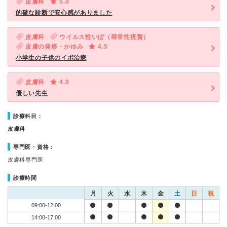
皮膚科
5.0
的確な診断で安心感がありました
皮膚科
ウイルス性いぼ（尋常性疣贅）
皮膚の発疹・かゆみ
4.5
小学生の子供のイボ治療
皮膚科
4.0
優しい先生
診療科目：
皮膚科
専門医・資格：
皮膚科専門医
診療時間
月
火
水
木
金
土
日
祝
09:00-12:00
14:00-17:00