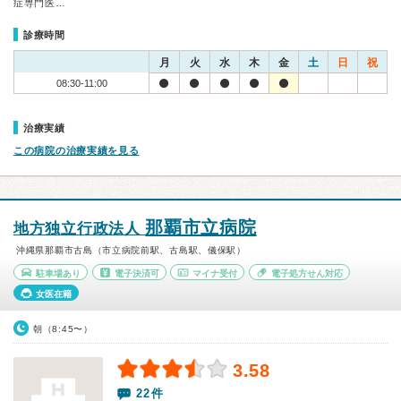
症専門医…
診療時間
月
火
水
木
金
土
日
祝
08:30-11:00
治療実績
この病院の治療実績を見る
那覇市立病院
地方独立行政法人
沖縄県那覇市古島（市立病院前駅、古島駅、儀保駅）
駐車場あり
電子決済可
マイナ受付
電子処方せん対応
女医在籍
朝（8:45〜）
3.58
22件