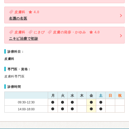
皮膚科
4.0
名護の名医
皮膚科
にきび
皮膚の発疹・かゆみ
4.0
ニキビ治療で初診
診療科目：
皮膚科
専門医・資格：
皮膚科専門医
診療時間
月
火
水
木
金
土
日
祝
09:30-12:30
14:00-18:00