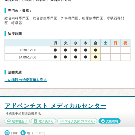
専門医・資格：
総合内科専門医、総合診療専門医、外科専門医、糖尿病専門医、呼吸器専門
医、呼吸器…
診療時間
月
火
水
木
金
土
日
祝
08:30-12:00
14:00-17:00
治療実績
この病院の治療実績を見る
アドベンチスト メディカルセンター
沖縄県中頭郡西原町幸地
駐車場あり
電子決済可
マイナ受付
(スマホ可)
女医在籍
日曜
朝（8:00〜）