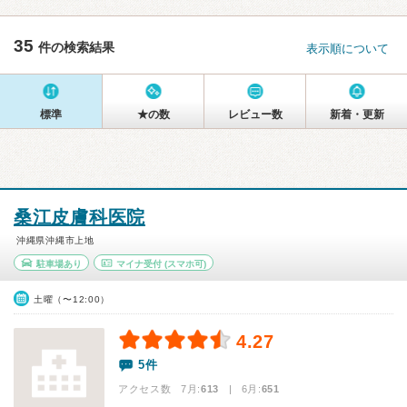
35
件の検索結果
表示順について
標準
★の数
レビュー数
新着・更新
桑江皮膚科医院
沖縄県沖縄市上地
駐車場あり
マイナ受付
(スマホ可)
土曜（〜12:00）
4.27
5件
アクセス数 7月:
613
| 6月:
651