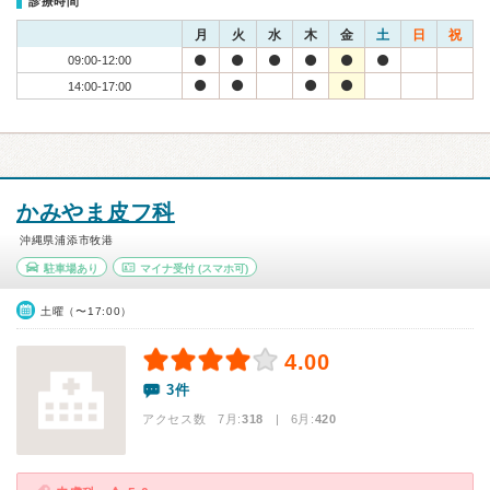
診療時間
月
火
水
木
金
土
日
祝
09:00-12:00
14:00-17:00
かみやま皮フ科
沖縄県浦添市牧港
駐車場あり
マイナ受付
(スマホ可)
土曜（〜17:00）
4.00
3件
アクセス数 7月:
318
| 6月:
420