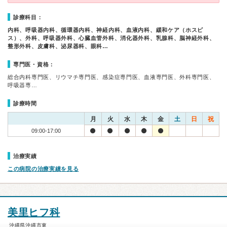
診療科目：
内科、呼吸器内科、循環器内科、神経内科、血液内科、緩和ケア（ホスピ
ス）、外科、呼吸器外科、心臓血管外科、消化器外科、乳腺科、脳神経外科、
整形外科、皮膚科、泌尿器科、眼科…
専門医・資格：
総合内科専門医、リウマチ専門医、感染症専門医、血液専門医、外科専門医、
呼吸器専…
診療時間
月
火
水
木
金
土
日
祝
09:00-17:00
治療実績
この病院の治療実績を見る
美里ヒフ科
沖縄県沖縄市東