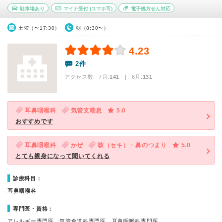
駐車場あり
マイナ受付
(スマホ可)
電子処方せん対応
土曜（〜17:30）
朝（8:30〜）
4.23
2件
アクセス数 7月:
141
| 6月:
131
耳鼻咽喉科
気管支喘息
5.0
おすすめです
耳鼻咽喉科
かぜ
咳（セキ）・鼻のつまり
5.0
とても親身になって聞いてくれる
診療科目：
耳鼻咽喉科
専門医・資格：
アレルギー専門医、気管食道科専門医、耳鼻咽喉科専門医