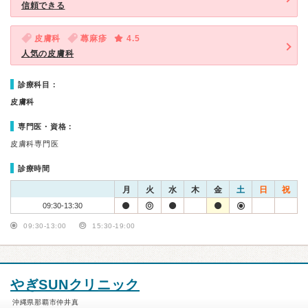
信頼できる
皮膚科
蕁麻疹
4.5
人気の皮膚科
診療科目：
皮膚科
専門医・資格：
皮膚科専門医
診療時間
月
火
水
木
金
土
日
祝
09:30-13:30
09:30-13:00
15:30-19:00
やぎSUNクリニック
沖縄県那覇市仲井真