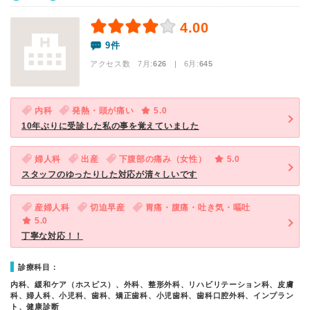
4.00
9件
アクセス数 7月:
626
| 6月:
645
内科
発熱・頭が痛い
5.0
10年ぶりに受診した私の事を覚えていました
婦人科
出産
下腹部の痛み（女性）
5.0
スタッフのゆったりした対応が清々しいです
産婦人科
切迫早産
胃痛・腹痛・吐き気・嘔吐
5.0
丁寧な対応！！
診療科目：
内科、緩和ケア（ホスピス）、外科、整形外科、リハビリテーション科、皮膚
科、婦人科、小児科、歯科、矯正歯科、小児歯科、歯科口腔外科、インプラン
ト、健康診断