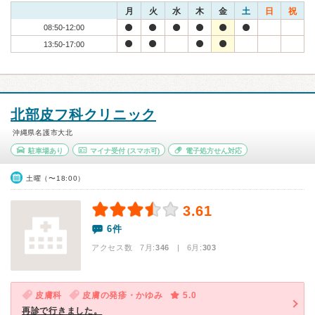
月
火
水
木
金
土
日
祝
08:50-12:00
13:50-17:00
北部皮フ科クリニック
沖縄県名護市大北
駐車場あり
マイナ受付
(スマホ可)
電子処方せん対応
土曜（〜18:00）
3.61
6件
アクセス数 7月:
346
| 6月:
303
皮膚科
皮膚の発疹・かゆみ
5.0
再診で行きました。