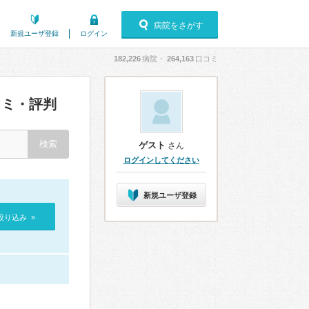
病院をさがす
新規ユーザ登録
ログイン
182,226
病院・
264,163
口コミ
ミ・評判
ゲスト
さん
ログインしてください
新規ユーザ登録
絞り込み »