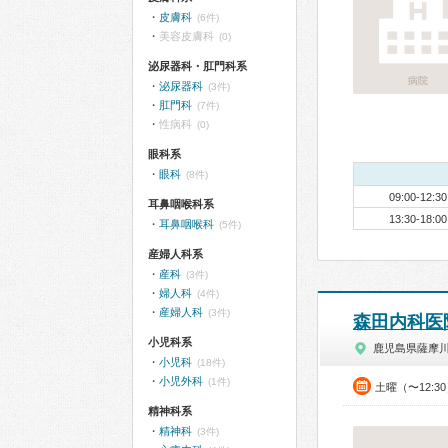
皮膚科
(6件)
美容皮膚科
(0)
泌尿器科・肛門科系
病院
泌尿器科
(3件)
肛門科
(7件)
性病科
(0)
眼科系
眼科
(8件)
09:00-12:30
耳鼻咽喉科系
13:30-18:00
耳鼻咽喉科
(5件)
産婦人科系
産科
(3件)
婦人科
(4件)
産婦人科
(3件)
森田内科医
小児科系
鹿児島県薩摩
小児科
(18件)
小児外科
(1件)
土曜（〜12:3
精神科系
精神科
(3件)