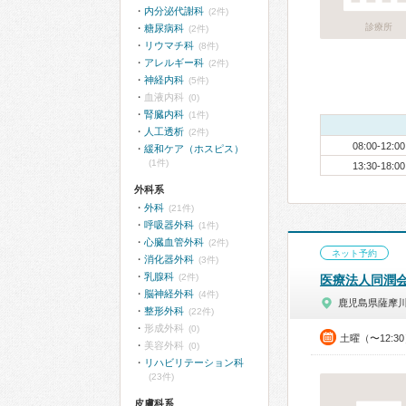
内分泌代謝科
(2件)
診療所
糖尿病科
(2件)
リウマチ科
(8件)
アレルギー科
(2件)
神経内科
(5件)
血液内科
(0)
腎臓内科
(1件)
人工透析
(2件)
08:00-12:00
緩和ケア（ホスピス）
(1件)
13:30-18:00
外科系
外科
(21件)
呼吸器外科
(1件)
心臓血管外科
(2件)
ネット予約
消化器外科
(3件)
乳腺科
(2件)
医療法人同潤
脳神経外科
(4件)
鹿児島県薩摩
整形外科
(22件)
形成外科
(0)
土曜（〜12:3
美容外科
(0)
リハビリテーション科
(23件)
皮膚科系