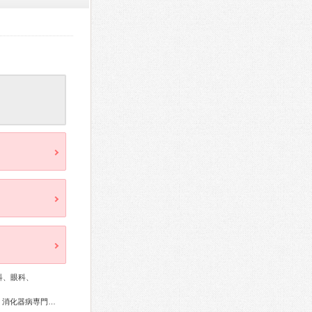
科、眼科、
総合内科専門医、外科専門医、糖尿病専門医、循環器専門医、消化器病専門医、消化器外科専門医、消化器内視鏡専門医、泌尿器科専門医、腎臓専門医、透析専門医、皮膚科専門医、産婦人科専門医、小児科専門医、小児外科専門医、麻酔科専門医、細胞診専門医、超音波専門医、病理専門医、放射線科専門医、がん治療認定医