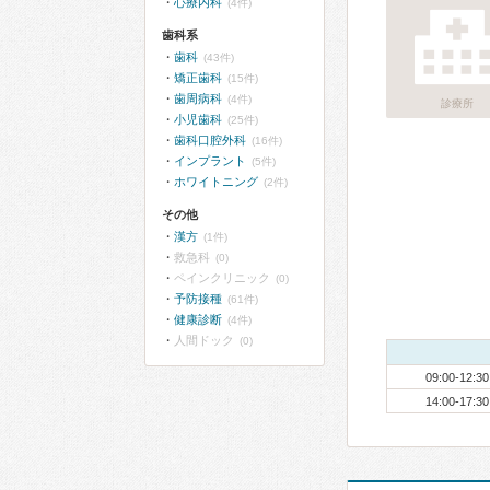
心療内科
(4件)
歯科系
歯科
(43件)
矯正歯科
(15件)
歯周病科
(4件)
診療所
小児歯科
(25件)
歯科口腔外科
(16件)
インプラント
(5件)
ホワイトニング
(2件)
その他
漢方
(1件)
救急科
(0)
ペインクリニック
(0)
予防接種
(61件)
健康診断
(4件)
人間ドック
(0)
09:00-12:30
14:00-17:30