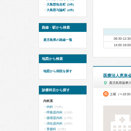
大島郡知名町
(3件)
大島郡与論町
(4件)
路線・駅から検索
08:30-12:30
鹿児島県の路線一覧
14:00-18:00
地図から検索
地図から病院を探す
医療法人恵泉
鹿児島県薩摩
診療科目から探す
土曜（〜18:0
内科系
内科
(70件)
呼吸器内科
(13件)
循環器内科
(17件)
消化器内科
(29件)
胃腸科
(12件)