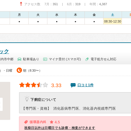
アクセス数 7月：
351
| 6月：
319
| 年間：
4,387
月
火
水
木
金
土
08:30-12:30
●
●
●
●
●
ック
川内市中郷
駐車場あり
マイナ受付 (スマホ可)
電子処方せん対応
0）・日曜
朝（8:30〜）
3.33
口コミ1件
下痢症について
【専門医・資格】
消化器病専門医、消化器内視鏡専門医
循環器内科
4.5
祝祭日以外は日曜日でも診察・検査ができます