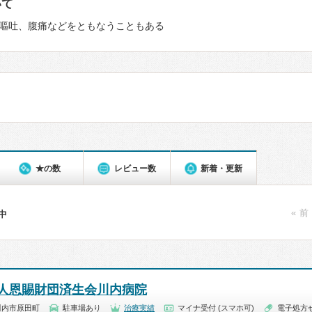
いて
嘔吐、腹痛などをともなうこともある
★の数
レビュー数
新着・更新
« 前
件中
人恩賜財団済生会川内病院
川内市原田町
駐車場あり
治療実績
マイナ受付 (スマホ可)
電子処方