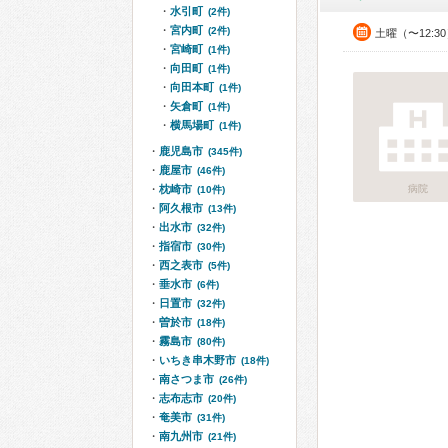
水引町
(2件)
宮内町
(2件)
土曜（〜12:3
宮崎町
(1件)
向田町
(1件)
向田本町
(1件)
矢倉町
(1件)
横馬場町
(1件)
鹿児島市
(345件)
鹿屋市
(46件)
枕崎市
病院
(10件)
阿久根市
(13件)
出水市
(32件)
指宿市
(30件)
西之表市
(5件)
垂水市
(6件)
日置市
(32件)
曽於市
(18件)
霧島市
(80件)
いちき串木野市
(18件)
南さつま市
(26件)
志布志市
(20件)
奄美市
(31件)
南九州市
(21件)