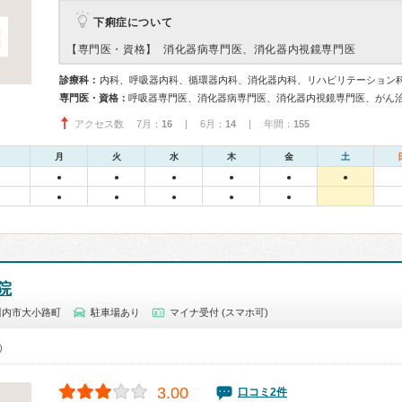
下痢症について
【専門医・資格】
消化器病専門医、消化器内視鏡専門医
診療科：
内科、呼吸器内科、循環器内科、消化器内科、リハビリテーション
専門医・資格：
呼吸器専門医、消化器病専門医、消化器内視鏡専門医、がん
アクセス数 7月：
16
| 6月：
14
| 年間：
155
月
火
水
木
金
土
●
●
●
●
●
●
●
●
●
●
●
院
川内市大小路町
駐車場あり
マイナ受付 (スマホ可)
0）
3.00
口コミ2件