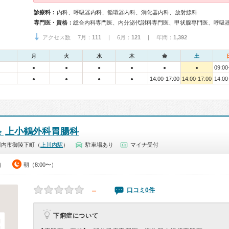
診療科：
内科、呼吸器内科、循環器内科、消化器内科、放射線科
専門医・資格：
アクセス数 7月：
111
| 6月：
121
| 年間：
1,392
月
火
水
木
金
土
09:00
●
●
●
●
●
●
14:00-17:00
14:00-17:00
14:00
●
●
●
●
上小鶴外科胃腸科
会
川内市御陵下町（
上川内駅
）
駐車場あり
マイナ受付
0）
朝（8:00〜）
－
口コミ0件
下痢症について