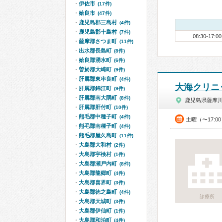
伊佐市
(17件)
姶良市
(47件)
鹿児島郡三島村
(4件)
鹿児島郡十島村
(7件)
08:30-17:00
薩摩郡さつま町
(11件)
出水郡長島町
(8件)
姶良郡湧水町
(6件)
曽於郡大崎町
(9件)
肝属郡東串良町
(4件)
大海クリニ
肝属郡錦江町
(9件)
肝属郡南大隅町
(8件)
鹿児島県薩摩
肝属郡肝付町
(10件)
熊毛郡中種子町
(4件)
土曜（〜17:0
熊毛郡南種子町
(4件)
熊毛郡屋久島町
(11件)
大島郡大和村
(2件)
大島郡宇検村
(1件)
大島郡瀬戸内町
(8件)
大島郡龍郷町
(4件)
大島郡喜界町
(3件)
大島郡徳之島町
(4件)
診療所
大島郡天城町
(3件)
大島郡伊仙町
(1件)
大島郡和泊町
(4件)