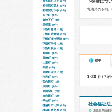
下痢症につ
祁答院町上手
(1件)
祁答院町黒木
(1件)
乳幼児の下痢、
祁答院町下手
(2件)
五代町
(1件)
御陵下町
(3件)
里町里
(1件)
下甑町青瀬
(1件)
下甑町片野浦
(1件)
下甑町瀬々野浦
(1件)
下甑町手打
(1件)
下甑町長浜
(2件)
高城町
(1件)
田崎町
(1件)
標準
大王町
(1件)
中郷
(4件)
東郷町斧渕
(1件)
1-20
件 / 71
永利町
(2件)
西向田町
(1件)
原田町
(1件)
東開聞町
(2件)
東向田町
(1件)
平佐町
(4件)
社会福祉法
樋脇町市比野
(2件)
樋脇町塔之原
(3件)
鹿児島県薩摩