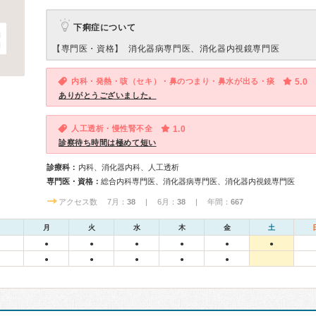
下痢症について
【専門医・資格】
消化器病専門医、消化器内視鏡専門医
内科・発熱・咳（セキ）・鼻のつまり・鼻水が出る・痰
5.0
ありがとうございました。
人工透析・慢性腎不全
1.0
診察待ち時間は極めて短い
診療科：
内科、消化器内科、人工透析
専門医・資格：
総合内科専門医、消化器病専門医、消化器内視鏡専門医
アクセス数 7月：
38
| 6月：
38
| 年間：
667
月
火
水
木
金
土
●
●
●
●
●
●
●
●
●
●
●