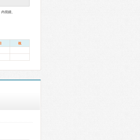
、内視鏡、
日
祝