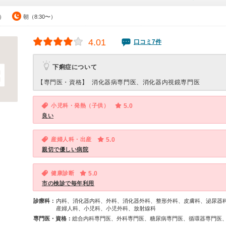
0）
朝（8:30〜）
4.01
口コミ7件
下痢症について
【専門医・資格】
消化器病専門医、消化器内視鏡専門医
小児科・発熱（子供）
5.0
良い
産婦人科・出産
5.0
親切で優しい病院
健康診断
5.0
市の検診で毎年利用
診療科：
内科、消化器内科、外科、消化器外科、整形外科、皮膚科、泌尿器
産婦人科、小児科、小児外科、放射線科
専門医・資格：