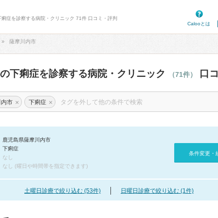
下痢症を診察する病院・クリニック 71件 口コミ・評判
Calooとは
薩摩川内市
市の下痢症を診察する病院・クリニック
口コ
（71件）
×
×
川内市
下痢症
鹿児島県薩摩川内市
下痢症
条件変更・
なし
なし (曜日や時間帯を指定できます)
土曜日診療で絞り込む (53件)
日曜日診療で絞り込む (1件)