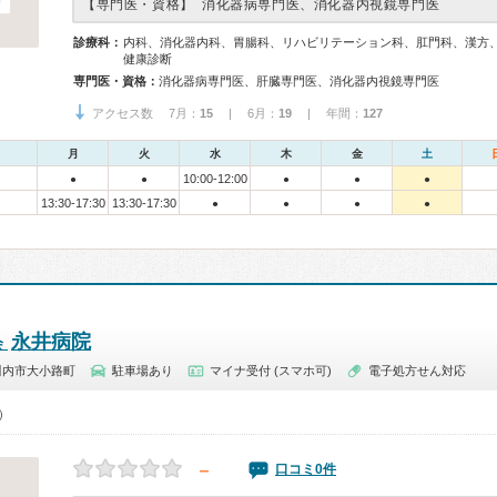
【専門医・資格】
消化器病専門医、消化器内視鏡専門医
診療科：
内科、消化器内科、胃腸科、リハビリテーション科、肛門科、漢方
健康診断
専門医・資格：
消化器病専門医、肝臓専門医、消化器内視鏡専門医
アクセス数 7月：
15
| 6月：
19
| 年間：
127
月
火
水
木
金
土
10:00-12:00
●
●
●
●
●
13:30-17:30
13:30-17:30
●
●
●
●
永井病院
会
川内市大小路町
駐車場あり
マイナ受付 (スマホ可)
電子処方せん対応
0）
－
口コミ0件