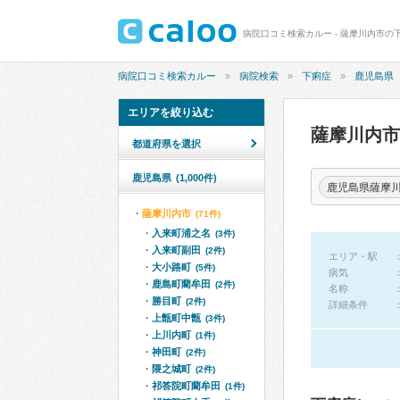
病院口コミ検索カルー - 薩摩川内市の
病院口コミ検索カルー
病院検索
下痢症
鹿児島県
エリアを絞り込む
薩摩川内
都道府県を選択
鹿児島県
(1,000件)
鹿児島県薩摩
薩摩川内市
(71件)
入来町浦之名
(3件)
入来町副田
(2件)
エリア・駅
大小路町
(5件)
病気
鹿島町藺牟田
(2件)
名称
勝目町
(2件)
詳細条件
上甑町中甑
(3件)
上川内町
(1件)
神田町
(2件)
隈之城町
(2件)
祁答院町藺牟田
(1件)