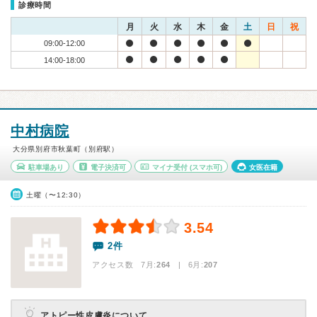
診療時間
月
火
水
木
金
土
日
祝
09:00-12:00
14:00-18:00
中村病院
大分県別府市秋葉町（別府駅）
駐車場あり
電子決済可
マイナ受付
(スマホ可)
女医在籍
土曜（〜12:30）
3.54
2件
アクセス数 7月:
264
| 6月:
207
アトピー性皮膚炎について