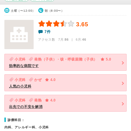
土曜（〜12:00）
朝（8:00〜）
3.65
7件
アクセス数 7月:
86
| 6月:
46
小児科
発熱（子供）・咳・呼吸困難（子供）
5.0
効率的な病院です
小児科
かぜ
4.0
人気の小児科
小児科
発熱
4.0
出先での不安を解消
診療科目：
内科、アレルギー科、小児科