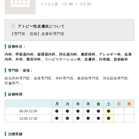
アクセス数 7月:
39
| 6月:
27
アトピー性皮膚炎について
【専門医・資格】
皮膚科専門医
診療科目：
内科、呼吸器内科、循環器内科、消化器内科、糖尿病科、アレルギー科、血液
内科、外科、整形外科、リハビリテーション科、皮膚科、内視鏡、放射線科
専門医・資格：
総合内科専門医、血液専門医、外科専門医、糖尿病専門医、消化器病専門医、
肝臓専門…
診療時間
月
火
水
木
金
土
日
祝
08:30-12:00
13:00-17:30
治療実績