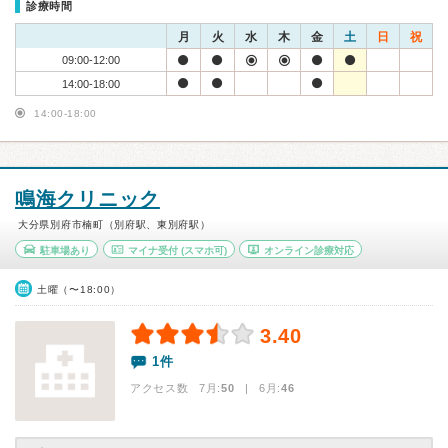
診療時間
月
火
水
木
金
土
日
祝
09:00-12:00
14:00-18:00
14:00-18:00
鳴海クリニック
大分県別府市楠町（別府駅、東別府駅）
駐車場あり
マイナ受付
(スマホ可)
オンライン診療対応
土曜（〜18:00）
3.40
1件
アクセス数 7月:
50
| 6月:
46