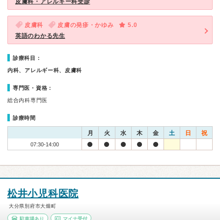
皮膚科・アレルギー科受診
皮膚科
皮膚の発疹・かゆみ
5.0
英語のわかる先生
診療科目：
内科、アレルギー科、皮膚科
専門医・資格：
総合内科専門医
診療時間
月
火
水
木
金
土
日
祝
07:30-14:00
松井小児科医院
大分県別府市大畑町
駐車場あり
マイナ受付