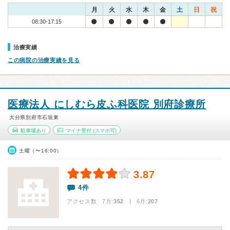
月
火
水
木
金
土
日
祝
08:30-17:15
治療実績
この病院の治療実績を見る
医療法人 にしむら皮ふ科医院 別府診療所
大分県別府市石垣東
駐車場あり
マイナ受付
(スマホ可)
土曜（〜16:00）
3.87
4件
アクセス数 7月:
352
| 6月:
207