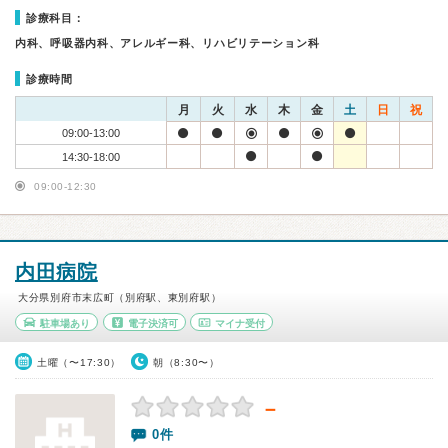
診療科目：
内科、呼吸器内科、アレルギー科、リハビリテーション科
診療時間
月
火
水
木
金
土
日
祝
09:00-13:00
14:30-18:00
09:00-12:30
内田病院
大分県別府市末広町（別府駅、東別府駅）
駐車場あり
電子決済可
マイナ受付
土曜（〜17:30）
朝（8:30〜）
－
0件