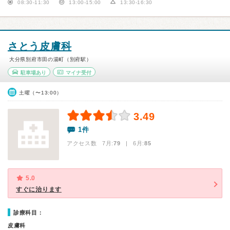
08:30-11:30
13:00-15:00
13:30-16:30
さとう皮膚科
大分県別府市田の湯町（別府駅）
駐車場あり
マイナ受付
土曜（〜13:00）
3.49
1件
アクセス数 7月:
79
| 6月:
85
5.0
すぐに治ります
診療科目：
皮膚科