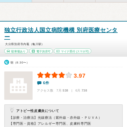
独立行政法人国立病院機構 別府医療センタ
ー
大分県別府市内竈（亀川駅）
駐車場あり
電子決済可
マイナ受付
(スマホ可)
朝（8:30〜）
3.97
6件
アクセス数 7月:
538
| 6月:
738
アトピー性皮膚炎について
【診療・治療法】
光線療法（紫外線・赤外線・ＰＵＶＡ）
【専門医・資格】
アレルギー専門医、皮膚科専門医