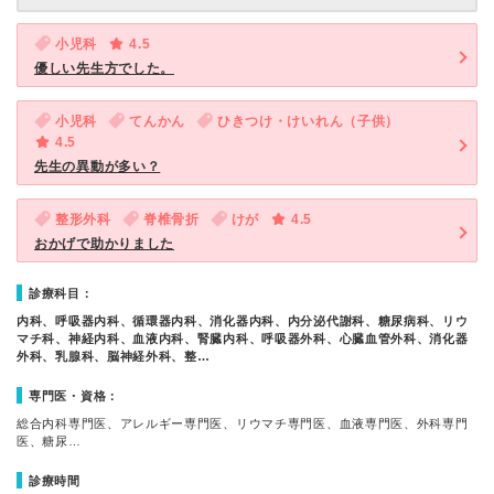
小児科
4.5
優しい先生方でした。
小児科
てんかん
ひきつけ・けいれん（子供）
4.5
先生の異動が多い？
整形外科
脊椎骨折
けが
4.5
おかげで助かりました
診療科目：
内科、呼吸器内科、循環器内科、消化器内科、内分泌代謝科、糖尿病科、リウ
マチ科、神経内科、血液内科、腎臓内科、呼吸器外科、心臓血管外科、消化器
外科、乳腺科、脳神経外科、整…
専門医・資格：
総合内科専門医、アレルギー専門医、リウマチ専門医、血液専門医、外科専門
医、糖尿…
診療時間