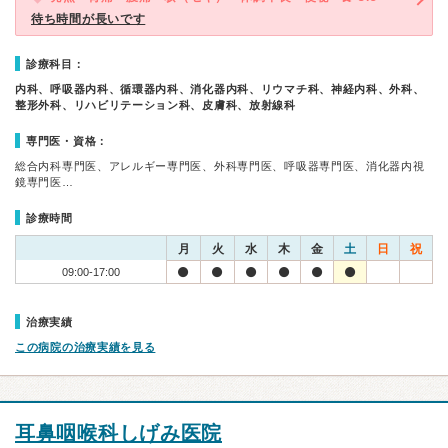
待ち時間が長いです
診療科目：
内科、呼吸器内科、循環器内科、消化器内科、リウマチ科、神経内科、外科、
整形外科、リハビリテーション科、皮膚科、放射線科
専門医・資格：
総合内科専門医、アレルギー専門医、外科専門医、呼吸器専門医、消化器内視
鏡専門医…
診療時間
月
火
水
木
金
土
日
祝
09:00-17:00
治療実績
この病院の治療実績を見る
耳鼻咽喉科しげみ医院