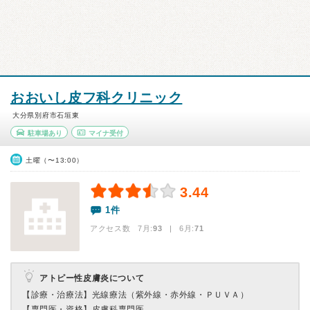
おおいし皮フ科クリニック
大分県別府市石垣東
駐車場あり
マイナ受付
土曜（〜13:00）
3.44
1件
アクセス数 7月:
93
| 6月:
71
アトピー性皮膚炎について
【診療・治療法】
光線療法（紫外線・赤外線・ＰＵＶＡ）
【専門医・資格】
皮膚科専門医