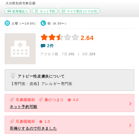
大分県別府市東荘園
駐車場あり
ネット予約
マイナ受付
(スマホ可)
土曜（〜14:00）
朝（8:30〜）
2.64
2件
アクセス数 7月:
201
| 6月:
229
アトピー性皮膚炎について
【専門医・資格】
アレルギー専門医
耳鼻咽喉科
鼻のつまり
4.0
ネット予約可能
耳鼻咽喉科
1.0
耳鳴りするので行きました