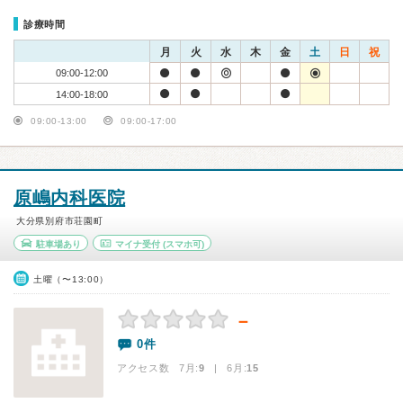
診療時間
月
火
水
木
金
土
日
祝
09:00-12:00
14:00-18:00
09:00-13:00
09:00-17:00
原嶋内科医院
大分県別府市荘園町
駐車場あり
マイナ受付
(スマホ可)
土曜（〜13:00）
－
0件
アクセス数 7月:
9
| 6月:
15