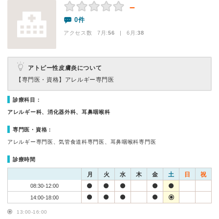
－
0件
アクセス数 7月:
56
| 6月:
38
アトピー性皮膚炎について
【専門医・資格】
アレルギー専門医
診療科目：
アレルギー科、消化器外科、耳鼻咽喉科
専門医・資格：
アレルギー専門医、気管食道科専門医、耳鼻咽喉科専門医
診療時間
月
火
水
木
金
土
日
祝
08:30-12:00
14:00-18:00
13:00-16:00