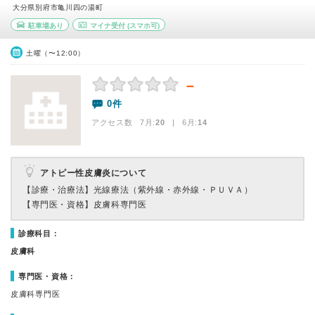
大分県別府市亀川四の湯町
駐車場あり
マイナ受付
(スマホ可)
土曜（〜12:00）
－
0件
アクセス数 7月:
20
| 6月:
14
アトピー性皮膚炎について
【診療・治療法】
光線療法（紫外線・赤外線・ＰＵＶＡ）
【専門医・資格】
皮膚科専門医
診療科目：
皮膚科
専門医・資格：
皮膚科専門医