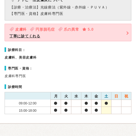
アトピー性皮膚炎について
【診療・治療法】
光線療法（紫外線・赤外線・ＰＵＶＡ）
【専門医・資格】
皮膚科専門医
皮膚科
円形脱毛症
爪の異常
5.0
丁寧に診てくれる
診療科目：
皮膚科、美容皮膚科
専門医・資格：
皮膚科専門医
診療時間
月
火
水
木
金
土
日
祝
09:00-12:00
15:00-18:00