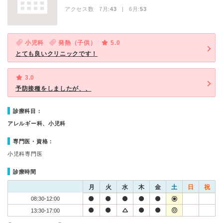
アクセス数 7月:
43
| 6月:
53
小児科
発熱（子供）
5.0
とても良いクリニックです！
3.0
予防接種をしましたが、、
診療科目：
アレルギー科、小児科
専門医・資格：
小児科専門医
診療時間
月
火
水
木
金
土
日
祝
08:30-12:00
13:30-17:00