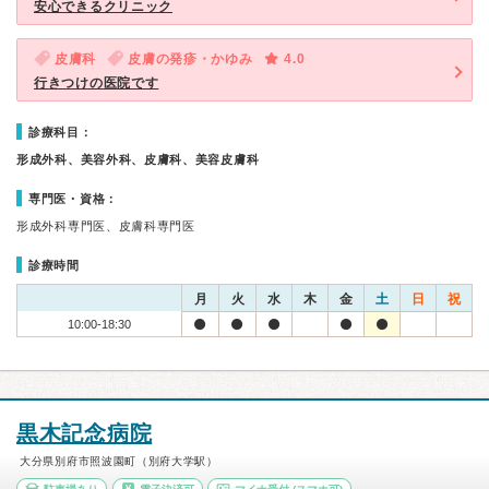
安心できるクリニック
皮膚科
皮膚の発疹・かゆみ
4.0
行きつけの医院です
診療科目：
形成外科、美容外科、皮膚科、美容皮膚科
専門医・資格：
形成外科専門医、皮膚科専門医
診療時間
月
火
水
木
金
土
日
祝
10:00-18:30
黒木記念病院
大分県別府市照波園町（別府大学駅）