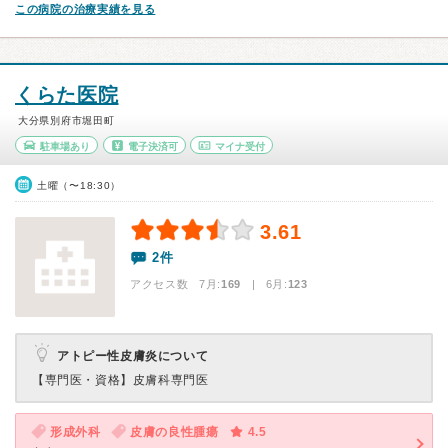
この病院の治療実績を見る
くらた医院
大分県別府市堀田町
駐車場あり
電子決済可
マイナ受付
土曜（〜18:30）
3.61
2件
アクセス数 7月:
169
| 6月:
123
アトピー性皮膚炎について
【専門医・資格】
皮膚科専門医
形成外科
皮膚の良性腫瘍
4.5