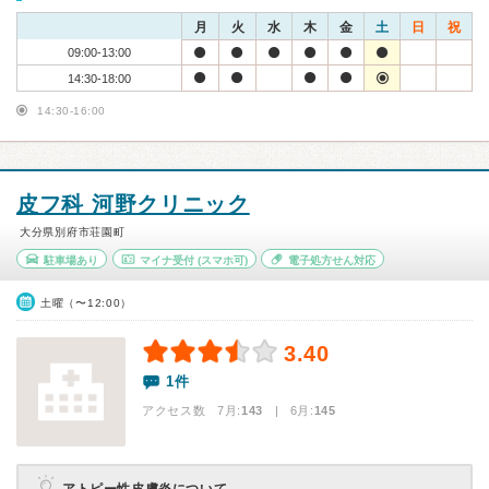
月
火
水
木
金
土
日
祝
09:00-13:00
14:30-18:00
14:30-16:00
皮フ科 河野クリニック
大分県別府市荘園町
駐車場あり
マイナ受付
(スマホ可)
電子処方せん対応
土曜（〜12:00）
3.40
1件
アクセス数 7月:
143
| 6月:
145