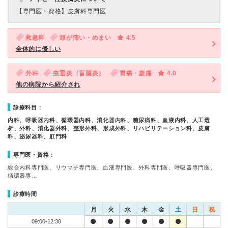
【専門医・資格】
皮膚科専門医
救急科
頭が痛い・めまい
4.5
全体的に優しい
外科
虫垂炎（盲腸炎）
胃痛・腹痛
4.0
他の病院から紹介され
診療科目：
内科、呼吸器内科、循環器内科、消化器内科、糖尿病科、血液内科、人工透
析、外科、消化器外科、整形外科、形成外科、リハビリテーション科、皮膚
科、泌尿器科、肛門科
専門医・資格：
総合内科専門医、リウマチ専門医、血液専門医、外科専門医、呼吸器専門医、
循環器専…
診療時間
月
火
水
木
金
土
日
祝
09:00-12:30