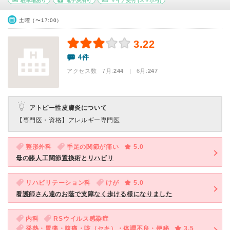
駐車場あり
電子決済可
マイナ受付
(スマホ可)
土曜（〜17:00）
3.22
4件
アクセス数 7月:
244
| 6月:
247
アトピー性皮膚炎について
【専門医・資格】
アレルギー専門医
整形外科
手足の関節が痛い
5.0
母の膝人工関節置換術とリハビリ
リハビリテーション科
けが
5.0
看護師さん達のお蔭で支障なく歩ける様になりました
内科
RSウイルス感染症
発熱・胃痛・腹痛・咳（セキ）・体調不良・便秘
3.5