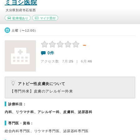
ミヨシ医院
大分県別府市石垣西
駐車場あり
マイナ受付
土曜（〜12:00）
－
0件
アクセス数 7月:
25
| 6月:
46
アトピー性皮膚炎について
【専門外来】
皮膚のアレルギー外来
診療科目：
内科、リウマチ科、アレルギー科、皮膚科、泌尿器科
専門医・資格：
総合内科専門医、リウマチ専門医、泌尿器科専門医