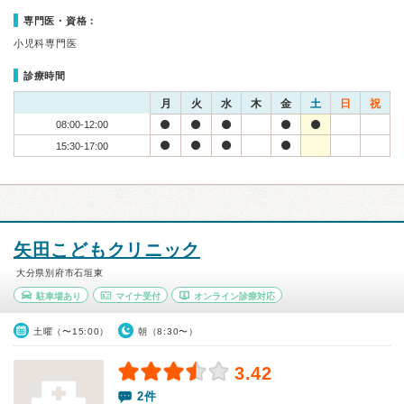
専門医・資格：
小児科専門医
診療時間
月
火
水
木
金
土
日
祝
08:00-12:00
15:30-17:00
矢田こどもクリニック
大分県別府市石垣東
駐車場あり
マイナ受付
オンライン診療対応
土曜（〜15:00）
朝（8:30〜）
3.42
2件