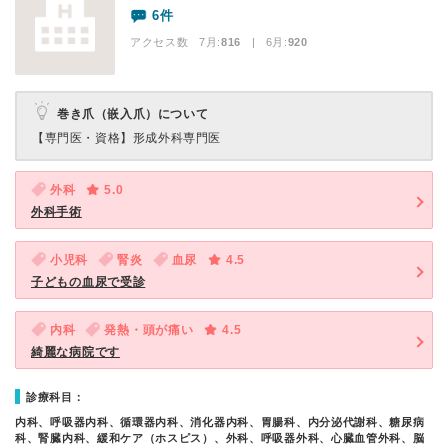
6件
アクセス数 7月:
816
| 6月:
920
巻き爪（嵌入爪）について
【専門医・資格】
形成外科専門医
外科
5.0
外科手術
小児科
腎炎
血尿
4.5
子どもの血尿で受診
内科
発熱・頭が痛い
4.5
綺麗な病院です
診療科目：
内科、呼吸器内科、循環器内科、消化器内科、胃腸科、内分泌代謝科、糖尿病
科、腎臓内科、緩和ケア（ホスピス）、外科、呼吸器外科、心臓血管外科、脳