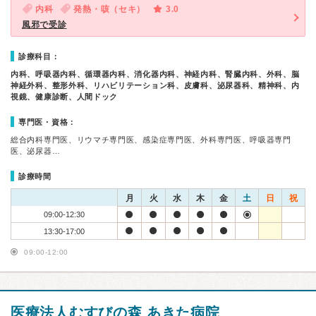
内科
発熱・咳（セキ）
3.0
風邪で受診
診療科目：
内科、呼吸器内科、循環器内科、消化器内科、神経内科、腎臓内科、外科、脳
神経外科、整形外科、リハビリテーション科、皮膚科、泌尿器科、精神科、内
視鏡、健康診断、人間ドック
専門医・資格：
総合内科専門医、リウマチ専門医、感染症専門医、外科専門医、呼吸器専門
医、泌尿器…
診療時間
月
火
水
木
金
土
日
祝
09:00-12:30
13:30-17:00
09:00-12:00
医療法人むすびの森 あきた病院