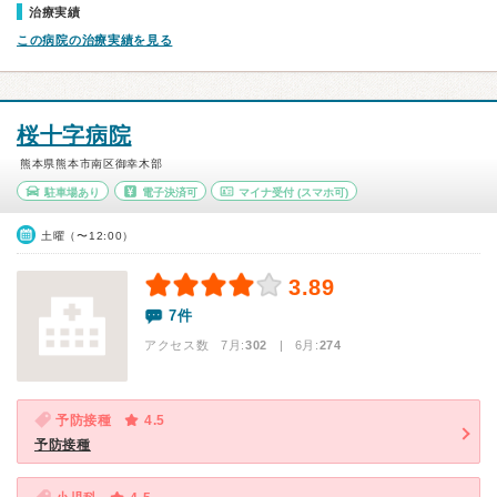
治療実績
この病院の治療実績を見る
桜十字病院
熊本県熊本市南区御幸木部
駐車場あり
電子決済可
マイナ受付
(スマホ可)
土曜（〜12:00）
3.89
7件
アクセス数 7月:
302
| 6月:
274
予防接種
4.5
予防接種