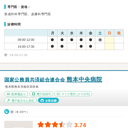
専門医・資格：
形成外科専門医、皮膚科専門医
診療時間
月
火
水
木
金
土
日
祝
09:00-12:00
14:00-17:30
09:00-12:30
熊本中央病院
国家公務員共済組合連合会
熊本県熊本市南区田井島
駐車場あり
電子決済可
マイナ受付
(スマホ可)
電子処方せん対応
女医在籍
朝（8:30〜）
3.74