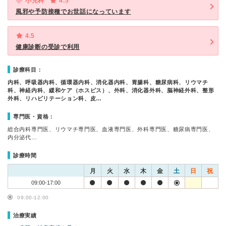
小児科
4.5
風邪や予防接種でお世話になっています
4.5
健康診断の受診で利用
診療科目：
内科、呼吸器内科、循環器内科、消化器内科、胃腸科、糖尿病科、リウマチ
科、神経内科、緩和ケア（ホスピス）、外科、消化器外科、脳神経外科、整形
外科、リハビリテーション科、皮…
専門医・資格：
総合内科専門医、リウマチ専門医、血液専門医、外科専門医、糖尿病専門医、
内分泌代…
診療時間
月
火
水
木
金
土
日
祝
09:00-17:00
09:00-12:00
治療実績