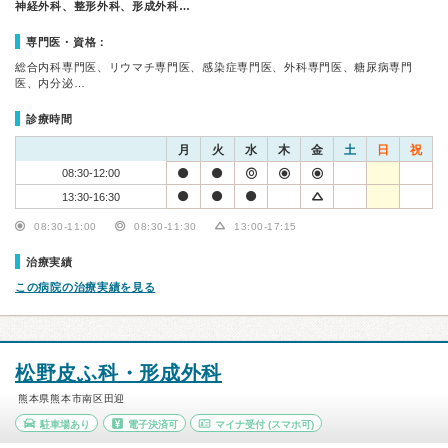
神経外科、整形外科、形成外科…
専門医・資格：
総合内科専門医、リウマチ専門医、感染症専門医、外科専門医、糖尿病専門
医、内分泌…
診療時間
月
火
水
木
金
土
日
祝
08:30-12:00
13:30-16:30
08:30-11:00
08:30-11:30
13:00-17:15
治療実績
この病院の治療実績を見る
松野皮ふ科・形成外科
熊本県熊本市南区田迎
駐車場あり
電子決済可
マイナ受付
(スマホ可)