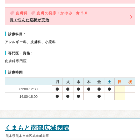
皮膚科
皮膚の発疹・かゆみ
5.0
長く悩んだ症状が完治
診療科目：
アレルギー科、皮膚科、小児科
専門医・資格：
皮膚科専門医
診療時間
月
火
水
木
金
土
日
祝
09:00-12:30
14:00-18:00
くまもと南部広域病院
熊本県熊本市南区城南町舞原