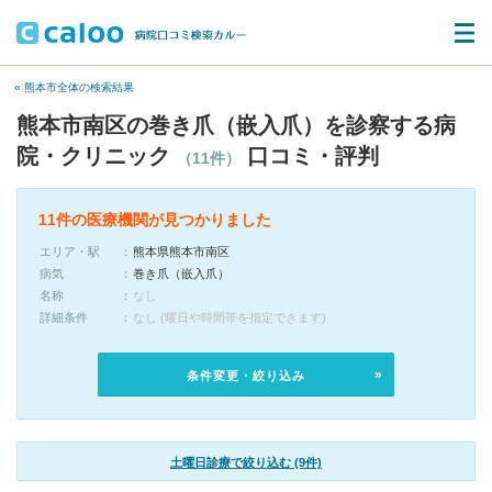
« 熊本市全体の検索結果
熊本市南区の巻き爪（嵌入爪）を診察する病
院・クリニック
口コミ・評判
（11件）
11件の医療機関が見つかりました
エリア・駅
熊本県熊本市南区
病気
巻き爪（嵌入爪）
名称
なし
詳細条件
なし (曜日や時間帯を指定できます)
条件変更・絞り込み
土曜日診療で絞り込む (9件)