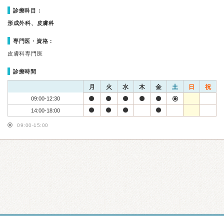
診療科目：
形成外科、皮膚科
専門医・資格：
皮膚科専門医
診療時間
月
火
水
木
金
土
日
祝
09:00-12:30
14:00-18:00
09:00-15:00