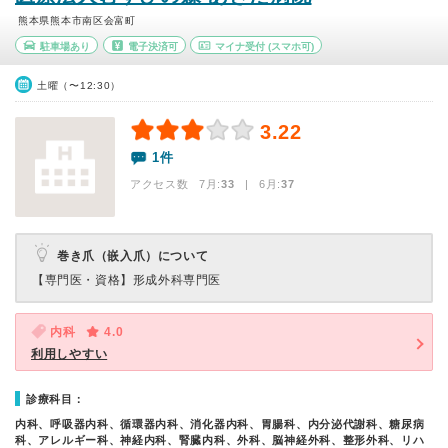
熊本県熊本市南区会富町
駐車場あり
電子決済可
マイナ受付
(スマホ可)
土曜（〜12:30）
3.22
1件
アクセス数 7月:
33
| 6月:
37
巻き爪（嵌入爪）について
【専門医・資格】
形成外科専門医
内科
4.0
利用しやすい
診療科目：
内科、呼吸器内科、循環器内科、消化器内科、胃腸科、内分泌代謝科、糖尿病
科、アレルギー科、神経内科、腎臓内科、外科、脳神経外科、整形外科、リハ