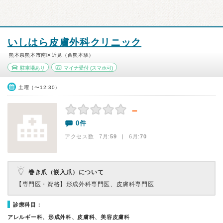
いしはら皮膚外科クリニック
熊本県熊本市南区近見（西熊本駅）
駐車場あり
マイナ受付
(スマホ可)
土曜（〜12:30）
－
0件
アクセス数 7月:
59
| 6月:
70
巻き爪（嵌入爪）について
【専門医・資格】
形成外科専門医、皮膚科専門医
診療科目：
アレルギー科、形成外科、皮膚科、美容皮膚科