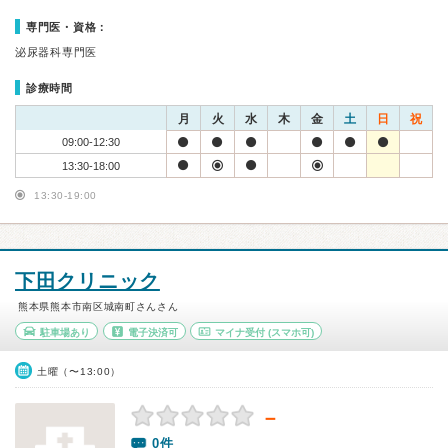
専門医・資格：
泌尿器科専門医
診療時間
月
火
水
木
金
土
日
祝
09:00-12:30
13:30-18:00
13:30-19:00
下田クリニック
熊本県熊本市南区城南町さんさん
駐車場あり
電子決済可
マイナ受付
(スマホ可)
土曜（〜13:00）
－
0件