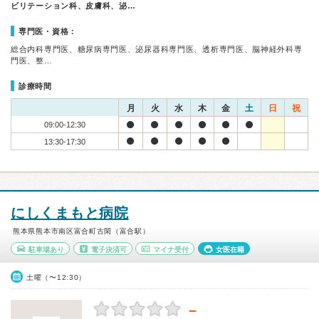
ビリテーション科、皮膚科、泌…
専門医・資格：
総合内科専門医、糖尿病専門医、泌尿器科専門医、透析専門医、脳神経外科専
門医、整…
診療時間
月
火
水
木
金
土
日
祝
09:00-12:30
13:30-17:30
にしくまもと病院
熊本県熊本市南区富合町古閑（富合駅）
駐車場あり
電子決済可
マイナ受付
女医在籍
土曜（〜12:30）
－