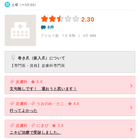
土曜（〜15:00）
2.30
8件
アクセス数 7月:
476
| 6月:
545
巻き爪（嵌入爪）について
【専門医・資格】
皮膚科専門医
皮膚科
5.0
文句無しです！ 通おうと思います！
皮膚科
うおのめ・たこ
4.0
行ってよかった
皮膚科
にきび
3.5
ニキビ治療で受診しました。