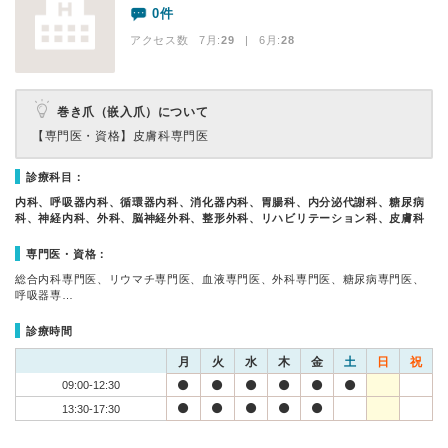
0件
アクセス数 7月:
29
| 6月:
28
巻き爪（嵌入爪）について
【専門医・資格】
皮膚科専門医
診療科目：
内科、呼吸器内科、循環器内科、消化器内科、胃腸科、内分泌代謝科、糖尿病
科、神経内科、外科、脳神経外科、整形外科、リハビリテーション科、皮膚科
専門医・資格：
総合内科専門医、リウマチ専門医、血液専門医、外科専門医、糖尿病専門医、
呼吸器専…
診療時間
月
火
水
木
金
土
日
祝
09:00-12:30
13:30-17:30