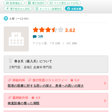
駐車場あり
電子決済可
マイナ受付
(スマホ可)
電子処方せん対応
オンライン診療対応
女医在籍
土曜（〜12:00）
3.62
3件
アクセス数 7月:
132
| 6月:
166
巻き爪（嵌入爪）について
【専門医・資格】
皮膚科専門医
神経内科
進行性筋ジストロフィー
5.0
院長の医療に対する思いの深さ、患者への思いの深さ
脳神経外科
4.0
検査設備の整った病院