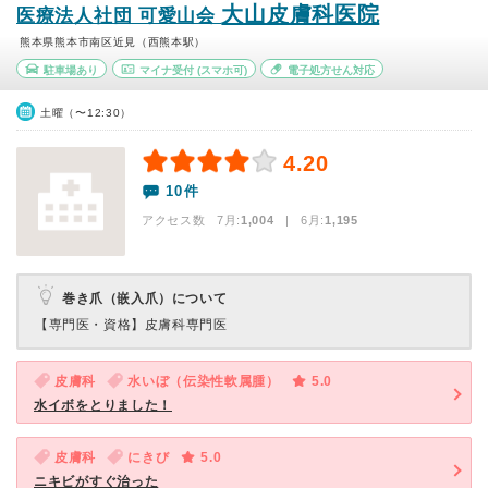
大山皮膚科医院
医療法人社団 可愛山会
熊本県熊本市南区近見（西熊本駅）
駐車場あり
マイナ受付
(スマホ可)
電子処方せん対応
土曜（〜12:30）
4.20
10件
アクセス数 7月:
1,004
| 6月:
1,195
巻き爪（嵌入爪）について
【専門医・資格】
皮膚科専門医
皮膚科
水いぼ（伝染性軟属腫）
5.0
水イボをとりました！
皮膚科
にきび
5.0
ニキビがすぐ治った