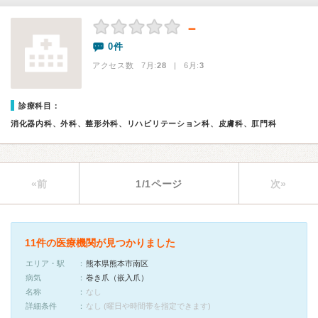
－
0件
アクセス数 7月:
28
| 6月:
3
診療科目：
消化器内科、外科、整形外科、リハビリテーション科、皮膚科、肛門科
«前
1/1ページ
次»
11件の医療機関が見つかりました
エリア・駅
熊本県熊本市南区
病気
巻き爪（嵌入爪）
名称
なし
詳細条件
なし (曜日や時間帯を指定できます)