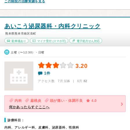
この病院の治療実績を見る
あいこう泌尿器科・内科クリニック
熊本県熊本市南区良町
駐車場あり
マイナ受付
(スマホ可)
電子処方せん対応
土曜（〜12:30）・日曜
3.20
1件
アクセス数 7月:
116
| 6月:
82
内科
扁桃炎
頭が痛い・体調不良
4.0
何かあったらすぐここへ
診療科目：
内科、アレルギー科、皮膚科、泌尿器科、性病科