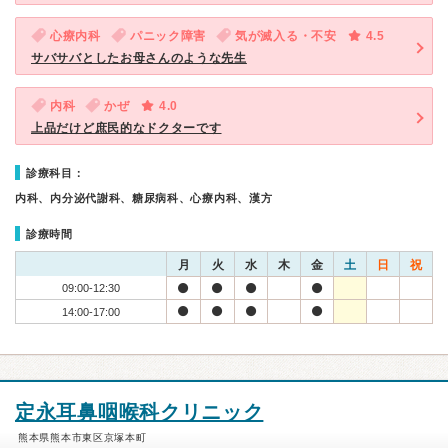
心療内科
パニック障害
気が滅入る・不安
4.5
サバサバとしたお母さんのような先生
内科
かぜ
4.0
上品だけど庶民的なドクターです
診療科目：
内科、内分泌代謝科、糖尿病科、心療内科、漢方
診療時間
月
火
水
木
金
土
日
祝
09:00-12:30
14:00-17:00
定永耳鼻咽喉科クリニック
熊本県熊本市東区京塚本町