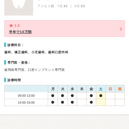
アクセス数 7月:
42
| 6月:
53
1.0
半年で10万弱
診療科目：
歯科、矯正歯科、小児歯科、歯科口腔外科
専門医・資格：
歯周病専門医、口腔インプラント専門医
診療時間
月
火
水
木
金
土
日
祝
09:00-13:00
14:00-19:00