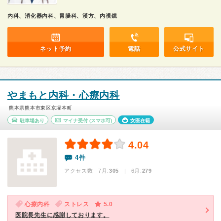
内科、消化器内科、胃腸科、漢方、内視鏡
ネット予約
電話
公式サイト
やまもと内科・心療内科
熊本県熊本市東区京塚本町
駐車場あり
マイナ受付
(スマホ可)
女医在籍
4.04
4件
アクセス数 7月:
305
| 6月:
279
心療内科
ストレス
5.0
医院長先生に感謝しております。