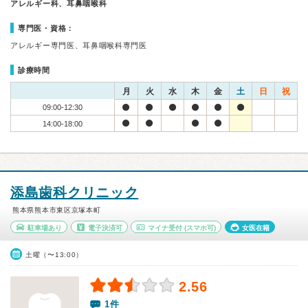
アレルギー科、耳鼻咽喉科
専門医・資格：
アレルギー専門医、耳鼻咽喉科専門医
診療時間
月
火
水
木
金
土
日
祝
09:00-12:30
14:00-18:00
添島歯科クリニック
熊本県熊本市東区京塚本町
駐車場あり
電子決済可
マイナ受付
(スマホ可)
女医在籍
土曜（〜13:00）
2.56
1件