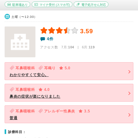
駐車場あり
マイナ受付
(スマホ可)
電子処方せん対応
土曜（〜12:30）
3.59
4件
アクセス数 7月:
104
| 6月:
119
耳鼻咽喉科
耳鳴り
5.0
わかりやすくて安心。
耳鼻咽喉科
4.0
鼻炎の症状が楽になりました
耳鼻咽喉科
アレルギー性鼻炎
3.5
普通
診療科目：