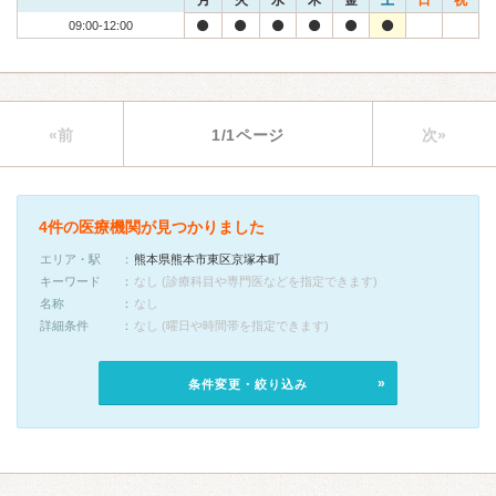
月
火
水
木
金
土
日
祝
09:00-12:00
«前
1/1ページ
次»
4件の医療機関が見つかりました
エリア・駅
熊本県熊本市東区京塚本町
キーワード
なし (診療科目や専門医などを指定できます)
名称
なし
詳細条件
なし (曜日や時間帯を指定できます)
条件変更・絞り込み