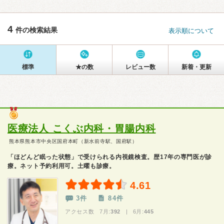
4
件の検索結果
表示順について
標準
★の数
レビュー数
新着・更新
医療法人 こくぶ内科・胃腸内科
熊本県熊本市中央区国府本町（新水前寺駅、国府駅）
「ほどんど眠った状態」で受けられる内視鏡検査。歴17年の専門医が診
療。ネット予約利用可。土曜も診療。
4.61
3件
84件
アクセス数 7月:
392
| 6月:
445