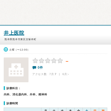
井上医院
熊本県熊本市東区京塚本町
土曜（〜12:00）
－
0件
アクセス数 7月:
7
| 6月:
-
診療科目：
内科、消化器内科、外科、精神科
診療時間