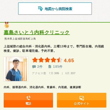
地図から病院検索
嘉島さいとう内科クリニック
熊本県上益城郡嘉島町上島
上益城郡の総合内科・消化器内科。土曜13時まで。専門医在籍。内視鏡
検査。健診。駐車場完備。予約不要。
4.65
2件
185件
アクセス数 7月:
305
| 6月:
337
内科、循環器内科、消化器内科、胃腸科、内視鏡、健康診断
電話
公式サイト