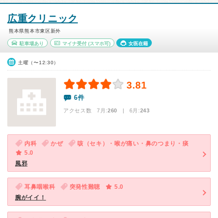
広重クリニック
熊本県熊本市東区新外
駐車場あり
マイナ受付
(スマホ可)
女医在籍
土曜（〜12:30）
3.81
6件
アクセス数 7月:
260
| 6月:
243
内科
かぜ
咳（セキ）・喉が痛い・鼻のつまり・痰
5.0
風邪
耳鼻咽喉科
突発性難聴
5.0
腕がイイ！