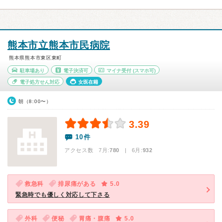
熊本市立熊本市民病院
熊本県熊本市東区東町
駐車場あり
電子決済可
マイナ受付
(スマホ可)
電子処方せん対応
女医在籍
朝（8:00〜）
3.39
10件
アクセス数 7月:
780
| 6月:
932
救急科
排尿痛がある
5.0
緊急時でも優しく対応して下さる
外科
便秘
胃痛・腹痛
5.0