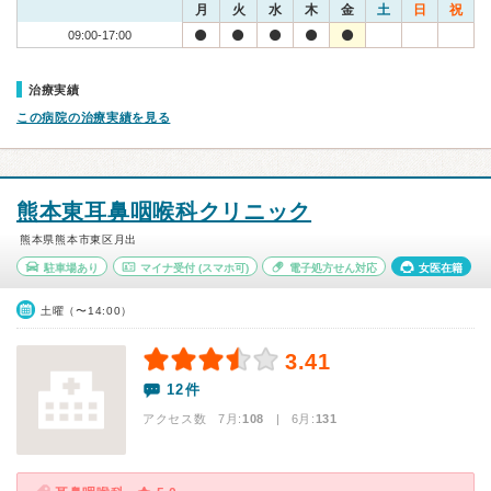
月
火
水
木
金
土
日
祝
09:00-17:00
治療実績
この病院の治療実績を見る
熊本東耳鼻咽喉科クリニック
熊本県熊本市東区月出
駐車場あり
マイナ受付
(スマホ可)
電子処方せん対応
女医在籍
土曜（〜14:00）
3.41
12件
アクセス数 7月:
108
| 6月:
131