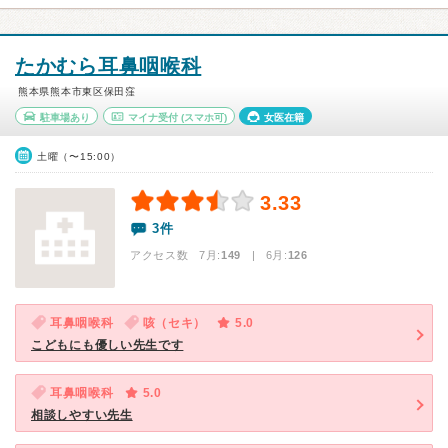
たかむら耳鼻咽喉科
熊本県熊本市東区保田窪
駐車場あり
マイナ受付
(スマホ可)
女医在籍
土曜（〜15:00）
3.33
3件
アクセス数 7月:
149
| 6月:
126
耳鼻咽喉科
咳（セキ）
5.0
こどもにも優しい先生です
耳鼻咽喉科
5.0
相談しやすい先生