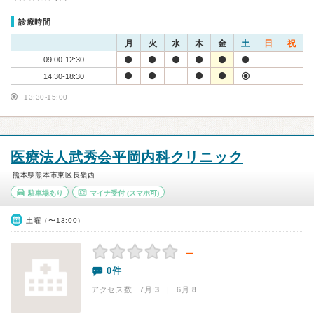
診療時間
月
火
水
木
金
土
日
祝
09:00-12:30
14:30-18:30
13:30-15:00
医療法人武秀会平岡内科クリニック
熊本県熊本市東区長嶺西
駐車場あり
マイナ受付
(スマホ可)
土曜（〜13:00）
－
0件
アクセス数 7月:
3
| 6月:
8