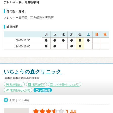
アレルギー科、耳鼻咽喉科
専門医・資格：
アレルギー専門医、耳鼻咽喉科専門医
診療時間
月
火
水
木
金
土
日
祝
09:00-12:30
14:00-18:00
いちょうの森クリニック
熊本県熊本市東区画図町重富
駐車場あり
電子決済可
マイナ受付
(スマホ可)
電子処方せん対応
女医在籍
土曜（〜14:00）
3.44