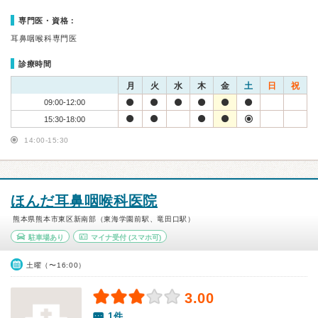
専門医・資格：
耳鼻咽喉科専門医
診療時間
月
火
水
木
金
土
日
祝
09:00-12:00
15:30-18:00
14:00-15:30
ほんだ耳鼻咽喉科医院
熊本県熊本市東区新南部（東海学園前駅、竜田口駅）
駐車場あり
マイナ受付
(スマホ可)
土曜（〜16:00）
3.00
1件