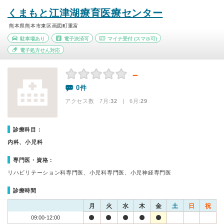
くまもと江津湖療育医療センター
熊本県熊本市東区画図町重富
駐車場あり
電子決済可
マイナ受付
(スマホ可)
電子処方せん対応
－
0件
アクセス数 7月:
32
| 6月:
29
診療科目：
内科、小児科
専門医・資格：
リハビリテーション科専門医、小児科専門医、小児神経専門医
診療時間
月
火
水
木
金
土
日
祝
09:00-12:00