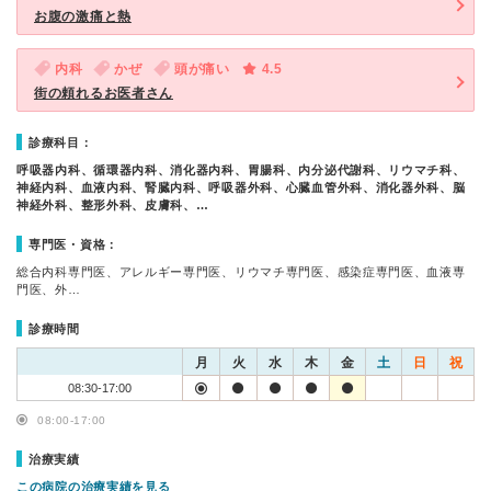
お腹の激痛と熱
内科
かぜ
頭が痛い
4.5
街の頼れるお医者さん
診療科目：
呼吸器内科、循環器内科、消化器内科、胃腸科、内分泌代謝科、リウマチ科、
神経内科、血液内科、腎臓内科、呼吸器外科、心臓血管外科、消化器外科、脳
神経外科、整形外科、皮膚科、…
専門医・資格：
総合内科専門医、アレルギー専門医、リウマチ専門医、感染症専門医、血液専
門医、外…
診療時間
月
火
水
木
金
土
日
祝
08:30-17:00
08:00-17:00
治療実績
この病院の治療実績を見る