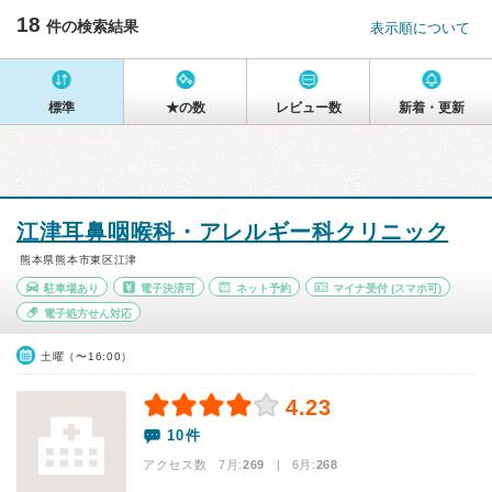
18
件の検索結果
表示順について
標準
★の数
レビュー数
新着・更新
江津耳鼻咽喉科・アレルギー科クリニック
熊本県熊本市東区江津
駐車場あり
電子決済可
ネット予約
マイナ受付
(スマホ可)
電子処方せん対応
土曜（〜16:00）
4.23
10件
アクセス数 7月:
269
| 6月:
268