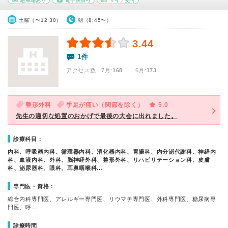
駐車場あり
電子決済可
マイナ受付
土曜（〜12:30）
朝（8:45〜）
3.44
1件
アクセス数 7月:
168
| 6月:
173
整形外科
手足が痛い（関節を除く）
5.0
先生の適切な処置のおかげで最後の大会に出れました。
診療科目：
内科、呼吸器内科、循環器内科、消化器内科、胃腸科、内分泌代謝科、神経内
科、血液内科、外科、脳神経外科、整形外科、リハビリテーション科、皮膚
科、泌尿器科、眼科、耳鼻咽喉科…
専門医・資格：
総合内科専門医、アレルギー専門医、リウマチ専門医、外科専門医、糖尿病専
門医、呼…
診療時間