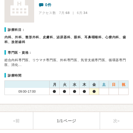
0件
アクセス数 7月:
68
| 6月:
34
診療科目：
内科、外科、整形外科、皮膚科、泌尿器科、眼科、耳鼻咽喉科、心療内科、歯
科、放射線科
専門医・資格：
総合内科専門医、リウマチ専門医、外科専門医、気管支鏡専門医、循環器専門
医、消化…
診療時間
月
火
水
木
金
土
日
祝
09:00-17:00
«前
1/1ページ
次»