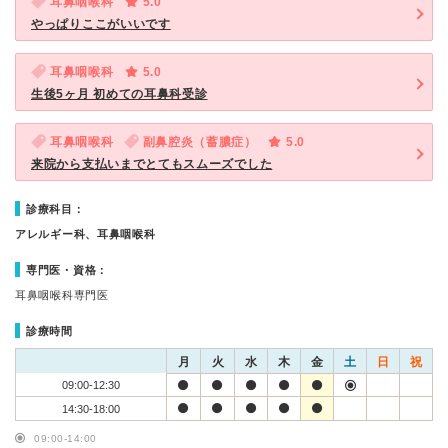
耳鼻咽喉科
5.0
やっぱりここがいいです
耳鼻咽喉科
5.0
生後5ヶ月 初めての耳鼻科受診
耳鼻咽喉科
副鼻腔炎（蓄膿症）
5.0
来院から支払いまでとてもスムーズでした
診療科目：
アレルギー科、耳鼻咽喉科
専門医・資格：
耳鼻咽喉科専門医
診療時間
月
火
水
木
金
土
日
祝
09:00-12:30
14:30-18:00
09:00-14:00