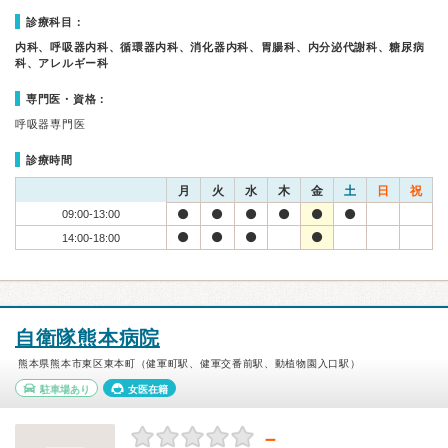
診療科目：
内科、呼吸器内科、循環器内科、消化器内科、胃腸科、内分泌代謝科、糖尿病
科、アレルギー科
専門医・資格：
呼吸器専門医
診療時間
月
火
水
木
金
土
日
祝
09:00-13:00
14:00-18:00
自衛隊熊本病院
熊本県熊本市東区東本町（健軍町駅、健軍交番前駅、動植物園入口駅）
駐車場あり
女医在籍
－