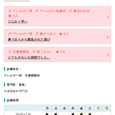
アレルギー科
アレルギー性鼻炎
鼻水が出る
5.0
とにかく早い
アレルギー科
鼻のつまり
5.0
鼻づまりから開放された喜び
耳鼻咽喉科
咳（セキ）
5.0
とてもきれいな病院でした。
診療科目：
アレルギー科、耳鼻咽喉科
専門医・資格：
耳鼻咽喉科専門医
診療時間
月
火
水
木
金
土
日
祝
09:00-12:30