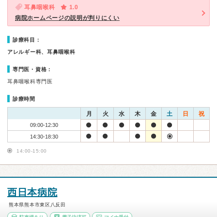
耳鼻咽喉科
1.0
病院ホームページの説明が判りにくい
診療科目：
アレルギー科、耳鼻咽喉科
専門医・資格：
耳鼻咽喉科専門医
診療時間
月
火
水
木
金
土
日
祝
09:00-12:30
14:30-18:30
14:00-15:00
西日本病院
熊本県熊本市東区八反田