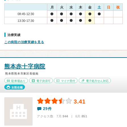
月
火
水
木
金
土
日
祝
08:45-12:30
13:30-17:30
治療実績
この病院の治療実績を見る
熊本赤十字病院
熊本県熊本市東区長嶺南
駐車場あり
電子決済可
マイナ受付
電子処方せん対応
女医在籍
3.41
29件
アクセス数 7月:
944
| 6月:
851