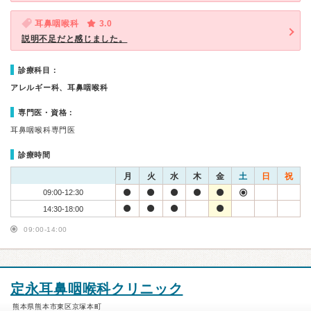
耳鼻咽喉科
3.0
説明不足だと感じました。
診療科目：
アレルギー科、耳鼻咽喉科
専門医・資格：
耳鼻咽喉科専門医
診療時間
月
火
水
木
金
土
日
祝
09:00-12:30
14:30-18:00
09:00-14:00
定永耳鼻咽喉科クリニック
熊本県熊本市東区京塚本町