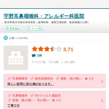
宇野耳鼻咽喉科・アレルギー科医院
熊本県熊本市東区秋津新町（健軍町駅、健軍交番前駅、動植物園入口駅）
駐車場あり
マイナ受付
土曜（〜14:00）
3.71
3件
アクセス数 7月:
102
| 6月:
101
耳鼻咽喉科
急性副鼻腔炎
発熱・頭が痛い
5.0
詳しい説明に安心感があります。
耳鼻咽喉科
RSウイルス感染症
発熱・喉が痛い・耳が痛い
4.5
丁寧です