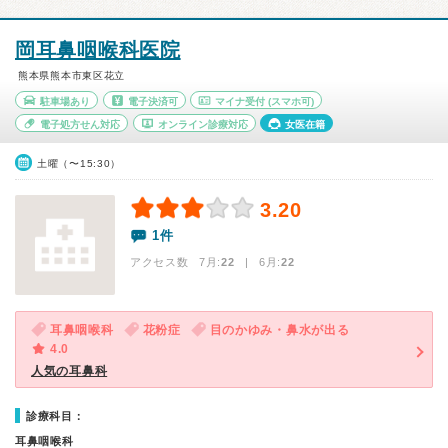
岡耳鼻咽喉科医院
熊本県熊本市東区花立
駐車場あり
電子決済可
マイナ受付
(スマホ可)
電子処方せん対応
オンライン診療対応
女医在籍
土曜（〜15:30）
3.20
1件
アクセス数 7月:
22
| 6月:
22
耳鼻咽喉科
花粉症
目のかゆみ・鼻水が出る
4.0
人気の耳鼻科
診療科目：
耳鼻咽喉科