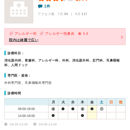
1件
アクセス数 7月:
99
| 6月:
117
アレルギー科
アレルギー性鼻炎
5.0
院内は綺麗で広い
診療科目：
消化器内科、胃腸科、アレルギー科、外科、消化器外科、肛門科、耳鼻咽喉
科、人間ドック
専門医・資格：
外科専門医、耳鼻咽喉科専門医
診療時間
月
火
水
木
金
土
日
祝
09:00-18:00
14:00-18:00
09:00-13:00
09:00-14:00