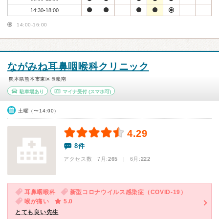
14:30-18:00
14:00-16:00
ながみね耳鼻咽喉科クリニック
熊本県熊本市東区長嶺南
駐車場あり
マイナ受付
(スマホ可)
土曜（〜14:00）
4.29
8件
アクセス数 7月:
265
| 6月:
222
耳鼻咽喉科
新型コロナウイルス感染症（COVID-19）
喉が痛い
5.0
とても良い先生