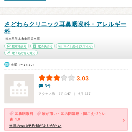
さどわらクリニック耳鼻咽喉科・アレルギー
科
熊本県熊本市東区佐土原
駐車場あり
電子決済可
マイナ受付
(スマホ可)
電子処方せん対応
土曜（〜14:30）
3.03
3件
アクセス数 7月:
147
| 6月:
177
耳鼻咽喉科
喉が痛い・耳の閉塞感・聞こえづらい
4.0
当日のweb予約制がありがたい