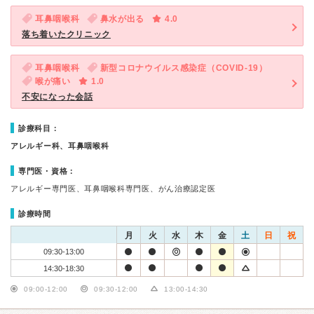
耳鼻咽喉科
鼻水が出る
4.0
落ち着いたクリニック
耳鼻咽喉科
新型コロナウイルス感染症（COVID-19）
喉が痛い
1.0
不安になった会話
診療科目：
アレルギー科、耳鼻咽喉科
専門医・資格：
アレルギー専門医、耳鼻咽喉科専門医、がん治療認定医
診療時間
月
火
水
木
金
土
日
祝
09:30-13:00
14:30-18:30
09:00-12:00
09:30-12:00
13:00-14:30