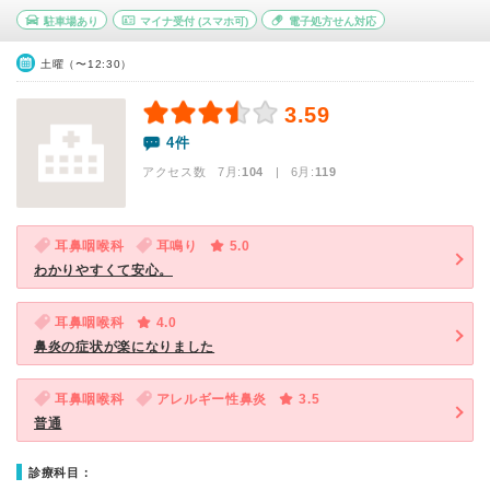
駐車場あり
マイナ受付
(スマホ可)
電子処方せん対応
土曜（〜12:30）
3.59
4件
アクセス数 7月:
104
| 6月:
119
耳鼻咽喉科
耳鳴り
5.0
わかりやすくて安心。
耳鼻咽喉科
4.0
鼻炎の症状が楽になりました
耳鼻咽喉科
アレルギー性鼻炎
3.5
普通
診療科目：