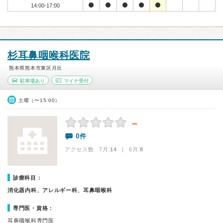
14:00-17:00
杉耳鼻咽喉科医院
熊本県熊本市東区月出
駐車場あり
マイナ受付
土曜（〜15:00）
－
0件
アクセス数 7月:
14
| 6月:
8
診療科目：
消化器内科、アレルギー科、耳鼻咽喉科
専門医・資格：
耳鼻咽喉科専門医