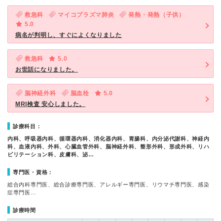
救急科
マイコプラズマ肺炎
発熱・発熱（子供）
5.0
病名が判明し、すぐによくなりました
救急科
5.0
お世話になりました。
脳神経外科
脳血栓
5.0
MRI検査 安心しました。
診療科目：
内科、呼吸器内科、循環器内科、消化器内科、胃腸科、内分泌代謝科、神経内
科、血液内科、外科、心臓血管外科、脳神経外科、整形外科、形成外科、リハ
ビリテーション科、皮膚科、泌…
専門医・資格：
総合内科専門医、総合診療専門医、アレルギー専門医、リウマチ専門医、感染
症専門医…
診療時間