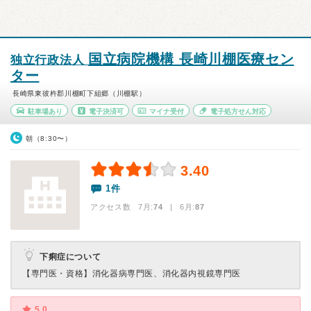
国立病院機構 長崎川棚医療セン
独立行政法人
ター
長崎県東彼杵郡川棚町下組郷（川棚駅）
駐車場あり
電子決済可
マイナ受付
電子処方せん対応
朝（8:30〜）
3.40
1件
アクセス数 7月:
74
| 6月:
87
下痢症について
【専門医・資格】
消化器病専門医、消化器内視鏡専門医
5.0