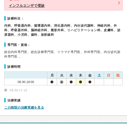
インフルエンザで受診
診療科目：
内科、呼吸器内科、循環器内科、消化器内科、内分泌代謝科、神経内科、外
科、呼吸器外科、脳神経外科、整形外科、リハビリテーション科、皮膚科、泌
尿器科、小児科、歯科、放射線科
専門医・資格：
総合内科専門医、総合診療専門医、リウマチ専門医、外科専門医、内分泌代謝
科専門医…
診療時間
月
火
水
木
金
土
日
祝
08:30-18:00
08:30-17:15
治療実績
この病院の治療実績を見る