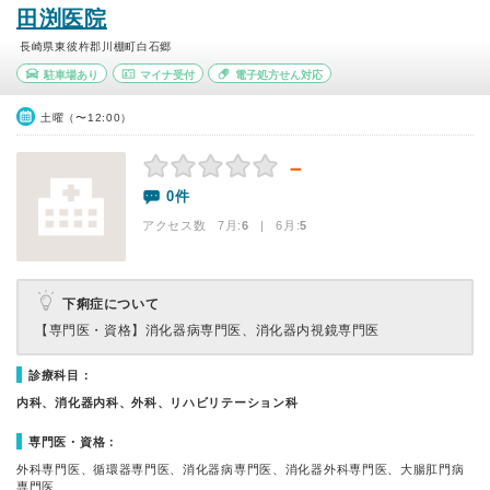
田渕医院
長崎県東彼杵郡川棚町白石郷
駐車場あり
マイナ受付
電子処方せん対応
土曜（〜12:00）
－
0件
アクセス数 7月:
6
| 6月:
5
下痢症について
【専門医・資格】
消化器病専門医、消化器内視鏡専門医
診療科目：
内科、消化器内科、外科、リハビリテーション科
専門医・資格：
外科専門医、循環器専門医、消化器病専門医、消化器外科専門医、大腸肛門病
専門医、…