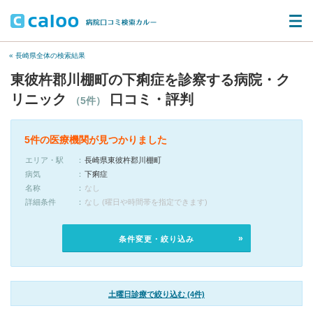
« 長崎県全体の検索結果
東彼杵郡川棚町の下痢症を診察する病院・ク
リニック
口コミ・評判
（5件）
5件の医療機関が見つかりました
エリア・駅
長崎県東彼杵郡川棚町
病気
下痢症
名称
なし
詳細条件
なし (曜日や時間帯を指定できます)
条件変更・絞り込み
土曜日診療で絞り込む (4件)