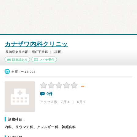
カナザワ内科クリニッ
長崎県東彼杵郡川棚町下組郷（川棚駅）
駐車場あり
マイナ受付
土曜（〜13:00）
－
0件
アクセス数 7月:
4
| 6月:
1
診療科目：
内科、リウマチ科、アレルギー科、神経内科