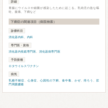
詳細
胃腸にウイルスや細菌が感染したために起こる。乳幼児の急な嘔
吐、腹痛、下痢など
下痢症の関連項目（病院検索）
診療科目
消化器内科
、
内科
専門医・資格
消化器内視鏡専門医
、
消化器病専門医
予防接種
ロタウイルスワクチン
病気
乳糖不耐症
、
心身症
、
心因性の下痢
、
食中毒
、
かぜ
、
痔ろう
、
肛
門周囲膿瘍