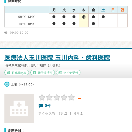
診療時間
月
火
水
木
金
土
日
祝
09:00-13:00
14:30-18:00
09:00-12:00
医療法人玉川医院 玉川内科・歯科医院
長崎県東彼杵郡川棚町下組郷（川棚駅）
駐車場あり
電子決済可
マイナ受付
土曜（〜17:00）
－
0件
アクセス数 7月:
2
| 6月:
1
診療科目：