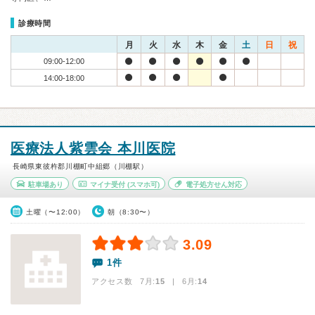
診療時間
月
火
水
木
金
土
日
祝
09:00-12:00
14:00-18:00
医療法人紫雲会 本川医院
長崎県東彼杵郡川棚町中組郷（川棚駅）
駐車場あり
マイナ受付
(スマホ可)
電子処方せん対応
土曜（〜12:00）
朝（8:30〜）
3.09
1件
アクセス数 7月:
15
| 6月:
14