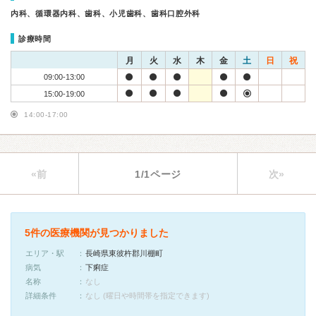
内科、循環器内科、歯科、小児歯科、歯科口腔外科
診療時間
月
火
水
木
金
土
日
祝
09:00-13:00
15:00-19:00
14:00-17:00
«前
1/1ページ
次»
5件の医療機関が見つかりました
エリア・駅
長崎県東彼杵郡川棚町
病気
下痢症
名称
なし
詳細条件
なし (曜日や時間帯を指定できます)