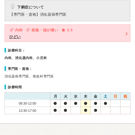
下痢症について
【専門医・資格】
消化器病専門医
内科
発熱・頭が痛い
3.5
ひどい
診療科目：
内科、消化器内科、小児科
専門医・資格：
消化器病専門医、救急科専門医
診療時間
月
火
水
木
金
土
日
祝
08:30-12:00
13:30-17:00