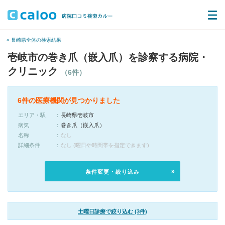
« 長崎県全体の検索結果
壱岐市の巻き爪（嵌入爪）を診察する病院・
クリニック
（6件）
6件の医療機関が見つかりました
エリア・駅
長崎県壱岐市
病気
巻き爪（嵌入爪）
名称
なし
詳細条件
なし (曜日や時間帯を指定できます)
条件変更・絞り込み
土曜日診療で絞り込む (3件)