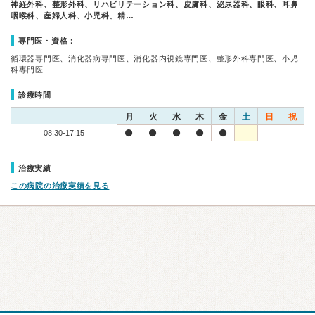
神経外科、整形外科、リハビリテーション科、皮膚科、泌尿器科、眼科、耳鼻
咽喉科、産婦人科、小児科、精…
専門医・資格：
循環器専門医、消化器病専門医、消化器内視鏡専門医、整形外科専門医、小児
科専門医
診療時間
月
火
水
木
金
土
日
祝
08:30-17:15
治療実績
この病院の治療実績を見る