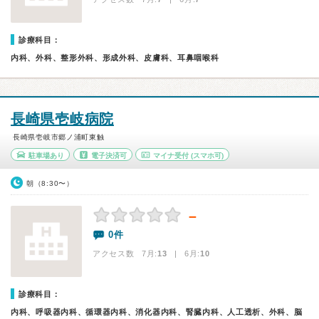
診療科目：
内科、外科、整形外科、形成外科、皮膚科、耳鼻咽喉科
長崎県壱岐病院
長崎県壱岐市郷ノ浦町東触
駐車場あり
電子決済可
マイナ受付
(スマホ可)
朝（8:30〜）
－
0件
アクセス数 7月:
13
| 6月:
10
診療科目：
内科、呼吸器内科、循環器内科、消化器内科、腎臓内科、人工透析、外科、脳