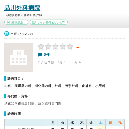
品川外科病院
長崎県壱岐市勝本町西戸触
駐車場あり
マイナ受付
(スマホ可)
土曜（〜12:30）
－
0件
アクセス数 7月:
3
| 6月:
4
診療科目：
内科、循環器内科、消化器内科、外科、整形外科、皮膚科、小児科
専門医・資格：
消化器内視鏡専門医、放射線科専門医
診療時間
月
火
水
木
金
土
日
祝