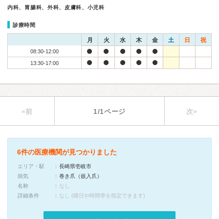
内科、胃腸科、外科、皮膚科、小児科
診療時間
月
火
水
木
金
土
日
祝
08:30-12:00
13:30-17:00
«前
1/1ページ
次»
6件の医療機関が見つかりました
エリア・駅
長崎県壱岐市
病気
巻き爪（嵌入爪）
名称
なし
詳細条件
なし (曜日や時間帯を指定できます)