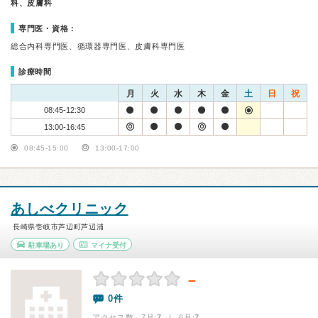
科、皮膚科
専門医・資格：
総合内科専門医、循環器専門医、皮膚科専門医
診療時間
月
火
水
木
金
土
日
祝
08:45-12:30
13:00-16:45
08:45-15:00
13:00-17:00
あしべクリニック
長崎県壱岐市芦辺町芦辺浦
駐車場あり
マイナ受付
－
0件
アクセス数 7月:
7
| 6月:
7