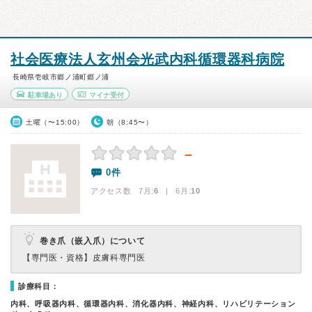
社会医療法人玄州会光武内科循環器科病院
長崎県壱岐市郷ノ浦町郷ノ浦
駐車場あり
マイナ受付
土曜（〜15:00）
朝（8:45〜）
－
0件
アクセス数 7月:
6
| 6月:
10
巻き爪（嵌入爪）について
【専門医・資格】
皮膚科専門医
診療科目：
内科、呼吸器内科、循環器内科、消化器内科、神経内科、リハビリテーション