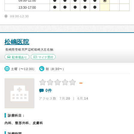
09:00-12:00
13:30-17:00
09:00-12:30
松嶋医院
長崎県壱岐市芦辺町箱崎大左右触
駐車場あり
マイナ受付
土曜（〜12:30）
朝（8:30〜）
－
0件
アクセス数 7月:
20
| 6月:
14
診療科目：
内科、整形外科、皮膚科
診療時間