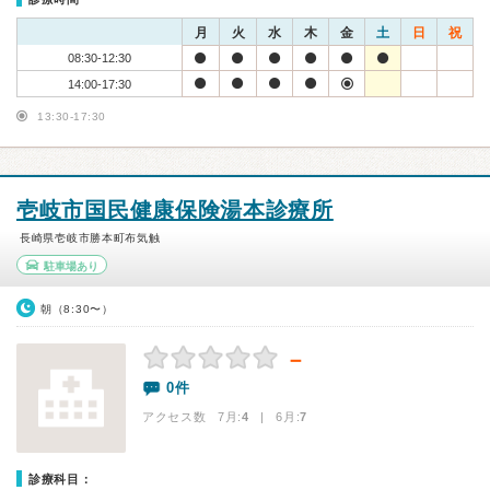
月
火
水
木
金
土
日
祝
08:30-12:30
14:00-17:30
13:30-17:30
壱岐市国民健康保険湯本診療所
長崎県壱岐市勝本町布気触
駐車場あり
朝（8:30〜）
－
0件
アクセス数 7月:
4
| 6月:
7
診療科目：