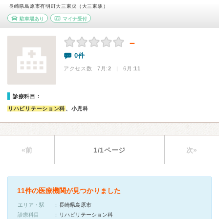
長崎県島原市有明町大三東戊（大三東駅）
駐車場あり
マイナ受付
－
0件
アクセス数 7月:
2
| 6月:
11
診療科目：
リハビリテーション科
、小児科
«前
1/1ページ
次»
11件の医療機関が見つかりました
エリア・駅
長崎県島原市
診療科目
リハビリテーション科