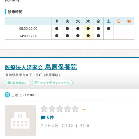
外科専門…
診療時間
月
火
水
木
金
土
日
祝
08:30-12:00
14:00-17:00
島原保養院
医療法人済家会
長崎県島原市南下川尻町（島原港駅）
駐車場あり
マイナ受付
(スマホ可)
土曜（〜12:00）
－
0件
アクセス数 7月:
10
| 6月:
9