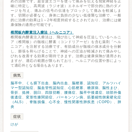
めの治療です。超音波エコーを使って痛みを伝える知覚神経を正
確に特定し、高周波（ラジオ波）エネルギーで部分的に熱のダメ
ージを与え、痛みの信号の伝達をブロックして痛みを軽減しま
す。切開が必要なく、身体に負担の少ない低侵襲な治療で、一般
的に治療の効果は1～2年程度持続するとされており、治療には健
康保険の適用が可能です。
椎間板内酵素注入療法（ヘルニコア）
椎間板内酵素注入療法は、飛び出して神経を圧迫しているヘルニ
ア（椎間板）の髄核に酵素（コンドリアーゼ）を含む薬剤「ヘル
ニコア」を注射する治療です。有効成分が髄核の保水成分を分解
し、膨張を和らげることで、神経への圧迫が軽減されて痛みやし
びれを改善する効果が期待できます。治療は健康保険が適用され
ますが、適応の範囲が限られており、ヘルニアの位置や形によっ
て適応外となる場合もあります。
病気
脳卒中
、
くも膜下出血
、
脳内出血
、
脳梗塞
、
認知症
、
アルツハイ
マー型認知症
、
脳血管性認知症
、
心筋梗塞
、
糖尿病
、
脳性まひ
、
骨折
、
捻挫
、
脱臼
、
四肢切断
、
腰痛症
、
脳卒中後遺症
、
頭部外傷
後遺症
、
変形性膝関節症
、
パーキンソン病
、
筋萎縮性側索硬化症
（ALS）
、
脊髄損傷
、
心不全
、
慢性閉塞性肺疾患（COPD）
、
肺
炎
症状
けが