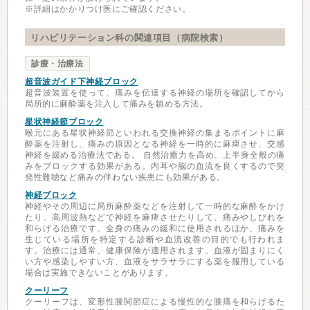
※詳細はかかりつけ医にご確認ください。
リハビリテーション科の関連項目（病院検索）
診療・治療法
超音波ガイド下神経ブロック
超音波装置を使って、痛みを伝達する神経の場所を確認してから
局所的に麻酔薬を注入して痛みを鎮める方法。
星状神経節ブロック
喉元にある星状神経節といわれる交換神経の集まるポイントに麻
酔薬を注射し、痛みの原因となる神経を一時的に麻痺させ、交感
神経を緩める治療法である。 自然治癒力を高め、上半身全般の痛
みをブロックする効果がある。内耳や脳の血流を良くするので突
発性難聴など痛みの伴わない疾患にも効果がある。
神経ブロック
神経やその周辺に局所麻酔薬などを注射して一時的な麻酔をかけ
たり、高周波熱などで神経を麻痺させたりして、痛みやしびれを
和らげる治療です。全身の痛みの緩和に使用されるほか、痛みを
生じている場所を特定する診断や血流改善の目的でも行われま
す。治療には通常、健康保険が適用されます。血液が固まりにく
い方や感染しやすい方、血液をサラサラにする薬を服用している
場合は実施できないことがあります。
クーリーフ
クーリーフは、変形性膝関節症による慢性的な膝痛を和らげるた