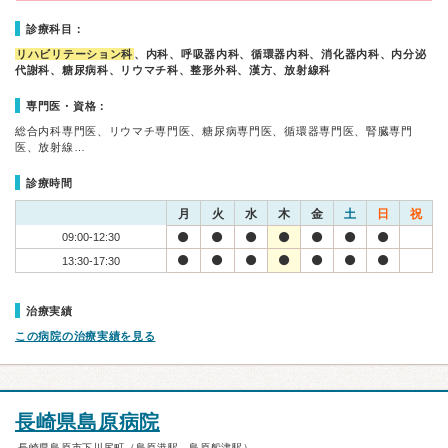
診療科目：
リハビリテーション科
、内科、呼吸器内科、循環器内科、消化器内科、内分泌
代謝科、糖尿病科、リウマチ科、整形外科、漢方、放射線科
専門医・資格：
総合内科専門医、リウマチ専門医、糖尿病専門医、循環器専門医、腎臓専門
医、放射線…
診療時間
月
火
水
木
金
土
日
祝
09:00-12:30
13:30-17:30
治療実績
この病院の治療実績を見る
長崎県島原病院
長崎県島原市下川尻町（島原港駅、島原船津駅）