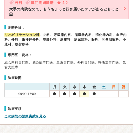
外科
肛門周囲膿瘍
4.0
大手の病院なので、もうちょっと行き届いたケアがあるともっと
◎
診療科目：
リハビリテーション科
、内科、呼吸器内科、循環器内科、消化器内科、血液内
科、外科、脳神経外科、整形外科、皮膚科、泌尿器科、眼科、耳鼻咽喉科、小
児科、放射線科
専門医・資格：
総合内科専門医、感染症専門医、血液専門医、外科専門医、呼吸器専門医、気
管支鏡専…
診療時間
月
火
水
木
金
土
日
祝
09:00-17:00
治療実績
この病院の治療実績を見る