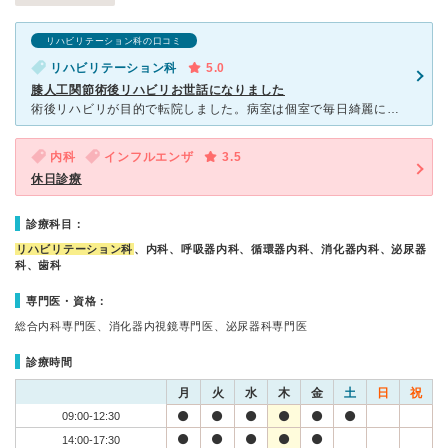
リハビリテーション科の口コミ
リハビリテーション科
5.0
膝人工関節術後リハビリお世話になりました
術後リハビリが目的で転院しました。病室は個室で毎日綺麗に掃除をしていただきました。主治医の先生の毎朝のどうですか？の笑顔に元気がでます。膝のリハビリの痛さは覚悟していましたが、担当の二人の先生が熱心に
内科
インフルエンザ
3.5
休日診療
診療科目：
リハビリテーション科
、内科、呼吸器内科、循環器内科、消化器内科、泌尿器
科、歯科
専門医・資格：
総合内科専門医、消化器内視鏡専門医、泌尿器科専門医
診療時間
月
火
水
木
金
土
日
祝
09:00-12:30
14:00-17:30