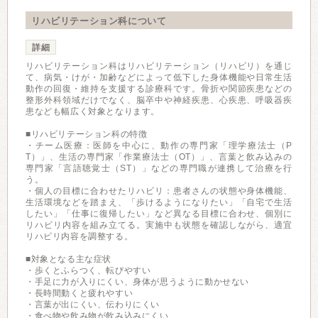
リハビリテーション科について
詳細
リハビリテーション科はリハビリテーション（リハビリ）を通じ
て、病気・けが・加齢などによって低下した身体機能や日常生活
動作の回復・維持を支援する診療科です。骨折や関節疾患などの
整形外科領域だけでなく、脳卒中や神経疾患、心疾患、呼吸器疾
患なども幅広く対象となります。
■リハビリテーション科の特徴
・チーム医療：医師を中心に、動作の専門家「理学療法士（P
T）」、生活の専門家「作業療法士（OT）」、言葉と飲み込みの
専門家「言語聴覚士（ST）」などの専門職が連携して治療を行
う。
・個人の目標に合わせたリハビリ：患者さんの状態や身体機能、
生活環境などを踏まえ、「歩けるようになりたい」「自宅で生活
したい」「仕事に復帰したい」など異なる目標に合わせ、個別に
リハビリ内容を組み立てる。実施中も状態を確認しながら、適宜
リハビリ内容を調整する。
■対象となる主な症状
・歩くとふらつく、転びやすい
・手足に力が入りにくい、身体が思うように動かせない
・長時間動くと疲れやすい
・言葉が出にくい、伝わりにくい
・食べ物や飲み物が飲み込みにくい