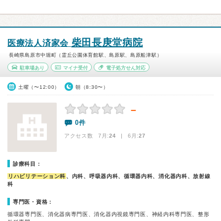
柴田長庚堂病院
医療法人済家会
長崎県島原市中堀町（霊丘公園体育館駅、島原駅、島原船津駅）
駐車場あり
マイナ受付
電子処方せん対応
土曜（〜12:00）
朝（8:30〜）
－
0件
アクセス数 7月:
24
| 6月:
27
診療科目：
リハビリテーション科
、内科、呼吸器内科、循環器内科、消化器内科、放射線
科
専門医・資格：
循環器専門医、消化器病専門医、消化器内視鏡専門医、神経内科専門医、整形