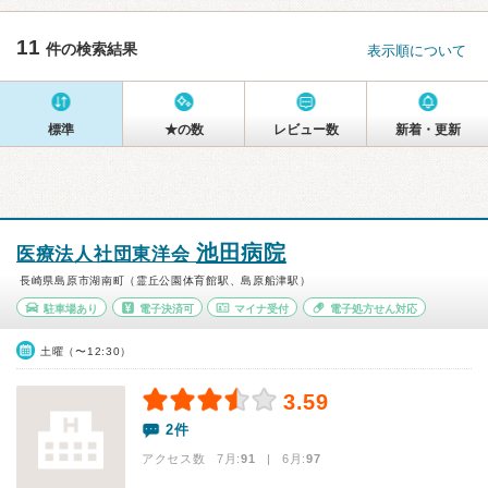
11
件の検索結果
表示順について
標準
★の数
レビュー数
新着・更新
池田病院
医療法人社団東洋会
長崎県島原市湖南町（霊丘公園体育館駅、島原船津駅）
駐車場あり
電子決済可
マイナ受付
電子処方せん対応
土曜（〜12:30）
3.59
2件
アクセス数 7月:
91
| 6月:
97