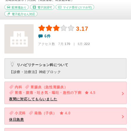
駐車場あり
電子決済可
マイナ受付
(スマホ可)
電子処方せん対応
3.17
6件
アクセス数 7月:
170
| 6月:
222
リハビリテーション科について
【診療・治療法】
神経ブロック
内科
胃腸炎（急性胃腸炎）
胃痛・腹痛・吐き気・嘔吐・急性の下痢
4.5
夜間に対応してもらいました
小児科
発熱（子供）
4.0
休日急患