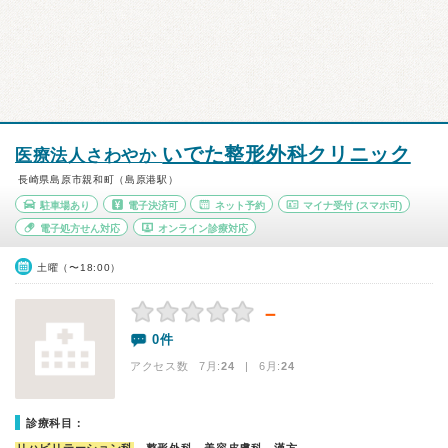
いでた整形外科クリニック
医療法人さわやか
長崎県島原市親和町（島原港駅）
駐車場あり
電子決済可
ネット予約
マイナ受付
(スマホ可)
電子処方せん対応
オンライン診療対応
土曜（〜18:00）
－
0件
アクセス数 7月:
24
| 6月:
24
診療科目：