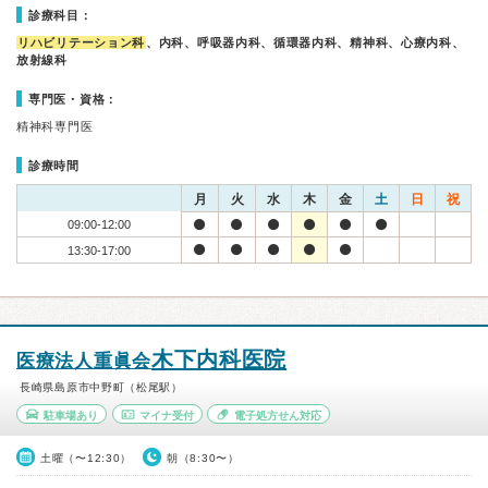
診療科目：
リハビリテーション科
、内科、呼吸器内科、循環器内科、精神科、心療内科、
放射線科
専門医・資格：
精神科専門医
診療時間
月
火
水
木
金
土
日
祝
09:00-12:00
13:30-17:00
木下内科医院
医療法人重眞会
長崎県島原市中野町（松尾駅）
駐車場あり
マイナ受付
電子処方せん対応
土曜（〜12:30）
朝（8:30〜）