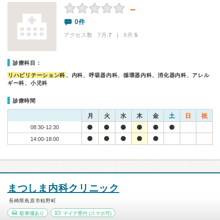
－
0件
アクセス数 7月:
7
| 6月:
5
診療科目：
リハビリテーション科
、内科、呼吸器内科、循環器内科、消化器内科、アレル
ギー科、小児科
診療時間
月
火
水
木
金
土
日
祝
08:30-12:30
14:00-18:00
まつしま内科クリニック
長崎県島原市柏野町
駐車場あり
マイナ受付
(スマホ可)