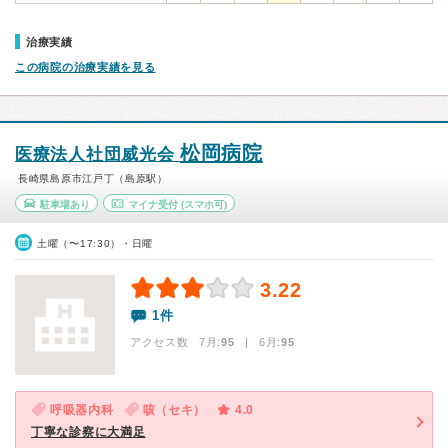
治療実績
この病院の治療実績を見る
松岡病院
医療法人社団威光会
長崎県島原市江戸丁（島原駅）
駐車場あり
マイナ受付
(スマホ可)
土曜（〜17:30）・日曜
3.22
1件
アクセス数 7月:
95
| 6月:
95
呼吸器内科
咳（セキ）
4.0
丁寧な診察に大満足