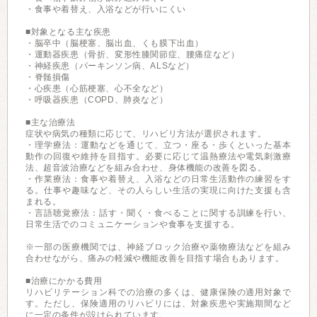
・食事や着替え、入浴などが行いにくい
■対象となる主な疾患
・脳卒中（脳梗塞、脳出血、くも膜下出血）
・運動器疾患（骨折、変形性膝関節症、腰痛症など）
・神経疾患（パーキンソン病、ALSなど）
・脊髄損傷
・心疾患（心筋梗塞、心不全など）
・呼吸器疾患（COPD、肺炎など）
■主な治療法
症状や病気の種類に応じて、リハビリ方法が選択されます。
・理学療法：運動などを通じて、立つ・座る・歩くといった基本
動作の回復や維持を目指す。必要に応じて温熱療法や電気刺激療
法、超音波治療などを組み合わせ、身体機能の改善を図る。
・作業療法：食事や着替え、入浴などの日常生活動作の練習をす
る。仕事や趣味など、その人らしい生活の実現に向けた支援も含
まれる。
・言語聴覚療法：話す・聞く・食べることに関する訓練を行い、
日常生活でのコミュニケーションや食事を支援する。
※一部の医療機関では、神経ブロック治療や薬物療法などを組み
合わせながら、痛みの軽減や機能改善を目指す場合もあります。
■治療にかかる費用
リハビリテーション科での治療の多くは、健康保険の適用対象で
す。ただし、保険適用のリハビリには、対象疾患や実施期間など
に一定の条件が設けられています。