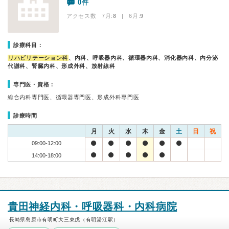
0件
アクセス数 7月:
8
| 6月:
9
診療科目：
リハビリテーション科
、内科、呼吸器内科、循環器内科、消化器内科、内分泌
代謝科、腎臓内科、形成外科、放射線科
専門医・資格：
総合内科専門医、循環器専門医、形成外科専門医
診療時間
月
火
水
木
金
土
日
祝
09:00-12:00
14:00-18:00
貴田神経内科・呼吸器科・内科病院
長崎県島原市有明町大三東戊（有明湯江駅）