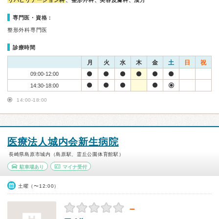
リハビリテーション科
、整形外科、美容皮膚科、漢方
専門医・資格：
整形外科専門医
診療時間
月
火
水
木
金
土
日
祝
09:00-12:00
14:30-18:00
14:00-18:00
医療法人城内会新生病院
長崎県島原市城内（島原駅、霊丘公園体育館駅）
駐車場あり
マイナ受付
土曜（〜12:00）
－