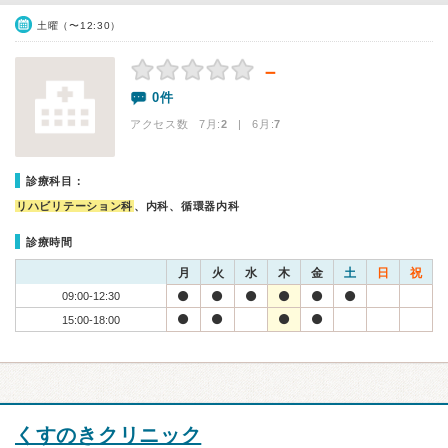
土曜（〜12:30）
－
0件
アクセス数 7月:
2
| 6月:
7
診療科目：
リハビリテーション科
、内科、循環器内科
診療時間
月
火
水
木
金
土
日
祝
09:00-12:30
15:00-18:00
くすのきクリニック