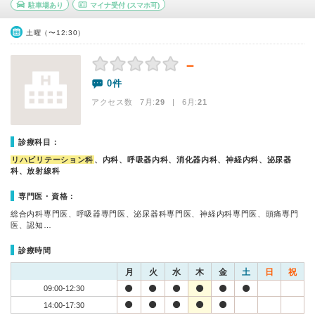
駐車場あり
マイナ受付
(スマホ可)
土曜（〜12:30）
－
0件
アクセス数 7月:
29
| 6月:
21
診療科目：
リハビリテーション科
、内科、呼吸器内科、消化器内科、神経内科、泌尿器
科、放射線科
専門医・資格：
総合内科専門医、呼吸器専門医、泌尿器科専門医、神経内科専門医、頭痛専門
医、認知…
診療時間
月
火
水
木
金
土
日
祝
09:00-12:30
14:00-17:30