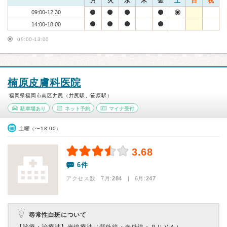
月
火
水
木
金
土
日
祝
09:00-12:30
14:00-18:00
09:00-13:00
楠原皮膚科医院
福岡県福岡市南区井尻（井尻駅、笹原駅）
駐車場あり
ネット予約
マイナ受付
土曜（〜18:00）
3.68
6件
アクセス数 7月:
284
| 6月:
247
尋常性白斑について