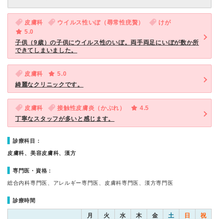
皮膚科
ウイルス性いぼ（尋常性疣贅）
けが
5.0
子供（9歳）の子供にウイルス性のいぼ。両手両足にいぼが数か所
できてしまいました。
皮膚科
5.0
綺麗なクリニックです。
皮膚科
接触性皮膚炎（かぶれ）
4.5
丁寧なスタッフが多いと感じます。
診療科目：
皮膚科、美容皮膚科、漢方
専門医・資格：
総合内科専門医、アレルギー専門医、皮膚科専門医、漢方専門医
診療時間
月
火
水
木
金
土
日
祝