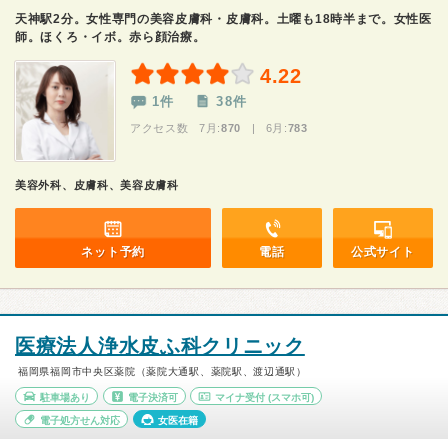
天神駅2分。女性専門の美容皮膚科・皮膚科。土曜も18時半まで。女性医
師。ほくろ・イボ。赤ら顔治療。
4.22
1件
38件
アクセス数 7月:
870
| 6月:
783
美容外科、皮膚科、美容皮膚科
ネット予約
電話
公式サイト
医療法人浄水皮ふ科クリニック
福岡県福岡市中央区薬院（薬院大通駅、薬院駅、渡辺通駅）
駐車場あり
電子決済可
マイナ受付
(スマホ可)
電子処方せん対応
女医在籍