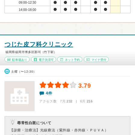
09:00-12:30
14:00-18:00
つじた皮フ科クリニック
福岡県福岡市博多区那珂（竹下駅）
駐車場あり
電子決済可
ネット予約
マイナ受付
土曜（〜12:30）
3.79
4件
アクセス数 7月:
232
| 6月:
216
尋常性白斑について
【診療・治療法】
光線療法（紫外線・赤外線・ＰＵＶＡ）