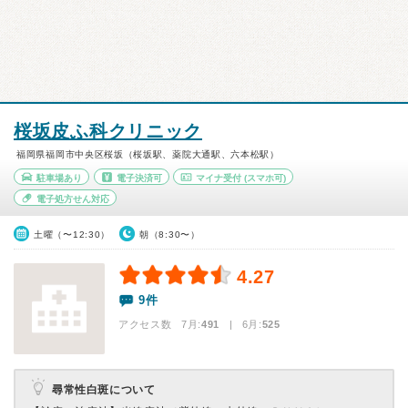
桜坂皮ふ科クリニック
福岡県福岡市中央区桜坂（桜坂駅、薬院大通駅、六本松駅）
駐車場あり
電子決済可
マイナ受付
(スマホ可)
電子処方せん対応
土曜（〜12:30）
朝（8:30〜）
4.27
9件
アクセス数 7月:
491
| 6月:
525
尋常性白斑について