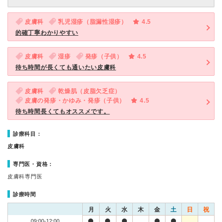
皮膚科
乳児湿疹（脂漏性湿疹）
4.5
的確丁寧わかりやすい
皮膚科
湿疹
発疹（子供）
4.5
待ち時間が長くても通いたい皮膚科
皮膚科
乾燥肌（皮脂欠乏症）
皮膚の発疹・かゆみ・発疹（子供）
4.5
待ち時間長くてもオススメです。
診療科目：
皮膚科
専門医・資格：
皮膚科専門医
診療時間
月
火
水
木
金
土
日
祝
09:00-12:00