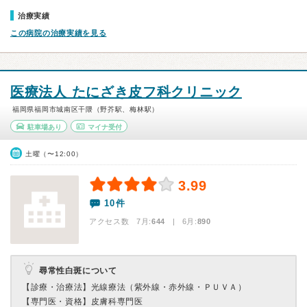
治療実績
この病院の治療実績を見る
医療法人 たにざき皮フ科クリニック
福岡県福岡市城南区干隈（野芥駅、梅林駅）
駐車場あり
マイナ受付
土曜（〜12:00）
3.99
10件
アクセス数 7月:
644
| 6月:
890
尋常性白斑について
【診療・治療法】
光線療法（紫外線・赤外線・ＰＵＶＡ）
【専門医・資格】
皮膚科専門医