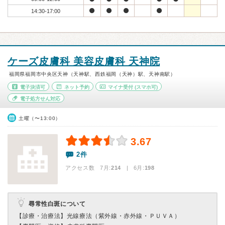
14:30-17:00
ケーズ皮膚科 美容皮膚科 天神院
福岡県福岡市中央区天神（天神駅、西鉄福岡（天神）駅、天神南駅）
電子決済可
ネット予約
マイナ受付
(スマホ可)
電子処方せん対応
土曜（〜13:00）
3.67
2件
アクセス数 7月:
214
| 6月:
198
尋常性白斑について
【診療・治療法】
光線療法（紫外線・赤外線・ＰＵＶＡ）