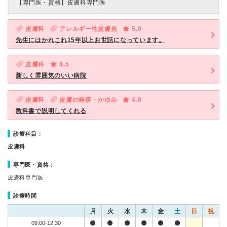
【専門医・資格】
皮膚科専門医
皮膚科
アレルギー性皮膚炎
5.0
先生にはかれこれ15年以上お世話になっています。
皮膚科
4.5
新しく雰囲気のいい病院
皮膚科
皮膚の発疹・かゆみ
4.0
教科書で説明してくれる
診療科目：
皮膚科
専門医・資格：
皮膚科専門医
診療時間
月
火
水
木
金
土
日
祝
09:00-12:30