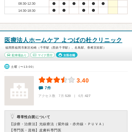
08:30-12:30
14:30-18:30
医療法人ホームケア よつばの杜クリニック
福岡県福岡市東区松崎（千早駅（西鉄千早駅）、名島駅、香椎宮前駅）
駐車場あり
マイナ受付
女医在籍
土曜（〜13:00）
3.40
7件
アクセス数 7月:
520
| 6月:
427
尋常性白斑について
【診療・治療法】
光線療法（紫外線・赤外線・ＰＵＶＡ）
【専門医・資格】
皮膚科専門医