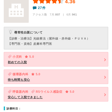
4.36
27件
アクセス数 7月:
807
| 6月:
941
尋常性白斑について
【診療・治療法】
光線療法（紫外線・赤外線・ＰＵＶＡ）
【専門医・資格】
皮膚科専門医
小児科
5.0
初めての入院
循環器内科
5.0
待ち時間も安心
呼吸器内科
RSウイルス感染症
5.0
安心して入院できました
診療科目：