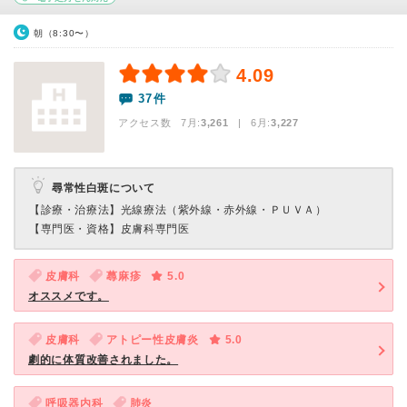
朝（8:30〜）
4.09
37件
アクセス数 7月:
3,261
| 6月:
3,227
尋常性白斑について
【診療・治療法】
光線療法（紫外線・赤外線・ＰＵＶＡ）
【専門医・資格】
皮膚科専門医
皮膚科
蕁麻疹
5.0
オススメです。
皮膚科
アトピー性皮膚炎
5.0
劇的に体質改善されました。
呼吸器内科
肺炎