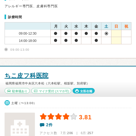
アレルギー専門医、皮膚科専門医
診療時間
月
火
水
木
金
土
日
祝
09:00-12:30
14:00-18:00
09:00-13:00
ちこ皮フ科医院
福岡県福岡市中央区六本松（六本松駅、桜坂駅、別府駅）
駐車場あり
マイナ受付
(スマホ可)
女医在籍
土曜（〜13:00）
3.81
2件
アクセス数 7月:
206
| 6月:
257