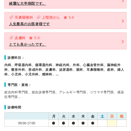
綺麗な大学病院です。
耳鼻咽喉科
上顎洞がん
5.0
人生最高のお医者様です
皮膚科
5.0
とても良かったです。
診療科目：
内科、呼吸器内科、循環器内科、神経内科、外科、心臓血管外科、脳神経外
科、整形外科、形成外科、皮膚科、泌尿器科、眼科、耳鼻咽喉科、産科、婦人
科、小児科、小児外科、精神科、…
専門医・資格：
総合内科専門医、総合診療専門医、アレルギー専門医、リウマチ専門医、感染
症専門医…
診療時間
月
火
水
木
金
土
日
祝
09:00-17:00