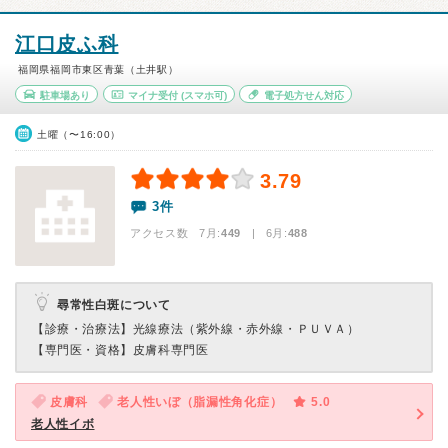
江口皮ふ科
福岡県福岡市東区青葉（土井駅）
駐車場あり
マイナ受付
(スマホ可)
電子処方せん対応
土曜（〜16:00）
3.79
3件
アクセス数 7月:
449
| 6月:
488
尋常性白斑について
【診療・治療法】
光線療法（紫外線・赤外線・ＰＵＶＡ）
【専門医・資格】
皮膚科専門医
皮膚科
老人性いぼ（脂漏性角化症）
5.0
老人性イボ