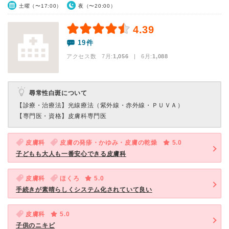
土曜（〜17:00）
夜（〜20:00）
4.39
19件
アクセス数 7月:
1,056
| 6月:
1,088
尋常性白斑について
【診療・治療法】
光線療法（紫外線・赤外線・ＰＵＶＡ）
【専門医・資格】
皮膚科専門医
皮膚科
皮膚の発疹・かゆみ・皮膚の乾燥
5.0
子どもも大人も一番安心できる皮膚科
皮膚科
ほくろ
5.0
手続きが素晴らしくシステム化されていて良い
皮膚科
5.0
子供のニキビ