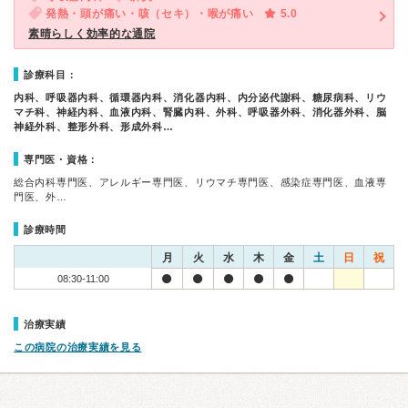
発熱・頭が痛い・咳（セキ）・喉が痛い
5.0
素晴らしく効率的な通院
診療科目：
内科、呼吸器内科、循環器内科、消化器内科、内分泌代謝科、糖尿病科、リウ
マチ科、神経内科、血液内科、腎臓内科、外科、呼吸器外科、消化器外科、脳
神経外科、整形外科、形成外科…
専門医・資格：
総合内科専門医、アレルギー専門医、リウマチ専門医、感染症専門医、血液専
門医、外…
診療時間
月
火
水
木
金
土
日
祝
08:30-11:00
治療実績
この病院の治療実績を見る