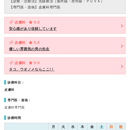
【診療・治療法】
光線療法（紫外線・赤外線・ＰＵＶＡ）
【専門医・資格】
皮膚科専門医
皮膚科
5.0
安心感があり信頼しています
皮膚科
5.0
優しい雰囲気の男の先生
皮膚科
5.0
タコ、ウオノメならここ!！
診療科目：
皮膚科
専門医・資格：
皮膚科専門医
診療時間
月
火
水
木
金
土
日
祝