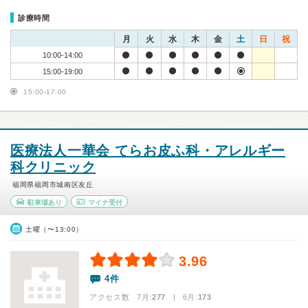
診療時間
月
火
水
木
金
土
日
祝
10:00-14:00
15:00-19:00
15:00-17:00
医療法人一華会 てらお皮ふ科・アレルギー
科クリニック
福岡県福岡市城南区友丘
駐車場あり
マイナ受付
土曜（〜13:00）
3.96
4件
アクセス数 7月:
277
| 6月:
173