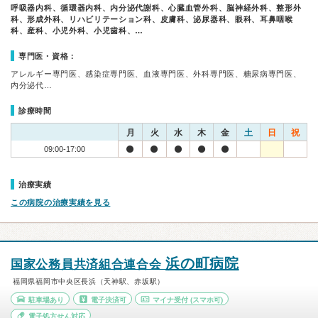
呼吸器内科、循環器内科、内分泌代謝科、心臓血管外科、脳神経外科、整形外
科、形成外科、リハビリテーション科、皮膚科、泌尿器科、眼科、耳鼻咽喉
科、産科、小児外科、小児歯科、…
専門医・資格：
アレルギー専門医、感染症専門医、血液専門医、外科専門医、糖尿病専門医、
内分泌代…
診療時間
月
火
水
木
金
土
日
祝
09:00-17:00
治療実績
この病院の治療実績を見る
浜の町病院
国家公務員共済組合連合会
福岡県福岡市中央区長浜（天神駅、赤坂駅）
駐車場あり
電子決済可
マイナ受付
(スマホ可)
電子処方せん対応