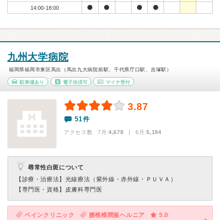
14:00-18:00
九州大学病院
福岡県福岡市東区馬出（馬出九大病院前駅、千代県庁口駅、吉塚駅）
駐車場あり
電子決済可
マイナ受付
3.87
51件
アクセス数 7月:
4,678
| 6月:
5,194
尋常性白斑について
【診療・治療法】
光線療法（紫外線・赤外線・ＰＵＶＡ）
【専門医・資格】
皮膚科専門医
ペインクリニック
腰椎椎間板ヘルニア
5.0