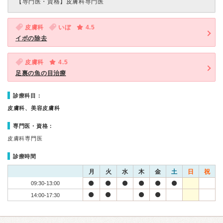
【専門医・資格】
皮膚科専門医
皮膚科
いぼ
4.5
イボの除去
皮膚科
4.5
足裏の魚の目治療
診療科目：
皮膚科、美容皮膚科
専門医・資格：
皮膚科専門医
診療時間
月
火
水
木
金
土
日
祝
09:30-13:00
14:00-17:30