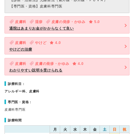
【診療・治療法】
光線療法（紫外線・赤外線・ＰＵＶＡ）
【専門医・資格】
皮膚科専門医
皮膚科
湿疹
皮膚の発疹・かゆみ
5.0
通院はあまりお金がかからなくて良い
皮膚科
やけど
4.0
やけどの治療
皮膚科
皮膚の発疹・かゆみ
4.0
わかりやすい説明を受けられる
診療科目：
アレルギー科、皮膚科
専門医・資格：
皮膚科専門医
診療時間
月
火
水
木
金
土
日
祝