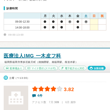
診療時間
月
火
水
木
金
土
日
祝
09:00-12:30
14:00-18:00
09:00-13:00
医療法人IMG 一木皮フ科
福岡県福岡市博多区銀天町（雑餉隈駅、南福岡駅、桜並木駅）
駐車場あり
マイナ受付
(スマホ可)
電子処方せん対応
女医在籍
土曜（〜13:00）
3.82
4件
アクセス数 7月:
309
| 6月:
223