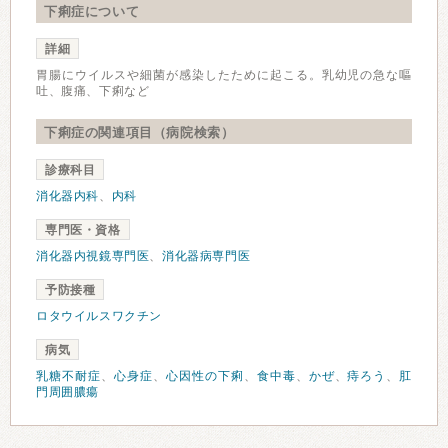
下痢症について
詳細
胃腸にウイルスや細菌が感染したために起こる。乳幼児の急な嘔
吐、腹痛、下痢など
下痢症の関連項目（病院検索）
診療科目
消化器内科
、
内科
専門医・資格
消化器内視鏡専門医
、
消化器病専門医
予防接種
ロタウイルスワクチン
病気
乳糖不耐症
、
心身症
、
心因性の下痢
、
食中毒
、
かぜ
、
痔ろう
、
肛
門周囲膿瘍