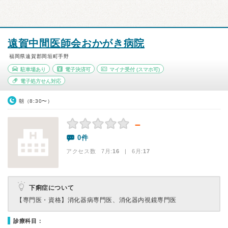
遠賀中間医師会おかがき病院
福岡県遠賀郡岡垣町手野
駐車場あり
電子決済可
マイナ受付
(スマホ可)
電子処方せん対応
朝（8:30〜）
－
0件
アクセス数 7月:
16
| 6月:
17
下痢症について
【専門医・資格】
消化器病専門医、消化器内視鏡専門医
診療科目：