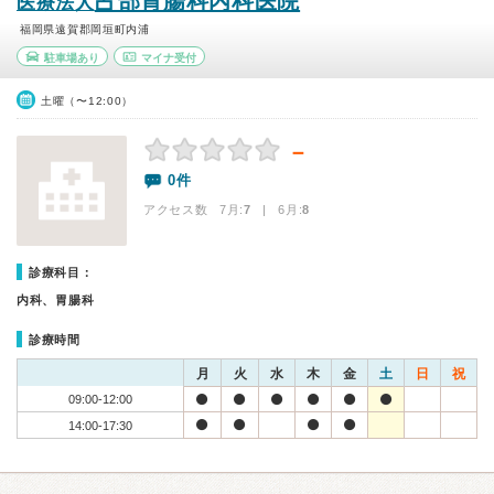
占部胃腸科内科医院
医療法人
福岡県遠賀郡岡垣町内浦
駐車場あり
マイナ受付
土曜（〜12:00）
－
0件
アクセス数 7月:
7
| 6月:
8
診療科目：
内科、胃腸科
診療時間
月
火
水
木
金
土
日
祝
09:00-12:00
14:00-17:30