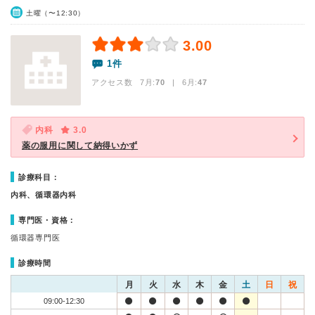
土曜（〜12:30）
3.00
1件
アクセス数 7月:
70
| 6月:
47
内科
3.0
薬の服用に関して納得いかず
診療科目：
内科、循環器内科
専門医・資格：
循環器専門医
診療時間
月
火
水
木
金
土
日
祝
09:00-12:30