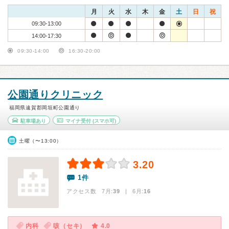
月
火
水
木
金
土
日
祝
09:30-13:00
14:00-17:30
09:30-14:00
16:30-20:00
公園通りクリニック
福岡県遠賀郡岡垣町公園通り
駐車場あり
マイナ受付
(スマホ可)
土曜（〜13:00）
3.20
1件
アクセス数 7月:
39
| 6月:
16
内科
咳（セキ）
4.0