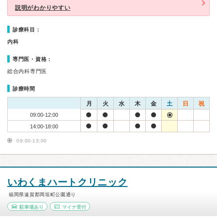
説明がわかりやすい
診療科目：
内科
専門医・資格：
総合内科専門医
診療時間
月
火
水
木
金
土
日
祝
09:00-12:00
14:00-18:00
09:00-13:00
いわくまハートクリニック
福岡県遠賀郡岡垣町公園通り
駐車場あり
マイナ受付