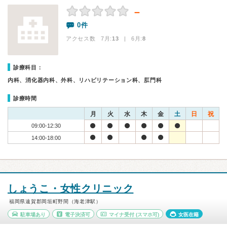
－
0件
アクセス数 7月:
13
| 6月:
8
診療科目：
内科、消化器内科、外科、リハビリテーション科、肛門科
診療時間
月
火
水
木
金
土
日
祝
09:00-12:30
14:00-18:00
しょうこ・女性クリニック
福岡県遠賀郡岡垣町野間（海老津駅）
駐車場あり
電子決済可
マイナ受付
(スマホ可)
女医在籍