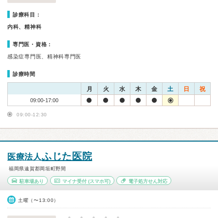
診療科目：
内科、精神科
専門医・資格：
感染症専門医、精神科専門医
診療時間
月
火
水
木
金
土
日
祝
09:00-17:00
09:00-12:30
ふじた医院
医療法人
福岡県遠賀郡岡垣町野間
駐車場あり
マイナ受付
(スマホ可)
電子処方せん対応
土曜（〜13:00）