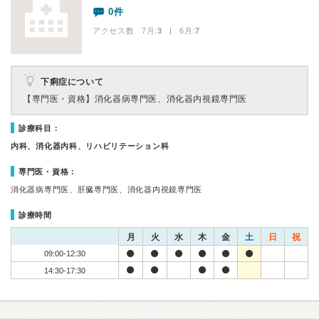
0件
アクセス数 7月:
3
| 6月:
7
下痢症について
【専門医・資格】
消化器病専門医、消化器内視鏡専門医
診療科目：
内科、消化器内科、リハビリテーション科
専門医・資格：
消化器病専門医、肝臓専門医、消化器内視鏡専門医
診療時間
月
火
水
木
金
土
日
祝
09:00-12:30
14:30-17:30