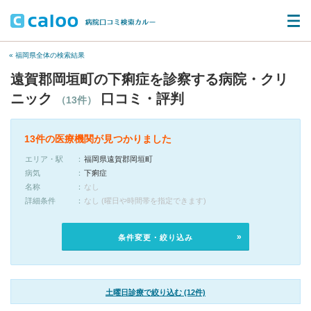
« 福岡県全体の検索結果
遠賀郡岡垣町の下痢症を診察する病院・クリ
ニック
口コミ・評判
（13件）
13件の医療機関が見つかりました
エリア・駅
福岡県遠賀郡岡垣町
病気
下痢症
名称
なし
詳細条件
なし (曜日や時間帯を指定できます)
条件変更・絞り込み
土曜日診療で絞り込む (12件)