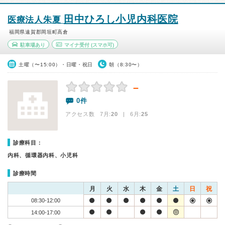
田中ひろし小児内科医院
医療法人朱夏
福岡県遠賀郡岡垣町高倉
駐車場あり
マイナ受付
(スマホ可)
土曜（〜15:00）・日曜・祝日
朝（8:30〜）
－
0件
アクセス数 7月:
20
| 6月:
25
診療科目：
内科、循環器内科、小児科
診療時間
月
火
水
木
金
土
日
祝
08:30-12:00
14:00-17:00