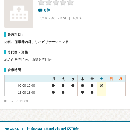
－
0件
アクセス数 7月:
4
| 6月:
4
診療科目：
内科、循環器内科、リハビリテーション科
専門医・資格：
総合内科専門医、循環器専門医
診療時間
月
火
水
木
金
土
日
祝
09:00-12:00
15:00-18:00
09:00-13:00