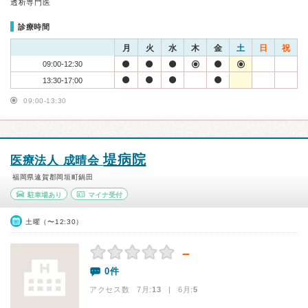
透析専門医
診療時間
月
火
水
木
金
土
日
祝
09:00-12:30
13:30-17:00
09:00-13:30
堤病院
医療法人 成晴会
福岡県遠賀郡岡垣町鍋田
駐車場あり
マイナ受付
土曜（〜12:30）
－
0件
アクセス数 7月:
13
| 6月:
5