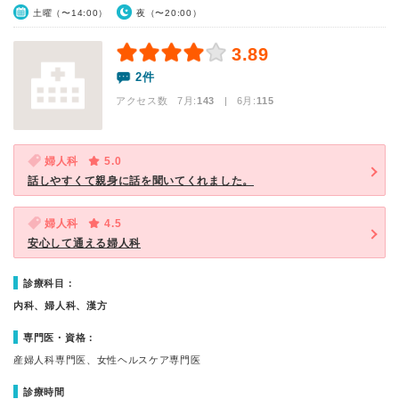
土曜（〜14:00）
夜（〜20:00）
3.89
2件
アクセス数 7月:
143
| 6月:
115
婦人科
5.0
話しやすくて親身に話を聞いてくれました。
婦人科
4.5
安心して通える婦人科
診療科目：
内科、婦人科、漢方
専門医・資格：
産婦人科専門医、女性ヘルスケア専門医
診療時間