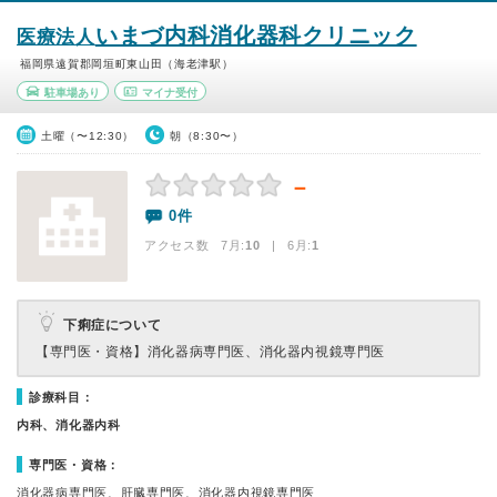
いまづ内科消化器科クリニック
医療法人
福岡県遠賀郡岡垣町東山田（海老津駅）
駐車場あり
マイナ受付
土曜（〜12:30）
朝（8:30〜）
－
0件
アクセス数 7月:
10
| 6月:
1
下痢症について
【専門医・資格】
消化器病専門医、消化器内視鏡専門医
診療科目：
内科、消化器内科
専門医・資格：
消化器病専門医、肝臓専門医、消化器内視鏡専門医