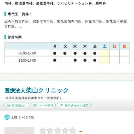
内科、循環器内科、消化器内科、リハビリテーション科、精神科
専門医・資格：
総合内科専門医、感染症専門医、消化器病専門医、肝臓専門医、消化器内視鏡
専門医、…
診療時間
月
火
水
木
金
土
日
祝
08:30-12:00
13:00-17:00
柴山クリニック
医療法人
福岡県遠賀郡岡垣町中央台（海老津駅）
駐車場あり
マイナ受付
電子処方せん対応
土曜（〜12:30）
－