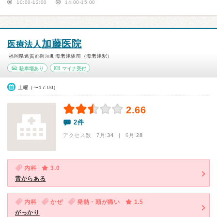
10:00-12:00
14:00-15:00
加藤医院
医療法人
福岡県遠賀郡岡垣町海老津駅前（海老津駅）
駐車場あり
マイナ受付
土曜（〜17:00）
2.66
2件
アクセス数 7月:
34
| 6月:
28
内科
3.0
昔からある
内科
かぜ
発熱・頭が痛い
1.5
がっかり