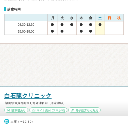
診療時間
月
火
水
木
金
土
日
祝
08:30-12:30
15:00-18:00
白石龍クリニック
福岡県遠賀郡岡垣町海老津駅前（海老津駅）
駐車場あり
マイナ受付
(スマホ可)
電子処方せん対応
土曜（〜12:30）