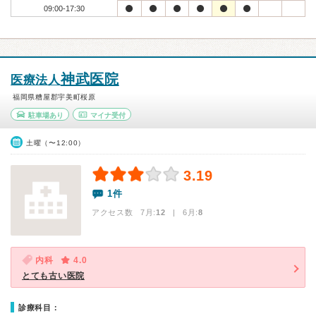
09:00-17:30
神武医院
医療法人
福岡県糟屋郡宇美町桜原
駐車場あり
マイナ受付
土曜（〜12:00）
3.19
1件
アクセス数 7月:
12
| 6月:
8
内科
4.0
とても古い医院
診療科目：