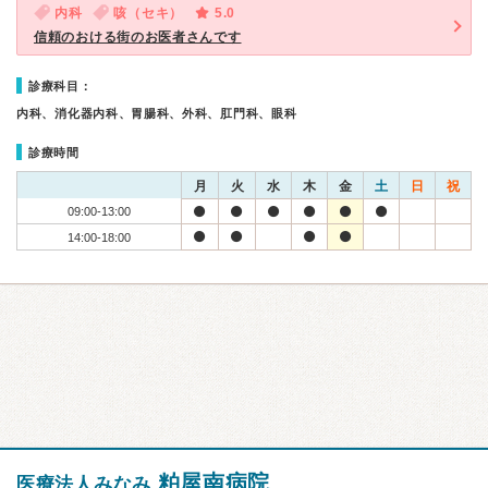
内科
咳（セキ）
5.0
信頼のおける街のお医者さんです
診療科目：
内科、消化器内科、胃腸科、外科、肛門科、眼科
診療時間
月
火
水
木
金
土
日
祝
09:00-13:00
14:00-18:00
粕屋南病院
医療法人みなみ