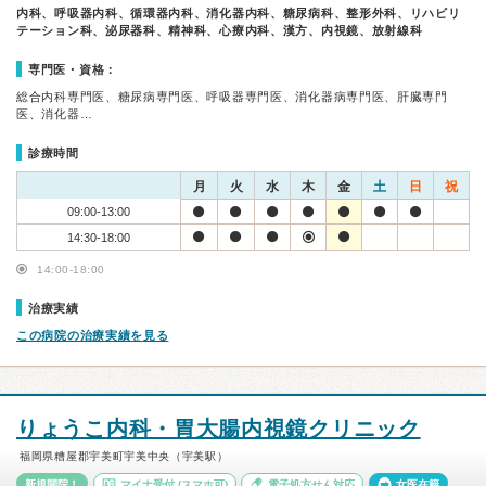
内科、呼吸器内科、循環器内科、消化器内科、糖尿病科、整形外科、リハビリ
テーション科、泌尿器科、精神科、心療内科、漢方、内視鏡、放射線科
専門医・資格：
総合内科専門医、糖尿病専門医、呼吸器専門医、消化器病専門医、肝臓専門
医、消化器…
診療時間
月
火
水
木
金
土
日
祝
09:00-13:00
14:30-18:00
14:00-18:00
治療実績
この病院の治療実績を見る
りょうこ内科・胃大腸内視鏡クリニック
福岡県糟屋郡宇美町宇美中央（宇美駅）
新規開院！
マイナ受付
(スマホ可)
電子処方せん対応
女医在籍