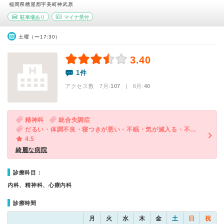
福岡県糟屋郡宇美町神武原
駐車場あり
マイナ受付
土曜（〜17:30）
3.40
1件
アクセス数 7月:
107
| 6月:
40
精神科
統合失調症
だるい・体調不良・寝つきが悪い・不眠・気が滅入る・不安・幻想・妄想・気分が異常に高揚している
4.5
綺麗な病院
診療科目：
内科、精神科、心療内科
診療時間
月
火
水
木
金
土
日
祝