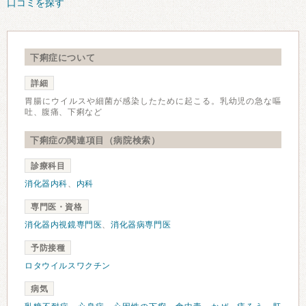
口コミを探す
下痢症について
詳細
胃腸にウイルスや細菌が感染したために起こる。乳幼児の急な嘔
吐、腹痛、下痢など
下痢症の関連項目（病院検索）
診療科目
消化器内科
、
内科
専門医・資格
消化器内視鏡専門医
、
消化器病専門医
予防接種
ロタウイルスワクチン
病気