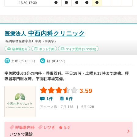
13:30-17:30
中西内科クリニック
医療法人
福岡県糟屋郡宇美町宇美（宇美駅）
駐車場あり
ネット予約
マイナ受付
(スマホ可)
土曜（〜13:00）
朝（8:45〜）
宇美駅徒歩3分の内科・呼吸器科。平日18時・土曜も13時まで診療。呼
吸器専門医在籍。平面駐車場完備。
3.59
1件
6件
アクセス数 7月:
136
| 6月:
129
呼吸器内科
いびき
5.0
いびきで受診