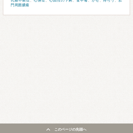
乳糖不耐症
、
心身症
、
心因性の下痢
、
食中毒
、
かぜ
、
痔ろう
、
肛
門周囲膿瘍
このページの先頭へ