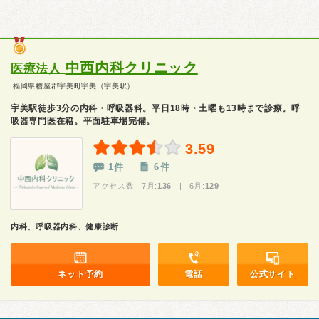
中西内科クリニック
医療法人
福岡県糟屋郡宇美町宇美（宇美駅）
宇美駅徒歩3分の内科・呼吸器科。平日18時・土曜も13時まで診療。呼
吸器専門医在籍。平面駐車場完備。
3.59
1件
6件
アクセス数 7月:
136
| 6月:
129
内科、呼吸器内科、健康診断
ネット予約
電話
公式サイト