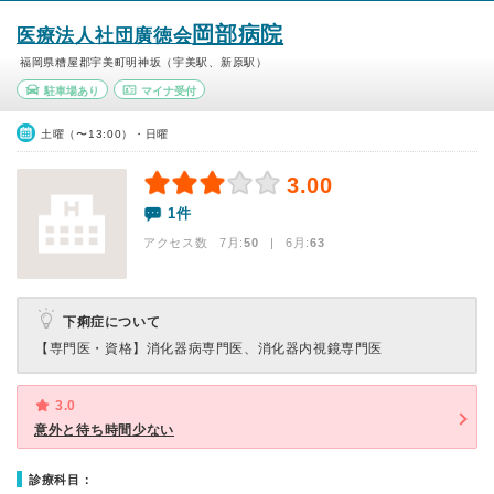
岡部病院
医療法人社団廣徳会
福岡県糟屋郡宇美町明神坂（宇美駅、新原駅）
駐車場あり
マイナ受付
土曜（〜13:00）・日曜
3.00
1件
アクセス数 7月:
50
| 6月:
63
下痢症について
【専門医・資格】
消化器病専門医、消化器内視鏡専門医
3.0
意外と待ち時間少ない
診療科目：