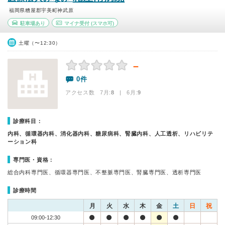
福岡県糟屋郡宇美町神武原
駐車場あり
マイナ受付
(スマホ可)
土曜（〜12:30）
－
0件
アクセス数 7月:
8
| 6月:
9
診療科目：
内科、循環器内科、消化器内科、糖尿病科、腎臓内科、人工透析、リハビリテ
ーション科
専門医・資格：
総合内科専門医、循環器専門医、不整脈専門医、腎臓専門医、透析専門医
診療時間
月
火
水
木
金
土
日
祝
09:00-12:30