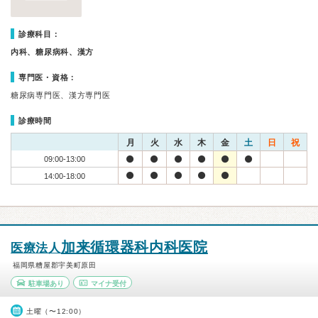
診療科目：
内科、糖尿病科、漢方
専門医・資格：
糖尿病専門医、漢方専門医
診療時間
月
火
水
木
金
土
日
祝
09:00-13:00
14:00-18:00
加来循環器科内科医院
医療法人
福岡県糟屋郡宇美町原田
駐車場あり
マイナ受付
土曜（〜12:00）