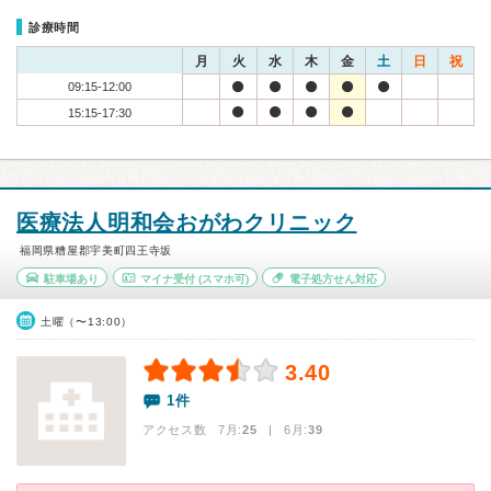
診療時間
月
火
水
木
金
土
日
祝
09:15-12:00
15:15-17:30
医療法人明和会おがわクリニック
福岡県糟屋郡宇美町四王寺坂
駐車場あり
マイナ受付
(スマホ可)
電子処方せん対応
土曜（〜13:00）
3.40
1件
アクセス数 7月:
25
| 6月:
39