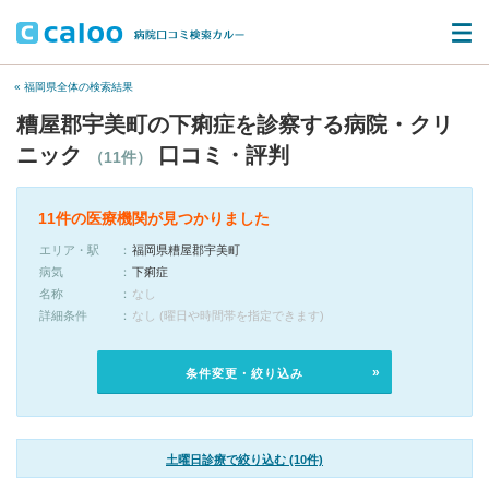
« 福岡県全体の検索結果
糟屋郡宇美町の下痢症を診察する病院・クリ
ニック
口コミ・評判
（11件）
11件の医療機関が見つかりました
エリア・駅
福岡県糟屋郡宇美町
病気
下痢症
名称
なし
詳細条件
なし (曜日や時間帯を指定できます)
条件変更・絞り込み
土曜日診療で絞り込む (10件)