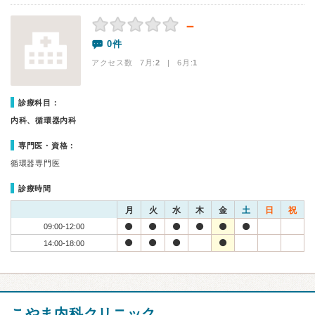
－
0件
アクセス数 7月:
2
| 6月:
1
診療科目：
内科、循環器内科
専門医・資格：
循環器専門医
診療時間
月
火
水
木
金
土
日
祝
09:00-12:00
14:00-18:00
こやま内科クリニック