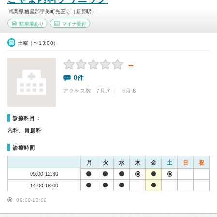
福岡県糟屋郡宇美町光正寺（新原駅）
駐車場あり
マイナ受付
土曜（〜13:00）
－
0件
アクセス数 7月:
7
| 6月:
8
診療科目：
内科、胃腸科
診療時間
月
火
水
木
金
土
日
祝
09:00-12:30
14:00-18:00
09:00-13:00