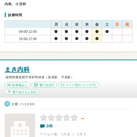
内科、小児科
診療時間
月
火
水
木
金
土
日
祝
09:00-12:00
15:00-17:00
まき内科
福岡県糟屋郡宇美町明神坂（新原駅、宇美駅）
駐車場あり
電子決済可
マイナ受付
(スマホ可)
電子処方せん対応
土曜（〜13:00）
－
0件
アクセス数 7月:
5
| 6月:
7