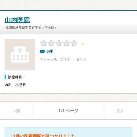
山内医院
福岡県糟屋郡宇美町宇美（宇美駅）
－
0件
アクセス数 7月:
2
| 6月:
4
診療科目：
内科、小児科
«前
1/1ページ
次»
11件の医療機関が見つかりました