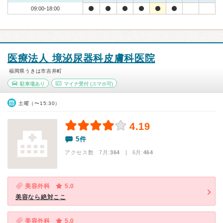
09:00-18:00
医療法人 境泌尿器科皮膚科医院
福岡県うきは市吉井町
駐車場あり
マイナ受付
(スマホ可)
土曜（〜15:30）
4.19
5件
アクセス数 7月:
364
| 6月:
464
美容外科
5.0
美容なら絶対ここ
美容外科
5.0