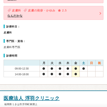
皮膚科
皮膚の発疹・かゆみ
2.5
なんだかな
診療科目：
皮膚科
専門医・資格：
皮膚科専門医
診療時間
月
火
水
木
金
土
日
祝
09:00-12:30
14:00-18:00
医療法人 浮羽クリニック
福岡県うきは市浮羽町東隈上