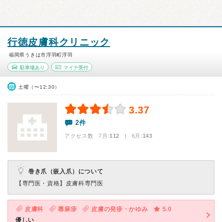
行徳皮膚科クリニック
福岡県うきは市浮羽町浮羽
駐車場あり
マイナ受付
土曜（〜12:30）
3.37
2件
アクセス数 7月:
112
| 6月:
143
巻き爪（嵌入爪）について
【専門医・資格】
皮膚科専門医
皮膚科
蕁麻疹
皮膚の発疹・かゆみ
5.0
優しい