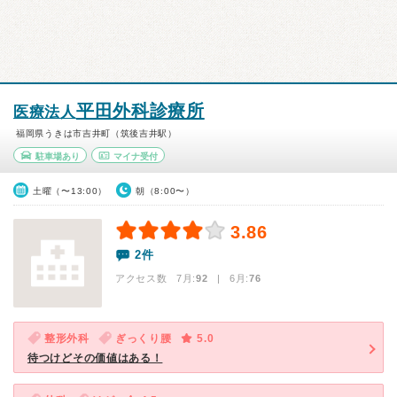
平田外科診療所
医療法人
福岡県うきは市吉井町（筑後吉井駅）
駐車場あり
マイナ受付
土曜（〜13:00）
朝（8:00〜）
3.86
2件
アクセス数 7月:
92
| 6月:
76
整形外科
ぎっくり腰
5.0
待つけどその価値はある！