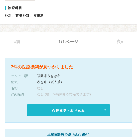
診療科目：
外科、整形外科、皮膚科
«前
1/1ページ
次»
7件の医療機関が見つかりました
エリア・駅
福岡県うきは市
病気
巻き爪（嵌入爪）
名称
なし
詳細条件
なし (曜日や時間帯を指定できます)
条件変更・絞り込み
土曜日診療で絞り込む (5件)