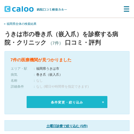
« 福岡県全体の検索結果
うきは市の巻き爪（嵌入爪）を診察する病
院・クリニック
口コミ・評判
（7件）
7件の医療機関が見つかりました
エリア・駅
福岡県うきは市
病気
巻き爪（嵌入爪）
名称
なし
詳細条件
なし (曜日や時間帯を指定できます)
条件変更・絞り込み
土曜日診療で絞り込む (5件)