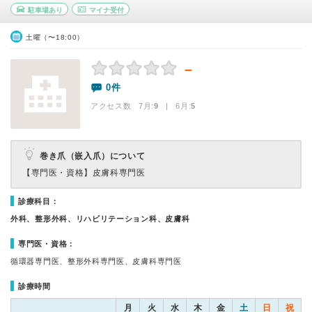
駐車場あり
マイナ受付
土曜（〜18:00）
－
0件
アクセス数 7月:
9
| 6月:
5
巻き爪（嵌入爪）について
【専門医・資格】
皮膚科専門医
診療科目：
外科、整形外科、リハビリテーション科、皮膚科
専門医・資格：
循環器専門医、整形外科専門医、皮膚科専門医
診療時間
月
火
水
木
金
土
日
祝