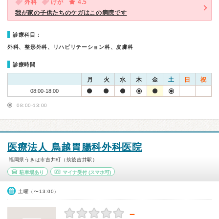
外科
けが
4.5
我が家の子供たちのケガはこの病院です
診療科目：
外科、整形外科、リハビリテーション科、皮膚科
診療時間
月
火
水
木
金
土
日
祝
08:00-18:00
08:00-13:00
医療法人 鳥越胃腸科外科医院
福岡県うきは市吉井町（筑後吉井駅）
駐車場あり
マイナ受付
(スマホ可)
土曜（〜13:00）
－