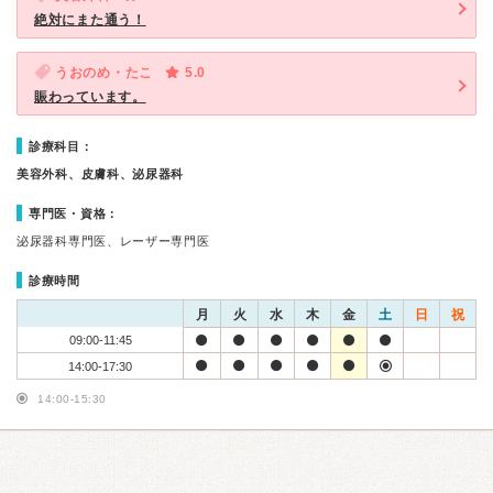
絶対にまた通う！
うおのめ・たこ
5.0
賑わっています。
診療科目：
美容外科、皮膚科、泌尿器科
専門医・資格：
泌尿器科専門医、レーザー専門医
診療時間
月
火
水
木
金
土
日
祝
09:00-11:45
14:00-17:30
14:00-15:30