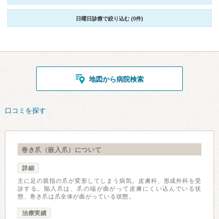
日曜日診療で絞り込む (0件)
地図から病院検索
口コミを探す
巻き爪（嵌入爪）について
詳細
主に足の親指の爪が変形してしまう病気。皮膚科、形成外科を受
診する。陥入爪は、爪の端が曲がって皮膚にくい込んでいる状
態、巻き爪は爪全体が曲がっている状態。
治療実績