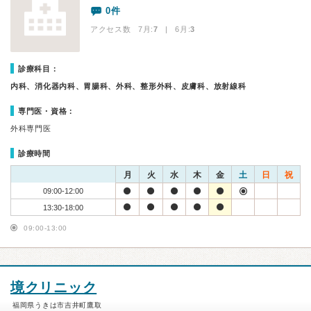
0件
アクセス数 7月:
7
| 6月:
3
診療科目：
内科、消化器内科、胃腸科、外科、整形外科、皮膚科、放射線科
専門医・資格：
外科専門医
診療時間
月
火
水
木
金
土
日
祝
09:00-12:00
13:30-18:00
09:00-13:00
境クリニック
福岡県うきは市吉井町鷹取