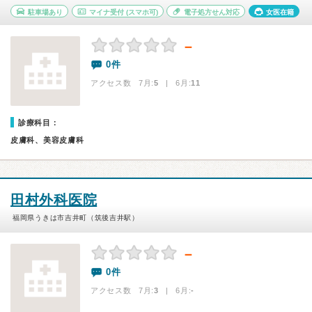
駐車場あり
マイナ受付
(スマホ可)
電子処方せん対応
女医在籍
－
0件
アクセス数 7月:
5
| 6月:
11
診療科目：
皮膚科、美容皮膚科
田村外科医院
福岡県うきは市吉井町（筑後吉井駅）
－
0件
アクセス数 7月:
3
| 6月:
-