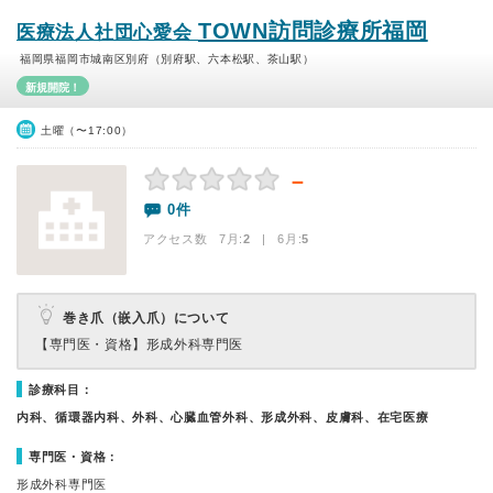
TOWN訪問診療所福岡
医療法人社団心愛会
福岡県福岡市城南区別府（別府駅、六本松駅、茶山駅）
新規開院！
土曜（〜17:00）
－
0件
アクセス数 7月:
2
| 6月:
5
巻き爪（嵌入爪）について
【専門医・資格】
形成外科専門医
診療科目：
内科、循環器内科、外科、心臓血管外科、形成外科、皮膚科、在宅医療
専門医・資格：
形成外科専門医