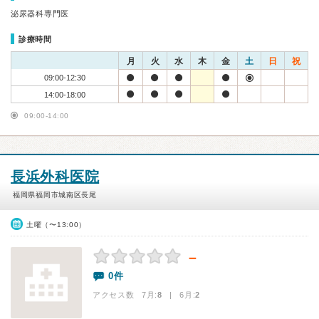
泌尿器科専門医
診療時間
月
火
水
木
金
土
日
祝
09:00-12:30
14:00-18:00
09:00-14:00
長浜外科医院
福岡県福岡市城南区長尾
土曜（〜13:00）
－
0件
アクセス数 7月:
8
| 6月:
2