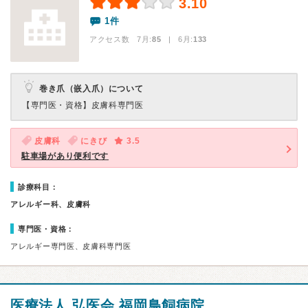
3.10
1件
アクセス数 7月:
85
| 6月:
133
巻き爪（嵌入爪）について
【専門医・資格】
皮膚科専門医
皮膚科
にきび
3.5
駐車場があり便利です
診療科目：
アレルギー科、皮膚科
専門医・資格：
アレルギー専門医、皮膚科専門医
医療法人 弘医会 福岡鳥飼病院