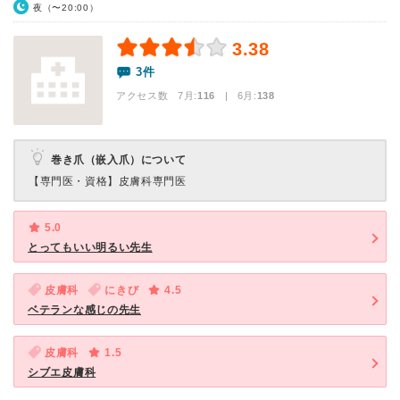
夜（〜20:00）
3.38
3件
アクセス数 7月:
116
| 6月:
138
巻き爪（嵌入爪）について
【専門医・資格】
皮膚科専門医
5.0
とってもいい明るい先生
皮膚科
にきび
4.5
ベテランな感じの先生
皮膚科
1.5
シブエ皮膚科