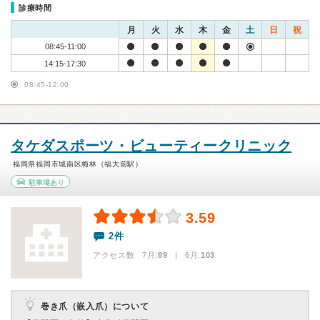
診療時間
月
火
水
木
金
土
日
祝
08:45-11:00
14:15-17:30
08:45-12:00
タケダスポーツ・ビューティークリニック
福岡県福岡市城南区梅林（福大前駅）
駐車場あり
3.59
2件
アクセス数 7月:
89
| 6月:
103
巻き爪（嵌入爪）について