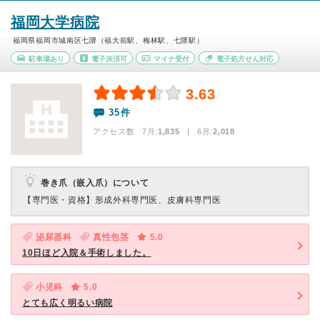
福岡大学病院
福岡県福岡市城南区七隈（福大前駅、梅林駅、七隈駅）
駐車場あり
電子決済可
マイナ受付
電子処方せん対応
3.63
35件
アクセス数 7月:
1,835
| 6月:
2,018
巻き爪（嵌入爪）について
【専門医・資格】
形成外科専門医、皮膚科専門医
泌尿器科
真性包茎
5.0
10日ほど入院＆手術しました。
小児科
5.0
とても広く明るい病院