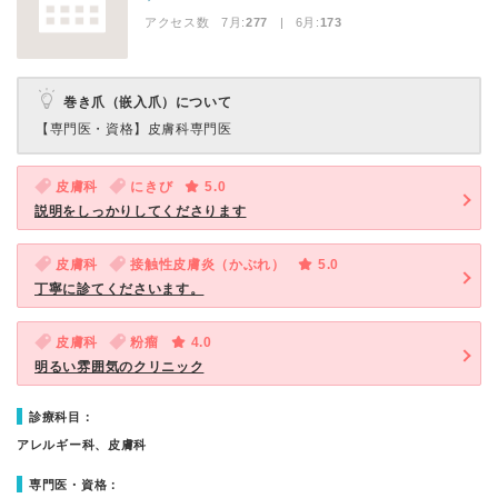
アクセス数 7月:
277
| 6月:
173
巻き爪（嵌入爪）について
【専門医・資格】
皮膚科専門医
皮膚科
にきび
5.0
説明をしっかりしてくださります
皮膚科
接触性皮膚炎（かぶれ）
5.0
丁寧に診てくださいます。
皮膚科
粉瘤
4.0
明るい雰囲気のクリニック
診療科目：
アレルギー科、皮膚科
専門医・資格：