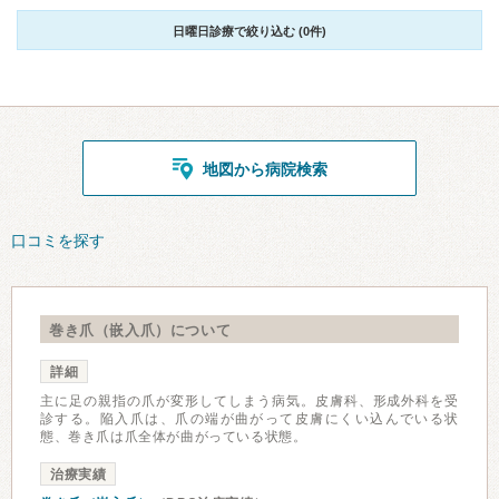
日曜日診療で絞り込む (0件)
地図から病院検索
口コミを探す
巻き爪（嵌入爪）について
詳細
主に足の親指の爪が変形してしまう病気。皮膚科、形成外科を受
診する。陥入爪は、爪の端が曲がって皮膚にくい込んでいる状
態、巻き爪は爪全体が曲がっている状態。
治療実績