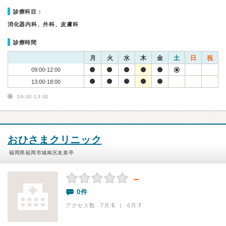
診療科目：
消化器内科、外科、皮膚科
診療時間
月
火
水
木
金
土
日
祝
09:00-12:00
13:00-18:00
09:00-13:00
おひさまクリニック
福岡県福岡市城南区友泉亭
－
0件
アクセス数 7月:
5
| 6月:
7