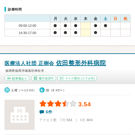
診療時間
月
火
水
木
金
土
日
祝
09:00-12:00
14:30-17:00
佐田整形外科病院
医療法人社団 正樹会
福岡県福岡市城南区神松寺
駐車場あり
電子決済可
マイナ受付
(スマホ可)
土曜（〜12:00）
朝（8:45〜）
3.54
6件
アクセス数 7月:
561
| 6月:
604