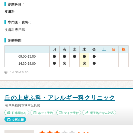
診療科目：
皮膚科
専門医・資格：
皮膚科専門医
診療時間
月
火
水
木
金
土
日
祝
09:00-13:00
14:30-18:00
14:30-20:00
丘の上皮ふ科・アレルギー科クリニック
福岡県福岡市城南区長尾
駐車場あり
ネット予約
マイナ受付
電子処方せん対応
女医在籍