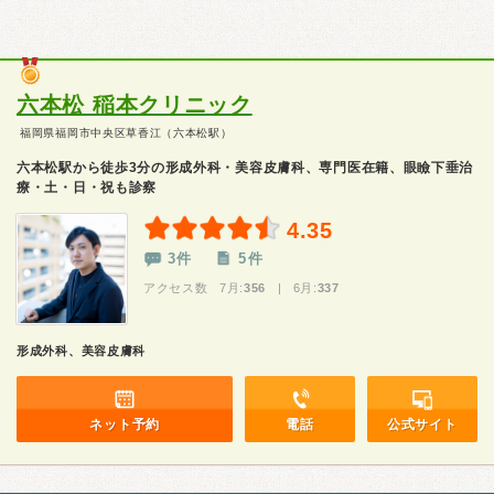
六本松 稲本クリニック
福岡県福岡市中央区草香江（六本松駅）
六本松駅から徒歩3分の形成外科・美容皮膚科、専門医在籍、眼瞼下垂治
療・土・日・祝も診察
4.35
3件
5件
アクセス数 7月:
356
| 6月:
337
形成外科、美容皮膚科
ネット予約
電話
公式サイト