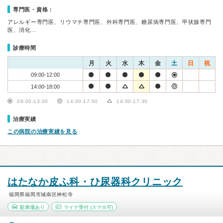
専門医・資格：
アレルギー専門医、リウマチ専門医、外科専門医、糖尿病専門医、甲状腺専門
医、消化…
診療時間
月
火
水
木
金
土
日
祝
09:00-12:00
14:00-18:00
09:00-13:00
14:00-17:00
14:00-17:30
治療実績
この病院の治療実績を見る
はたなか皮ふ科・ひ尿器科クリニック
福岡県福岡市城南区神松寺
駐車場あり
マイナ受付
(スマホ可)