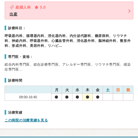
産婦人科
5.0
出産
診療科目：
呼吸器内科、循環器内科、消化器内科、内分泌代謝科、糖尿病科、リウマチ
科、神経内科、呼吸器外科、心臓血管外科、消化器外科、脳神経外科、整形外
科、形成外科、美容外科、リハビ…
専門医・資格：
総合内科専門医、総合診療専門医、アレルギー専門医、リウマチ専門医、感染
症専門医…
診療時間
月
火
水
木
金
土
日
祝
09:00-16:40
治療実績
この病院の治療実績を見る