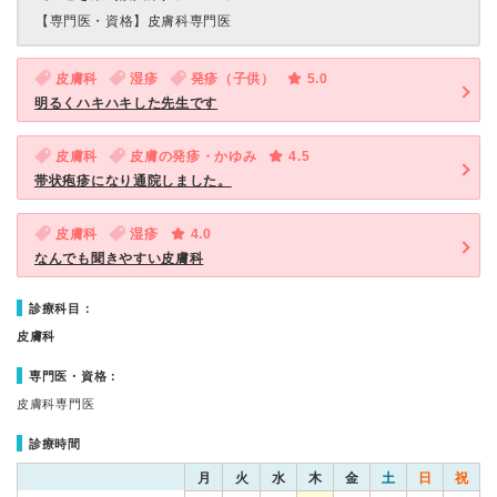
【専門医・資格】
皮膚科専門医
皮膚科
湿疹
発疹（子供）
5.0
明るくハキハキした先生です
皮膚科
皮膚の発疹・かゆみ
4.5
帯状疱疹になり通院しました。
皮膚科
湿疹
4.0
なんでも聞きやすい皮膚科
診療科目：
皮膚科
専門医・資格：
皮膚科専門医
診療時間
月
火
水
木
金
土
日
祝