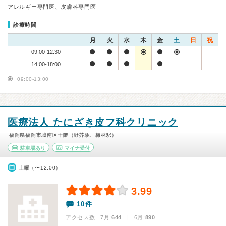
アレルギー専門医、皮膚科専門医
診療時間
月
火
水
木
金
土
日
祝
09:00-12:30
14:00-18:00
09:00-13:00
医療法人 たにざき皮フ科クリニック
福岡県福岡市城南区干隈（野芥駅、梅林駅）
駐車場あり
マイナ受付
土曜（〜12:00）
3.99
10件
アクセス数 7月:
644
| 6月:
890