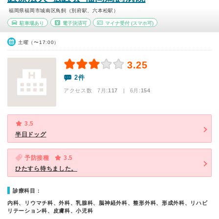
福岡県福岡市城南区鳥飼（別府駅、六本松駅）
駐車場あり
電子決済可
マイナ受付
(スマホ可)
土曜（〜17:00）
3.25
2件
アクセス数 7月:
117
| 6月:
154
3.5
半日ドッグ
予防接種
3.5
ひたすら待ちました。
診療科目：
内科、リウマチ科、外科、乳腺科、脳神経外科、整形外科、形成外科、リハビ
リテーション科、皮膚科、小児科