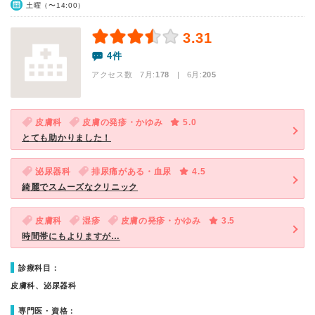
土曜（〜14:00）
3.31
4件
アクセス数 7月:
178
| 6月:
205
皮膚科
皮膚の発疹・かゆみ
5.0
とても助かりました！
泌尿器科
排尿痛がある・血尿
4.5
綺麗でスムーズなクリニック
皮膚科
湿疹
皮膚の発疹・かゆみ
3.5
時間帯にもよりますが…
診療科目：
皮膚科、泌尿器科
専門医・資格：