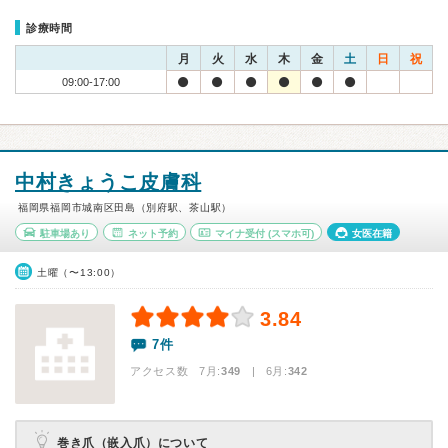
診療時間
月
火
水
木
金
土
日
祝
09:00-17:00
中村きょうこ皮膚科
福岡県福岡市城南区田島（別府駅、茶山駅）
駐車場あり
ネット予約
マイナ受付
(スマホ可)
女医在籍
土曜（〜13:00）
3.84
7件
アクセス数 7月:
349
| 6月:
342
巻き爪（嵌入爪）について