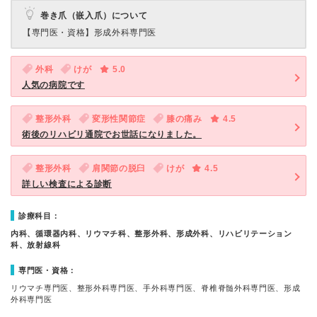
巻き爪（嵌入爪）について
【専門医・資格】
形成外科専門医
外科
けが
5.0
人気の病院です
整形外科
変形性関節症
膝の痛み
4.5
術後のリハビリ通院でお世話になりました。
整形外科
肩関節の脱臼
けが
4.5
詳しい検査による診断
診療科目：
内科、循環器内科、リウマチ科、整形外科、形成外科、リハビリテーション
科、放射線科
専門医・資格：
リウマチ専門医、整形外科専門医、手外科専門医、脊椎脊髄外科専門医、形成
外科専門医