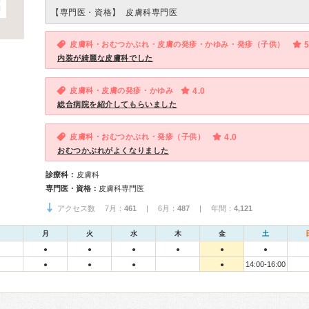
【専門医・資格】
皮膚科専門医
皮膚科・おむつかぶれ・皮膚の発疹・かゆみ・発疹（子供）
5
内装が綺麗な皮膚科でした
皮膚科・皮膚の発疹・かゆみ
4.0
総合病院を紹介してもらいました
皮膚科・おむつかぶれ・発疹（子供）
4.0
おむつかぶれがよくなりました
診療科：
皮膚科
専門医・資格：
皮膚科専門医
アクセス数 7月：
461
| 6月：
487
| 年間：
4,121
月
火
水
木
金
土
●
●
●
●
●
●
14:00-16:00
●
●
●
●