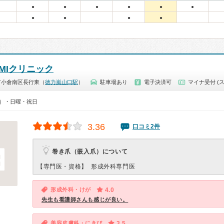
●
●
●
●
●
●
●
●
●
●
MIクリニック
市小倉南区長行東（
徳力嵐山口駅
）
駐車場あり
電子決済可
マイナ受付 (
00）・日曜・祝日
3.36
口コミ2件
巻き爪（嵌入爪）について
【専門医・資格】
形成外科専門医
形成外科・けが
4.0
先生も看護師さんも感じが良い。
美容皮膚科・にきび
3.5