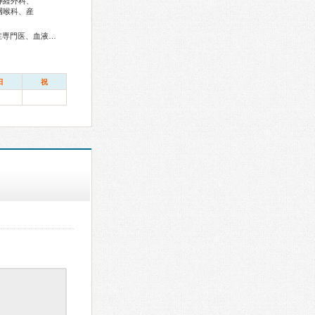
神経外科、
咽喉科、産
総合内科専門医、アレルギー専門医、リウマチ専門医、感染症専門医、血液専門医、外科専門医、糖尿病専門医、内分泌代謝科専門医、呼吸器専門医、呼吸器外科専門医、気管支鏡専門医、循環器専門医、消化器病専門医、消化器外科専門医、肝臓専門医、消化器内視鏡専門医、泌尿器科専門医、脳血管内治療専門医、神経内科専門医、脳神経外科専門医、整形外科専門医、手外科専門医、リハビリテーション科専門医、脊椎内視鏡下手術技術認定医、脊椎脊髄外科専門医、形成外科専門医、皮膚科専門医、眼科専門医、耳鼻咽喉科専門医、産婦人科専門医、婦人科腫瘍専門医、産科婦人科腹腔鏡技術認定医、女性ヘルスケア専門医、小児科専門医、老年病専門医、認知症専門医、精神科専門医、麻酔科専門医、細胞診専門医、病理専門医、口腔外科専門医、核医学専門医、放射線科専門医、救急科専門医、がん治療認定医
日
祝