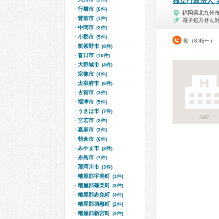
独立行政法人
行橋市
(6件)
福岡県北九州
豊前市
(1件)
電子処方せん
中間市
(2件)
小郡市
(5件)
朝（8:45〜）
筑紫野市
(8件)
春日市
(10件)
大野城市
(4件)
宗像市
(4件)
太宰府市
(6件)
古賀市
(3件)
福津市
(5件)
うきは市
(7件)
病院
宮若市
(2件)
嘉麻市
(3件)
朝倉市
(6件)
みやま市
(3件)
糸島市
(7件)
那珂川市
(3件)
糟屋郡宇美町
(1件)
糟屋郡篠栗町
(3件)
糟屋郡志免町
(4件)
糟屋郡須惠町
(2件)
糟屋郡新宮町
(3件)