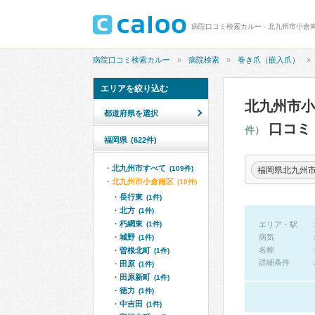
病院口コミ検索カルー - 北九州市小倉
病院口コミ検索カルー
病院検索
巻き爪（嵌入爪）
エリアを絞り込む
北九州市
都道府県を選択
口コミ
件）
福岡県
(622件)
北九州市すべて
(109件)
福岡県北九州
北九州市小倉南区
(10件)
長行東
(1件)
北方
(1件)
朽網東
(1件)
エリア・駅
城野
病気
(1件)
名称
曽根北町
(1件)
詳細条件
田原
(1件)
田原新町
(1件)
徳力
(1件)
中吉田
(1件)