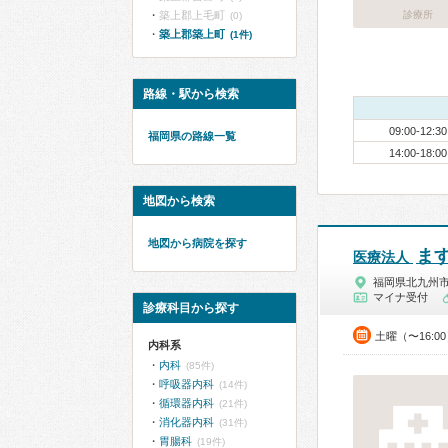
築上郡上毛町
診療所
(0)
築上郡築上町
(1件)
路線・駅から検索
09:00-12:30
福岡県の路線一覧
14:00-18:00
地図から検索
地図から病院を探す
ま
医療法人
福岡県北九州
マイナ受付
診療科目から探す
土曜（〜16:0
内科系
内科
(85件)
呼吸器内科
(14件)
循環器内科
(21件)
消化器内科
(31件)
胃腸科
(19件)