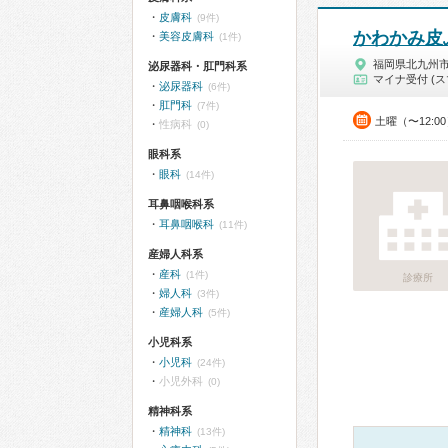
皮膚科
(9件)
かわかみ皮
美容皮膚科
(1件)
福岡県北九州
泌尿器科・肛門科系
マイナ受付 (ス
泌尿器科
(6件)
肛門科
(7件)
土曜（〜12:0
性病科
(0)
眼科系
眼科
(14件)
耳鼻咽喉科系
耳鼻咽喉科
(11件)
産婦人科系
産科
(1件)
診療所
婦人科
(3件)
産婦人科
(5件)
小児科系
小児科
(24件)
小児外科
(0)
精神科系
精神科
(13件)