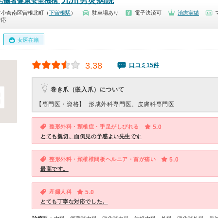
九州労災病院
 労働者健康安全機構
市小倉南区曽根北町（
下曽根駅
）
駐車場あり
電子決済可
治療実績
対応
女医在籍
3.38
口コミ15件
巻き爪（嵌入爪）について
【専門医・資格】
形成外科専門医、皮膚科専門医
整形外科・頸椎症・手足がしびれる
5.0
とても親切、面倒見の予感よい先生です
整形外科・頚椎椎間板ヘルニア・首が痛い
5.0
最高です。
産婦人科
5.0
とても丁寧な対応でした。