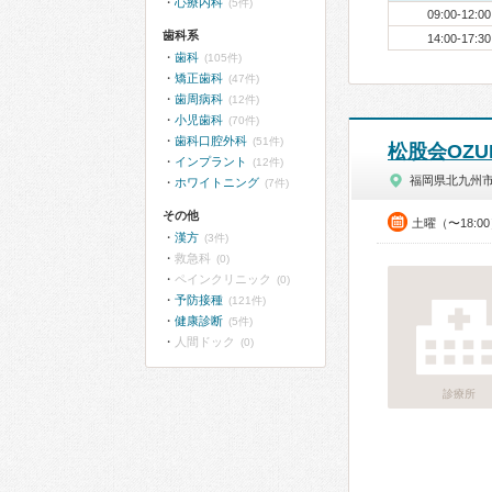
心療内科
(5件)
09:00-12:00
歯科系
14:00-17:30
歯科
(105件)
矯正歯科
(47件)
歯周病科
(12件)
小児歯科
(70件)
歯科口腔外科
(51件)
松股会OZU
インプラント
(12件)
福岡県北九州
ホワイトニング
(7件)
その他
土曜（〜18:
漢方
(3件)
救急科
(0)
ペインクリニック
(0)
予防接種
(121件)
健康診断
(5件)
人間ドック
(0)
診療所