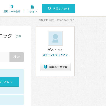
病院をさがす
新規ユーザ登録
ログイン
182,230
病院・
264,124
口コミ
ニック
（10
ゲスト
さん
ログインしてください
新規ユーザ登録
絞り込み »