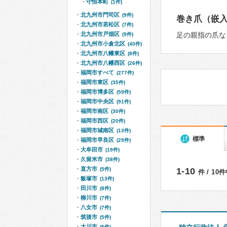
守恒本町
(1件)
北九州市門司区
(9件)
巻き爪（嵌
北九州市若松区
(7件)
北九州市戸畑区
足の親指の爪な
(9件)
北九州市小倉北区
(40件)
北九州市八幡東区
(8件)
北九州市八幡西区
(26件)
福岡市すべて
(277件)
福岡市東区
(35件)
福岡市博多区
(59件)
福岡市中央区
(91件)
福岡市南区
(30件)
福岡市西区
(20件)
福岡市城南区
(13件)
標準
福岡市早良区
(29件)
大牟田市
(19件)
久留米市
(38件)
直方市
(5件)
1-10
件 / 10
飯塚市
(13件)
田川市
(8件)
柳川市
(7件)
八女市
(7件)
筑後市
(5件)
大川市
(5件)