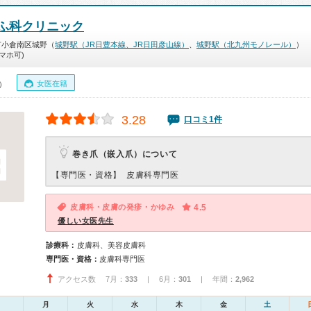
ふ科クリニック
市小倉南区城野（
城野駅（JR日豊本線、JR日田彦山線）
、
城野駅（北九州モノレール）
）
マホ可)
女医在籍
0）
3.28
口コミ1件
巻き爪（嵌入爪）について
【専門医・資格】
皮膚科専門医
皮膚科・皮膚の発疹・かゆみ
4.5
優しい女医先生
診療科：
皮膚科、美容皮膚科
専門医・資格：
皮膚科専門医
アクセス数 7月：
333
| 6月：
301
| 年間：
2,962
月
火
水
木
金
土