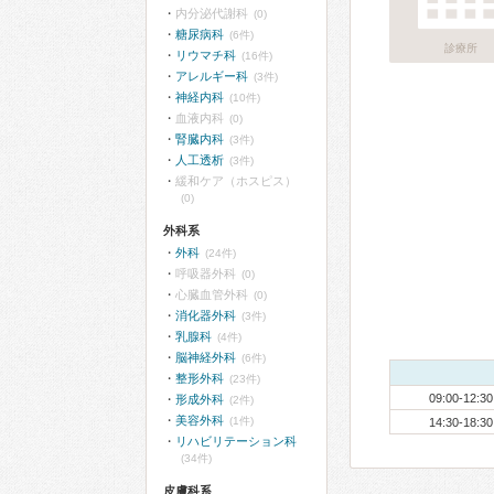
内分泌代謝科
(0)
糖尿病科
(6件)
診療所
リウマチ科
(16件)
アレルギー科
(3件)
神経内科
(10件)
血液内科
(0)
腎臓内科
(3件)
人工透析
(3件)
緩和ケア（ホスピス）
(0)
外科系
外科
(24件)
呼吸器外科
(0)
心臓血管外科
(0)
消化器外科
(3件)
乳腺科
(4件)
脳神経外科
(6件)
整形外科
(23件)
09:00-12:30
形成外科
(2件)
美容外科
(1件)
14:30-18:30
リハビリテーション科
(34件)
皮膚科系