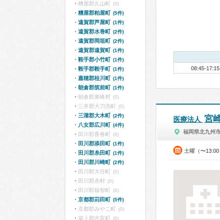
糟屋郡久山町
(0)
糟屋郡粕屋町
(5件)
遠賀郡芦屋町
(1件)
遠賀郡水巻町
(2件)
遠賀郡岡垣町
(2件)
遠賀郡遠賀町
(1件)
鞍手郡小竹町
(1件)
08:45-17:15
鞍手郡鞍手町
(1件)
嘉穂郡桂川町
(1件)
朝倉郡筑前町
(1件)
朝倉郡東峰村
(0)
三井郡大刀洗町
(0)
三潴郡大木町
(2件)
宮
医療法人
八女郡広川町
(4件)
福岡県北九州
田川郡香春町
(0)
田川郡添田町
(1件)
土曜（〜13:0
田川郡糸田町
(1件)
田川郡川崎町
(2件)
田川郡大任町
(0)
田川郡赤村
(0)
田川郡福智町
(0)
京都郡苅田町
(5件)
京都郡みやこ町
(0)
築上郡吉富町
(0)