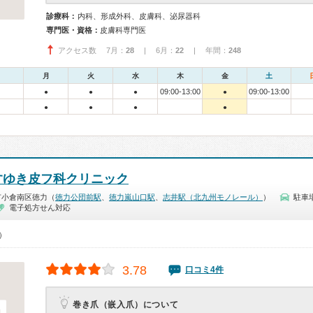
診療科：
内科、形成外科、皮膚科、泌尿器科
専門医・資格：
皮膚科専門医
アクセス数 7月：
28
| 6月：
22
| 年間：
248
月
火
水
木
金
土
09:00-13:00
09:00-13:00
●
●
●
●
●
●
●
●
すゆき皮フ科クリニック
市小倉南区徳力（
徳力公団前駅
、
徳力嵐山口駅
、
志井駅（北九州モノレール）
）
駐車
電子処方せん対応
0）
3.78
口コミ4件
巻き爪（嵌入爪）について