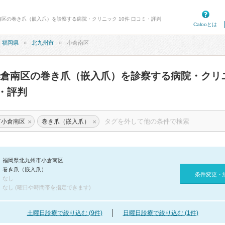
南区の巻き爪（嵌入爪）を診察する病院・クリニック 10件 口コミ・評判
Calooとは
福岡県
北九州市
小倉南区
小倉南区の巻き爪（嵌入爪）を診察する病院・クリ
・評判
×
×
市小倉南区
巻き爪（嵌入爪）
福岡県北九州市小倉南区
巻き爪（嵌入爪）
条件変更・
なし
なし (曜日や時間帯を指定できます)
土曜日診療で絞り込む (9件)
日曜日診療で絞り込む (1件)