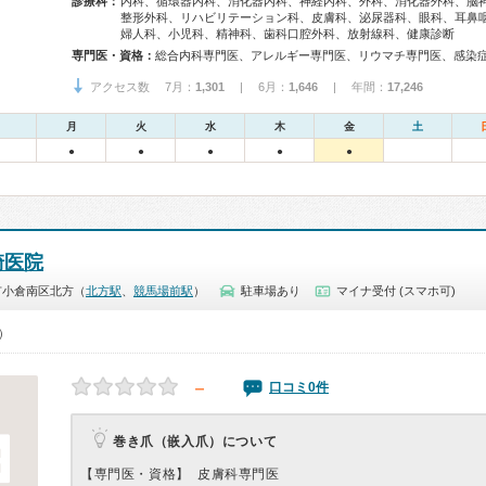
診療科：
内科、循環器内科、消化器内科、神経内科、外科、消化器外科、脳
整形外科、リハビリテーション科、皮膚科、泌尿器科、眼科、耳鼻
婦人科、小児科、精神科、歯科口腔外科、放射線科、健康診断
専門医・資格：
アクセス数 7月：
1,301
| 6月：
1,646
| 年間：
17,246
月
火
水
木
金
土
●
●
●
●
●
崎医院
市小倉南区北方（
北方駅
、
競馬場前駅
）
駐車場あり
マイナ受付 (スマホ可)
0）
－
口コミ0件
巻き爪（嵌入爪）について
【専門医・資格】
皮膚科専門医