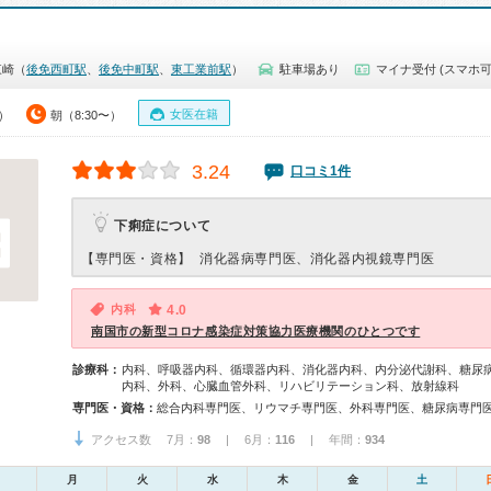
東崎（
後免西町駅
、
後免中町駅
、
東工業前駅
）
駐車場あり
マイナ受付 (スマホ可
女医在籍
0）
朝（8:30〜）
3.24
口コミ1件
下痢症について
【専門医・資格】
消化器病専門医、消化器内視鏡専門医
内科
4.0
南国市の新型コロナ感染症対策協力医療機関のひとつです
診療科：
内科、呼吸器内科、循環器内科、消化器内科、内分泌代謝科、糖尿
内科、外科、心臓血管外科、リハビリテーション科、放射線科
専門医・資格：
アクセス数 7月：
98
| 6月：
116
| 年間：
934
月
火
水
木
金
土