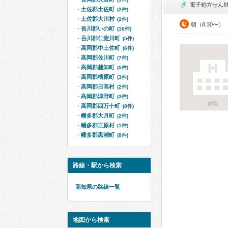
電子処方せん
土佐郡土佐町
(2件)
土佐郡大川村
(1件)
朝（8:30〜）
吾川郡いの町
(16件)
吾川郡仁淀川町
(5件)
高岡郡中土佐町
(6件)
高岡郡佐川町
(7件)
高岡郡越知町
(5件)
高岡郡檮原町
(3件)
高岡郡日高村
(2件)
高岡郡津野町
(3件)
病院
高岡郡四万十町
(8件)
幡多郡大月町
(2件)
幡多郡三原村
(1件)
幡多郡黒潮町
(8件)
路線・駅から検索
高知県の路線一覧
地図から検索