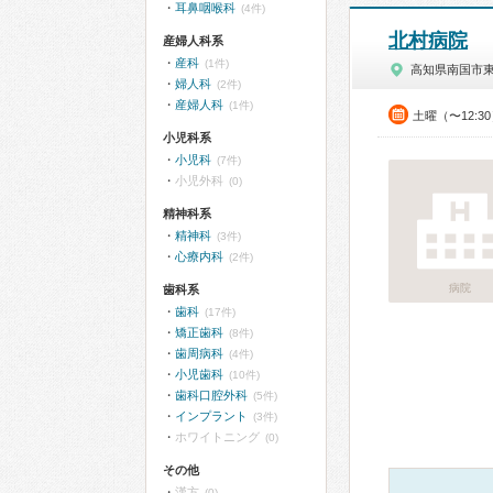
耳鼻咽喉科
(4件)
北村病院
産婦人科系
産科
(1件)
高知県南国市
婦人科
(2件)
産婦人科
(1件)
土曜（〜12:3
小児科系
小児科
(7件)
小児外科
(0)
精神科系
精神科
(3件)
心療内科
(2件)
病院
歯科系
歯科
(17件)
矯正歯科
(8件)
歯周病科
(4件)
小児歯科
(10件)
歯科口腔外科
(5件)
インプラント
(3件)
ホワイトニング
(0)
その他
漢方
(0)