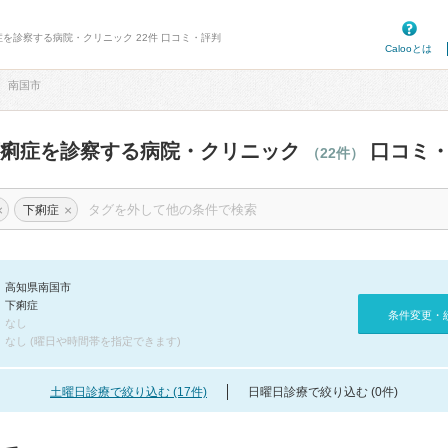
症を診察する病院・クリニック 22件 口コミ・評判
Calooとは
南国市
下痢症を診察する病院・クリニック
口コミ・
（22件）
×
×
下痢症
高知県南国市
下痢症
条件変更・
なし
なし (曜日や時間帯を指定できます)
土曜日診療で絞り込む (17件)
日曜日診療で絞り込む (0件)