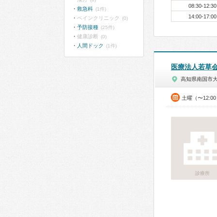
08:30-12:30
救急科
(1件)
14:00-17:00
ペインクリニック
(0)
予防接種
(25件)
健康診断
(0)
人間ドック
(1件)
医療法人若草
高知県南国市
土曜（〜12:0
診療所