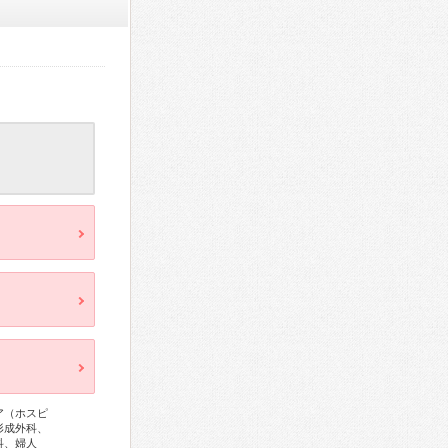
ア（ホスピ
形成外科、
科、婦人