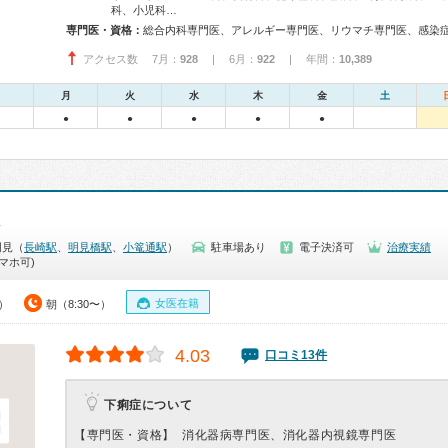
科、小児科…
専門医・資格：
アクセス数 7月：
928
| 6月：
922
| 年間：
10,389
月
火
水
木
金
土
●
●
●
●
●
明見（
長崎駅
、
明見橋駅
、
小篭通駅
）
駐車場あり
電子決済可
治療実績
マホ可)
女医在籍
0）
朝（8:30〜）
4.03
口コミ13件
下痢症について
【専門医・資格】
消化器病専門医、消化器内視鏡専門医