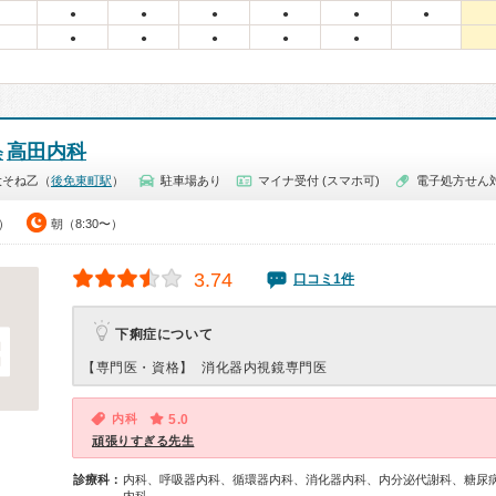
●
●
●
●
●
●
●
●
●
●
●
高田内科
会
大そね乙（
後免東町駅
）
駐車場あり
マイナ受付 (スマホ可)
電子処方せん
0）
朝（8:30〜）
3.74
口コミ1件
下痢症について
【専門医・資格】
消化器内視鏡専門医
内科
5.0
頑張りすぎる先生
診療科：
内科、呼吸器内科、循環器内科、消化器内科、内分泌代謝科、糖尿