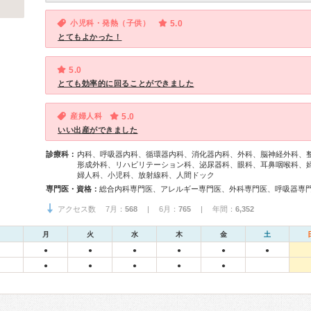
小児科・発熱（子供）
5.0
とてもよかった！
5.0
とても効率的に回ることができました
産婦人科
5.0
いい出産ができました
診療科：
内科、呼吸器内科、循環器内科、消化器内科、外科、脳神経外科、
形成外科、リハビリテーション科、泌尿器科、眼科、耳鼻咽喉科、
婦人科、小児科、放射線科、人間ドック
専門医・資格：
アクセス数 7月：
568
| 6月：
765
| 年間：
6,352
月
火
水
木
金
土
●
●
●
●
●
●
●
●
●
●
●