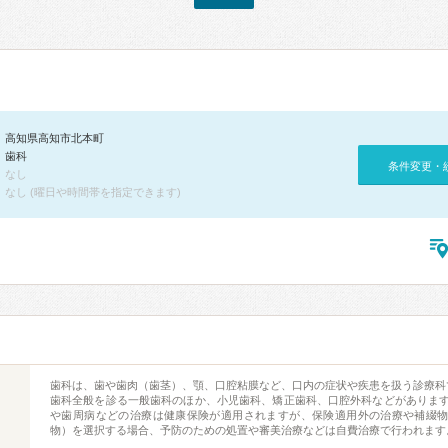
高知県高知市北本町
歯科
条件変更・
なし
なし (曜日や時間帯を指定できます)
歯科は、歯や歯肉（歯茎）、顎、口腔粘膜など、口内の症状や疾患を扱う診療科
歯科全般を診る一般歯科のほか、小児歯科、矯正歯科、口腔外科などがありま
や歯周病などの治療は健康保険が適用されますが、保険適用外の治療や補綴
物）を選択する場合、予防のための処置や審美治療などは自費治療で行われます