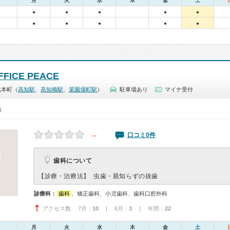
月
火
水
木
金
土
●
●
●
●
●
●
●
●
●
●
FFICE PEACE
北本町（
高知駅
、
高知橋駅
、
菜園場町駅
）
駐車場あり
マイナ受付
0）
－
口コミ0件
歯科について
【診療・治療法】
虫歯・親知らずの抜歯
診療科：
歯科
、矯正歯科、小児歯科、歯科口腔外科
アクセス数 7月：
10
| 6月：
3
| 年間：
22
月
火
水
木
金
土