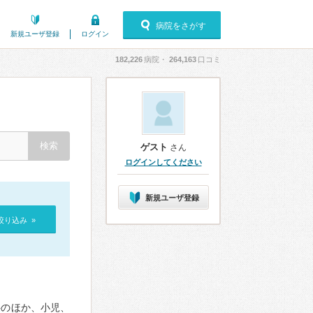
病院をさがす
新規ユーザ登録
ログイン
182,226
病院・
264,163
口コミ
ゲスト
さん
ログインしてください
新規ユーザ登録
絞り込み »
科のほか、小児、