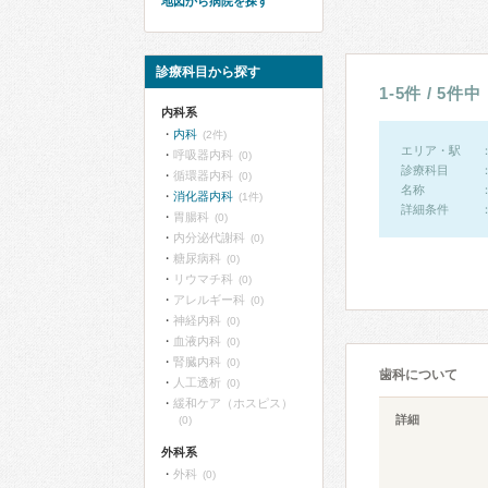
地図から病院を探す
診療科目から探す
1-5件 / 5件中
内科系
内科
(2件)
エリア・駅
呼吸器内科
(0)
診療科目
循環器内科
(0)
名称
消化器内科
(1件)
詳細条件
胃腸科
(0)
内分泌代謝科
(0)
糖尿病科
(0)
リウマチ科
(0)
アレルギー科
(0)
神経内科
(0)
血液内科
(0)
腎臓内科
(0)
歯科について
人工透析
(0)
緩和ケア（ホスピス）
詳細
(0)
外科系
外科
(0)