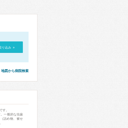
絞り込み »
地図から病院検索
です。
す。一般的な虫歯
物（詰め物、被せ
。