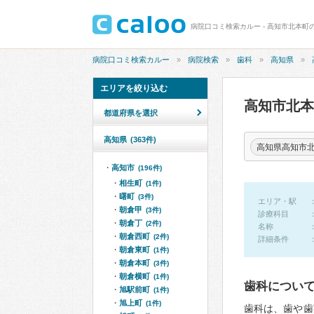
病院口コミ検索カルー - 高知市北本町
病院口コミ検索カルー
病院検索
歯科
高知県
エリアを絞り込む
高知市北
都道府県を選択
高知県
(363件)
高知県高知市
高知市
(196件)
相生町
(1件)
曙町
(3件)
エリア・駅
朝倉甲
(3件)
診療科目
朝倉丁
(2件)
名称
朝倉西町
(2件)
詳細条件
朝倉東町
(1件)
朝倉本町
(3件)
朝倉横町
(1件)
歯科につい
旭駅前町
(1件)
旭上町
(1件)
歯科は、歯や歯