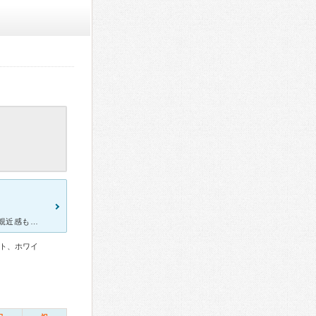
今まで何年かに渡り何かあれば 近隣の歯医者さんに通い続けました。親近感もわき接しやすく その先生も素晴らしい 方です。ですが、いつのまにか 治療はおまかせ、なあなあとなり事前の説明も無くなり、ある程
ト、ホワイ