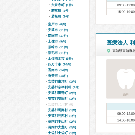
六泉寺町
(1件)
09:00-12:00
若草町
(2件)
15:00-19:00
若松町
(1件)
室戸市
(6件)
安芸市
(11件)
南国市
(17件)
土佐市
(9件)
医療法人 
須崎市
(11件)
高知県高知市
宿毛市
(11件)
土佐清水市
(5件)
四万十市
(20件)
香南市
(14件)
香美市
(14件)
安芸郡東洋町
(1件)
安芸郡奈半利町
(2件)
安芸郡田野町
(2件)
歯科
安芸郡安田町
(1件)
安芸郡北川村
(0)
安芸郡馬路村
(1件)
09:00-12:00
安芸郡芸西村
(1件)
14:00-18:00
長岡郡本山町
(1件)
長岡郡大豊町
(2件)
土佐郡土佐町
(1件)