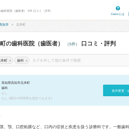
の歯科医院（歯医者） 5件 口コミ・評判
Calooとは
高知市
北本町
本町の歯科医院（歯医者）
口コミ・評判
（5件）
×
×
北本町
歯科
高知県高知市北本町
歯科
条件変更・
なし
なし (曜日や時間帯を指定できます)
て
茎、顎、口腔粘膜など、口内の症状と疾患を扱う診療科です。一般歯