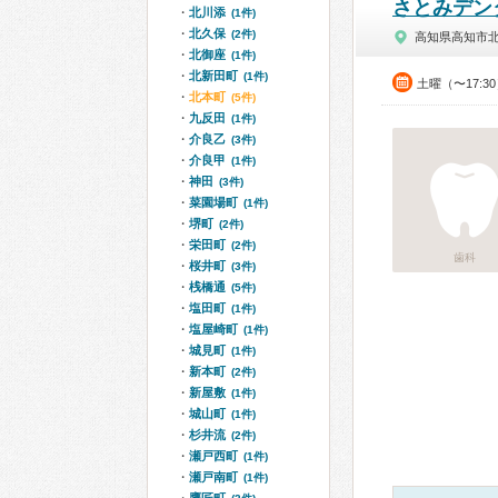
さとみデン
北川添
(1件)
北久保
(2件)
高知県高知市
北御座
(1件)
北新田町
(1件)
土曜（〜17:3
北本町
(5件)
九反田
(1件)
介良乙
(3件)
介良甲
(1件)
神田
(3件)
菜園場町
(1件)
堺町
(2件)
栄田町
(2件)
歯科
桜井町
(3件)
桟橋通
(5件)
塩田町
(1件)
塩屋崎町
(1件)
城見町
(1件)
新本町
(2件)
新屋敷
(1件)
城山町
(1件)
杉井流
(2件)
瀬戸西町
(1件)
瀬戸南町
(1件)