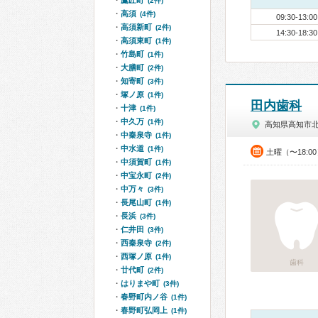
鷹匠町
(2件)
高須
(4件)
09:30-13:00
高須新町
(2件)
14:30-18:30
高須東町
(1件)
竹島町
(1件)
大膳町
(2件)
知寄町
(3件)
塚ノ原
(1件)
田内歯科
十津
(1件)
中久万
(1件)
高知県高知市
中秦泉寺
(1件)
中水道
(1件)
土曜（〜18:0
中須賀町
(1件)
中宝永町
(2件)
中万々
(3件)
長尾山町
(1件)
長浜
(3件)
仁井田
(3件)
西秦泉寺
(2件)
西塚ノ原
(1件)
歯科
廿代町
(2件)
はりまや町
(3件)
春野町内ノ谷
(1件)
春野町弘岡上
(1件)