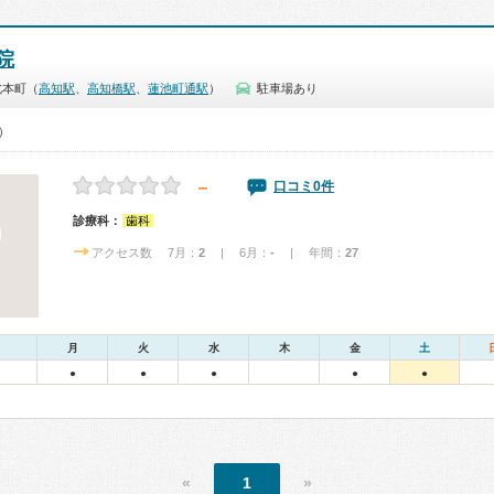
院
北本町（
高知駅
、
高知橋駅
、
蓮池町通駅
）
駐車場あり
0）
－
口コミ0件
診療科：
歯科
アクセス数 7月：
2
| 6月：
-
| 年間：
27
月
火
水
木
金
土
●
●
●
●
●
«
1
»