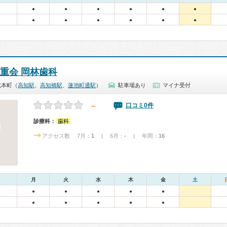
●
●
●
●
●
●
●
●
●
●
●
●
利重会 岡林歯科
北本町（
高知駅
、
高知橋駅
、
蓮池町通駅
）
駐車場あり
マイナ受付
－
口コミ0件
診療科：
歯科
アクセス数 7月：
1
| 6月：
-
| 年間：
16
月
火
水
木
金
土
●
●
●
●
●
●
●
●
●
●