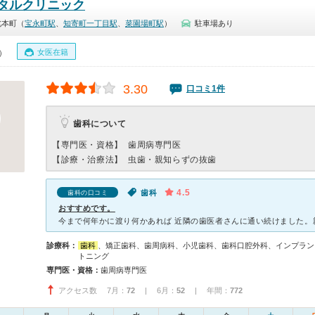
タルクリニック
北本町（
宝永町駅
、
知寄町一丁目駅
、
菜園場町駅
）
駐車場あり
女医在籍
0）
3.30
口コミ1件
歯科について
【専門医・資格】
歯周病専門医
【診療・治療法】
虫歯・親知らずの抜歯
4.5
歯科
歯科の口コミ
おすすめです。
診療科：
歯科
、矯正歯科、歯周病科、小児歯科、歯科口腔外科、インプラン
トニング
専門医・資格：
歯周病専門医
アクセス数 7月：
72
| 6月：
52
| 年間：
772