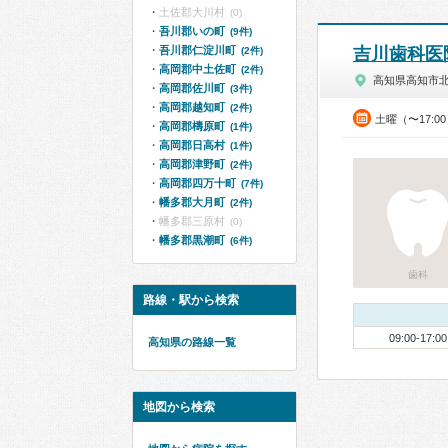
土佐郡大川村
(0)
吾川郡いの町
(9件)
吾川郡仁淀川町
吉川歯科医
(2件)
高岡郡中土佐町
(2件)
高知県高知市
高岡郡佐川町
(3件)
高岡郡越知町
(2件)
土曜（〜17:0
高岡郡檮原町
(1件)
高岡郡日高村
(1件)
高岡郡津野町
(2件)
高岡郡四万十町
(7件)
幡多郡大月町
(2件)
幡多郡三原村
(0)
幡多郡黒潮町
(6件)
歯科
路線・駅から検索
09:00-17:00
高知県の路線一覧
地図から検索