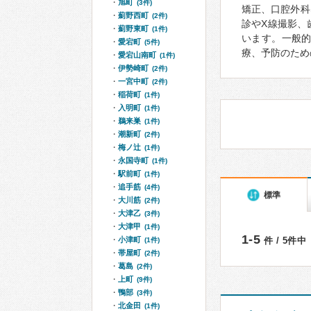
旭町
(3件)
矯正、口腔外科
薊野西町
(2件)
診やX線撮影、
薊野東町
(1件)
います。一般
愛宕町
(5件)
療、予防のため
愛宕山南町
(1件)
伊勢崎町
(2件)
一宮中町
(2件)
稲荷町
(1件)
入明町
(1件)
鵜来巣
(1件)
潮新町
(2件)
梅ノ辻
(1件)
永国寺町
(1件)
駅前町
(1件)
追手筋
(4件)
標準
大川筋
(2件)
大津乙
(3件)
大津甲
(1件)
1-5
小津町
件 / 5件中
(1件)
帯屋町
(2件)
葛島
(2件)
上町
(9件)
鴨部
(3件)
北金田
(1件)