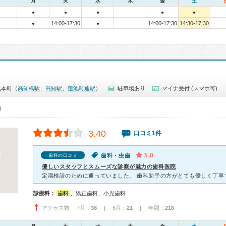
月
火
水
木
金
土
●
●
●
●
●
14:00-17:30
14:00-17:30
14:30-17:30
●
●
北本町（
高知橋駅
、
高知駅
、
蓮池町通駅
）
駐車場あり
マイナ受付 (スマホ可)
0）
3.40
口コミ1件
5.0
歯科・虫歯
歯科の口コミ
優しいスタッフとスムーズな診察が魅力の歯科医院
診療科：
歯科
、矯正歯科、小児歯科
アクセス数 7月：
38
| 6月：
21
| 年間：
218