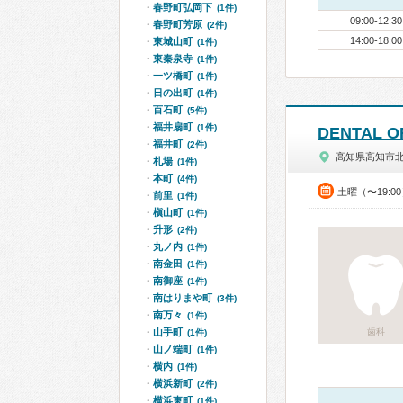
春野町弘岡下
(1件)
09:00-12:30
春野町芳原
(2件)
14:00-18:00
東城山町
(1件)
東秦泉寺
(1件)
一ツ橋町
(1件)
日の出町
(1件)
百石町
(5件)
福井扇町
(1件)
DENTAL O
福井町
(2件)
高知県高知市
札場
(1件)
本町
(4件)
土曜（〜19:0
前里
(1件)
槇山町
(1件)
升形
(2件)
丸ノ内
(1件)
南金田
(1件)
南御座
(1件)
南はりまや町
(3件)
南万々
(1件)
山手町
歯科
(1件)
山ノ端町
(1件)
横内
(1件)
横浜新町
(2件)
横浜東町
(1件)