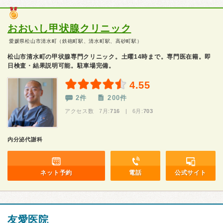
おおいし甲状腺クリニック
愛媛県松山市清水町（鉄砲町駅、清水町駅、高砂町駅）
松山市清水町の甲状腺専門クリニック。土曜14時まで。専門医在籍。即
日検査・結果説明可能。駐車場完備。
4.55
2件
200件
アクセス数 7月:
716
| 6月:
703
内分泌代謝科
ネット予約
電話
公式サイト
友愛医院