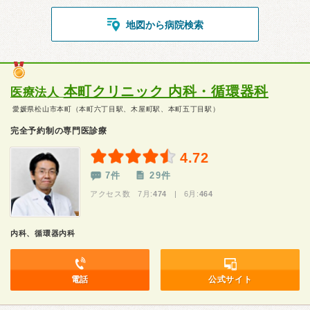
地図から病院検索
本町クリニック 内科・循環器科
医療法人
愛媛県松山市本町（本町六丁目駅、木屋町駅、本町五丁目駅）
完全予約制の専門医診療
4.72
7件
29件
アクセス数 7月:
474
| 6月:
464
内科、循環器内科
電話
公式サイト