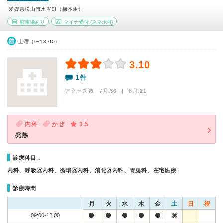
愛媛県松山市水泥町（梅本駅）
駐車場あり
マイナ受付
(スマホ可)
土曜（〜13:00）
3.10
1件
アクセス数 7月:
36
| 6月:
21
内科
かぜ
3.5
発熱
診療科目：
内科、呼吸器内科、循環器内科、消化器内科、胃腸科、在宅医療
診療時間
月
火
水
木
金
土
日
祝
09:00-12:00