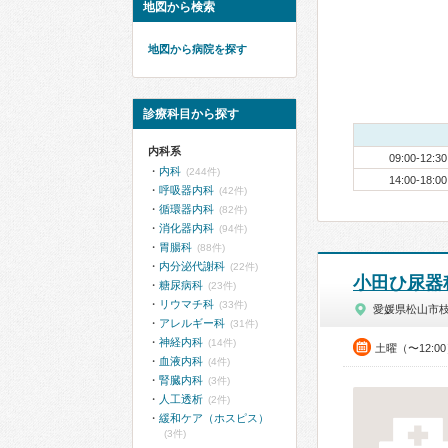
地図から検索
地図から病院を探す
診療科目から探す
内科系
09:00-12:30
内科
(244件)
14:00-18:00
呼吸器内科
(42件)
循環器内科
(82件)
消化器内科
(94件)
胃腸科
(88件)
内分泌代謝科
(22件)
小田ひ尿器
糖尿病科
(23件)
リウマチ科
(33件)
愛媛県松山市
アレルギー科
(31件)
神経内科
(14件)
土曜（〜12:0
血液内科
(4件)
腎臓内科
(3件)
人工透析
(2件)
緩和ケア（ホスピス）
(3件)