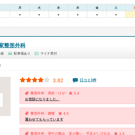
月
火
水
木
金
土
●
●
●
●
●
●
家整形外科
小坂
駐車場あり
マイナ受付
0）
3.82
口コミ3件
整形外科・骨折・けが
5.0
お世話になりました。
整形外科・腰痛
4.5
通わせてもらっています
整形外科・背中の痛み・首が痛い・手足がしびれる
3.5