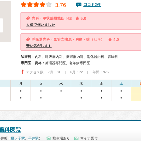
3.76
口コミ2件
内科・甲状腺機能低下症
5.0
人伝で伺いました
呼吸器内科・気管支喘息・胸痛・咳（セキ）
4.0
安い気がします
診療科：
内科、呼吸器内科、循環器内科、消化器内科、胃腸科
専門医・資格：
循環器専門医、老年病専門医
アクセス数 7月：
81
| 6月：
72
| 年間：
975
月
火
水
木
金
土
●
●
●
●
●
●
●
●
●
●
●
腸科医院
平井町（
鷹ノ子駅
、
平井駅
）
駐車場あり
マイナ受付