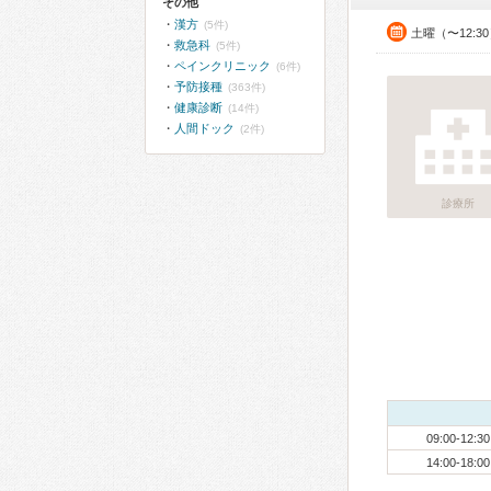
その他
漢方
(5件)
土曜（〜12:3
救急科
(5件)
ペインクリニック
(6件)
予防接種
(363件)
健康診断
(14件)
人間ドック
(2件)
診療所
09:00-12:30
14:00-18:00