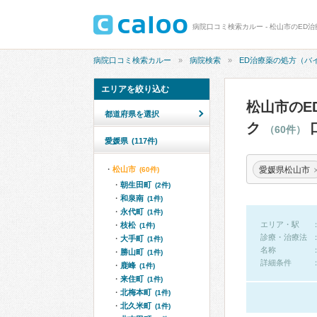
病院口コミ検索カルー
病院検索
ED治療薬の処方（バ
エリアを絞り込む
松山市のE
都道府県を選択
ク
（60件）
愛媛県
(117件)
愛媛県松山市
松山市
(60件)
朝生田町
(2件)
和泉南
(1件)
永代町
(1件)
エリア・駅
枝松
(1件)
診療・治療法
大手町
(1件)
名称
勝山町
(1件)
詳細条件
鹿峰
(1件)
来住町
(1件)
北梅本町
(1件)
北久米町
(1件)