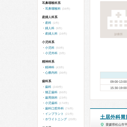
耳鼻咽喉科系
耳鼻咽喉科
(34件)
産婦人科系
産科
(1件)
婦人科
(9件)
産婦人科
(16件)
診療所
小児科系
小児科
(50件)
小児外科
(3件)
精神科系
精神科
(43件)
心療内科
(36件)
歯科系
09:00-13:00
歯科
(249件)
15:30-19:00
矯正歯科
(66件)
歯周病科
(23件)
小児歯科
(174件)
歯科口腔外科
(74件)
インプラント
(21件)
土居外科胃
ホワイトニング
(20件)
愛媛県松山市