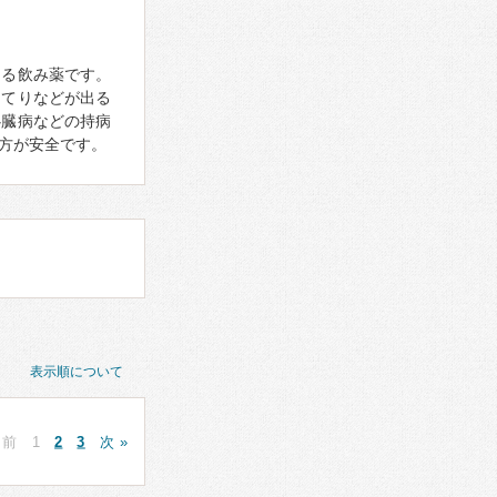
ける飲み薬です。
ほてりなどが出る
心臓病などの持病
方が安全です。
表示順について
 前
1
2
3
次 »