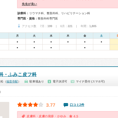
先生が良い
診療科：
リウマチ科、整形外科、リハビリテーション科
専門医・資格：
整形外科専門医
アクセス数 7月：
199
| 6月：
221
| 年間：
1,805
月
火
水
木
金
土
●
●
●
●
●
●
●
●
●
●
科・ふみこ皮フ科
枝松（
福音寺駅
）
駐車場あり
電子決済可
マイナ受付 (スマホ可)
0）
3.77
口コミ2件
皮膚科・皮膚の発疹・かゆみ
4.5