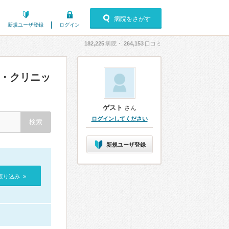
病院をさがす
新規ユーザ登録
ログイン
182,225
病院・
264,153
口コミ
院・クリニッ
ゲスト
さん
ログインしてください
新規ユーザ登録
絞り込み »