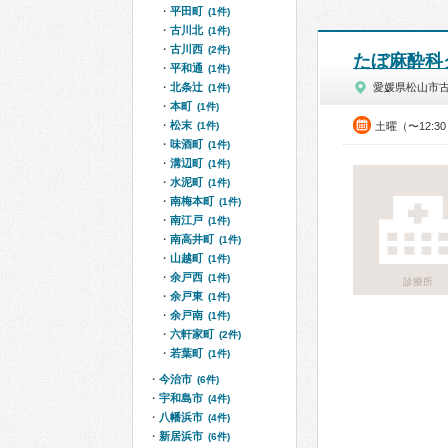
平田町
(1件)
古川北
(1件)
古川西
(2件)
たぼ麻酔科
平和通
(1件)
北条辻
愛媛県松山市
(1件)
本町
(1件)
松末
(1件)
土曜（〜12:3
味酒町
(1件)
溝辺町
(1件)
水泥町
(1件)
南梅本町
(1件)
南江戸
(1件)
南高井町
(1件)
山越町
(1件)
余戸西
(1件)
診療所
余戸東
(1件)
余戸南
(1件)
六軒家町
(2件)
若葉町
(1件)
今治市
(6件)
宇和島市
(4件)
八幡浜市
(4件)
新居浜市
(6件)