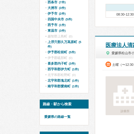
西条市
(7件)
大洲市
(3件)
伊予市
(2件)
08:30-12:30
四国中央市
(5件)
西予市
(1件)
東温市
(3件)
越智郡上島町
(0)
上浮穴郡久万高原町
(5
医療法人清
件)
伊予郡松前町
(5件)
愛媛県松山市
伊予郡砥部町
(0)
喜多郡内子町
(3件)
土曜（〜12:3
西宇和郡伊方町
(1件)
北宇和郡松野町
(0)
北宇和郡鬼北町
(1件)
南宇和郡愛南町
(1件)
路線・駅から検索
診療所
愛媛県の路線一覧