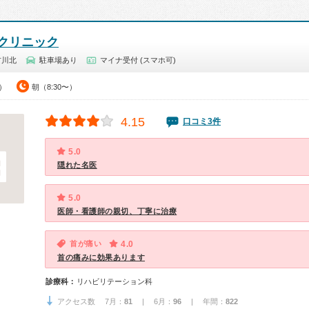
クリニック
古川北
駐車場あり
マイナ受付 (スマホ可)
0）
朝（8:30〜）
4.15
口コミ3件
5.0
隠れた名医
5.0
医師・看護師の親切、丁寧に治療
首が痛い
4.0
首の痛みに効果あります
診療科：
リハビリテーション科
アクセス数 7月：
81
| 6月：
96
| 年間：
822