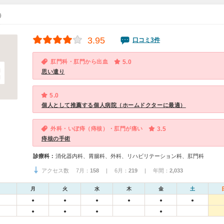
0）
3.95
口コミ3件
肛門科・肛門から出血
5.0
思い遣り
5.0
個人として推薦する個人病院（ホームドクターに最適）
外科・いぼ痔（痔核）・肛門が痛い
3.5
痔核の手術
診療科：
消化器内科、胃腸科、外科、リハビリテーション科、肛門科
アクセス数 7月：
158
| 6月：
219
| 年間：
2,033
月
火
水
木
金
土
●
●
●
●
●
●
●
●
●
●