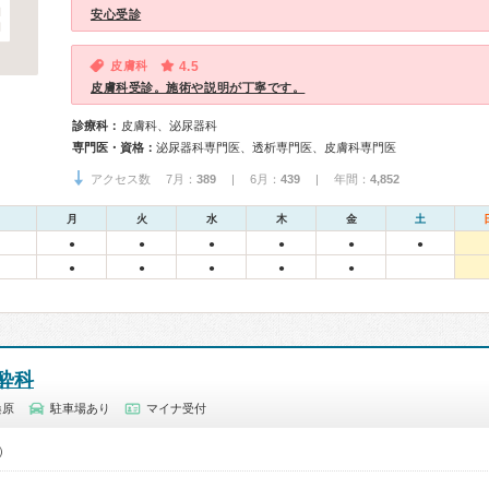
安心受診
皮膚科
4.5
皮膚科受診。施術や説明が丁寧です。
診療科：
皮膚科、泌尿器科
専門医・資格：
泌尿器科専門医、透析専門医、皮膚科専門医
アクセス数 7月：
389
| 6月：
439
| 年間：
4,852
月
火
水
木
金
土
●
●
●
●
●
●
●
●
●
●
●
酔科
桑原
駐車場あり
マイナ受付
0）