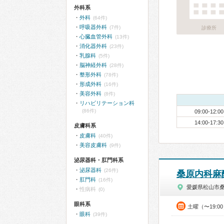
外科系
外科
(64件)
呼吸器外科
(7件)
診療所
心臓血管外科
(13件)
消化器外科
(23件)
乳腺科
(5件)
脳神経外科
(28件)
整形外科
(78件)
形成外科
(16件)
美容外科
(8件)
リハビリテーション科
(86件)
09:00-12:00
14:00-17:30
皮膚科系
皮膚科
(40件)
美容皮膚科
(9件)
泌尿器科・肛門科系
泌尿器科
(26件)
桑原内科麻
肛門科
(16件)
愛媛県松山市
性病科
(0)
眼科系
土曜（〜19:0
眼科
(39件)