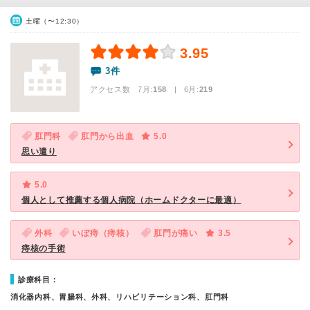
土曜（〜12:30）
3.95
3件
アクセス数 7月:
158
| 6月:
219
肛門科
肛門から出血
5.0
思い遣り
5.0
個人として推薦する個人病院（ホームドクターに最適）
外科
いぼ痔（痔核）
肛門が痛い
3.5
痔核の手術
診療科目：
消化器内科、胃腸科、外科、リハビリテーション科、肛門科