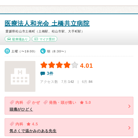
医療法人和光会 土橋共立病院
愛媛県松山市土橋町（土橋駅、松山市駅、大手町駅）
駐車場あり
マイナ受付
土曜（〜19:00）
朝（8:30〜）
4.01
3件
アクセス数 7月:
142
| 6月:
84
内科
かぜ
発熱・頭が痛い
5.0
頭痛がひどく
内科
4.5
気さくで温かみのある先生