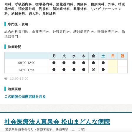
内科、呼吸器内科、循環器内科、消化器内科、胃腸科、糖尿病科、外科、呼吸
器外科、消化器外科、乳腺科、脳神経外科、整形外科、リハビリテーション
科、泌尿器科、婦人科、放射線科
専門医・資格：
総合内科専門医、血液専門医、外科専門医、糖尿病専門医、呼吸器専門医、循
環器専門…
診療時間
月
火
水
木
金
土
日
祝
09:00-12:00
13:30-17:00
13:00-17:00
治療実績
この病院の治療実績を見る
社会医療法人真泉会 松山まどんな病院
愛媛県松山市喜与町（警察署前駅、勝山町駅、上一万駅）