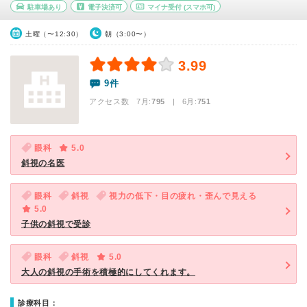
駐車場あり
電子決済可
マイナ受付
(スマホ可)
土曜（〜12:30）
朝（3:00〜）
3.99
9件
アクセス数 7月:
795
| 6月:
751
眼科
5.0
斜視の名医
眼科
斜視
視力の低下・目の疲れ・歪んで見える
5.0
子供の斜視で受診
眼科
斜視
5.0
大人の斜視の手術を積極的にしてくれます。
診療科目：