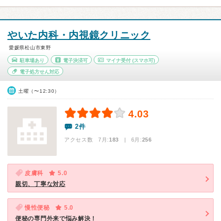
やいた内科・内視鏡クリニック
愛媛県松山市東野
駐車場あり
電子決済可
マイナ受付
(スマホ可)
電子処方せん対応
土曜（〜12:30）
4.03
2件
アクセス数 7月:
183
| 6月:
256
皮膚科
5.0
親切、丁寧な対応
慢性便秘
5.0
便秘の専門外来で悩み解決！