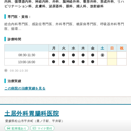
内科、循環器内科、神経内科、外科、脳神経外科、整形外科、形成外科、リハ
ビリテーション科、皮膚科、泌尿器科、眼科、婦人科、放射線科
専門医・資格：
総合内科専門医、感染症専門医、外科専門医、糖尿病専門医、呼吸器外科専門
医、循環…
診療時間
月
火
水
木
金
土
日
祝
08:30-11:30
13:00-16:00
08:30-10:30
治療実績
この病院の治療実績を見る
土居外科胃腸科医院
愛媛県松山市平井町（鷹ノ子駅、平井駅）
駐車場あり
マイナ受付