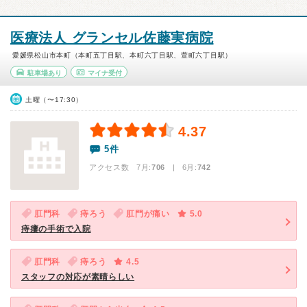
医療法人 グランセル佐藤実病院
愛媛県松山市本町（本町五丁目駅、本町六丁目駅、萱町六丁目駅）
駐車場あり
マイナ受付
土曜（〜17:30）
4.37
5件
アクセス数 7月:
706
| 6月:
742
肛門科
痔ろう
肛門が痛い
5.0
痔瘻の手術で入院
肛門科
痔ろう
4.5
スタッフの対応が素晴らしい