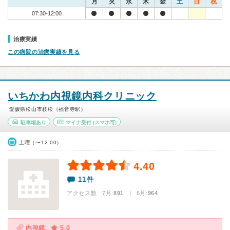
月
火
水
木
金
土
日
祝
07:30-12:00
治療実績
この病院の治療実績を見る
いちかわ内視鏡内科クリニック
愛媛県松山市枝松（福音寺駅）
駐車場あり
マイナ受付
(スマホ可)
土曜（〜12:00）
4.40
11件
アクセス数 7月:
891
| 6月:
964
内視鏡
5.0