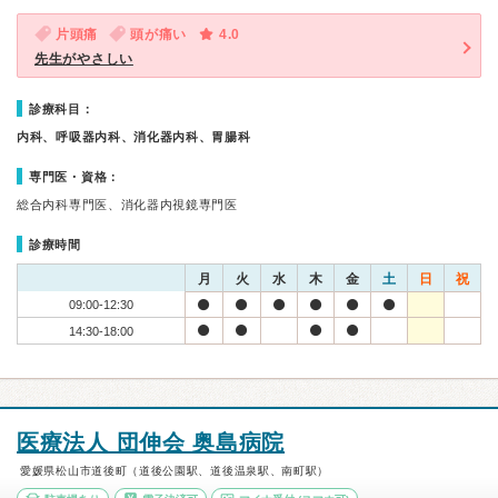
片頭痛
頭が痛い
4.0
先生がやさしい
診療科目：
内科、呼吸器内科、消化器内科、胃腸科
専門医・資格：
総合内科専門医、消化器内視鏡専門医
診療時間
月
火
水
木
金
土
日
祝
09:00-12:30
14:30-18:00
医療法人 団伸会 奥島病院
愛媛県松山市道後町（道後公園駅、道後温泉駅、南町駅）