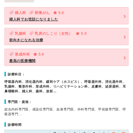
婦人科
卵巣がん
5.0
婦人科でお世話になりました
乳腺科
乳房のしこり（女性）
5.0
前向きになれる治療
形成外科
5.0
最高の医療機関
診療科目：
呼吸器内科、消化器内科、緩和ケア（ホスピス）、呼吸器外科、消化器外科、
乳腺科、整形外科、形成外科、リハビリテーション科、皮膚科、泌尿器科、耳
鼻咽喉科、婦人科、歯科、放射…
専門医・資格：
総合内科専門医、感染症専門医、血液専門医、外科専門医、甲状腺専門医、呼
吸器専門…
診療時間