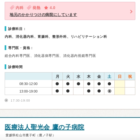
内科
発熱
4.0
地元のかかりつけの病院にしています
診療科目：
内科、消化器内科、胃腸科、整形外科、リハビリテーション科
専門医・資格：
総合内科専門医、消化器病専門医、消化器内視鏡専門医
診療時間
月
火
水
木
金
土
日
祝
08:30-12:00
13:00-19:00
17:30-19:00
医療法人聖光会 鷹の子病院
愛媛県松山市鷹子町（鷹ノ子駅）