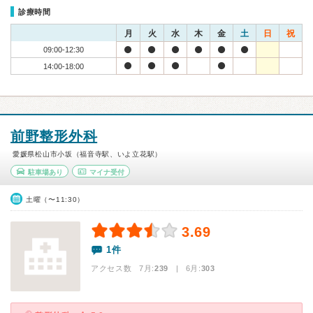
診療時間
月
火
水
木
金
土
日
祝
09:00-12:30
14:00-18:00
前野整形外科
愛媛県松山市小坂（福音寺駅、いよ立花駅）
駐車場あり
マイナ受付
土曜（〜11:30）
3.69
1件
アクセス数 7月:
239
| 6月:
303