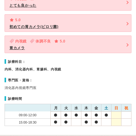
とても良かった
5.0
初めての胃カメラ(ピロリ菌)
内視鏡
体調不良
5.0
胃カメラ
診療科目：
内科、消化器内科、胃腸科、内視鏡
専門医・資格：
消化器内視鏡専門医
診療時間
月
火
水
木
金
土
日
祝
09:00-12:00
15:00-18:30