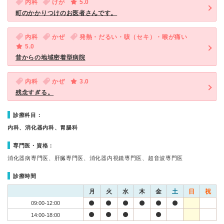
内科
けが
5.0
町のかかりつけのお医者さんです。
内科
かぜ
発熱・だるい・咳（セキ）・喉が痛い
5.0
昔からの地域密着型病院
内科
かぜ
3.0
残念すぎる。
診療科目：
内科、消化器内科、胃腸科
専門医・資格：
消化器病専門医、肝臓専門医、消化器内視鏡専門医、超音波専門医
診療時間
月
火
水
木
金
土
日
祝
09:00-12:00
14:00-18:00