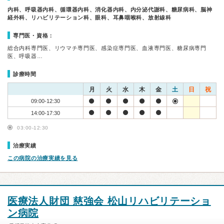
内科、呼吸器内科、循環器内科、消化器内科、内分泌代謝科、糖尿病科、脳神
経外科、リハビリテーション科、眼科、耳鼻咽喉科、放射線科
専門医・資格：
総合内科専門医、リウマチ専門医、感染症専門医、血液専門医、糖尿病専門
医、呼吸器…
診療時間
月
火
水
木
金
土
日
祝
09:00-12:30
14:00-17:30
03:00-12:30
治療実績
この病院の治療実績を見る
医療法人財団 慈強会 松山リハビリテーショ
ン病院