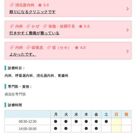
消化器内科
5.0
頼りになるクリニックです
内科
かぜ
発熱・体調不良
5.0
行きやすく整備が整っている
内科
咳喘息
咳（セキ）
4.0
よかったです。
診療科目：
内科、呼吸器内科、消化器内科、胃腸科
専門医・資格：
感染症専門医
診療時間
月
火
水
木
金
土
日
祝
08:30-12:30
14:00-18:00