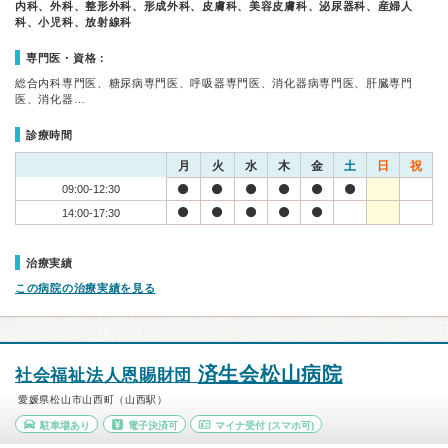
内科、外科、整形外科、形成外科、皮膚科、美容皮膚科、泌尿器科、産婦人
科、小児科、放射線科
専門医・資格：
総合内科専門医、糖尿病専門医、呼吸器専門医、消化器病専門医、肝臓専門
医、消化器…
診療時間
月
火
水
木
金
土
日
祝
09:00-12:30
14:00-17:30
治療実績
この病院の治療実績を見る
済生会松山病院
社会福祉法人恩賜財団
愛媛県松山市山西町（山西駅）
駐車場あり
電子決済可
マイナ受付
(スマホ可)