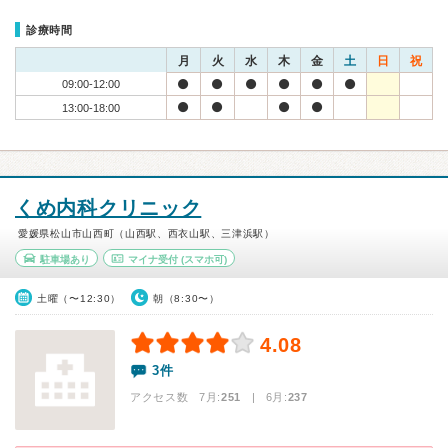
診療時間
月
火
水
木
金
土
日
祝
09:00-12:00
13:00-18:00
くめ内科クリニック
愛媛県松山市山西町（山西駅、西衣山駅、三津浜駅）
駐車場あり
マイナ受付
(スマホ可)
土曜（〜12:30）
朝（8:30〜）
4.08
3件
アクセス数 7月:
251
| 6月:
237