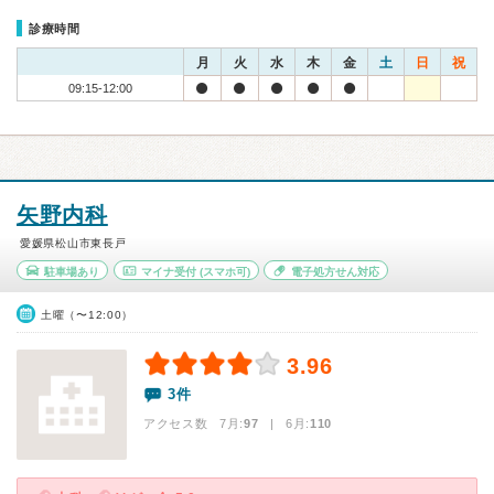
診療時間
月
火
水
木
金
土
日
祝
09:15-12:00
矢野内科
愛媛県松山市東長戸
駐車場あり
マイナ受付
(スマホ可)
電子処方せん対応
土曜（〜12:00）
3.96
3件
アクセス数 7月:
97
| 6月:
110