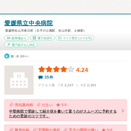
愛媛県立中央病院
愛媛県松山市春日町（石手川公園駅、松山市駅、土橋駅）
駐車場あり
電子決済可
マイナ受付
(スマホ可)
電子処方せん対応
朝（8:30〜）
4.24
35件
アクセス数 7月:
2,107
| 6月:
2,343
消化器内科
だるい
5.0
中堅病院で受診して紹介状を書いて貰うのがスムーズに予約する
ための受診のコツです。
整形外科
手関節の骨折
手足の関節が痛い
5.0