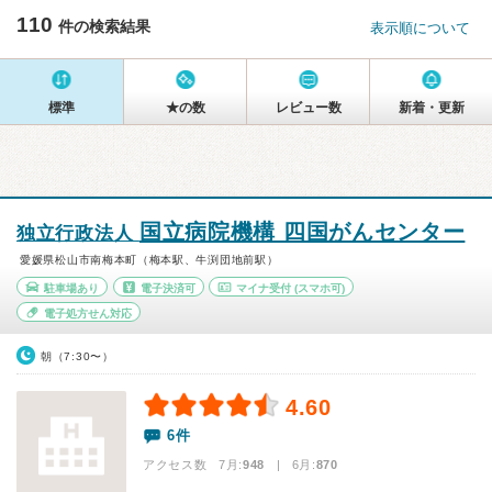
110
件の検索結果
表示順について
標準
★の数
レビュー数
新着・更新
国立病院機構 四国がんセンター
独立行政法人
愛媛県松山市南梅本町（梅本駅、牛渕団地前駅）
駐車場あり
電子決済可
マイナ受付
(スマホ可)
電子処方せん対応
朝（7:30〜）
4.60
6件
アクセス数 7月:
948
| 6月:
870