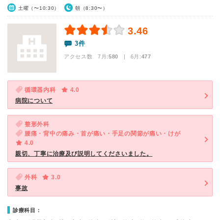
土曜（〜10:30）
朝（8:30〜）
3.46
3件
アクセス数 7月:
580
| 6月:
477
循環器内科
4.0
病院について
整形外科
腰痛・背中の痛み・首が痛い・手足の関節が痛い・けが
4.0
親切、丁寧に治療及び説明してくださいました。
外科
3.0
事故
診療科目：