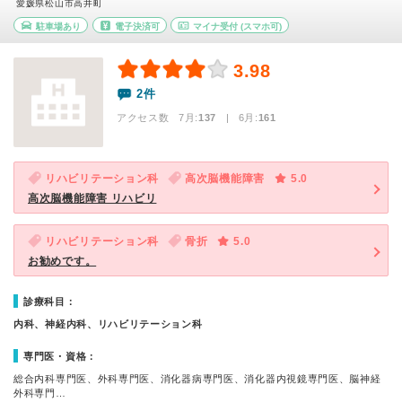
愛媛県松山市高井町
駐車場あり
電子決済可
マイナ受付
(スマホ可)
3.98
2件
アクセス数 7月:
137
| 6月:
161
リハビリテーション科
高次脳機能障害
5.0
高次脳機能障害 リハビリ
リハビリテーション科
骨折
5.0
お勧めです。
診療科目：
内科、神経内科、リハビリテーション科
専門医・資格：
総合内科専門医、外科専門医、消化器病専門医、消化器内視鏡専門医、脳神経
外科専門…