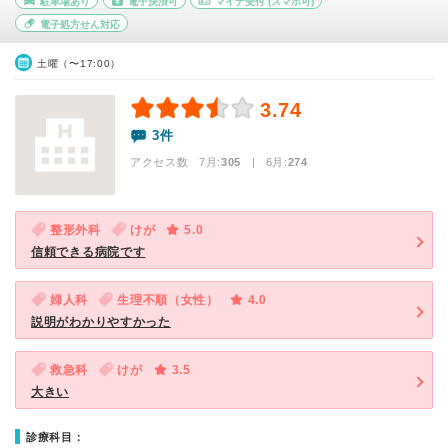
駐車場あり
電子決済可
マイナ受付
(スマホ可)
電子処方せん対応
土曜（〜17:00）
3.74
3件
アクセス数 7月:
305
| 6月:
274
整形外科
けが
5.0
信頼できる病院です
婦人科
生理不順（女性）
4.0
説明がわかりやすかった
救急科
けが
3.5
大きい
診療科目：