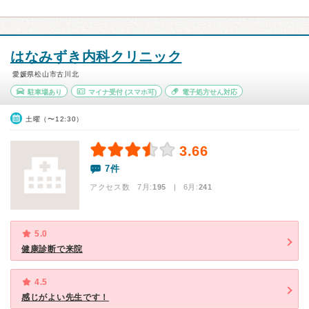
はなみずき内科クリニック
愛媛県松山市古川北
駐車場あり
マイナ受付
(スマホ可)
電子処方せん対応
土曜（〜12:30）
3.66
7件
アクセス数 7月:
195
| 6月:
241
5.0
健康診断で来院
4.5
感じがよい先生です！