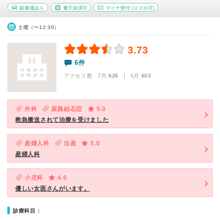
駐車場あり
電子決済可
マイナ受付
(スマホ可)
土曜（〜12:30）
3.73
6件
アクセス数 7月:
626
| 6月:
653
外科
尿路結石症
5.0
救急搬送されて治療を受けました
産婦人科
出産
5.0
産婦人科
小児科
4.0
優しい女医さんがいます。
診療科目：