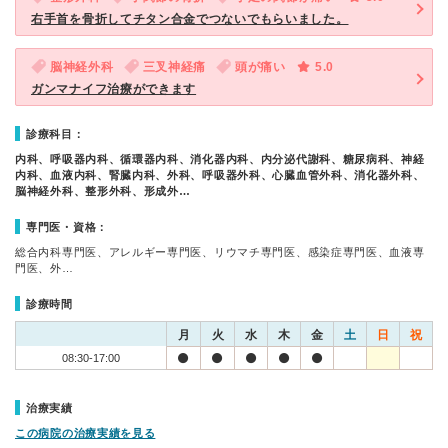
右手首を骨折してチタン合金でつないでもらいました。
脳神経外科
三叉神経痛
頭が痛い
5.0
ガンマナイフ治療ができます
診療科目：
内科、呼吸器内科、循環器内科、消化器内科、内分泌代謝科、糖尿病科、神経
内科、血液内科、腎臓内科、外科、呼吸器外科、心臓血管外科、消化器外科、
脳神経外科、整形外科、形成外…
専門医・資格：
総合内科専門医、アレルギー専門医、リウマチ専門医、感染症専門医、血液専
門医、外…
診療時間
月
火
水
木
金
土
日
祝
08:30-17:00
治療実績
この病院の治療実績を見る