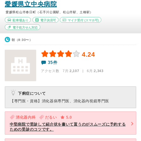
愛媛県立中央病院
愛媛県松山市春日町（石手川公園駅、松山市駅、土橋駅）
駐車場あり
電子決済可
マイナ受付
(スマホ可)
電子処方せん対応
朝（8:30〜）
4.24
35件
アクセス数 7月:
2,107
| 6月:
2,343
下痢症について
【専門医・資格】
消化器病専門医、消化器内視鏡専門医
消化器内科
だるい
5.0
中堅病院で受診して紹介状を書いて貰うのがスムーズに予約する
ための受診のコツです。