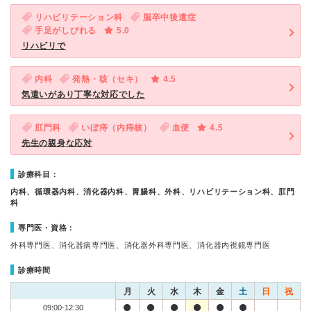
リハビリテーション科
脳卒中後遺症
手足がしびれる
5.0
リハビリで
内科
発熱・咳（セキ）
4.5
気遣いがあり丁寧な対応でした
肛門科
いぼ痔（内痔核）
血便
4.5
先生の親身な応対
診療科目：
内科、循環器内科、消化器内科、胃腸科、外科、リハビリテーション科、肛門
科
専門医・資格：
外科専門医、消化器病専門医、消化器外科専門医、消化器内視鏡専門医
診療時間
月
火
水
木
金
土
日
祝
09:00-12:30