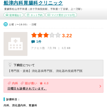
船津内科胃腸科クリニック
愛媛県松山市平和通（赤十字病院前駅、平和通一丁目駅、上一万駅）
駐車場あり
ネット予約
マイナ受付
(スマホ可)
土曜（〜18:00）・日曜
3.22
1件
アクセス数 7月:
70
| 6月:
69
下痢症について
【専門医・資格】
消化器病専門医、消化器内視鏡専門医
内科
頭が痛い
4.0
日曜日も診察されています。
診療科目：
内科、消化器内科、胃腸科