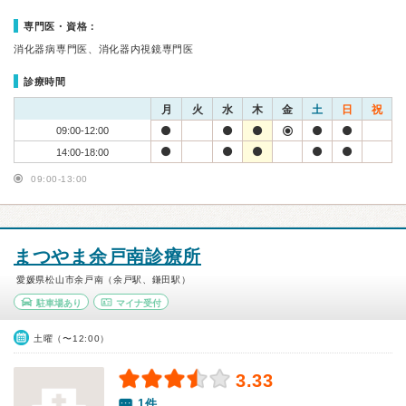
専門医・資格：
消化器病専門医、消化器内視鏡専門医
診療時間
月
火
水
木
金
土
日
祝
09:00-12:00
14:00-18:00
09:00-13:00
まつやま余戸南診療所
愛媛県松山市余戸南（余戸駅、鎌田駅）
駐車場あり
マイナ受付
土曜（〜12:00）
3.33
1件