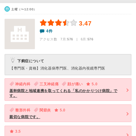
土曜（〜12:00）
3.47
4件
アクセス数 7月:
576
| 6月:
576
下痢症について
【専門医・資格】
消化器病専門医、消化器内視鏡専門医
神経内科
三叉神経痛
顔が痛い
5.0
基幹病院と地域連携を取ってくれる「私のかかりつけ病院」で
す。
整形外科
関節炎
5.0
親切な病院です。
3.5