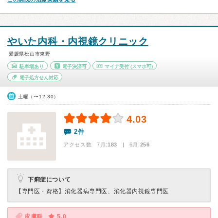
やいた内科・内視鏡クリニック
愛媛県松山市東野
駐車場あり
電子決済可
マイナ受付
(スマホ可)
電子処方せん対応
土曜（〜12:30）
4.03
2件
アクセス数 7月:
183
| 6月:
256
下痢症について
【専門医・資格】
消化器病専門医、消化器内視鏡専門医
皮膚科
5.0