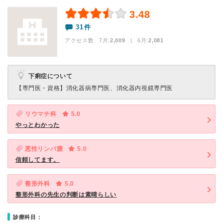
3.48
31件
アクセス数 7月:
2,009
| 6月:
2,081
下痢症について
【専門医・資格】
消化器病専門医、消化器内視鏡専門医
リウマチ科
5.0
やっとわかった
悪性リンパ腫
5.0
信頼してます。
整形外科
5.0
整形外科の先生の判断は素晴らしい
診療科目：