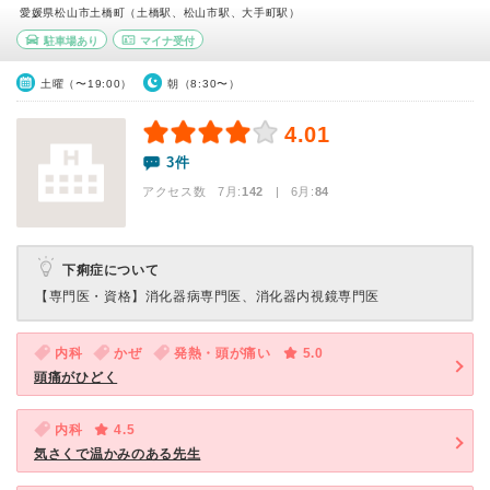
愛媛県松山市土橋町（土橋駅、松山市駅、大手町駅）
駐車場あり
マイナ受付
土曜（〜19:00）
朝（8:30〜）
4.01
3件
アクセス数 7月:
142
| 6月:
84
下痢症について
【専門医・資格】
消化器病専門医、消化器内視鏡専門医
内科
かぜ
発熱・頭が痛い
5.0
頭痛がひどく
内科
4.5
気さくで温かみのある先生