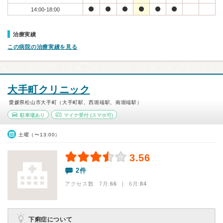
14:00-18:00
治療実績
この病院の治療実績を見る
大手町クリニック
愛媛県松山市大手町（大手町駅、西堀端駅、南堀端駅）
駐車場あり
マイナ受付
(スマホ可)
土曜（〜13:00）
3.56
2件
アクセス数 7月:
66
| 6月:
84
下痢症について