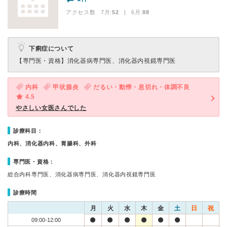
アクセス数 7月:
52
| 6月:
88
下痢症について
【専門医・資格】
消化器病専門医、消化器内視鏡専門医
内科
甲状腺炎
だるい・動悸・息切れ・体調不良
4.5
やさしい女医さんでした
診療科目：
内科、消化器内科、胃腸科、外科
専門医・資格：
総合内科専門医、消化器病専門医、消化器内視鏡専門医
診療時間
月
火
水
木
金
土
日
祝
09:00-12:00