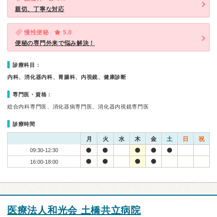
親切、丁寧な対応
慢性便秘
5.0
便秘の専門外来で悩み解決！
診療科目：
内科、消化器内科、胃腸科、内視鏡、健康診断
専門医・資格：
総合内科専門医、消化器病専門医、消化器内視鏡専門医
診療時間
月
火
水
木
金
土
日
祝
09:30-12:30
16:00-18:00
医療法人和光会 土橋共立病院