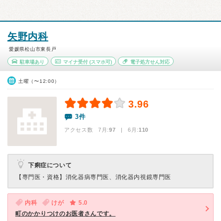
矢野内科
愛媛県松山市東長戸
駐車場あり
マイナ受付
(スマホ可)
電子処方せん対応
土曜（〜12:00）
3.96
3件
アクセス数 7月:
97
| 6月:
110
下痢症について
【専門医・資格】
消化器病専門医、消化器内視鏡専門医
内科
けが
5.0
町のかかりつけのお医者さんです。