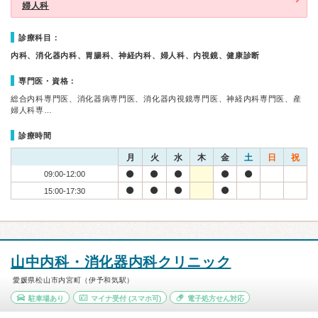
婦人科
診療科目：
内科、消化器内科、胃腸科、神経内科、婦人科、内視鏡、健康診断
専門医・資格：
総合内科専門医、消化器病専門医、消化器内視鏡専門医、神経内科専門医、産
婦人科専…
診療時間
月
火
水
木
金
土
日
祝
09:00-12:00
15:00-17:30
山中内科・消化器内科クリニック
愛媛県松山市内宮町（伊予和気駅）
駐車場あり
マイナ受付
(スマホ可)
電子処方せん対応