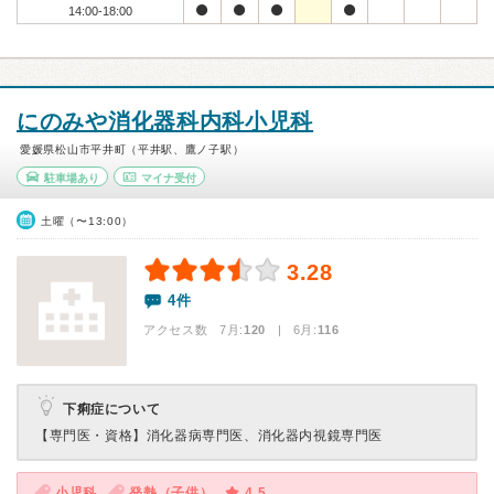
14:00-18:00
にのみや消化器科内科小児科
愛媛県松山市平井町（平井駅、鷹ノ子駅）
駐車場あり
マイナ受付
土曜（〜13:00）
3.28
4件
アクセス数 7月:
120
| 6月:
116
下痢症について
【専門医・資格】
消化器病専門医、消化器内視鏡専門医
小児科
発熱（子供）
4.5