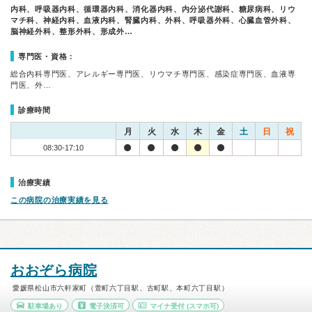
内科、呼吸器内科、循環器内科、消化器内科、内分泌代謝科、糖尿病科、リウ
マチ科、神経内科、血液内科、腎臓内科、外科、呼吸器外科、心臓血管外科、
脳神経外科、整形外科、形成外…
専門医・資格：
総合内科専門医、アレルギー専門医、リウマチ専門医、感染症専門医、血液専
門医、外…
診療時間
月
火
水
木
金
土
日
祝
08:30-17:10
治療実績
この病院の治療実績を見る
おおぞら病院
愛媛県松山市六軒家町（萱町六丁目駅、古町駅、本町六丁目駅）
駐車場あり
電子決済可
マイナ受付
(スマホ可)