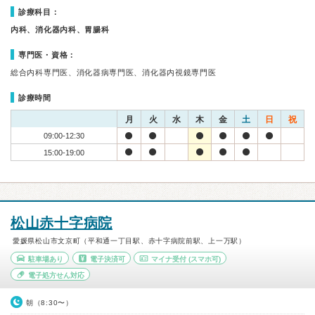
診療科目：
内科、消化器内科、胃腸科
専門医・資格：
総合内科専門医、消化器病専門医、消化器内視鏡専門医
診療時間
月
火
水
木
金
土
日
祝
09:00-12:30
15:00-19:00
松山赤十字病院
愛媛県松山市文京町（平和通一丁目駅、赤十字病院前駅、上一万駅）
駐車場あり
電子決済可
マイナ受付
(スマホ可)
電子処方せん対応
朝（8:30〜）