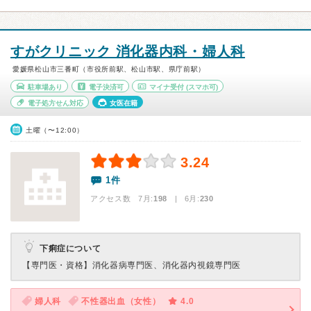
すがクリニック 消化器内科・婦人科
愛媛県松山市三番町（市役所前駅、松山市駅、県庁前駅）
駐車場あり
電子決済可
マイナ受付
(スマホ可)
電子処方せん対応
女医在籍
土曜（〜12:00）
3.24
1件
アクセス数 7月:
198
| 6月:
230
下痢症について
【専門医・資格】
消化器病専門医、消化器内視鏡専門医
婦人科
不性器出血（女性）
4.0