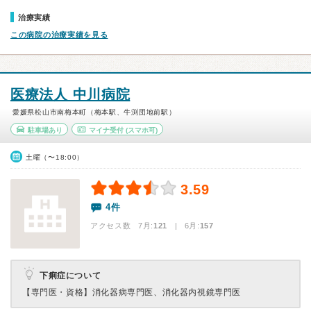
治療実績
この病院の治療実績を見る
医療法人 中川病院
愛媛県松山市南梅本町（梅本駅、牛渕団地前駅）
駐車場あり
マイナ受付
(スマホ可)
土曜（〜18:00）
3.59
4件
アクセス数 7月:
121
| 6月:
157
下痢症について
【専門医・資格】
消化器病専門医、消化器内視鏡専門医