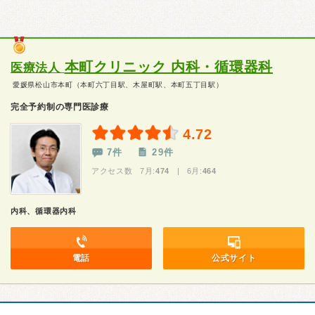
本町クリニック 内科・循環器科
医療法人
愛媛県松山市本町（本町六丁目駅、木屋町駅、本町五丁目駅）
完全予約制の専門医診療
4.72
7件
29件
アクセス数 7月:
474
| 6月:
464
内科、循環器内科
電話
公式サイト