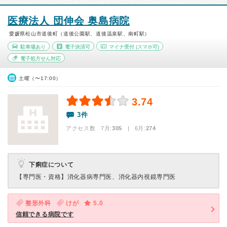
医療法人 団伸会 奥島病院
愛媛県松山市道後町（道後公園駅、道後温泉駅、南町駅）
駐車場あり
電子決済可
マイナ受付
(スマホ可)
電子処方せん対応
土曜（〜17:00）
3.74
3件
アクセス数 7月:
305
| 6月:
274
下痢症について
【専門医・資格】
消化器病専門医、消化器内視鏡専門医
整形外科
けが
5.0
信頼できる病院です