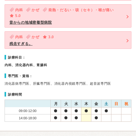
内科
かぜ
発熱・だるい・咳（セキ）・喉が痛い
5.0
昔からの地域密着型病院
内科
かぜ
3.0
残念すぎる。
診療科目：
内科、消化器内科、胃腸科
専門医・資格：
消化器病専門医、肝臓専門医、消化器内視鏡専門医、超音波専門医
診療時間
月
火
水
木
金
土
日
祝
09:00-12:00
14:00-18:00