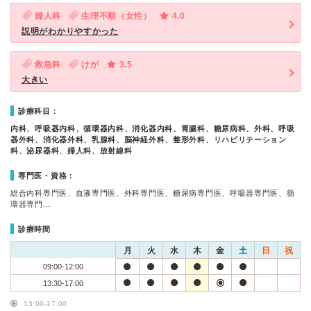
婦人科
生理不順（女性）
4.0
説明がわかりやすかった
救急科
けが
3.5
大きい
診療科目：
内科、呼吸器内科、循環器内科、消化器内科、胃腸科、糖尿病科、外科、呼吸
器外科、消化器外科、乳腺科、脳神経外科、整形外科、リハビリテーション
科、泌尿器科、婦人科、放射線科
専門医・資格：
総合内科専門医、血液専門医、外科専門医、糖尿病専門医、呼吸器専門医、循
環器専門…
診療時間
月
火
水
木
金
土
日
祝
09:00-12:00
13:30-17:00
13:00-17:00