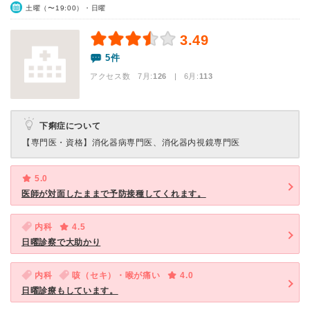
土曜（〜19:00）・日曜
3.49
5件
アクセス数 7月:
126
| 6月:
113
下痢症について
【専門医・資格】
消化器病専門医、消化器内視鏡専門医
5.0
医師が対面したままで予防接種してくれます。
内科
4.5
日曜診察で大助かり
内科
咳（セキ）・喉が痛い
4.0
日曜診療もしています。