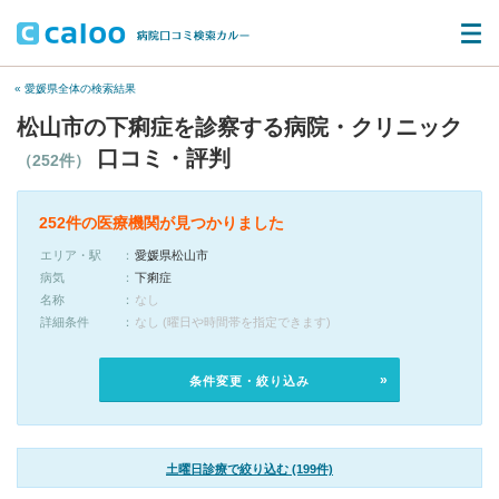
« 愛媛県全体の検索結果
松山市の下痢症を診察する病院・クリニック
口コミ・評判
（252件）
252件の医療機関が見つかりました
エリア・駅
愛媛県松山市
病気
下痢症
名称
なし
詳細条件
なし (曜日や時間帯を指定できます)
条件変更・絞り込み
土曜日診療で絞り込む (199件)