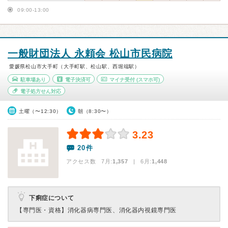
09:00-13:00
一般財団法人 永頼会 松山市民病院
愛媛県松山市大手町（大手町駅、松山駅、西堀端駅）
駐車場あり
電子決済可
マイナ受付
(スマホ可)
電子処方せん対応
土曜（〜12:30）
朝（8:30〜）
3.23
20件
アクセス数 7月:
1,357
| 6月:
1,448
下痢症について
【専門医・資格】
消化器病専門医、消化器内視鏡専門医