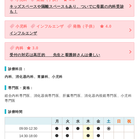
キッズスペースや隔離スペースもあり、ついでに母親の内科受診
も！
小児科
インフルエンザ
発熱（子供）
4.0
インフルエンザ
内科
3.0
受付の対応は高圧的 先生と看護師さんは優しい
診療科目：
内科、消化器内科、胃腸科、小児科
専門医・資格：
総合内科専門医、消化器病専門医、肝臓専門医、消化器内視鏡専門医、小児科
専門医
診療時間
月
火
水
木
金
土
日
祝
09:00-12:30
14:30-18:00