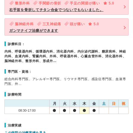
整形外科
手関節の骨折
手足の関節が痛い
5.0
右手首を骨折してチタン合金でつないでもらいました。
脳神経外科
三叉神経痛
頭が痛い
5.0
ガンマナイフ治療ができます
診療科目：
内科、呼吸器内科、循環器内科、消化器内科、内分泌代謝科、糖尿病科、神経
内科、血液内科、腎臓内科、外科、呼吸器外科、心臓血管外科、消化器外科、
脳神経外科、整形外科、形成外…
専門医・資格：
総合内科専門医、アレルギー専門医、リウマチ専門医、感染症専門医、血液専
門医、外…
診療時間
月
火
水
木
金
土
日
祝
08:30-17:00
治療実績
この病院の治療実績を見る