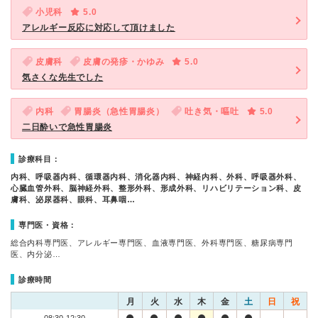
小児科
5.0
アレルギー反応に対応して頂けました
皮膚科
皮膚の発疹・かゆみ
5.0
気さくな先生でした
内科
胃腸炎（急性胃腸炎）
吐き気・嘔吐
5.0
二日酔いで急性胃腸炎
診療科目：
内科、呼吸器内科、循環器内科、消化器内科、神経内科、外科、呼吸器外科、
心臓血管外科、脳神経外科、整形外科、形成外科、リハビリテーション科、皮
膚科、泌尿器科、眼科、耳鼻咽…
専門医・資格：
総合内科専門医、アレルギー専門医、血液専門医、外科専門医、糖尿病専門
医、内分泌…
診療時間
月
火
水
木
金
土
日
祝