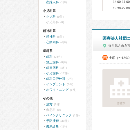
14:00-17:00
産婦人科
(1件)
19:30-22:00
小児科系
小児科
(9件)
小児外科
(0)
精神科系
精神科
(5件)
医療法人社団
心療内科
(4件)
香川県さぬき
歯科系
歯科
(25件)
土曜（〜12:3
矯正歯科
(8件)
歯周病科
(4件)
小児歯科
(17件)
歯科口腔外科
(9件)
インプラント
(3件)
ホワイトニング
(1件)
その他
診療所
漢方
(1件)
救急科
(0)
ペインクリニック
(1件)
予防接種
(30件)
健康診断
(1件)