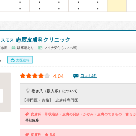
●
●
●
●
●
●
●
●
●
●
志度皮膚科クリニック
コスモス
市志度
駐車場あり
マイナ受付 (スマホ可)
女医在籍
0）
4.04
口コミ4件
巻き爪（嵌入爪）について
【専門医・資格】
皮膚科専門医
皮膚科・帯状疱疹・皮膚の発疹・かゆみ・皮膚のできもの
5.0
帯状疱疹
皮膚科
5.0