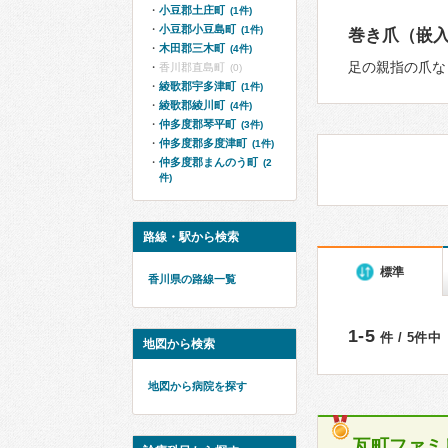
小豆郡土庄町
(1件)
小豆郡小豆島町
(1件)
巻き爪（嵌
木田郡三木町
(4件)
足の親指の爪な
香川郡直島町
(0)
綾歌郡宇多津町
(1件)
綾歌郡綾川町
(4件)
仲多度郡琴平町
(3件)
仲多度郡多度津町
(1件)
仲多度郡まんのう町
(2
件)
路線・駅から検索
標準
香川県の路線一覧
1-5
件 / 5件中
地図から検索
地図から病院を探す
瓦町ファミ