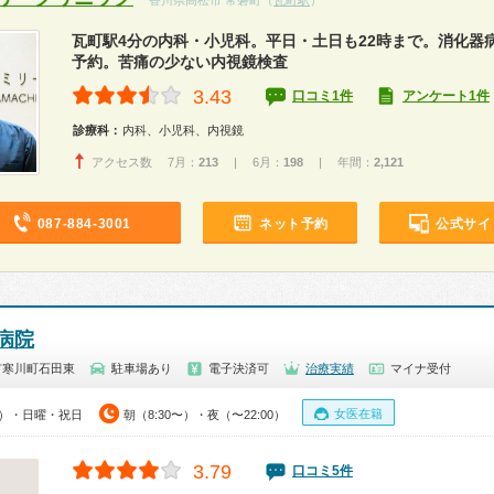
香川県高松市 常磐町（
瓦町駅
）
瓦町駅4分の内科・小児科。平日・土日も22時まで。消化器
予約。苦痛の少ない内視鏡検査
3.43
口コミ1件
アンケート1件
診療科：
内科、小児科、内視鏡
アクセス数 7月：
213
| 6月：
198
| 年間：
2,121
087-884-3001
ネット予約
公式サイ
病院
市寒川町石田東
駐車場あり
電子決済可
治療実績
マイナ受付
女医在籍
00）・日曜・祝日
朝（8:30〜）・夜（〜22:00）
3.79
口コミ5件