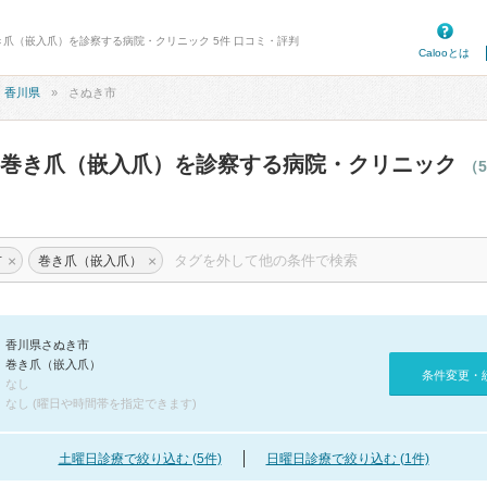
き爪（嵌入爪）を診察する病院・クリニック 5件 口コミ・評判
Calooとは
香川県
さぬき市
の巻き爪（嵌入爪）を診察する病院・クリニック
（
×
×
市
巻き爪（嵌入爪）
香川県さぬき市
巻き爪（嵌入爪）
条件変更・
なし
なし (曜日や時間帯を指定できます)
土曜日診療で絞り込む (5件)
日曜日診療で絞り込む (1件)