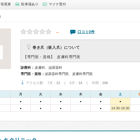
市長尾東
駐車場あり
マイナ受付
0）
－
口コミ0件
巻き爪（嵌入爪）について
【専門医・資格】
皮膚科専門医
診療科：
皮膚科、泌尿器科
専門医・資格：
泌尿器科専門医、皮膚科専門医
アクセス数 7月：
12
| 6月：
14
| 年間：
156
月
火
水
木
金
土
●
●
●
●
●
●
14:30-16:30
●
●
●
●