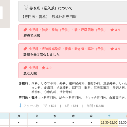
巻き爪（嵌入爪）について
【専門医・資格】
形成外科専門医
小児科・肺炎・発熱（子供）・咳・呼吸困難（子供）
4.5
肺炎で入院
小児科・溶連菌感染症・腹痛・吐き気・嘔吐（子供）
4.5
診察を受け安心しました
小児科
4.0
急な入院
診療科：
内科、リウマチ科、外科、脳神経外科、整形外科、形成外科、リハ
ョン科、皮膚科、泌尿器科、肛門科、眼科、耳鼻咽喉科、産婦人科
精神科、心療内科、放射線科
専門医・資格：
アクセス数 7月：
524
| 6月：
534
| 年間：
5,488
月
火
水
木
金
土
19:30-22:00
19:30
●
●
●
●
●