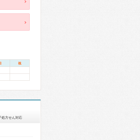
日
祝
子処方せん対応