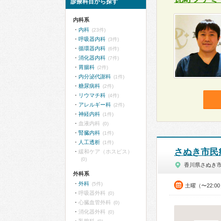
診療科目から探す
内科系
内科
(23件)
呼吸器内科
(3件)
循環器内科
(6件)
消化器内科
(7件)
胃腸科
(2件)
内分泌代謝科
(1件)
糖尿病科
(2件)
リウマチ科
(4件)
アレルギー科
(2件)
神経内科
(1件)
血液内科
(0)
腎臓内科
(1件)
人工透析
(1件)
さぬき市民
緩和ケア（ホスピス）
(0)
香川県さぬき
外科系
外科
(5件)
土曜（〜22:
呼吸器外科
(0)
心臓血管外科
(0)
消化器外科
(0)