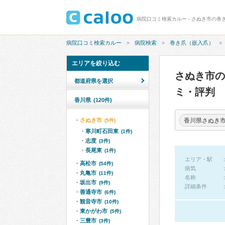
病院口コミ検索カルー - さぬき市の巻
病院口コミ検索カルー
病院検索
巻き爪（嵌入爪）
エリアを絞り込む
さぬき市
都道府県を選択
ミ・評判
香川県
(120件)
香川県さぬき
さぬき市
(5件)
寒川町石田東
(1件)
志度
(3件)
長尾東
(1件)
エリア・駅
高松市
(54件)
病気
丸亀市
(11件)
名称
坂出市
(9件)
詳細条件
善通寺市
(6件)
観音寺市
(10件)
東かがわ市
(5件)
三豊市
(3件)