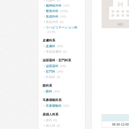
乳腺科
(0)
脳神経外科
(1件)
整形外科
(10件)
形成外科
(1件)
美容外科
(0)
病院
リハビリテーション科
(11件)
皮膚科系
皮膚科
(5件)
美容皮膚科
(0)
泌尿器科・肛門科系
泌尿器科
(5件)
肛門科
(2件)
性病科
(0)
眼科系
眼科
(3件)
耳鼻咽喉科系
耳鼻咽喉科
(3件)
産婦人科系
産科
(0)
08:30-12:00
婦人科
(0)