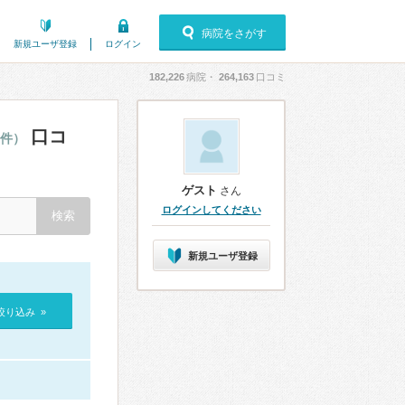
病院をさがす
新規ユーザ登録
ログイン
182,226
病院・
264,163
口コミ
口コ
5件）
ゲスト
さん
ログインしてください
新規ユーザ登録
絞り込み »