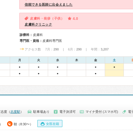
信頼できる医師に出会えました
皮膚科・発疹（子供）
4.0
皮膚科クリニック
診療科：
皮膚科
専門医・資格：
皮膚科専門医
アクセス数 7月：
290
| 6月：
290
| 年間：
3,207
月
火
水
木
金
土
●
●
●
●
●
●
●
●
●
市志度（
志度駅
）
駐車場あり
電子決済可
マイナ受付 (スマホ可)
電
女医在籍
0）
朝（8:30〜）