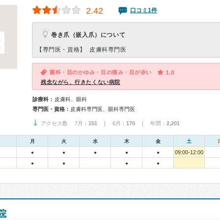
2.42
口コミ1件
巻き爪（嵌入爪）について
【専門医・資格】
皮膚科専門医
眼科・目のかゆみ・目の痛み・目が赤い
1.0
残念ながら、行きたくない病院
診療科：
皮膚科、眼科
専門医・資格：
皮膚科専門医、眼科専門医
アクセス数 7月：
151
| 6月：
170
| 年間：
2,201
月
火
水
木
金
土
09:00-12:00
●
●
●
●
●
●
●
●
●
院