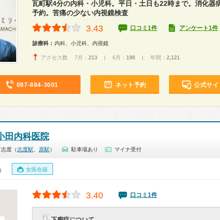
瓦町駅4分の内科・小児科。平日・土日も22時まで。消化器
予約。苦痛の少ない内視鏡検査
3.43
口コミ1件
アンケート1件
診療科：
内科、小児科、内視鏡
アクセス数 7月：
213
| 6月：
198
| 年間：
2,121
087-884-3001
ネット予約
公式サイ
小田内科医院
市志度（
志度駅
、
原駅
）
駐車場あり
マイナ受付
女医在籍
0）
3.40
口コミ1件
下痢症について