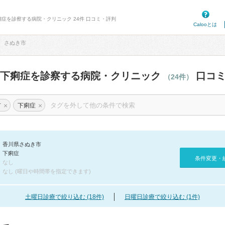
痢症を診察する病院・クリニック 24件 口コミ・評判
Calooとは
さぬき市
の下痢症を診察する病院・クリニック
口コミ
（24件）
×
×
市
下痢症
香川県さぬき市
下痢症
条件変更・
なし
なし (曜日や時間帯を指定できます)
土曜日診療で絞り込む (18件)
日曜日診療で絞り込む (1件)