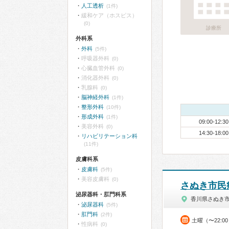
人工透析
(1件)
緩和ケア（ホスピス）
(0)
診療所
外科系
外科
(5件)
呼吸器外科
(0)
心臓血管外科
(0)
消化器外科
(0)
乳腺科
(0)
脳神経外科
(1件)
整形外科
(10件)
形成外科
(1件)
09:00-12:30
美容外科
(0)
14:30-18:00
リハビリテーション科
(11件)
皮膚科系
皮膚科
(5件)
美容皮膚科
(0)
さぬき市民
泌尿器科・肛門科系
香川県さぬき
泌尿器科
(5件)
肛門科
(2件)
土曜（〜22:
性病科
(0)