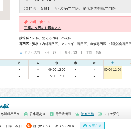
【専門医・資格】
消化器病専門医、消化器内視鏡専門医
内科
5.0
丁寧な女医のお医者さん
診療科：
内科、消化器内科、小児科
専門医・資格：
アクセス数 7月：
27
| 6月：
33
| 年間：
455
月
火
水
木
金
土
09:00-12:00
09:00-12:00
●
●
●
●
15:00-17:30
●
●
●
●
病院
市寒川町石田東
駐車場あり
電子決済可
治療実績
マイナ受付
女医在籍
00）・日曜・祝日
朝（8:30〜）・夜（〜22:00）