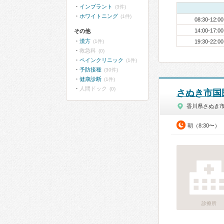
インプラント
(3件)
ホワイトニング
(1件)
08:30-12:00
14:00-17:00
その他
漢方
(1件)
19:30-22:00
救急科
(0)
ペインクリニック
(1件)
予防接種
(30件)
健康診断
(1件)
人間ドック
(0)
さぬき市国
香川県さぬき
朝（8:30〜）
診療所