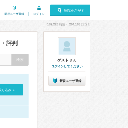
病院をさがす
新規ユーザ登録
ログイン
182,226
病院・
264,163
口コミ
・評判
ゲスト
さん
ログインしてください
新規ユーザ登録
絞り込み »