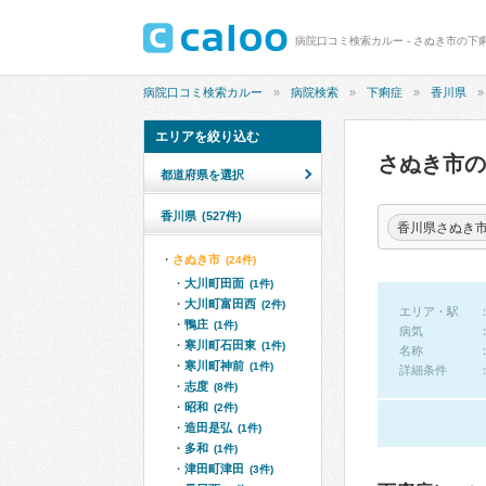
病院口コミ検索カルー - さぬき市の下
病院口コミ検索カルー
病院検索
下痢症
香川県
エリアを絞り込む
さぬき市
都道府県を選択
香川県
(527件)
香川県さぬき
さぬき市
(24件)
大川町田面
(1件)
大川町富田西
(2件)
エリア・駅
鴨庄
(1件)
病気
寒川町石田東
(1件)
名称
寒川町神前
(1件)
詳細条件
志度
(8件)
昭和
(2件)
造田是弘
(1件)
多和
(1件)
津田町津田
(3件)