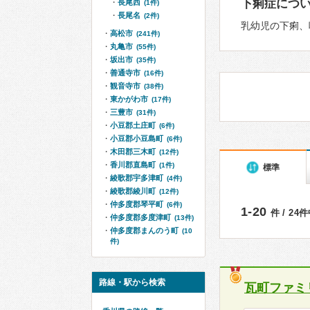
下痢症につ
長尾西
(1件)
長尾名
(2件)
乳幼児の下痢、
高松市
(241件)
丸亀市
(55件)
坂出市
(35件)
善通寺市
(16件)
観音寺市
(38件)
東かがわ市
(17件)
三豊市
(31件)
小豆郡土庄町
(6件)
小豆郡小豆島町
(6件)
木田郡三木町
(12件)
香川郡直島町
(1件)
標準
綾歌郡宇多津町
(4件)
綾歌郡綾川町
(12件)
仲多度郡琴平町
(6件)
1-20
件 / 24
仲多度郡多度津町
(13件)
仲多度郡まんのう町
(10
件)
路線・駅から検索
瓦町ファミ