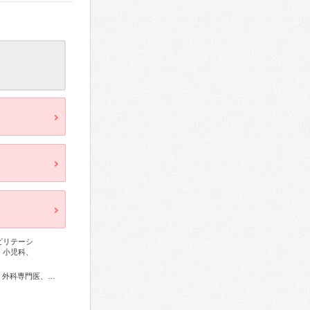
ビリテーシ
、小児科、
内科専門医、総合内科専門医、リウマチ専門医、血液専門医、外科専門医、糖尿病専門医、呼吸器専門医、循環器専門医、消化器病専門医、消化器外科専門医、肝臓専門医、消化器内視鏡専門医、泌尿器科専門医、腎臓専門医、透析専門医、神経内科専門医、脳神経外科専門医、整形外科専門医、リハビリテーション科専門医、脊椎脊髄外科専門医、形成外科専門医、眼科専門医、耳鼻咽喉科専門医、産婦人科専門医、婦人科腫瘍専門医、周産期(新生児)専門医、小児科専門医、精神科専門医、麻酔科専門医、超音波専門医、放射線科専門医、漢方専門医、がん治療認定医