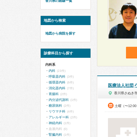
香川県の路線一覧
地図から検索
地図から病院を探す
診療科目から探す
内科系
内科
(23件)
呼吸器内科
(3件)
循環器内科
(6件)
医療法人社団
消化器内科
(7件)
香川県さぬき
胃腸科
(2件)
内分泌代謝科
(1件)
糖尿病科
(2件)
土曜（〜12:0
リウマチ科
(4件)
アレルギー科
(2件)
神経内科
(1件)
血液内科
(0)
腎臓内科
(1件)