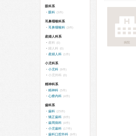
眼科系
眼科
(3件)
耳鼻咽喉科系
耳鼻咽喉科
(3件)
産婦人科系
産科
病院
(0)
婦人科
(0)
産婦人科
(1件)
小児科系
小児科
(9件)
小児外科
(0)
精神科系
精神科
(5件)
心療内科
(4件)
歯科系
歯科
(25件)
矯正歯科
(8件)
歯周病科
(4件)
小児歯科
(17件)
歯科口腔外科
(9件)