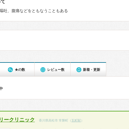
いて
嘔吐、腹痛などをともなうこともある
★の数
レビュー数
新着・更新
件中
リークリニック
香川県高松市 常磐町（
瓦町駅
）