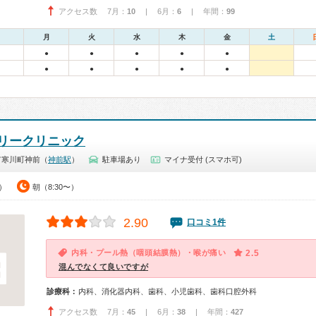
アクセス数 7月：
10
| 6月：
6
| 年間：
99
月
火
水
木
金
土
●
●
●
●
●
●
●
●
●
●
リークリニック
市寒川町神前（
神前駅
）
駐車場あり
マイナ受付 (スマホ可)
0）
朝（8:30〜）
2.90
口コミ1件
内科・プール熱（咽頭結膜熱）・喉が痛い
2.5
混んでなくて良いですが
診療科：
内科、消化器内科、歯科、小児歯科、歯科口腔外科
アクセス数 7月：
45
| 6月：
38
| 年間：
427