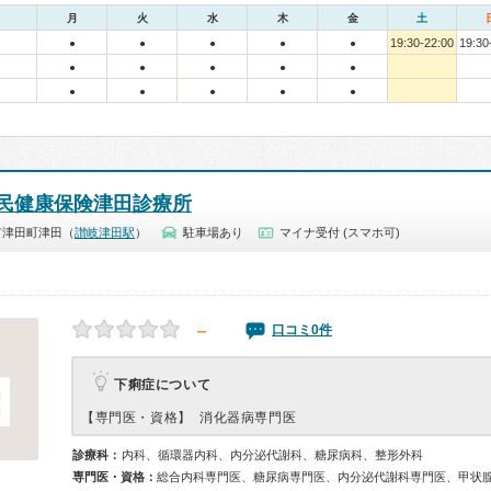
月
火
水
木
金
土
19:30-22:00
19:30
●
●
●
●
●
●
●
●
●
●
●
●
●
●
●
民健康保険津田診療所
市津田町津田（
讃岐津田駅
）
駐車場あり
マイナ受付 (スマホ可)
－
口コミ0件
下痢症について
【専門医・資格】
消化器病専門医
診療科：
内科、循環器内科、内分泌代謝科、糖尿病科、整形外科
専門医・資格：