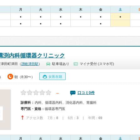
月
火
水
木
金
土
●
●
●
●
●
●
●
●
●
●
溝渕内科循環器クリニック
市津田町津田（
讃岐津田駅
）
駐車場あり
マイナ受付 (スマホ可)
女医在籍
0）
朝（8:30〜）
－
口コミ0件
診療科：
内科、循環器内科、消化器内科、胃腸科
専門医・資格：
循環器専門医
アクセス数 7月：
8
| 6月：
3
| 年間：
69
月
火
水
木
金
土