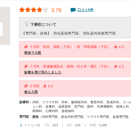
3.79
口コミ5件
下痢症について
【専門医・資格】
消化器病専門医、消化器内視鏡専門医
小児科・肺炎・発熱（子供）・咳・呼吸困難（子供）
4.5
肺炎で入院
小児科・溶連菌感染症・腹痛・吐き気・嘔吐（子供）
4.5
診察を受け安心しました
小児科
4.0
急な入院
診療科：
内科、リウマチ科、外科、脳神経外科、整形外科、形成外科、リハ
ョン科、皮膚科、泌尿器科、肛門科、眼科、耳鼻咽喉科、産婦人科
精神科、心療内科、放射線科
専門医・資格：
アクセス数 7月：
524
| 6月：
534
| 年間：
5,488