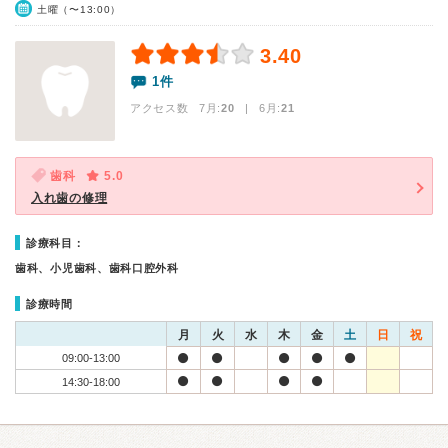
土曜（〜13:00）
3.40
1件
アクセス数 7月:
20
| 6月:
21
歯科
5.0
入れ歯の修理
診療科目：
歯科、小児歯科、歯科口腔外科
診療時間
月
火
水
木
金
土
日
祝
09:00-13:00
14:30-18:00