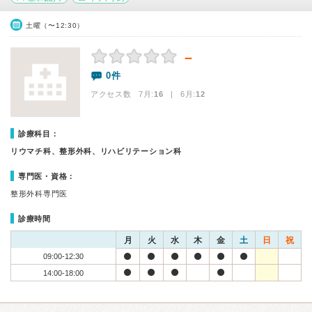
土曜（〜12:30）
－
0件
アクセス数 7月:
16
| 6月:
12
診療科目：
リウマチ科、整形外科、リハビリテーション科
専門医・資格：
整形外科専門医
診療時間
月
火
水
木
金
土
日
祝
09:00-12:30
14:00-18:00