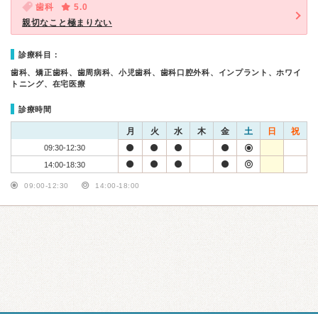
歯科
5.0
親切なこと極まりない
診療科目：
歯科、矯正歯科、歯周病科、小児歯科、歯科口腔外科、インプラント、ホワイ
トニング、在宅医療
診療時間
月
火
水
木
金
土
日
祝
09:30-12:30
14:00-18:30
09:00-12:30
14:00-18:00