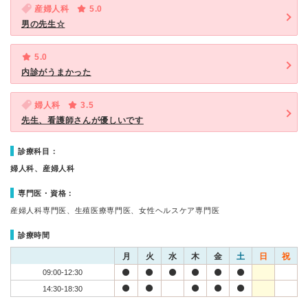
産婦人科
5.0
男の先生☆
5.0
内診がうまかった
婦人科
3.5
先生、看護師さんが優しいです
診療科目：
婦人科、産婦人科
専門医・資格：
産婦人科専門医、生殖医療専門医、女性ヘルスケア専門医
診療時間
月
火
水
木
金
土
日
祝
09:00-12:30
14:30-18:30