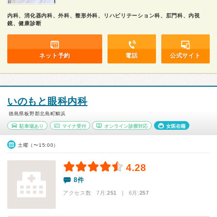
内科、消化器内科、外科、整形外科、リハビリテーション科、肛門科、内視
鏡、健康診断
ネット予約
電話
公式サイト
いのもと眼科内科
徳島県板野郡北島町鯛浜
駐車場あり
マイナ受付
オンライン診療対応
女医在籍
土曜（〜15:00）
4.28
8件
アクセス数 7月:
251
| 6月:
257