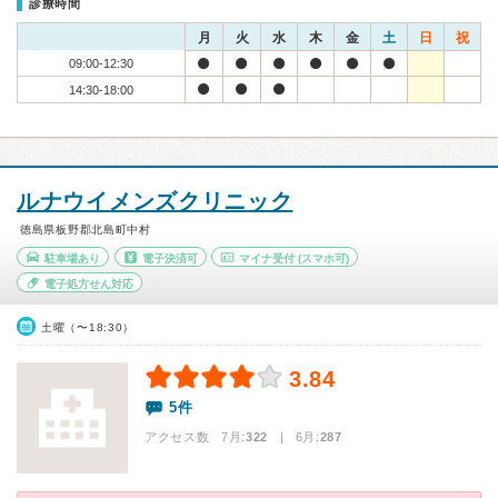
診療時間
月
火
水
木
金
土
日
祝
09:00-12:30
14:30-18:00
ルナウイメンズクリニック
徳島県板野郡北島町中村
駐車場あり
電子決済可
マイナ受付
(スマホ可)
電子処方せん対応
土曜（〜18:30）
3.84
5件
アクセス数 7月:
322
| 6月:
287