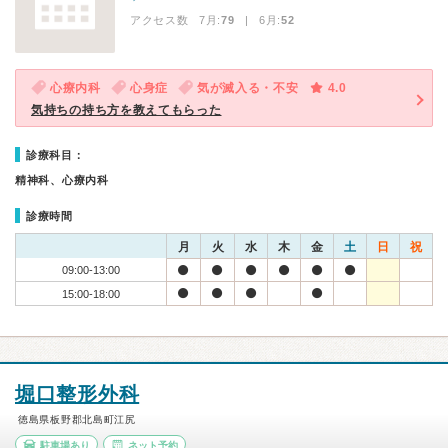
アクセス数 7月:
79
| 6月:
52
心療内科
心身症
気が滅入る・不安
4.0
気持ちの持ち方を教えてもらった
診療科目：
精神科、心療内科
診療時間
月
火
水
木
金
土
日
祝
09:00-13:00
15:00-18:00
堀口整形外科
徳島県板野郡北島町江尻
駐車場あり
ネット予約