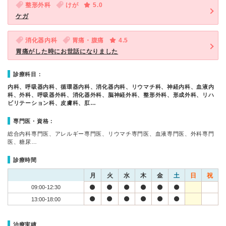
整形外科
けが
5.0
ケガ
消化器内科
胃痛・腹痛
4.5
胃痛がした時にお世話になりました
診療科目：
内科、呼吸器内科、循環器内科、消化器内科、リウマチ科、神経内科、血液内
科、外科、呼吸器外科、消化器外科、脳神経外科、整形外科、形成外科、リハ
ビリテーション科、皮膚科、肛…
専門医・資格：
総合内科専門医、アレルギー専門医、リウマチ専門医、血液専門医、外科専門
医、糖尿…
診療時間
月
火
水
木
金
土
日
祝
09:00-12:30
13:00-18:00
治療実績