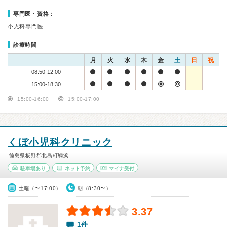
専門医・資格：
小児科専門医
診療時間
月
火
水
木
金
土
日
祝
08:50-12:00
15:00-18:30
15:00-16:00
15:00-17:00
くぼ小児科クリニック
徳島県板野郡北島町鯛浜
駐車場あり
ネット予約
マイナ受付
土曜（〜17:00）
朝（8:30〜）
3.37
1件