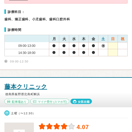
診療科目：
歯科、矯正歯科、小児歯科、歯科口腔外科
診療時間
月
火
水
木
金
土
日
祝
09:00-13:00
14:30-18:00
09:00-12:50
藤本クリニック
徳島県板野郡北島町鯛浜
駐車場あり
マイナ受付
(スマホ可)
女医在籍
土曜（〜12:30）
4.07