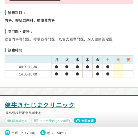
診療科目：
内科、呼吸器内科、循環器内科
専門医・資格：
総合内科専門医、呼吸器専門医、気管支鏡専門医、がん治療認定医
診療時間
月
火
水
木
金
土
日
祝
09:00-12:30
14:00-18:00
健生きたじまクリニック
徳島県板野郡北島町中村
駐車場あり
マイナ受付
(スマホ可)
女医在籍
土曜（〜17:00）
朝（8:50〜）