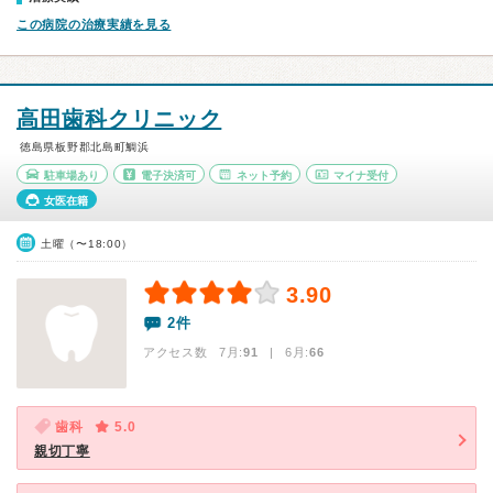
この病院の治療実績を見る
高田歯科クリニック
徳島県板野郡北島町鯛浜
駐車場あり
電子決済可
ネット予約
マイナ受付
女医在籍
土曜（〜18:00）
3.90
2件
アクセス数 7月:
91
| 6月:
66
歯科
5.0
親切丁寧