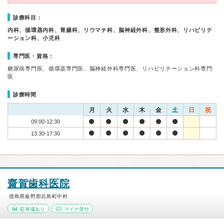
診療科目：
内科、循環器内科、胃腸科、リウマチ科、脳神経外科、整形外科、リハビリテ
ーション科、小児科
専門医・資格：
糖尿病専門医、循環器専門医、脳神経外科専門医、リハビリテーション科専門
医
診療時間
月
火
水
木
金
土
日
祝
09:00-12:30
13:30-17:30
齋賀歯科医院
徳島県板野郡北島町中村
駐車場あり
マイナ受付