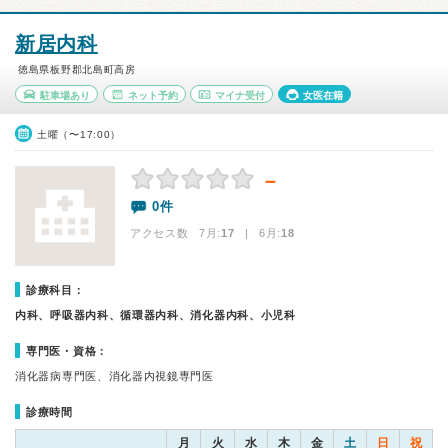
新居内科
徳島県板野郡北島町高房
駐車場あり
ネット予約
マイナ受付
女医在籍
土曜（〜17:00）
－
0件
アクセス数 7月:
17
| 6月:
18
診療科目：
内科、呼吸器内科、循環器内科、消化器内科、小児科
専門医・資格：
消化器病専門医、消化器内視鏡専門医
診療時間
月
火
水
木
金
土
日
祝