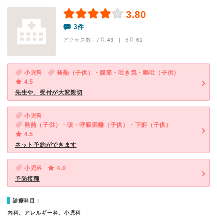
3.80
3件
アクセス数 7月:
43
| 6月:
61
小児科
発熱（子供）・腹痛・吐き気・嘔吐（子供）
4.5
先生や、受付が大変親切
小児科
発熱（子供）・咳・呼吸困難（子供）・下痢（子供）
4.5
ネット予約ができます
小児科
4.0
予防接種
診療科目：
内科、アレルギー科、小児科