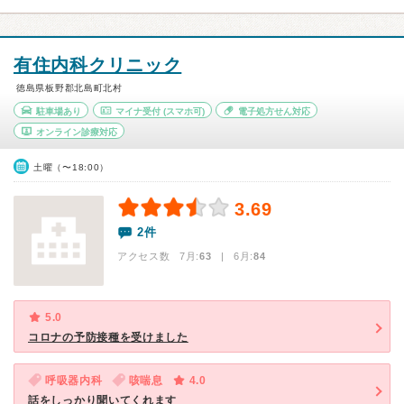
有住内科クリニック
徳島県板野郡北島町北村
駐車場あり
マイナ受付
(スマホ可)
電子処方せん対応
オンライン診療対応
土曜（〜18:00）
3.69
2件
アクセス数 7月:
63
| 6月:
84
5.0
コロナの予防接種を受けました
呼吸器内科
咳喘息
4.0
話をしっかり聞いてくれます