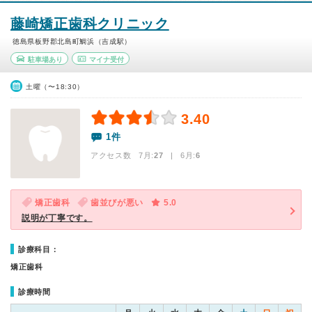
藤崎矯正歯科クリニック
徳島県板野郡北島町鯛浜（吉成駅）
駐車場あり
マイナ受付
土曜（〜18:30）
3.40
1件
アクセス数 7月:
27
| 6月:
6
矯正歯科
歯並びが悪い
5.0
説明が丁寧です。
診療科目：
矯正歯科
診療時間