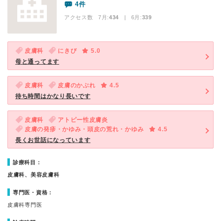
4件
アクセス数 7月:
434
| 6月:
339
皮膚科
にきび
5.0
母と通ってます
皮膚科
皮膚のかぶれ
4.5
待ち時間はかなり長いです
皮膚科
アトピー性皮膚炎
皮膚の発疹・かゆみ・頭皮の荒れ・かゆみ
4.5
長くお世話になっています
診療科目：
皮膚科、美容皮膚科
専門医・資格：
皮膚科専門医