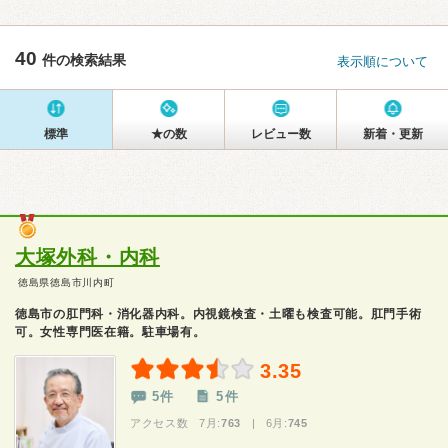
40
件の検索結果
表示順について
標準
★の数
レビュー数
新着・更新
大塚外科・内科
徳島県徳島市川内町
徳島市の肛門科・消化器内科。内視鏡検査・土曜も検査可能。肛門手術
可。女性専門医在籍。駐車場有。
3.35
5件
5件
アクセス数 7月:
763
| 6月:
745