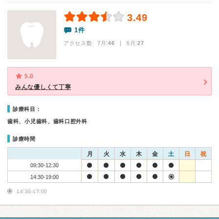
3.49
1件
アクセス数 7月:
46
| 6月:
27
5.0
みんな優しくて丁寧
診療科目：
歯科、小児歯科、歯科口腔外科
診療時間
月
火
水
木
金
土
日
祝
09:30-12:30
14:30-19:00
14:30-17:00