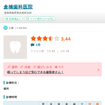
倉橋歯科医院
徳島県板野郡北島町北村
駐車場あり
マイナ受付
(スマホ可)
土曜（〜18:00）
3.44
1件
アクセス数 7月:
42
| 6月:
19
歯科
虫歯
歯がしみる
5.0
眠ってしまうほど安心できる歯医者さん！
診療科目：
歯科
診療時間
月
火
水
木
金
土
日
祝