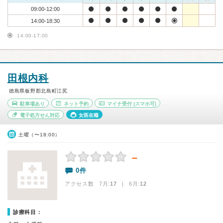
09:00-12:00
14:00-18:30
14:00-17:00
田根内科
徳島県板野郡北島町江尻
駐車場あり
ネット予約
マイナ受付
(スマホ可)
電子処方せん対応
女医在籍
土曜（〜18:00）
－
0件
アクセス数 7月:
17
| 6月:
12
診療科目：