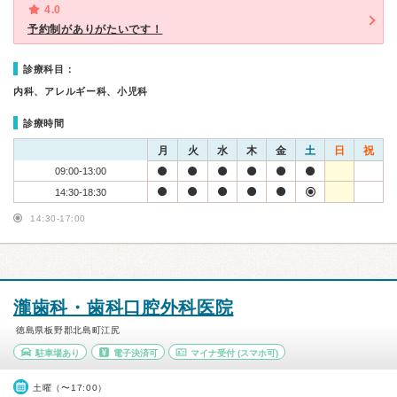
4.0
予約制がありがたいです！
診療科目：
内科、アレルギー科、小児科
診療時間
月
火
水
木
金
土
日
祝
09:00-13:00
14:30-18:30
14:30-17:00
瀧歯科・歯科口腔外科医院
徳島県板野郡北島町江尻
駐車場あり
電子決済可
マイナ受付
(スマホ可)
土曜（〜17:00）