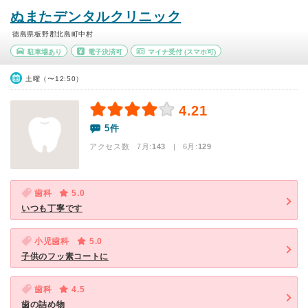
ぬまたデンタルクリニック
徳島県板野郡北島町中村
駐車場あり
電子決済可
マイナ受付
(スマホ可)
土曜（〜12:50）
4.21
5件
アクセス数 7月:
143
| 6月:
129
歯科
5.0
いつも丁寧です
小児歯科
5.0
子供のフッ素コートに
歯科
4.5
歯の詰め物