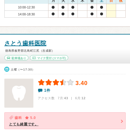
月
火
水
木
金
土
日
祝
10:00-12:30
14:00-18:30
さとう歯科医院
徳島県板野郡北島町江尻（吉成駅）
駐車場あり
マイナ受付
(スマホ可)
土曜（〜17:30）
3.40
1件
アクセス数 7月:
43
| 6月:
12
歯科
5.0
とても綺麗です。