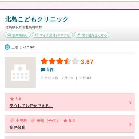
北島こどもクリニック
徳島県板野郡北島町中村
駐車場あり
マイナ受付
(スマホ可)
電子処方せん対応
土曜（〜17:00）
3.67
5件
アクセス数 7月:
98
| 6月:
84
5.0
安心してお任せできる。
小児科
発熱（子供）
5.0
病児保育