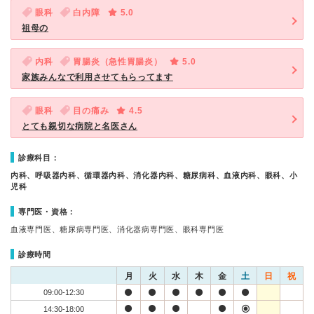
眼科
白内障
5.0
祖母の
内科
胃腸炎（急性胃腸炎）
5.0
家族みんなで利用させてもらってます
眼科
目の痛み
4.5
とても親切な病院と名医さん
診療科目：
内科、呼吸器内科、循環器内科、消化器内科、糖尿病科、血液内科、眼科、小
児科
専門医・資格：
血液専門医、糖尿病専門医、消化器病専門医、眼科専門医
診療時間
月
火
水
木
金
土
日
祝
09:00-12:30
14:30-18:00