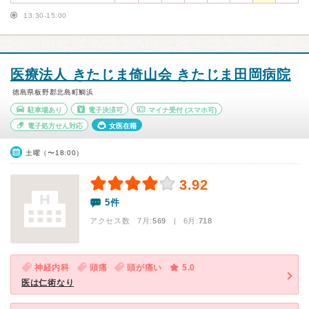
13:30-15:00
医療法人 きたじま倚山会 きたじま田岡病院
徳島県板野郡北島町鯛浜
駐車場あり
電子決済可
マイナ受付
(スマホ可)
電子処方せん対応
女医在籍
土曜（〜18:00）
3.92
5件
アクセス数 7月:
569
| 6月:
718
神経内科
頭痛
頭が痛い
5.0
医は仁術なり