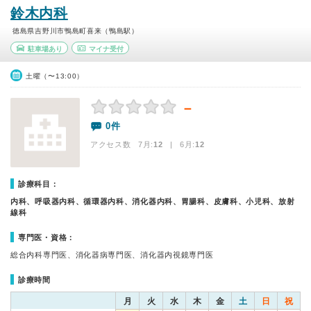
鈴木内科
徳島県吉野川市鴨島町喜来（鴨島駅）
駐車場あり
マイナ受付
土曜（〜13:00）
－
0件
アクセス数 7月:
12
| 6月:
12
診療科目：
内科、呼吸器内科、循環器内科、消化器内科、胃腸科、皮膚科、小児科、放射
線科
専門医・資格：
総合内科専門医、消化器病専門医、消化器内視鏡専門医
診療時間
月
火
水
木
金
土
日
祝