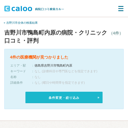
« 吉野川市全体の検索結果
吉野川市鴨島町内原の病院・クリニック
（4件）
口コミ・評判
4件の医療機関が見つかりました
エリア・駅
徳島県吉野川市鴨島町内原
キーワード
なし (診療科目や専門医などを指定できます)
名称
なし
詳細条件
なし (曜日や時間帯を指定できます)
条件変更・絞り込み