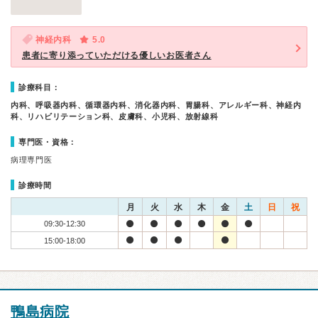
神経内科
5.0
患者に寄り添っていただける優しいお医者さん
診療科目：
内科、呼吸器内科、循環器内科、消化器内科、胃腸科、アレルギー科、神経内
科、リハビリテーション科、皮膚科、小児科、放射線科
専門医・資格：
病理専門医
診療時間
月
火
水
木
金
土
日
祝
09:30-12:30
15:00-18:00
鴨島病院