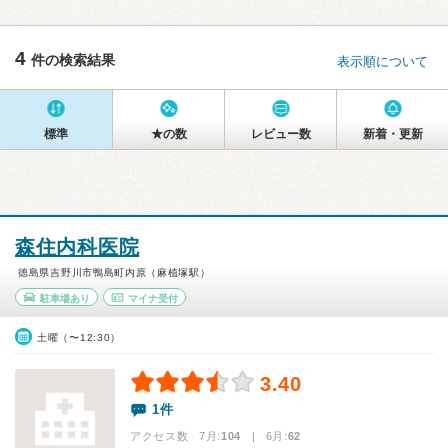
4
件の検索結果
表示順について
標準
★の数
レビュー数
新着・更新
森住内科医院
徳島県吉野川市鴨島町内原（麻植塚駅）
駐車場あり
マイナ受付
土曜（〜12:30）
3.40
1件
アクセス数 7月:
104
| 6月:
62