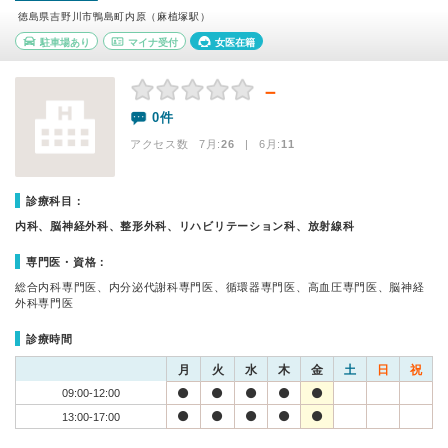
徳島県吉野川市鴨島町内原（麻植塚駅）
駐車場あり
マイナ受付
女医在籍
－
0件
アクセス数 7月:
26
| 6月:
11
診療科目：
内科、脳神経外科、整形外科、リハビリテーション科、放射線科
専門医・資格：
総合内科専門医、内分泌代謝科専門医、循環器専門医、高血圧専門医、脳神経
外科専門医
診療時間
月
火
水
木
金
土
日
祝
09:00-12:00
13:00-17:00