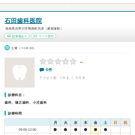
石田歯科医院
徳島県吉野川市鴨島町内原（麻植塚駅）
駐車場あり
マイナ受付
土曜（〜18:30）
－
0件
アクセス数 7月:
2
| 6月:
3
診療科目：
歯科、矯正歯科、小児歯科
診療時間
月
火
水
木
金
土
日
祝
09:00-12:00