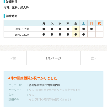
診療科目：
内科、産科、婦人科
診療時間
月
火
水
木
金
土
日
祝
09:00-12:30
15:00-18:00
«前
1/1ページ
次»
4件の医療機関が見つかりました
エリア・駅
徳島県吉野川市鴨島町内原
キーワード
なし (診療科目や専門医などを指定できます)
名称
なし
詳細条件
なし (曜日や時間帯を指定できます)