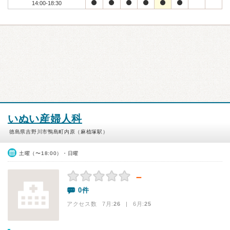
14:00-18:30
いぬい産婦人科
徳島県吉野川市鴨島町内原（麻植塚駅）
土曜（〜18:00）・日曜
－
0件
アクセス数 7月:
26
| 6月:
25