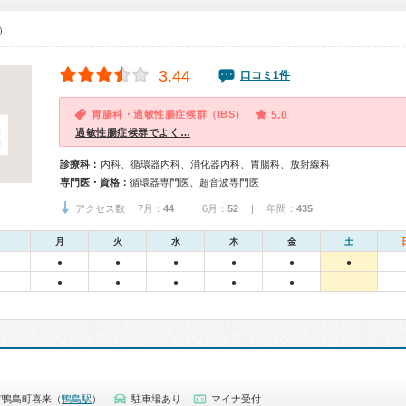
0）
3.44
口コミ1件
胃腸科・過敏性腸症候群（IBS）
5.0
過敏性腸症候群でよく…
診療科：
内科、循環器内科、消化器内科、胃腸科、放射線科
専門医・資格：
循環器専門医、超音波専門医
アクセス数 7月：
44
| 6月：
52
| 年間：
435
月
火
水
木
金
土
●
●
●
●
●
●
●
●
●
●
●
市鴨島町喜来（
鴨島駅
）
駐車場あり
マイナ受付