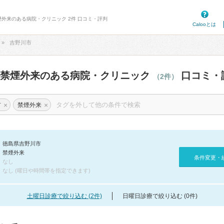
煙外来のある病院・クリニック 2件 口コミ・評判
Calooとは
吉野川市
の禁煙外来のある病院・クリニック
口コミ・
（2件）
×
×
市
禁煙外来
徳島県吉野川市
禁煙外来
条件変更・
なし
なし (曜日や時間帯を指定できます)
土曜日診療で絞り込む (2件)
日曜日診療で絞り込む (0件)