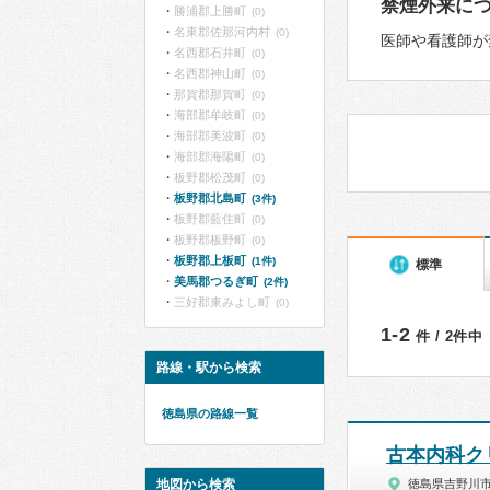
禁煙外来に
勝浦郡上勝町
(0)
名東郡佐那河内村
(0)
医師や看護師が
名西郡石井町
(0)
名西郡神山町
(0)
那賀郡那賀町
(0)
海部郡牟岐町
(0)
海部郡美波町
(0)
海部郡海陽町
(0)
板野郡松茂町
(0)
板野郡北島町
(3件)
板野郡藍住町
(0)
板野郡板野町
(0)
板野郡上板町
(1件)
標準
美馬郡つるぎ町
(2件)
三好郡東みよし町
(0)
1-2
件 / 2件中
路線・駅から検索
徳島県の路線一覧
古本内科ク
地図から検索
徳島県吉野川