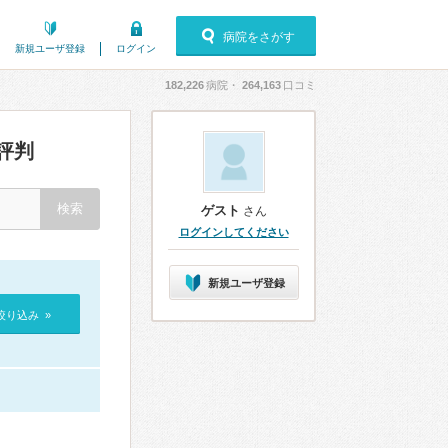
病院をさがす
新規ユーザ登録
ログイン
182,226
病院・
264,163
口コミ
評判
ゲスト
さん
ログインしてください
新規ユーザ登録
絞り込み »