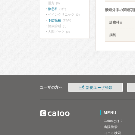
漢方
(0)
救急科
(1件)
禁煙外来の関連項
ペインクリニック
(0)
予防接種
(35件)
診療科目
健康診断
(0)
人間ドック
(0)
病気
ユーザの方へ
新規ユーザ登録
MENU
Calooとは？
病院検索
口コミ検索