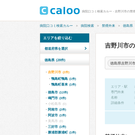
病院口コミ検索カルー - 吉野川市の禁
病院口コミ検索カルー
病院検索
禁煙外来
徳島県
エリアを絞り込む
吉野川市
都道府県を選択
徳島県
(28件)
徳島県吉野川
吉野川市
(2件)
鴨島町鴨島
(1件)
鴨島町喜来
(1件)
エリア・駅
専門外来
徳島市
(12件)
名称
鳴門市
(3件)
詳細条件
小松島市
(0)
阿南市
(2件)
阿波市
(1件)
美馬市
(0)
三好市
(1件)
勝浦郡勝浦町
(1件)