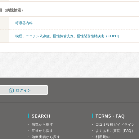
目（病院検索）
呼吸器内科
喫煙
、
ニコチン依存症
、
慢性気管支炎
、
慢性閉塞性肺疾患（COPD）
ログイン
SEARCH
TERMS・FAQ
病気から探す
口コミ投稿ガイドライン
症状から探す
よくあるご質問（FAQ）
治療実績から探す
利用規約