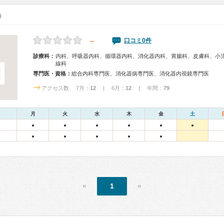
0）
－
口コミ0件
診療科：
内科、呼吸器内科、循環器内科、消化器内科、胃腸科、皮膚科、小
線科
専門医・資格：
総合内科専門医、消化器病専門医、消化器内視鏡専門医
アクセス数 7月：
12
| 6月：
12
| 年間：
79
月
火
水
木
金
土
●
●
●
●
●
●
●
●
●
●
●
«
1
»