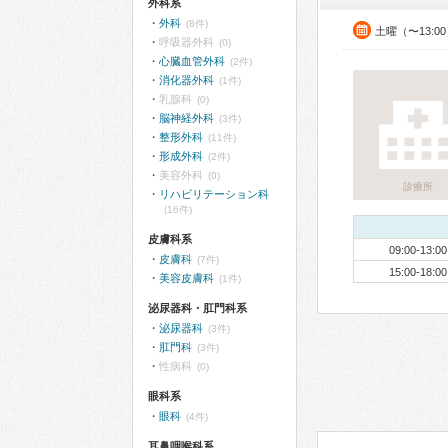
外科系
外科
(8件)
土曜（〜13:0
呼吸器外科
(0)
心臓血管外科
(2件)
消化器外科
(1件)
乳腺科
(0)
脳神経外科
(3件)
整形外科
(11件)
形成外科
(2件)
美容外科
(0)
診療所
リハビリテーション科
(16件)
皮膚科系
09:00-13:00
皮膚科
(7件)
15:00-18:00
美容皮膚科
(1件)
泌尿器科・肛門科系
泌尿器科
(3件)
肛門科
(3件)
性病科
(0)
眼科系
眼科
(4件)
耳鼻咽喉科系