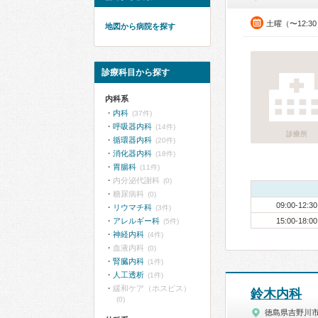
土曜（〜12:3
地図から病院を探す
診療科目から探す
内科系
内科
(37件)
呼吸器内科
(14件)
診療所
循環器内科
(20件)
消化器内科
(18件)
胃腸科
(11件)
内分泌代謝科
(0)
糖尿病科
(0)
09:00-12:30
リウマチ科
(3件)
アレルギー科
15:00-18:00
(5件)
神経内科
(4件)
血液内科
(0)
腎臓内科
(1件)
人工透析
(1件)
緩和ケア（ホスピス）
鈴木内科
(0)
徳島県吉野川