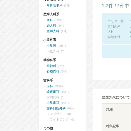
1-2件 / 2件中
耳鼻咽喉科
(6件)
産婦人科系
産科
(1件)
エリア・駅
婦人科
(2件)
専門外来
産婦人科
(1件)
名称
詳細条件
小児科系
小児科
(20件)
小児外科
(0)
精神科系
精神科
(3件)
心療内科
(2件)
歯科系
歯科
(26件)
矯正歯科
(10件)
歯周病科
禁煙外来について
(0)
小児歯科
(19件)
歯科口腔外科
(9件)
詳細
インプラント
(0)
ホワイトニング
(0)
特集記事
その他