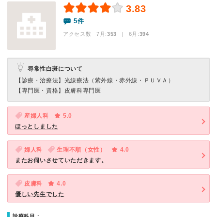
3.83
5件
アクセス数 7月:
353
| 6月:
394
尋常性白斑について
【診療・治療法】
光線療法（紫外線・赤外線・ＰＵＶＡ）
【専門医・資格】
皮膚科専門医
産婦人科
5.0
ほっとしました
婦人科
生理不順（女性）
4.0
またお伺いさせていただきます。
皮膚科
4.0
優しい先生でした
診療科目：