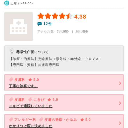
土曜（〜17:00）
4.38
12件
アクセス数 7月:
950
| 6月:
899
尋常性白斑について
【診療・治療法】
光線療法（紫外線・赤外線・ＰＵＶＡ）
【専門医・資格】
皮膚科専門医
皮膚科
5.0
丁寧な診察です。
皮膚科
にきび
5.0
ニキビで通院していました
アレルギー科
皮膚の発疹・かゆみ
5.0
かかりつけ医に決めました