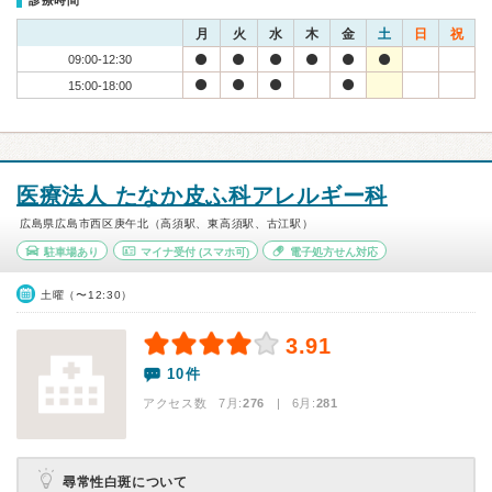
診療時間
月
火
水
木
金
土
日
祝
09:00-12:30
15:00-18:00
医療法人 たなか皮ふ科アレルギー科
広島県広島市西区庚午北（高須駅、東高須駅、古江駅）
駐車場あり
マイナ受付
(スマホ可)
電子処方せん対応
土曜（〜12:30）
3.91
10件
アクセス数 7月:
276
| 6月:
281
尋常性白斑について