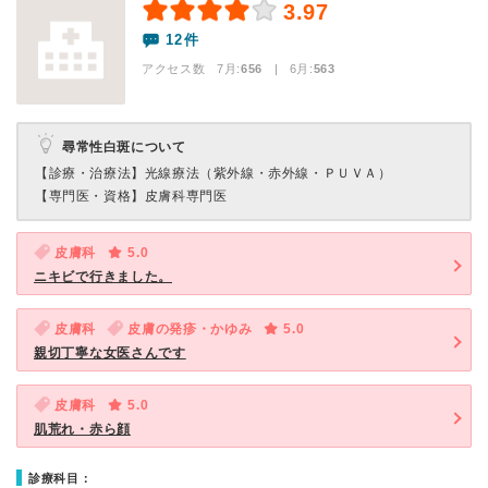
3.97
12件
アクセス数 7月:
656
| 6月:
563
尋常性白斑について
【診療・治療法】
光線療法（紫外線・赤外線・ＰＵＶＡ）
【専門医・資格】
皮膚科専門医
皮膚科
5.0
ニキビで行きました。
皮膚科
皮膚の発疹・かゆみ
5.0
親切丁寧な女医さんです
皮膚科
5.0
肌荒れ・赤ら顔
診療科目：