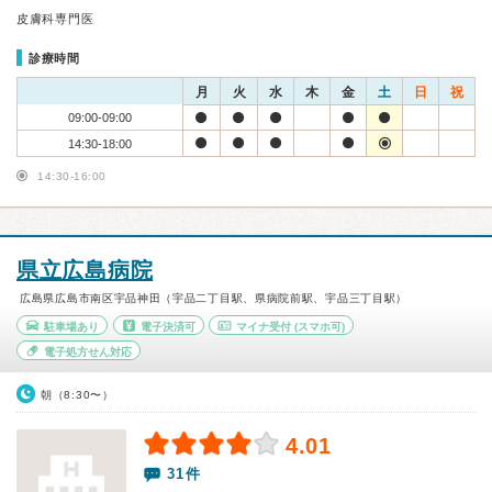
皮膚科専門医
診療時間
月
火
水
木
金
土
日
祝
09:00-09:00
14:30-18:00
14:30-16:00
県立広島病院
広島県広島市南区宇品神田（宇品二丁目駅、県病院前駅、宇品三丁目駅）
駐車場あり
電子決済可
マイナ受付
(スマホ可)
電子処方せん対応
朝（8:30〜）
4.01
31件