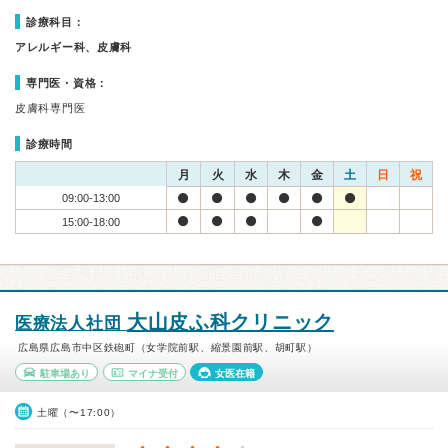
診療科目：
アレルギー科、皮膚科
専門医・資格：
皮膚科専門医
診療時間
月
火
水
木
金
土
日
祝
09:00-13:00
15:00-18:00
大山皮ふ科クリニック
医療法人社団
広島県広島市中区鉄砲町（女学院前駅、縮景園前駅、胡町駅）
駐車場あり
マイナ受付
女医在籍
土曜（〜17:00）