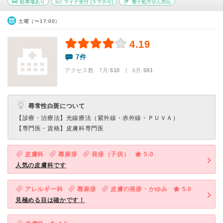
駐車場あり
マイナ受付
(スマホ可)
電子処方せん対応
土曜（〜17:00）
4.19
7件
アクセス数 7月:
510
| 6月:
591
尋常性白斑について
【診療・治療法】
光線療法（紫外線・赤外線・ＰＵＶＡ）
【専門医・資格】
皮膚科専門医
皮膚科
蕁麻疹
発疹（子供）
5.0
人気の皮膚科です
アレルギー科
蕁麻疹
皮膚の発疹・かゆみ
5.0
見極める目は確かです！