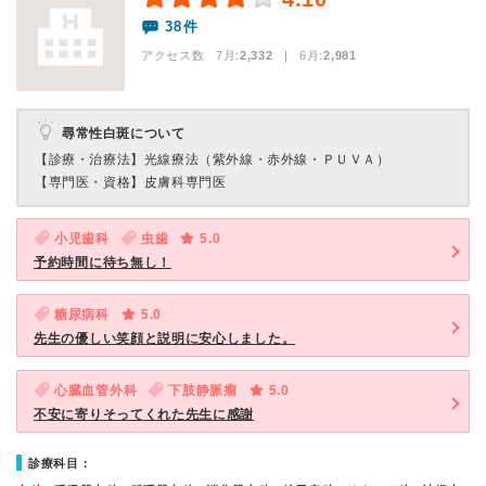
38件
アクセス数 7月:
2,332
| 6月:
2,981
尋常性白斑について
【診療・治療法】
光線療法（紫外線・赤外線・ＰＵＶＡ）
【専門医・資格】
皮膚科専門医
小児歯科
虫歯
5.0
予約時間に待ち無し！
糖尿病科
5.0
先生の優しい笑顔と説明に安心しました。
心臓血管外科
下肢静脈瘤
5.0
不安に寄りそってくれた先生に感謝
診療科目：