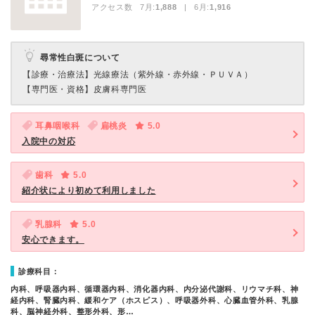
アクセス数 7月:
1,888
| 6月:
1,916
尋常性白斑について
【診療・治療法】
光線療法（紫外線・赤外線・ＰＵＶＡ）
【専門医・資格】
皮膚科専門医
耳鼻咽喉科
扁桃炎
5.0
入院中の対応
歯科
5.0
紹介状により初めて利用しました
乳腺科
5.0
安心できます。
診療科目：
内科、呼吸器内科、循環器内科、消化器内科、内分泌代謝科、リウマチ科、神
経内科、腎臓内科、緩和ケア（ホスピス）、呼吸器外科、心臓血管外科、乳腺
科、脳神経外科、整形外科、形…