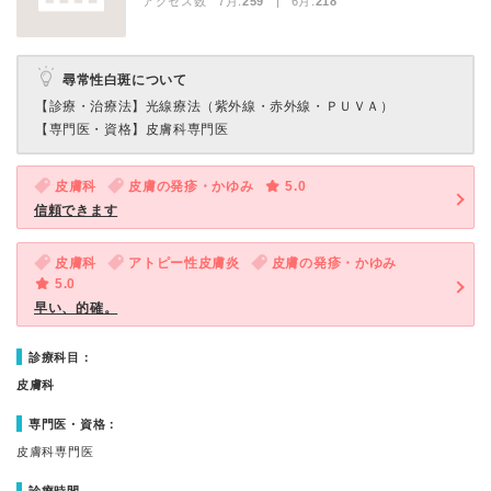
アクセス数 7月:
259
| 6月:
218
尋常性白斑について
【診療・治療法】
光線療法（紫外線・赤外線・ＰＵＶＡ）
【専門医・資格】
皮膚科専門医
皮膚科
皮膚の発疹・かゆみ
5.0
信頼できます
皮膚科
アトピー性皮膚炎
皮膚の発疹・かゆみ
5.0
早い、的確。
診療科目：
皮膚科
専門医・資格：
皮膚科専門医