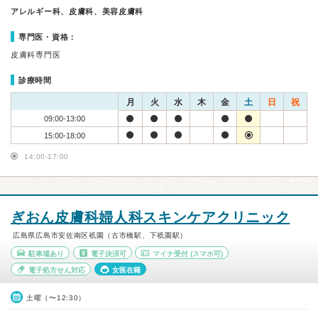
アレルギー科、皮膚科、美容皮膚科
専門医・資格：
皮膚科専門医
診療時間
月
火
水
木
金
土
日
祝
09:00-13:00
15:00-18:00
14:00-17:00
ぎおん皮膚科婦人科スキンケアクリニック
広島県広島市安佐南区祇園（古市橋駅、下祇園駅）
駐車場あり
電子決済可
マイナ受付
(スマホ可)
電子処方せん対応
女医在籍
土曜（〜12:30）