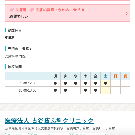
皮膚科
皮膚の発疹・かゆみ
5.0
綺麗でした
診療科目：
皮膚科
専門医・資格：
皮膚科専門医
診療時間
月
火
水
木
金
土
日
祝
09:00-12:30
15:00-18:00
医療法人 古谷皮ふ科クリニック
広島県広島市南区翠（広大附属学校前駅、皆実町六丁目駅、皆実町二丁目駅）