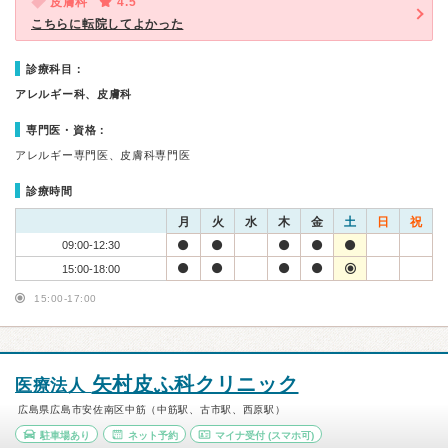
皮膚科
4.5
こちらに転院してよかった
診療科目：
アレルギー科、皮膚科
専門医・資格：
アレルギー専門医、皮膚科専門医
診療時間
月
火
水
木
金
土
日
祝
09:00-12:30
15:00-18:00
15:00-17:00
矢村皮ふ科クリニック
医療法人
広島県広島市安佐南区中筋（中筋駅、古市駅、西原駅）
駐車場あり
ネット予約
マイナ受付
(スマホ可)