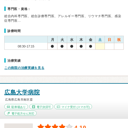
専門医・資格：
総合内科専門医、総合診療専門医、アレルギー専門医、リウマチ専門医、感染
症専門医…
診療時間
月
火
水
木
金
土
日
祝
08:30-17:15
治療実績
この病院の治療実績を見る
広島大学病院
広島県広島市南区霞
駐車場あり
電子決済可
マイナ受付
(スマホ可)
電子処方せん対応
4.10