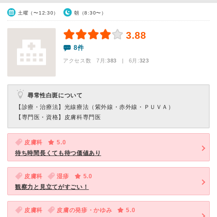
土曜（〜12:30）
朝（8:30〜）
3.88
8件
アクセス数 7月:
383
| 6月:
323
尋常性白斑について
【診療・治療法】
光線療法（紫外線・赤外線・ＰＵＶＡ）
【専門医・資格】
皮膚科専門医
皮膚科
5.0
待ち時間長くても待つ価値あり
皮膚科
湿疹
5.0
観察力と見立てがすごい！
皮膚科
皮膚の発疹・かゆみ
5.0