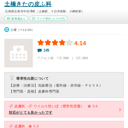
土橋きたの皮ふ科
広島県広島市中区堺町（土橋駅、十日市町駅、小網町駅）
駐車場あり
マイナ受付
(スマホ可)
土曜（〜12:00）
4.14
3件
アクセス数 7月:
300
| 6月:
293
尋常性白斑について
【診療・治療法】
光線療法（紫外線・赤外線・ＰＵＶＡ）
【専門医・資格】
皮膚科専門医
皮膚科
ウイルス性いぼ（尋常性疣贅）
5.0
対応がとても良かったです
皮膚科
5.0