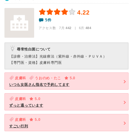
4.22
5件
アクセス数 7月:
442
| 6月:
484
尋常性白斑について
【診療・治療法】
光線療法（紫外線・赤外線・ＰＵＶＡ）
【専門医・資格】
皮膚科専門医
皮膚科
うおのめ・たこ
5.0
いつも女医さん指名で予約してます
皮膚科
5.0
ずっと通っています
皮膚科
5.0
すごい行列