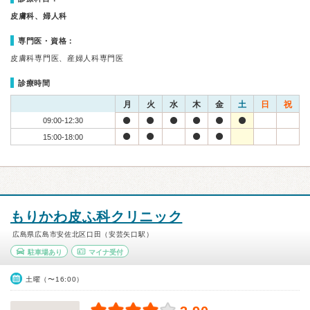
皮膚科、婦人科
専門医・資格：
皮膚科専門医、産婦人科専門医
診療時間
月
火
水
木
金
土
日
祝
09:00-12:30
15:00-18:00
もりかわ皮ふ科クリニック
広島県広島市安佐北区口田（安芸矢口駅）
駐車場あり
マイナ受付
土曜（〜16:00）