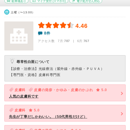
駐車場あり
マイナ受付
(スマホ可)
電子処方せん対応
土曜（〜13:00）
4.46
8件
アクセス数 7月:
787
| 6月:
767
尋常性白斑について
【診療・治療法】
光線療法（紫外線・赤外線・ＰＵＶＡ）
【専門医・資格】
皮膚科専門医
皮膚科
皮膚の発疹・かゆみ・皮膚のかぶれ
5.0
人気の皮膚科です
皮膚科
5.0
先生が丁寧だしかわいい。（50代男性だけど）