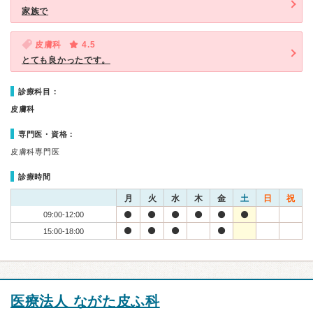
家族で
皮膚科
4.5
とても良かったです。
診療科目：
皮膚科
専門医・資格：
皮膚科専門医
診療時間
月
火
水
木
金
土
日
祝
09:00-12:00
15:00-18:00
医療法人 ながた皮ふ科