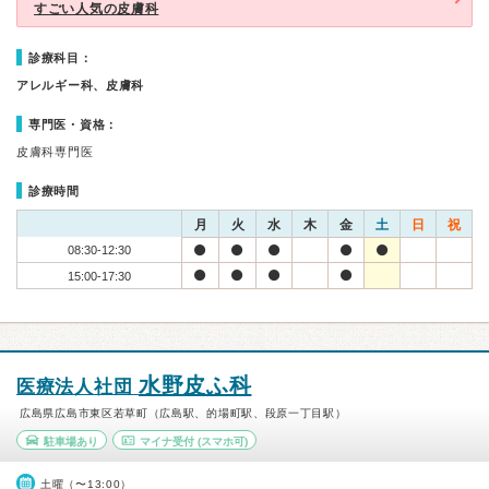
すごい人気の皮膚科
診療科目：
アレルギー科、皮膚科
専門医・資格：
皮膚科専門医
診療時間
月
火
水
木
金
土
日
祝
08:30-12:30
15:00-17:30
水野皮ふ科
医療法人社団
広島県広島市東区若草町（広島駅、的場町駅、段原一丁目駅）
駐車場あり
マイナ受付
(スマホ可)
土曜（〜13:00）