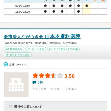
月
火
水
木
金
土
日
祝
09:00-12:30
15:00-18:00
山本皮膚科医院
医療法人ながつき会
広島県広島市西区観音町（観音町駅、天満町駅、西観音町駅）
駐車場あり
ネット予約
マイナ受付
(スマホ可)
電子処方せん対応
土曜（〜14:30）
3.58
8件
アクセス数 7月:
326
| 6月:
329
尋常性白斑について