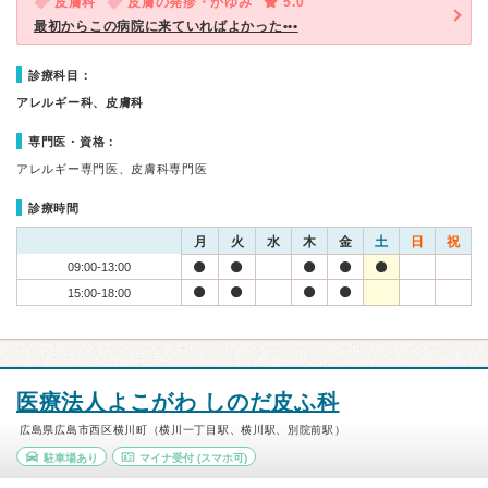
皮膚科
皮膚の発疹・かゆみ
5.0
最初からこの病院に来ていればよかった•••
診療科目：
アレルギー科、皮膚科
専門医・資格：
アレルギー専門医、皮膚科専門医
診療時間
月
火
水
木
金
土
日
祝
09:00-13:00
15:00-18:00
医療法人よこがわ しのだ皮ふ科
広島県広島市西区横川町（横川一丁目駅、横川駅、別院前駅）
駐車場あり
マイナ受付
(スマホ可)