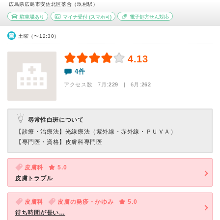
広島県広島市安佐北区落合（玖村駅）
駐車場あり
マイナ受付
(スマホ可)
電子処方せん対応
土曜（〜12:30）
4.13
4件
アクセス数 7月:
229
| 6月:
262
尋常性白斑について
【診療・治療法】
光線療法（紫外線・赤外線・ＰＵＶＡ）
【専門医・資格】
皮膚科専門医
皮膚科
5.0
皮膚トラブル
皮膚科
皮膚の発疹・かゆみ
5.0
待ち時間が長い…