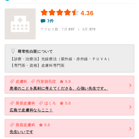
4.36
3件
アクセス数 7月:
897
| 6月:
879
尋常性白斑について
【診療・治療法】
光線療法（紫外線・赤外線・ＰＵＶＡ）
【専門医・資格】
皮膚科専門医
皮膚科
円形脱毛症
5.0
患者のことを真剣に考えてくださる、心強い先生です。
美容皮膚科
ほくろ
5.0
広島で皮膚科ならここ！
美容皮膚科
5.0
先生いいです