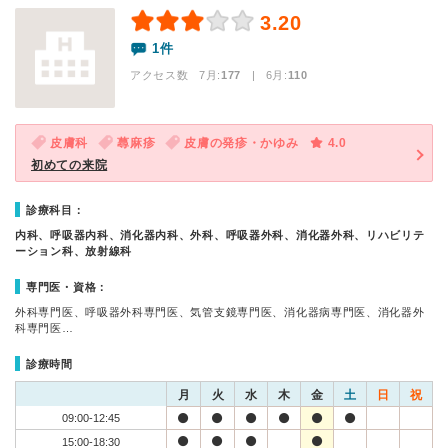
3.20
1件
アクセス数 7月:
177
| 6月:
110
皮膚科
蕁麻疹
皮膚の発疹・かゆみ
4.0
初めての来院
診療科目：
内科、呼吸器内科、消化器内科、外科、呼吸器外科、消化器外科、リハビリテ
ーション科、放射線科
専門医・資格：
外科専門医、呼吸器外科専門医、気管支鏡専門医、消化器病専門医、消化器外
科専門医…
診療時間
月
火
水
木
金
土
日
祝
09:00-12:45
15:00-18:30