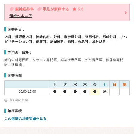
脳神経外科
手足が麻痺する
5.0
頚椎ヘルニア
診療科目：
内科、循環器内科、神経内科、外科、脳神経外科、整形外科、形成外科、リハ
ビリテーション科、皮膚科、泌尿器科、歯科、救急科、放射線科
専門医・資格：
総合内科専門医、リウマチ専門医、感染症専門医、外科専門医、糖尿病専門
医、循環器…
診療時間
月
火
水
木
金
土
日
祝
09:00-17:00
09:00-12:00
治療実績
この病院の治療実績を見る