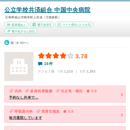
公立学校共済組合 中国中央病院
広島県福山市御幸町上岩成（万能倉駅）
駐車場あり
電子決済可
マイナ受付
(スマホ可)
電子処方せん対応
朝（8:30〜）
3.78
16件
アクセス数 7月:
1,210
| 6月:
1,293
内科
多発性骨髄腫
吐き気・嘔吐
5.0
予約なし外来で…
呼吸器内科
気管支喘息
5.0
毎月通院しています