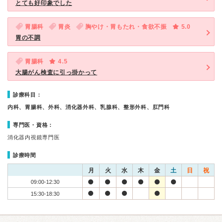
とても好印象でした
胃腸科
胃炎
胸やけ・胃もたれ・食欲不振
5.0
胃の不調
胃腸科
4.5
大腸がん検査に引っ掛かって
診療科目：
内科、胃腸科、外科、消化器外科、乳腺科、整形外科、肛門科
専門医・資格：
消化器内視鏡専門医
診療時間
月
火
水
木
金
土
日
祝
09:00-12:30
15:30-18:30