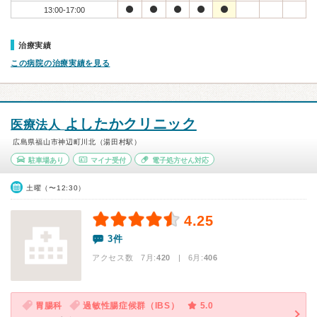
13:00-17:00
治療実績
この病院の治療実績を見る
よしたかクリニック
医療法人
広島県福山市神辺町川北（湯田村駅）
駐車場あり
マイナ受付
電子処方せん対応
土曜（〜12:30）
4.25
3件
アクセス数 7月:
420
| 6月:
406
胃腸科
過敏性腸症候群（IBS）
5.0