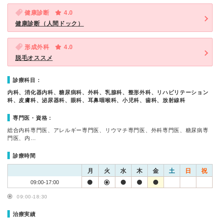
健康診断
4.0
健康診断（人間ドック）
形成外科
4.0
脱毛オススメ
診療科目：
内科、消化器内科、糖尿病科、外科、乳腺科、整形外科、リハビリテーション
科、皮膚科、泌尿器科、眼科、耳鼻咽喉科、小児科、歯科、放射線科
専門医・資格：
総合内科専門医、アレルギー専門医、リウマチ専門医、外科専門医、糖尿病専
門医、内…
診療時間
月
火
水
木
金
土
日
祝
09:00-17:00
09:00-18:30
治療実績