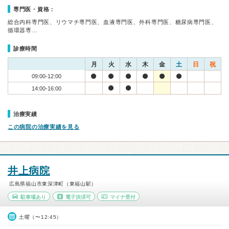
専門医・資格：
総合内科専門医、リウマチ専門医、血液専門医、外科専門医、糖尿病専門医、
循環器専…
診療時間
月
火
水
木
金
土
日
祝
09:00-12:00
14:00-16:00
治療実績
この病院の治療実績を見る
井上病院
広島県福山市東深津町（東福山駅）
駐車場あり
電子決済可
マイナ受付
土曜（〜12:45）