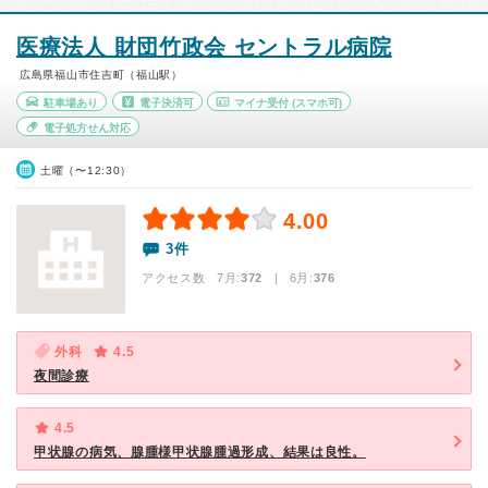
医療法人 財団竹政会 セントラル病院
広島県福山市住吉町（福山駅）
駐車場あり
電子決済可
マイナ受付
(スマホ可)
電子処方せん対応
土曜（〜12:30）
4.00
3件
アクセス数 7月:
372
| 6月:
376
外科
4.5
夜間診療
4.5
甲状腺の病気、腺腫様甲状腺腫過形成、結果は良性。