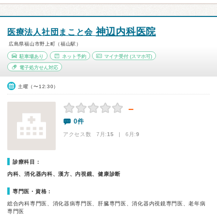
神辺内科医院
医療法人社団まこと会
広島県福山市野上町（福山駅）
駐車場あり
ネット予約
マイナ受付
(スマホ可)
電子処方せん対応
土曜（〜12:30）
－
0件
アクセス数 7月:
15
| 6月:
9
診療科目：
内科、消化器内科、漢方、内視鏡、健康診断
専門医・資格：
総合内科専門医、消化器病専門医、肝臓専門医、消化器内視鏡専門医、老年病
専門医