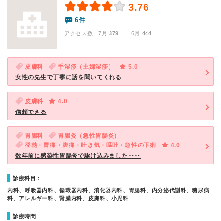
3.76
6件
アクセス数 7月:
379
| 6月:
444
皮膚科
手湿疹（主婦湿疹）
5.0
女性の先生で丁寧に話を聞いてくれる
皮膚科
4.0
信頼できる
胃腸科
胃腸炎（急性胃腸炎）
発熱・胃痛・腹痛・吐き気・嘔吐・急性の下痢
4.0
数年前に感染性胃腸炎で駆け込みました‥‥
診療科目：
内科、呼吸器内科、循環器内科、消化器内科、胃腸科、内分泌代謝科、糖尿病
科、アレルギー科、腎臓内科、皮膚科、小児科
診療時間