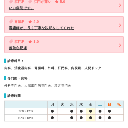
肛門科
肛門が痛い
5.0
いい病院です。
胃腸科
4.0
看護師が、長く丁寧な説明をしてくれた
肛門科
1.0
羞恥心配慮
診療科目：
内科、消化器内科、胃腸科、外科、肛門科、内視鏡、人間ドック
専門医・資格：
外科専門医、大腸肛門病専門医、漢方専門医
診療時間
月
火
水
木
金
土
日
祝
09:00-12:00
15:30-18:00