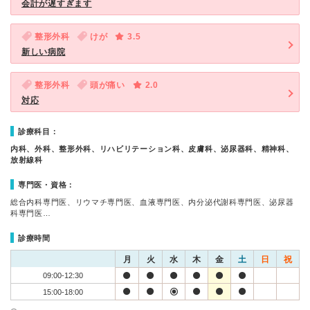
会計が遅すぎます
整形外科
けが
3.5
新しい病院
整形外科
頭が痛い
2.0
対応
診療科目：
内科、外科、整形外科、リハビリテーション科、皮膚科、泌尿器科、精神科、
放射線科
専門医・資格：
総合内科専門医、リウマチ専門医、血液専門医、内分泌代謝科専門医、泌尿器
科専門医…
診療時間
月
火
水
木
金
土
日
祝
09:00-12:30
15:00-18:00