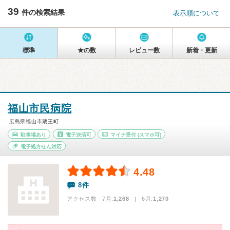
39
件の検索結果
表示順について
標準
★の数
レビュー数
新着・更新
福山市民病院
広島県福山市蔵王町
駐車場あり
電子決済可
マイナ受付
(スマホ可)
電子処方せん対応
4.48
8件
アクセス数 7月:
1,268
| 6月:
1,270