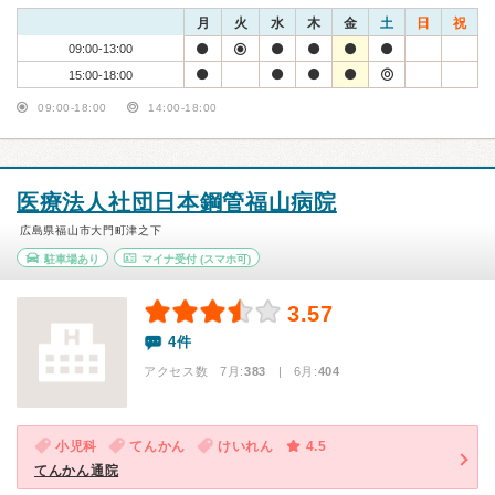
月
火
水
木
金
土
日
祝
09:00-13:00
15:00-18:00
09:00-18:00
14:00-18:00
医療法人社団日本鋼管福山病院
広島県福山市大門町津之下
駐車場あり
マイナ受付
(スマホ可)
3.57
4件
アクセス数 7月:
383
| 6月:
404
小児科
てんかん
けいれん
4.5
てんかん通院