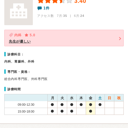
3.40
1件
アクセス数 7月:
35
| 6月:
24
内科
5.0
先生が優しい
診療科目：
内科、胃腸科、外科
専門医・資格：
総合内科専門医、外科専門医
診療時間
月
火
水
木
金
土
日
祝
09:00-12:30
15:00-18:00