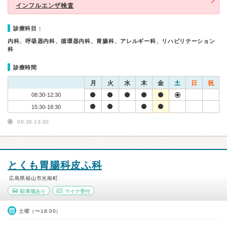
インフルエンザ検査
診療科目：
内科、呼吸器内科、循環器内科、胃腸科、アレルギー科、リハビリテーション
科
診療時間
月
火
水
木
金
土
日
祝
08:30-12:30
15:30-18:30
08:30-13:00
とくも胃腸科皮ふ科
広島県福山市光南町
駐車場あり
マイナ受付
土曜（〜18:00）