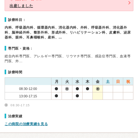
出産しました
診療科目：
内科、呼吸器内科、循環器内科、消化器内科、外科、呼吸器外科、消化器外
科、脳神経外科、整形外科、形成外科、リハビリテーション科、皮膚科、泌尿
器科、眼科、耳鼻咽喉科、産科、…
専門医・資格：
総合内科専門医、アレルギー専門医、リウマチ専門医、感染症専門医、血液専
門医、外…
診療時間
月
火
水
木
金
土
日
祝
08:30-12:00
13:00-17:15
08:30-17:15
治療実績
この病院の治療実績を見る