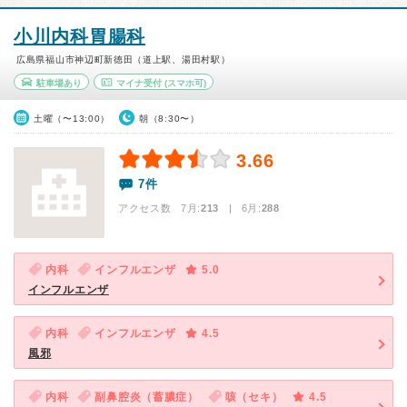
小川内科胃腸科
広島県福山市神辺町新徳田（道上駅、湯田村駅）
駐車場あり
マイナ受付
(スマホ可)
土曜（〜13:00）
朝（8:30〜）
3.66
7件
アクセス数 7月:
213
| 6月:
288
内科
インフルエンザ
5.0
インフルエンザ
内科
インフルエンザ
4.5
風邪
内科
副鼻腔炎（蓄膿症）
咳（セキ）
4.5