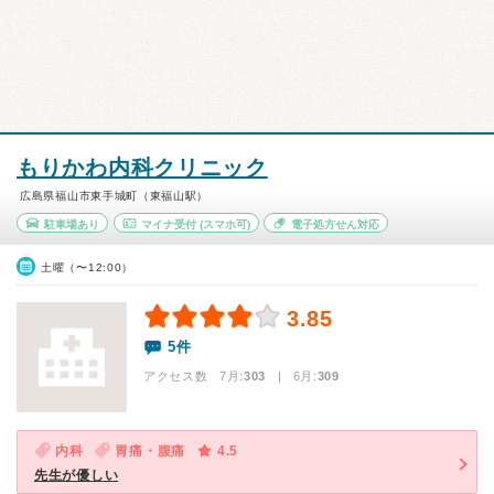
もりかわ内科クリニック
広島県福山市東手城町（東福山駅）
駐車場あり
マイナ受付
(スマホ可)
電子処方せん対応
土曜（〜12:00）
3.85
5件
アクセス数 7月:
303
| 6月:
309
内科
胃痛・腹痛
4.5
先生が優しい