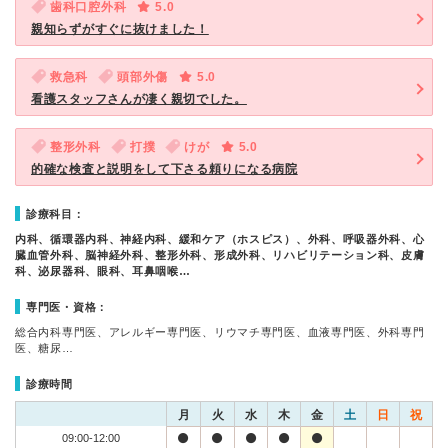
歯科口腔外科
5.0
親知らずがすぐに抜けました！
救急科
頭部外傷
5.0
看護スタッフさんが凄く親切でした。
整形外科
打撲
けが
5.0
的確な検査と説明をして下さる頼りになる病院
診療科目：
内科、循環器内科、神経内科、緩和ケア（ホスピス）、外科、呼吸器外科、心
臓血管外科、脳神経外科、整形外科、形成外科、リハビリテーション科、皮膚
科、泌尿器科、眼科、耳鼻咽喉…
専門医・資格：
総合内科専門医、アレルギー専門医、リウマチ専門医、血液専門医、外科専門
医、糖尿…
診療時間
月
火
水
木
金
土
日
祝
09:00-12:00