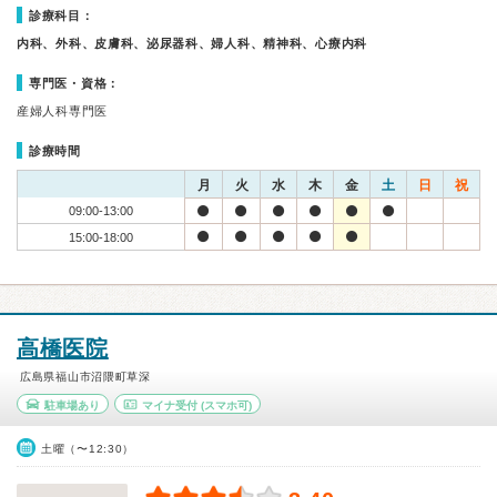
診療科目：
内科、外科、皮膚科、泌尿器科、婦人科、精神科、心療内科
専門医・資格：
産婦人科専門医
診療時間
月
火
水
木
金
土
日
祝
09:00-13:00
15:00-18:00
高橋医院
広島県福山市沼隈町草深
駐車場あり
マイナ受付
(スマホ可)
土曜（〜12:30）