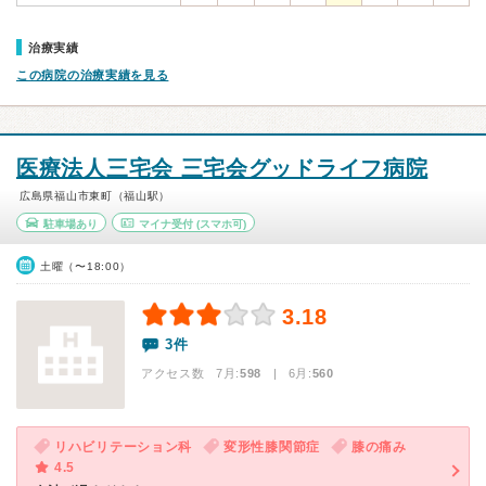
治療実績
この病院の治療実績を見る
医療法人三宅会 三宅会グッドライフ病院
広島県福山市東町（福山駅）
駐車場あり
マイナ受付
(スマホ可)
土曜（〜18:00）
3.18
3件
アクセス数 7月:
598
| 6月:
560
リハビリテーション科
変形性膝関節症
膝の痛み
4.5