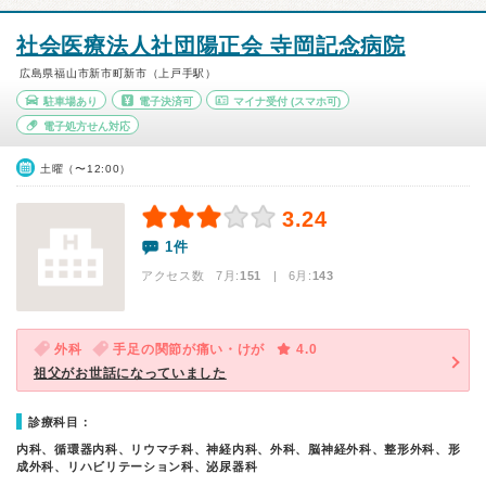
社会医療法人社団陽正会 寺岡記念病院
広島県福山市新市町新市（上戸手駅）
駐車場あり
電子決済可
マイナ受付
(スマホ可)
電子処方せん対応
土曜（〜12:00）
3.24
1件
アクセス数 7月:
151
| 6月:
143
外科
手足の関節が痛い・けが
4.0
祖父がお世話になっていました
診療科目：
内科、循環器内科、リウマチ科、神経内科、外科、脳神経外科、整形外科、形
成外科、リハビリテーション科、泌尿器科