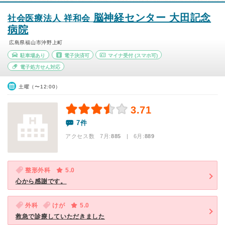
脳神経センター 大田記念
社会医療法人 祥和会
病院
広島県福山市沖野上町
駐車場あり
電子決済可
マイナ受付
(スマホ可)
電子処方せん対応
土曜（〜12:00）
3.71
7件
アクセス数 7月:
885
| 6月:
889
整形外科
5.0
心から感謝です。
外科
けが
5.0
救急で診療していただきました