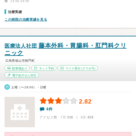
14:00-18:00
治療実績
この病院の治療実績を見る
藤本外科・胃腸科・肛門科クリ
医療法人社団
ニック
広島県福山市御門町
駐車場あり
ネット予約
マイナ受付
(スマホ可)
電子処方せん対応
土曜（〜18:00）・日曜
2.82
4件
アクセス数 7月:
316
| 6月:
418