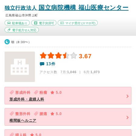
国立病院機構 福山医療センター
独立行政法人
広島県福山市沖野上町
駐車場あり
電子決済可
マイナ受付
(スマホ可)
電子処方せん対応
朝（8:30〜）
3.67
13件
アクセス数 7月:
1,046
| 6月:
1,073
形成外科
粉瘤
5.0
形成外科・産婦人科
整形外科
腰痛
5.0
椎間板ヘルニア
婦人科
5.0