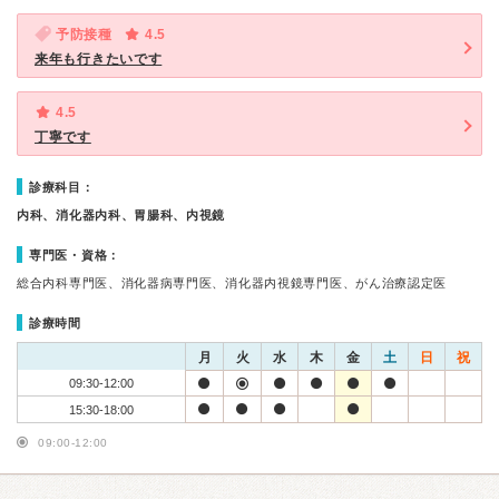
予防接種
4.5
来年も行きたいです
4.5
丁寧です
診療科目：
内科、消化器内科、胃腸科、内視鏡
専門医・資格：
総合内科専門医、消化器病専門医、消化器内視鏡専門医、がん治療認定医
診療時間
月
火
水
木
金
土
日
祝
09:30-12:00
15:30-18:00
09:00-12:00