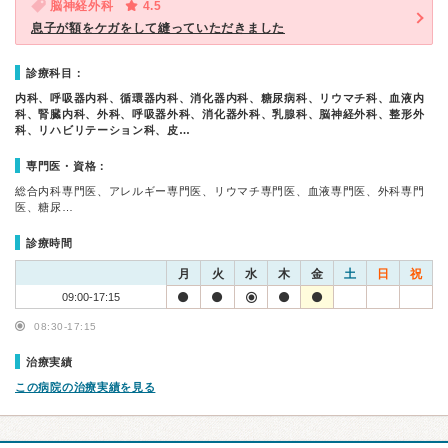
脳神経外科
4.5
息子が額をケガをして縫っていただきました
診療科目：
内科、呼吸器内科、循環器内科、消化器内科、糖尿病科、リウマチ科、血液内
科、腎臓内科、外科、呼吸器外科、消化器外科、乳腺科、脳神経外科、整形外
科、リハビリテーション科、皮…
専門医・資格：
総合内科専門医、アレルギー専門医、リウマチ専門医、血液専門医、外科専門
医、糖尿…
診療時間
月
火
水
木
金
土
日
祝
09:00-17:15
08:30-17:15
治療実績
この病院の治療実績を見る