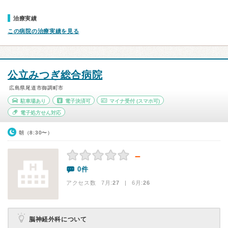
治療実績
この病院の治療実績を見る
公立みつぎ総合病院
広島県尾道市御調町市
駐車場あり
電子決済可
マイナ受付
(スマホ可)
電子処方せん対応
朝（8:30〜）
－
0件
アクセス数 7月:
27
| 6月:
26
脳神経外科について