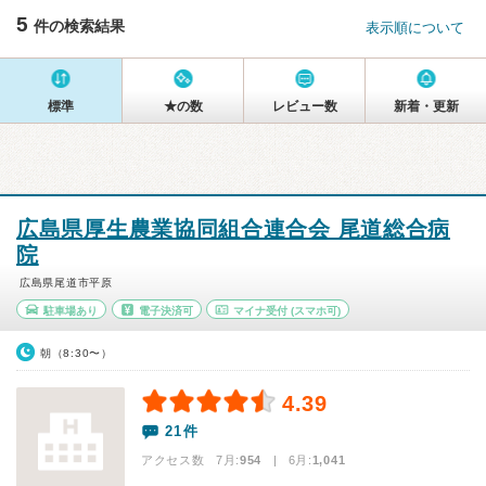
5
件の検索結果
表示順について
標準
★の数
レビュー数
新着・更新
広島県厚生農業協同組合連合会 尾道総合病
院
広島県尾道市平原
駐車場あり
電子決済可
マイナ受付
(スマホ可)
朝（8:30〜）
4.39
21件
アクセス数 7月:
954
| 6月:
1,041