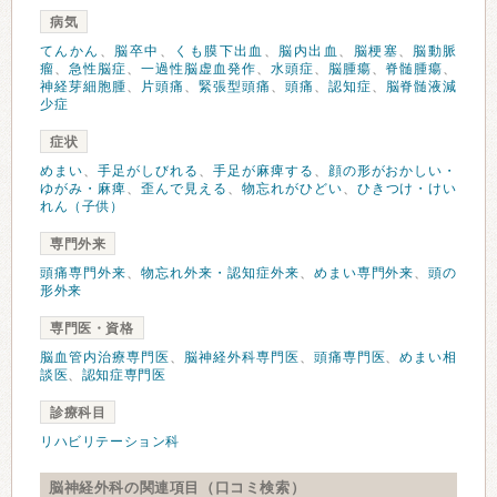
病気
てんかん
、
脳卒中
、
くも膜下出血
、
脳内出血
、
脳梗塞
、
脳動脈
瘤
、
急性脳症
、
一過性脳虚血発作
、
水頭症
、
脳腫瘍
、
脊髄腫瘍
、
神経芽細胞腫
、
片頭痛
、
緊張型頭痛
、
頭痛
、
認知症
、
脳脊髄液減
少症
症状
めまい
、
手足がしびれる
、
手足が麻痺する
、
顔の形がおかしい・
ゆがみ・麻痺
、
歪んで見える
、
物忘れがひどい
、
ひきつけ・けい
れん（子供）
専門外来
頭痛専門外来
、
物忘れ外来・認知症外来
、
めまい専門外来
、
頭の
形外来
専門医・資格
脳血管内治療専門医
、
脳神経外科専門医
、
頭痛専門医
、
めまい相
談医
、
認知症専門医
診療科目
リハビリテーション科
脳神経外科の関連項目（口コミ検索）