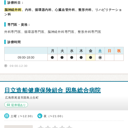
診療科目：
脳神経外科
、内科、循環器内科、心臓血管外科、整形外科、リハビリテーショ
ン科
専門医・資格：
外科専門医、循環器専門医、脳神経外科専門医、整形外科専門医
診療時間
月
火
水
木
金
土
日
祝
09:00-18:00
09:00-12:30
日立造船健康保険組合 因島総合病院
広島県尾道市因島土生町
駐車場あり
土曜（〜12:30）
夜（〜21:00）