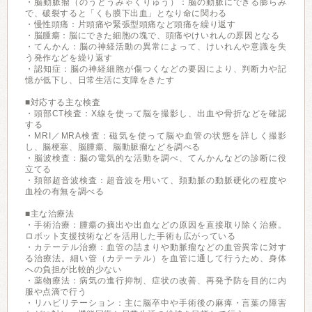
・脳動脈瘤（のうどうみゃくりゅう）：脳の動脈にできる膨らみ
で、破裂すると「くも膜下出血」となり命に関わる
・慢性頭痛：片頭痛や緊張型頭痛など頭痛を繰り返す
・脳腫瘍：脳にできた細胞の塊で、頭痛やけいれんの原因となる
・てんかん：脳の神経活動の異常によって、けいれんや意識を失
う発作などを繰り返す
・認知症：脳の神経細胞が傷つくなどの要因により、判断力や記
憶が低下し、日常生活に支障をきたす
■対応する主な検査
・頭部CT検査：X線を使って脳を撮影し、出血や骨折などを確認
する
・MRI／MRA検査：磁気を使って脳や血管の状態を詳しく撮影
し、脳梗塞、脳腫瘍、脳動脈瘤などを調べる
・脳波検査：脳の電気的な活動を調べ、てんかんなどの診断に役
立てる
・頚部超音波検査：超音波を用いて、頚動脈の動脈硬化の程度や
血栓の有無を調べる
■主な治療法
・手術治療：腫瘍の摘出や出血などの原因を直接取り除く治療。
ロボット支援技術などを活用した手術も広がっている
・カテーテル治療：血管の詰まりや動脈瘤などの血管異常に対す
る治療法。細い管（カテーテル）を血管に通して行うため、身体
への負担が比較的少ない
・薬物療法：病気の進行抑制、症状の改善、再発予防を目的に内
服や点滴で行う
・リハビリテーション：主に脳卒中や手術後の麻痺・言葉の障害