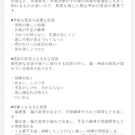
出血など、早期発見・早期治療がその後の回復や後遺症に大きく
関わるものが多いので、異変を感じた際は早めの受診が重要で
す。
■早急な受診が必要な症状
・突然の激しい頭痛
・片側の手足の麻痺
・ろれつが回らない、言葉が出にくい
・急に片側が見えづらくなった
・呼びかけへの反応が鈍い
・頭を強くぶつけた
■受診の目安となる主な症状
慢性的な症状や徐々に進行する症状の中に、脳・神経の病気が隠
れている場合があります。
・頭痛が続く
・めまい、ふらつき
・手足のしびれ、力が入らない
・急に物忘れが増えた
・けいれん
■対象となる主な疾患
・脳梗塞：脳の血管が詰まり、片側麻痺やろれつ障害などを起こ
す
・脳出血：脳の血管が破れて出血し、手足の麻痺や意識障害など
が突然現れる
・くも膜下出血：経験したことのない激しい頭痛が突然起こる