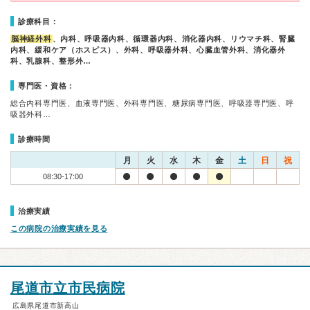
診療科目：
脳神経外科
、内科、呼吸器内科、循環器内科、消化器内科、リウマチ科、腎臓
内科、緩和ケア（ホスピス）、外科、呼吸器外科、心臓血管外科、消化器外
科、乳腺科、整形外…
専門医・資格：
総合内科専門医、血液専門医、外科専門医、糖尿病専門医、呼吸器専門医、呼
吸器外科…
診療時間
月
火
水
木
金
土
日
祝
08:30-17:00
治療実績
この病院の治療実績を見る
尾道市立市民病院
広島県尾道市新高山