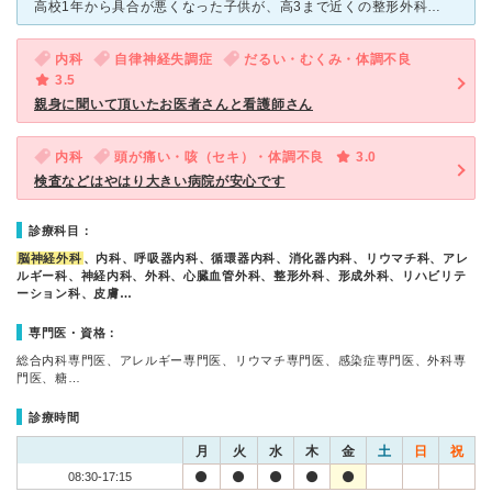
高校1年から具合が悪くなった子供が、高3まで近くの整形外科、リハビリ、脳神経内科など、2年以上ドクターショッピングの日々を送っていました。中には「学校に行きたくないから体が痛くなるのでは」とおっしゃる
内科
自律神経失調症
だるい・むくみ・体調不良
3.5
親身に聞いて頂いたお医者さんと看護師さん
内科
頭が痛い・咳（セキ）・体調不良
3.0
検査などはやはり大きい病院が安心です
診療科目：
脳神経外科
、内科、呼吸器内科、循環器内科、消化器内科、リウマチ科、アレ
ルギー科、神経内科、外科、心臓血管外科、整形外科、形成外科、リハビリテ
ーション科、皮膚…
専門医・資格：
総合内科専門医、アレルギー専門医、リウマチ専門医、感染症専門医、外科専
門医、糖…
診療時間
月
火
水
木
金
土
日
祝
08:30-17:15