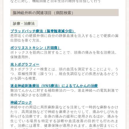
などに対し、機能回復と日常生活の維持を目指して行う
脳神経外科の関連項目（病院検索）
診療・治療法
ブラッドパッチ療法（脳脊髄液減少症）
患部近くの硬膜外側に自分の静脈血液を注入することで硬膜の漏
出部位を塞ぐ方法。
ボツリヌストキシン（片頭痛）
ボトックスを筋肉に注射することで、頭痛の痛みを取る治療法。
保険適用外。
光トポグラフィー
光トポグラフィー検査とは、頭の血流を測定することにより、う
つ、双極性障害（躁うつ）、統合失調症などの疾患があるかどう
かを調べる検査。
迷走神経刺激療法（VNS療法）によるてんかんの治療
難治てんかんに対する補助療法の一つ。迷走神経への電気刺激で
発作を減少させる治療法。
神経ブロック
神経やその周辺に局所麻酔薬などを注射して一時的な麻酔をかけ
たり、高周波熱などで神経を麻痺させたりして、痛みやしびれを
和らげる治療です。全身の痛みの緩和に使用されるほか、痛みを
生じている場所を特定する診断や血流改善の目的でも行われま
す。治療には通常、健康保険が適用されます。血液が固まりにく