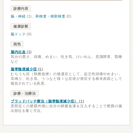
診療内容
脳・神経
(1)、
再検査・精密検査
(0)
健康診断
脳ドック
(0)
病気
脳内出血
(1)
気分の悪さ、頭痛、めまい、吐き気、けいれん、意識障害、昏睡
など
脳脊髄液減少症
(1)
むちうち症（頸椎捻挫）の後遺症として、起立性頭痛やめまい、
耳鳴り、吐き気、うつなど様々な症状が発症する根本原因として
報告されている疾患。
診療・治療法
ブラッドパッチ療法（脳脊髄液減少症）
(1)
患部近くの硬膜外側に自分の静脈血液を注入することで硬膜の漏
出部位を塞ぐ方法。