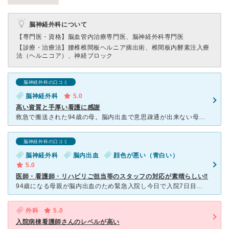
脳神経外科について
【専門医・資格】
脳血管内治療専門医、脳神経外科専門医
【診療・治療法】
腰椎椎間板ヘルニア摘出術、椎間板内酵素注入療
法（ヘルニコア）、神経ブロック
脳神経外科の口コミ
脳神経外科
5.0
高い資質と手厚い看護に感謝
救急で搬送された94歳の母。脳内出血で意思疎通が出来ない母に、病室に訪れる医療従事者のどの方も、優しく声掛けをしてくださいます。ベッドサイドのモニターのアラームに一喜一憂する家族に対しても、丁寧な説明
脳神経外科の口コミ
脳神経外科
脳内出血
顔色が悪い（青白い）
5.0
医師・看護師・リハビリご担当等のスタッフの対応が素晴らしい‼️
94歳になる母親が脳内出血のため緊急入院し今日で入院7日目になりますが、この間、昼間は当然、夜間の看護についても担当の先生やスタッフの皆さんの対応が実に素晴らしく、改めて当病院の沿革や概況をネットでチ
外科
5.0
入院病棟看護師さんのレベルが高い