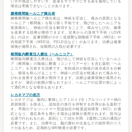
い方や感染しやすい方、血液をサラサラにする薬を服用している
場合は実施できないことがあります。
腰椎椎間板ヘルニア摘出術
腰椎椎間板ヘルニア摘出術は、神経を圧迫し、痛みの原因となる
ヘルニア（椎間板）を取り除く手術です。飛び出したヘルニアを
直接摘出し、神経の圧迫を解消することで、痛みやしびれ、麻痺
を改善する効果が期待できます。従来からの直視下手術（LOVE
法）のほか、皮膚切開が小さく低侵襲な顕微鏡下手術（MD法）や
内視鏡下手術（MED法、PELD法など）があります。治療は健康
保険が適用され、短期間の入院が必要です。
椎間板内酵素注入療法（ヘルニコア）
椎間板内酵素注入療法は、飛び出して神経を圧迫しているヘルニ
ア（椎間板）の髄核に酵素（コンドリアーゼ）を含む薬剤「ヘル
ニコア」を注射する治療です。有効成分が髄核の保水成分を分解
し、膨張を和らげることで、神経への圧迫が軽減されて痛みやし
びれを改善する効果が期待できます。治療は健康保険が適用され
ますが、適応の範囲が限られており、ヘルニアの位置や形によっ
て適応外となる場合もあります。
レカネマブの処方
レカネマブは、脳内に蓄積したアミロイドβ（アルツハイマー病の
原因物質）を除去し、認知症の進行を抑制する作用がある薬剤で
す。早期のアルツハイマー型認知症や軽度認知障害（MCI）が適
応となり、適応条件を満たす場合は保険が適用されます。投与は
点滴で行われるため、原則として18か月間、2週間に1回の通院が
必要です。また、治療中は、脳の腫れや出血などの副作用のリス
クがあるため、定期的なMRI検査が必要です。