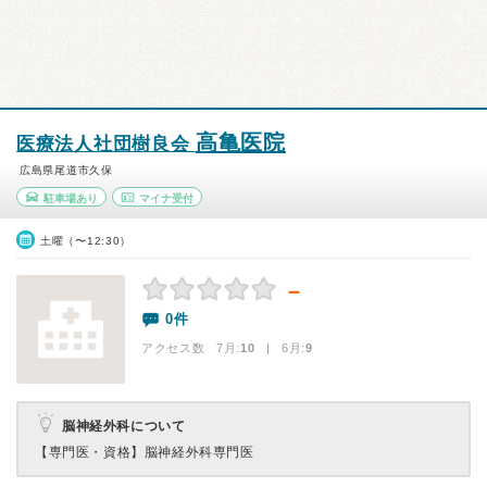
高亀医院
医療法人社団樹良会
広島県尾道市久保
駐車場あり
マイナ受付
土曜（〜12:30）
－
0件
アクセス数 7月:
10
| 6月:
9
脳神経外科について
【専門医・資格】
脳神経外科専門医