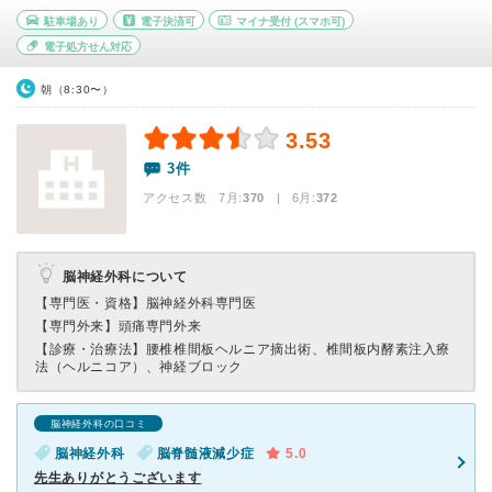
駐車場あり
電子決済可
マイナ受付
(スマホ可)
電子処方せん対応
朝（8:30〜）
3.53
3件
アクセス数 7月:
370
| 6月:
372
脳神経外科について
【専門医・資格】
脳神経外科専門医
【専門外来】
頭痛専門外来
【診療・治療法】
腰椎椎間板ヘルニア摘出術、椎間板内酵素注入療
法（ヘルニコア）、神経ブロック
脳神経外科の口コミ
脳神経外科
脳脊髄液減少症
5.0
先生ありがとうございます