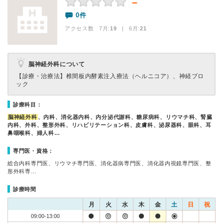
－
0件
アクセス数 7月:
19
| 6月:
21
脳神経外科について
【診療・治療法】
椎間板内酵素注入療法（ヘルニコア）、神経ブロ
ック
診療科目：
脳神経外科
、内科、消化器内科、内分泌代謝科、糖尿病科、リウマチ科、腎臓
内科、外科、整形外科、リハビリテーション科、皮膚科、泌尿器科、眼科、耳
鼻咽喉科、婦人科…
専門医・資格：
総合内科専門医、リウマチ専門医、消化器病専門医、消化器内視鏡専門医、整
形外科専…
診療時間
月
火
水
木
金
土
日
祝
09:00-13:00