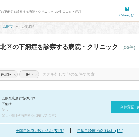
区の下痢症を診察する病院・クリニック 55件 口コミ・評判
Calooとは
広島市
安佐北区
佐北区の下痢症を診察する病院・クリニック
（55件）
×
×
安佐北区
下痢症
広島県広島市安佐北区
下痢症
条件変更・
なし
なし (曜日や時間帯を指定できます)
土曜日診療で絞り込む (51件)
日曜日診療で絞り込む (1件)