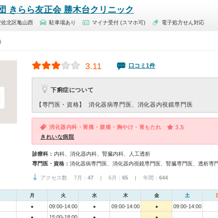
団 きらら友正会 勝木台クリニック
安佐北区亀山西
駐車場あり
マイナ受付 (スマホ可)
電子処方せん対応
0）
3.11
口コミ1件
下痢症について
【専門医・資格】
消化器病専門医、消化器内視鏡専門医
消化器内科・胃痛・腹痛・胸やけ・胃もたれ
3.5
きれいな病院
診療科：
内科、消化器内科、腎臓内科、人工透析
専門医・資格：
消化器病専門医、消化器内視鏡専門医、腎臓専門医、透析専
アクセス数 7月：
47
| 6月：
65
| 年間：
644
月
火
水
木
金
土
09:00-14:00
09:00-14:00
09:00-14:00
●
●
●
15:00-18:00
●
●
●