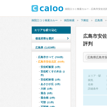
病院口コミ検索カルー - 広島市安佐北
病院口コミ検索カルー
病院検索
下痢症
広島県
エリアを絞り込む
広島市安
都道府県を選択
評判
広島県
(1,619件)
広島県広島市
広島市すべて
(700件)
広島市安佐北区
(55件)
安佐町飯室
(1件)
安佐町くすの木台
(1
件)
エリア・駅
安佐町鈴張
(1件)
病気
あさひが丘
(1件)
名称
大林
詳細条件
(1件)
落合
(5件)
落合南
(2件)
可部
(11件)
可部南
(7件)