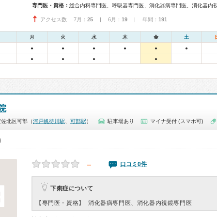
専門医・資格：
総合内科専門医、呼吸器専門医、消化器病専門医、消化器内
アクセス数 7月：
25
| 6月：
19
| 年間：
191
月
火
水
木
金
土
●
●
●
●
●
●
●
●
●
●
院
安佐北区可部（
河戸帆待川駅
、
可部駅
）
駐車場あり
マイナ受付 (スマホ可)
0）
－
口コミ0件
下痢症について
【専門医・資格】
消化器病専門医、消化器内視鏡専門医