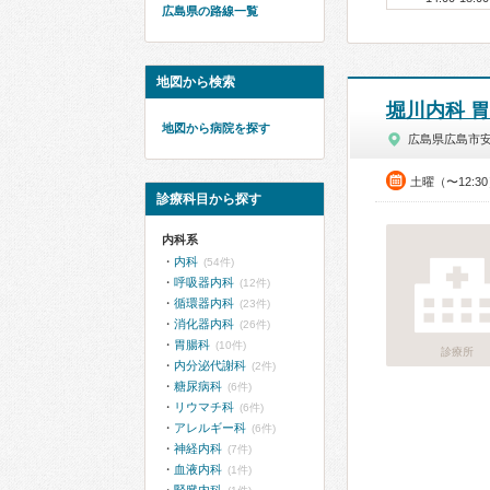
広島県の路線一覧
地図から検索
堀川内科 
地図から病院を探す
広島県広島市
土曜（〜12:3
診療科目から探す
内科系
内科
(54件)
呼吸器内科
(12件)
循環器内科
(23件)
消化器内科
(26件)
胃腸科
(10件)
診療所
内分泌代謝科
(2件)
糖尿病科
(6件)
リウマチ科
(6件)
アレルギー科
(6件)
神経内科
(7件)
血液内科
(1件)