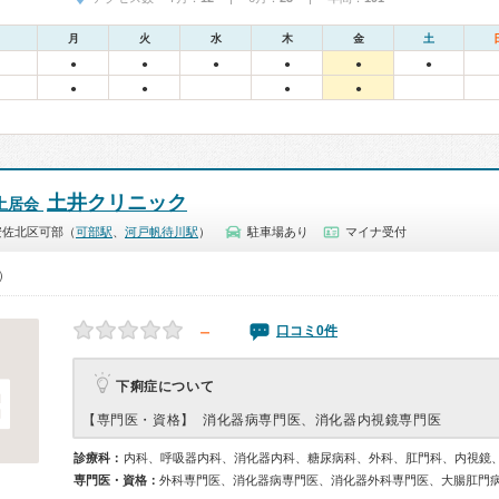
月
火
水
木
金
土
●
●
●
●
●
●
●
●
●
●
土井クリニック
土居会
安佐北区可部（
可部駅
、
河戸帆待川駅
）
駐車場あり
マイナ受付
0）
－
口コミ0件
下痢症について
【専門医・資格】
消化器病専門医、消化器内視鏡専門医
診療科：
内科、呼吸器内科、消化器内科、糖尿病科、外科、肛門科、内視鏡
専門医・資格：