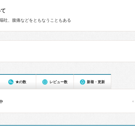
いて
嘔吐、腹痛などをともなうこともある
★の数
レビュー数
新着・更新
«
件中