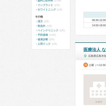
歯科口腔外科
(17件)
インプラント
(1件)
ホワイトニング
(1件)
その他
08:30-12:00
漢方
(4件)
14:00-18:00
救急科
(1件)
ペインクリニック
(3件)
予防接種
(73件)
健康診断
(2件)
人間ドック
(1件)
医療法人 
広島県広島市
土曜（〜12:3
診療所