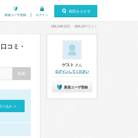
病院をさがす
新規ユーザ登録
ログイン
182,148
病院・
264,127
口コミ
口コミ・
ゲスト
さん
ログインしてください
新規ユーザ登録
絞り込み »