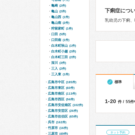
亀崎
(2件)
下痢症につ
亀山
(2件)
亀山西
(1件)
乳幼児の下痢、
亀山南
(2件)
狩留家町
(1件)
口田
(5件)
口田南
(1件)
白木町秋山
(1件)
白木町小越
(2件)
白木町三田
(2件)
深川
(3件)
三入
(2件)
三入東
(1件)
標準
広島市中区
(185件)
広島市東区
(60件)
広島市南区
(113件)
広島市西区
(94件)
1-20
件 / 55
広島市安佐南区
(102件)
広島市安芸区
(26件)
広島市佐伯区
(65件)
呉市
(162件)
竹原市
(16件)
ネット予約
三原市
(49件)