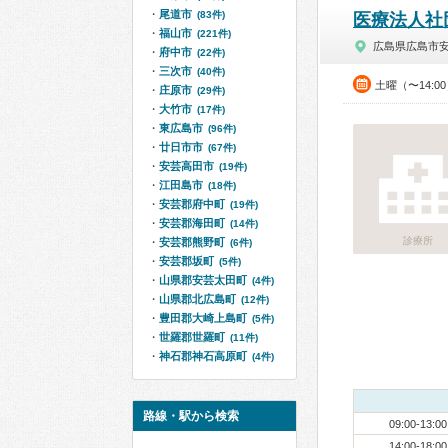
尾道市
(83件)
医療法人社
福山市
(221件)
広島県広島市
府中市
(22件)
三次市
(40件)
土曜（〜14:0
庄原市
(29件)
大竹市
(17件)
東広島市
(96件)
廿日市市
(67件)
安芸高田市
(19件)
江田島市
(18件)
安芸郡府中町
(19件)
安芸郡海田町
(14件)
診療所
安芸郡熊野町
(6件)
安芸郡坂町
(5件)
山県郡安芸太田町
(4件)
山県郡北広島町
(12件)
豊田郡大崎上島町
(5件)
世羅郡世羅町
(11件)
神石郡神石高原町
(4件)
路線・駅から検索
09:00-13:00
14:00-18:00