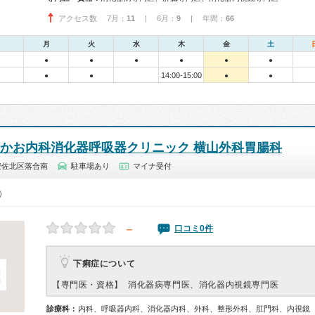
アクセス数 7月：
11
| 6月：
9
| 年間：
66
月
火
水
木
金
土
●
●
●
●
●
●
14:00-15:00
●
●
●
●
なかお内科消化器呼吸器クリニック 横山外科胃腸科
安佐北区落合南
駐車場あり
マイナ受付
0）
－
口コミ0件
下痢症について
【専門医・資格】
消化器病専門医、消化器内視鏡専門医
診療科：
内科、呼吸器内科、消化器内科、外科、整形外科、肛門科、内視鏡