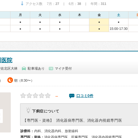
アクセス数 7月：
27
| 6月：
38
| 年間：
311
月
火
水
木
金
土
●
●
●
●
●
15:00-17:30
●
●
●
●
川医院
安佐北区大林
駐車場あり
マイナ受付
0）
朝（8:30〜）
－
口コミ0件
下痢症について
【専門医・資格】
消化器病専門医、消化器内視鏡専門医
診療科：
内科、消化器内科、放射線科
専門医・資格：
消化器病専門医、肝臓専門医、消化器内視鏡専門医