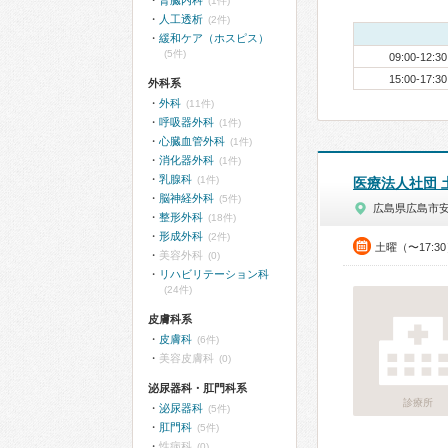
腎臓内科
(1件)
人工透析
(2件)
緩和ケア（ホスピス）
(5件)
09:00-12:30
15:00-17:30
外科系
外科
(11件)
呼吸器外科
(1件)
心臓血管外科
(1件)
消化器外科
(1件)
乳腺科
(1件)
医療法人社団 
脳神経外科
(5件)
広島県広島市
整形外科
(18件)
形成外科
(2件)
土曜（〜17:3
美容外科
(0)
リハビリテーション科
(24件)
皮膚科系
皮膚科
(6件)
美容皮膚科
(0)
泌尿器科・肛門科系
診療所
泌尿器科
(5件)
肛門科
(5件)
性病科
(0)