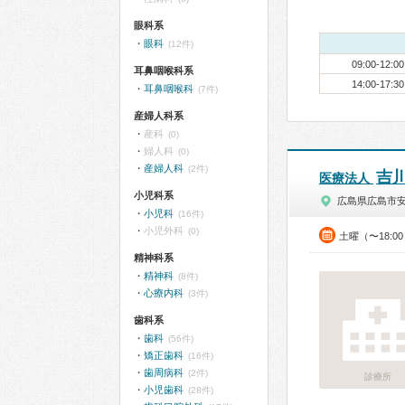
眼科系
眼科
(12件)
09:00-12:00
耳鼻咽喉科系
14:00-17:30
耳鼻咽喉科
(7件)
産婦人科系
産科
(0)
婦人科
(0)
産婦人科
(2件)
吉
医療法人
小児科系
広島県広島市
小児科
(16件)
小児外科
(0)
土曜（〜18:0
精神科系
精神科
(8件)
心療内科
(3件)
歯科系
歯科
(56件)
矯正歯科
(16件)
歯周病科
(2件)
診療所
小児歯科
(28件)