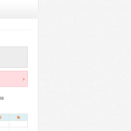
門医
日
祝