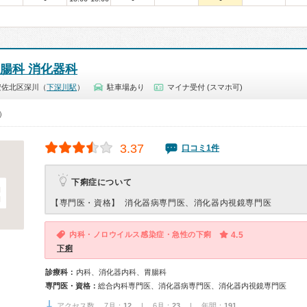
胃腸科 消化器科
安佐北区深川（
下深川駅
）
駐車場あり
マイナ受付 (スマホ可)
0）
3.37
口コミ1件
下痢症について
【専門医・資格】
消化器病専門医、消化器内視鏡専門医
内科・ノロウイルス感染症・急性の下痢
4.5
下痢
診療科：
内科、消化器内科、胃腸科
専門医・資格：
総合内科専門医、消化器病専門医、消化器内視鏡専門医
アクセス数 7月：
12
| 6月：
23
| 年間：
191