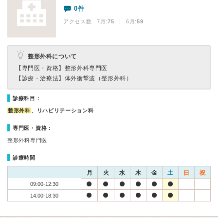
0件
アクセス数 7月:
75
| 6月:
59
整形外科について
【専門医・資格】
整形外科専門医
【診療・治療法】
体外衝撃波（整形外科）
診療科目：
整形外科
、リハビリテーション科
専門医・資格：
整形外科専門医
診療時間
月
火
水
木
金
土
日
祝
09:00-12:30
14:00-18:30