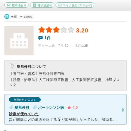
駐車場あり
電子決済可
マイナ受付
(スマホ可)
土曜（〜18:00）
3.20
1件
アクセス数 7月:
70
| 6月:
125
整形外科について
【専門医・資格】
整形外科専門医
【診療・治療法】
人工膝関節置換術、人工股関節置換術、神経ブロ
ック
整形外科の口コミ
整形外科
パーキンソン病
4.0
診察が優れていた
親が関節などの痛みを訴えるなど体が弱くなっており、補助具がないと歩けない状態となってきたため、整形外科に連れていったが、どこも「年相応です。一人にしないよう気を付けてください」程度のことしか言わなかっ