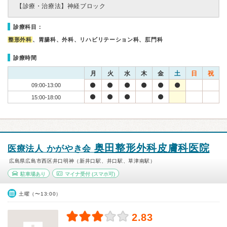
【診療・治療法】
神経ブロック
診療科目：
整形外科
、胃腸科、外科、リハビリテーション科、肛門科
診療時間
月
火
水
木
金
土
日
祝
09:00-13:00
15:00-18:00
奥田整形外科皮膚科医院
医療法人 かがやき会
広島県広島市西区井口明神（新井口駅、井口駅、草津南駅）
駐車場あり
マイナ受付
(スマホ可)
土曜（〜13:00）
2.83