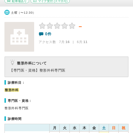
駐車場あり
マイナ受付
(スマホ可)
土曜（〜12:30）
－
0件
アクセス数 7月:
16
| 6月:
11
整形外科について
【専門医・資格】
整形外科専門医
診療科目：
整形外科
専門医・資格：
整形外科専門医
診療時間
月
火
水
木
金
土
日
祝