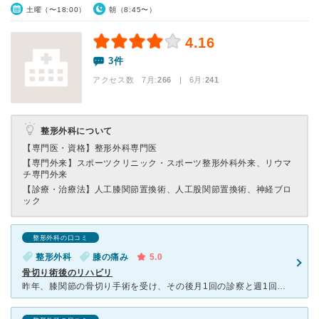
土曜（〜18:00）
朝（8:45〜）
4.16
3件
アクセス数 7月:
266
| 6月:
241
整形外科について
【専門医・資格】
整形外科専門医
【専門外来】
スポーツクリニック・スポーツ整形外科外来、リウマ
チ専門外来
【診療・治療法】
人工膝関節置換術、人工股関節置換術、神経ブロ
ック
整形外科の口コミ
整形外科
膝の痛み
5.0
骨切り術後のリハビリ
昨年、膝関節の骨切り手術を受け、その後月1回の診察と週1回のリハビリを受けています。 主治医の先生も優しく丁寧に経過を伝えてくださり、リハビリの先生も親身になって治療、筋力強化のトレーニングをしてく