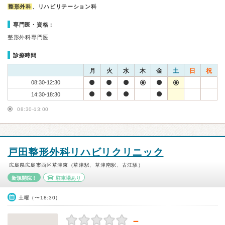
整形外科
、リハビリテーション科
専門医・資格：
整形外科専門医
診療時間
月
火
水
木
金
土
日
祝
08:30-12:30
14:30-18:30
08:30-13:00
戸田整形外科リハビリクリニック
広島県広島市西区草津東（草津駅、草津南駅、古江駅）
新規開院！
駐車場あり
土曜（〜18:30）
－