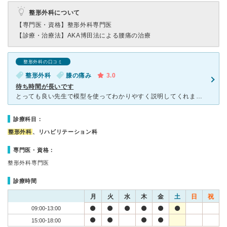
整形外科について
【専門医・資格】
整形外科専門医
【診療・治療法】
AKA博田法による腰痛の治療
整形外科の口コミ
整形外科
膝の痛み
3.0
待ち時間が長いです
とっても良い先生で模型を使ってわかりやすく説明してくれました。 急いでいたので応急処置をしてくださったのですが、そのまま治ってしまい、それ以降行っておりません。 必要以上に薬を出さない配慮もしてく
診療科目：
整形外科
、リハビリテーション科
専門医・資格：
整形外科専門医
診療時間
月
火
水
木
金
土
日
祝
09:00-13:00
15:00-18:00