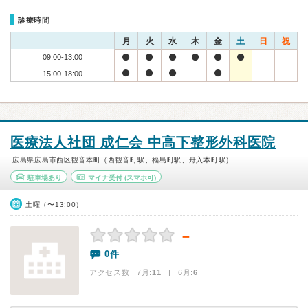
診療時間
月
火
水
木
金
土
日
祝
09:00-13:00
15:00-18:00
医療法人社団 成仁会 中高下整形外科医院
広島県広島市西区観音本町（西観音町駅、福島町駅、舟入本町駅）
駐車場あり
マイナ受付
(スマホ可)
土曜（〜13:00）
－
0件
アクセス数 7月:
11
| 6月:
6