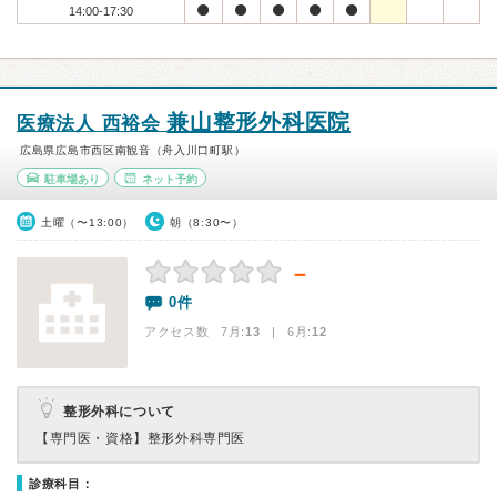
14:00-17:30
兼山整形外科医院
医療法人 西裕会
広島県広島市西区南観音（舟入川口町駅）
駐車場あり
ネット予約
土曜（〜13:00）
朝（8:30〜）
－
0件
アクセス数 7月:
13
| 6月:
12
整形外科について
【専門医・資格】
整形外科専門医
診療科目：