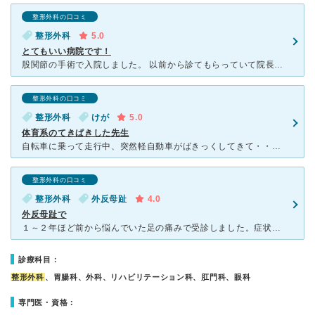
整形外科の口コミ
整形外科
5.0
とてもいい病院です！
股関節の手術で入院しました。 以前から診てもらっていて院長先生が頼りになるので 安心して受けられました。 でも、今回一番良かったのは、食事でした。 私は体重が80ｋｇあり、糖尿病もあるのですが
整形外科の口コミ
整形外科
けが
5.0
体育系のてきぱきした先生
自転車に乗って走行中、突然軽自動車がばきっくしてきて・・・ドーン！！！ バッターンと転倒してしまいました。 幸いにも骨は折っていなかったようで、そのまますぐに急ぎの仕事に行きました。 夕方1
整形外科の口コミ
整形外科
外反母趾
4.0
外反母趾で
１～２年ほど前から悩んでいた足の痛みで受診しました。症状を伝えるとすぐに外反母趾と診断していただき、念のためレントゲンも撮りました。外反母趾の人に適した靴の特徴を教えていただいたり、診察の際に履いてい
診療科目：
整形外科
、胃腸科、外科、リハビリテーション科、肛門科、眼科
専門医・資格：