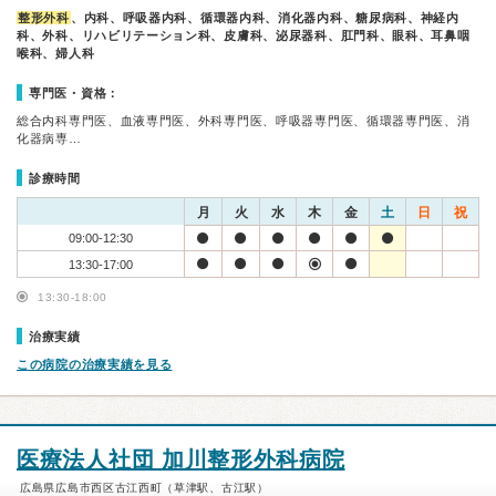
整形外科
、内科、呼吸器内科、循環器内科、消化器内科、糖尿病科、神経内
科、外科、リハビリテーション科、皮膚科、泌尿器科、肛門科、眼科、耳鼻咽
喉科、婦人科
専門医・資格：
総合内科専門医、血液専門医、外科専門医、呼吸器専門医、循環器専門医、消
化器病専…
診療時間
月
火
水
木
金
土
日
祝
09:00-12:30
13:30-17:00
13:30-18:00
治療実績
この病院の治療実績を見る
医療法人社団 加川整形外科病院
広島県広島市西区古江西町（草津駅、古江駅）