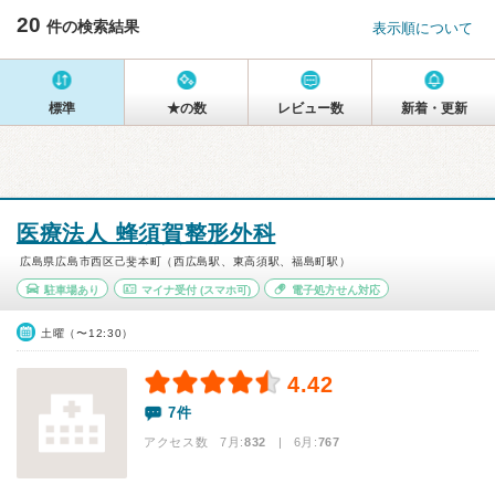
20
件の検索結果
表示順について
標準
★の数
レビュー数
新着・更新
医療法人 蜂須賀整形外科
広島県広島市西区己斐本町（西広島駅、東高須駅、福島町駅）
駐車場あり
マイナ受付
(スマホ可)
電子処方せん対応
土曜（〜12:30）
4.42
7件
アクセス数 7月:
832
| 6月:
767