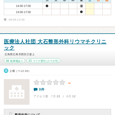
月
火
水
木
金
土
日
祝
14:00-17:00
14:00-17:00
09:00-12:00
医療法人社団 大石整形外科リウマチクリニ
ック
広島県広島市西区己斐上
駐車場あり
マイナ受付
(スマホ可)
土曜（〜12:30）
－
0件
アクセス数 7月:
22
| 6月:
12
整形外科について