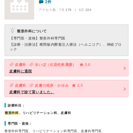
2件
アクセス数 7月:
176
| 6月:
224
整形外科について
【専門医・資格】
整形外科専門医
【診療・治療法】
椎間板内酵素注入療法（ヘルニコア）、神経ブロ
ック
皮膚科
水いぼ（伝染性軟属腫）
3.0
皮膚科に通院
皮膚科
皮膚の発疹・かゆみ
2.5
皮膚科で診て貰いました。
診療科目：
整形外科
、リハビリテーション科、皮膚科
専門医・資格：
整形外科専門医、リハビリテーション科専門医、皮膚科専門医