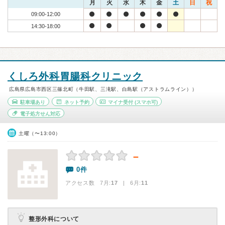
月
火
水
木
金
土
日
祝
09:00-12:00
14:30-18:00
くしろ外科胃腸科クリニック
広島県広島市西区三篠北町（牛田駅、三滝駅、白島駅（アストラムライン））
駐車場あり
ネット予約
マイナ受付
(スマホ可)
電子処方せん対応
土曜（〜13:00）
－
0件
アクセス数 7月:
17
| 6月:
11
整形外科について