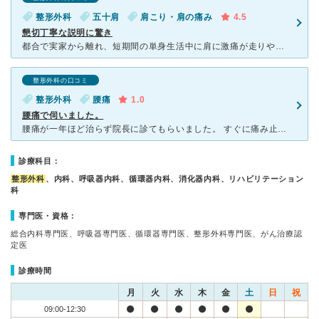
整形外科
五十肩
肩こり・肩の痛み
4.5
懇切丁寧な説明に驚き
都合で実家から離れ、短期間の単身生活中に肩に激痛が走りやむなくネットで当医院を見つけ事前予約の有無等を確認するため電話したところすぐ来院ＯＫとのこと。 問診でしっかり話を聞いてくださりひとまずホッと
整形外科の口コミ
整形外科
腰痛
1.0
腰痛で伺いました。
腰痛が一年ほど治らず院長に診てもらいました。 すぐに痛み止めの注射を打ってもらいました。（あとで聞きましたが、よく注射を打つ先生らしいです） 本来なら即効性があるようでしたが効かず、「場所が悪かっ
診療科目：
整形外科
、内科、呼吸器内科、循環器内科、消化器内科、リハビリテーション
科
専門医・資格：
総合内科専門医、呼吸器専門医、循環器専門医、整形外科専門医、がん治療認
定医
診療時間
月
火
水
木
金
土
日
祝
09:00-12:30