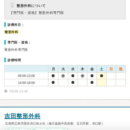
整形外科について
【専門医・資格】
整形外科専門医
診療科目：
整形外科
専門医・資格：
整形外科専門医
診療時間
月
火
水
木
金
土
日
祝
09:00-13:00
14:50-18:00
09:00-12:30
吉田整形外科
広島県広島市西区井口鈴が台（修大協創中高前駅、五日市駅、井口駅）