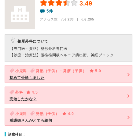
3.49
5件
アクセス数 7月:
283
| 6月:
265
整形外科について
【専門医・資格】
整形外科専門医
【診療・治療法】
腰椎椎間板ヘルニア摘出術、神経ブロック
小児科
発熱（子供）・発疹（子供）
5.0
初めて受診しました
外科
4.5
完治したかな？
小児科
発熱（子供）
4.0
看護婦さんがとても親切
診療科目：