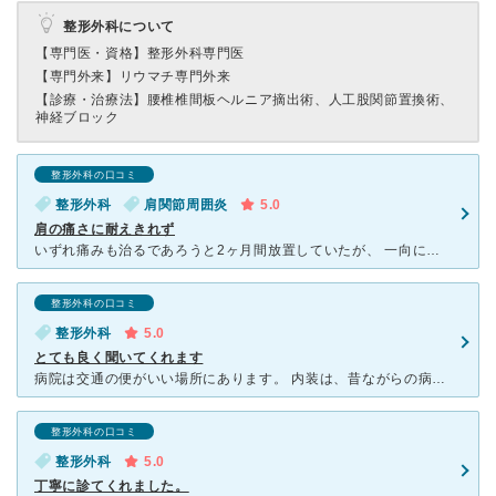
整形外科について
【専門医・資格】
整形外科専門医
【専門外来】
リウマチ専門外来
【診療・治療法】
腰椎椎間板ヘルニア摘出術、人工股関節置換術、
神経ブロック
整形外科の口コミ
整形外科
肩関節周囲炎
5.0
肩の痛さに耐えきれず
いずれ痛みも治るであろうと2ヶ月間放置していたが、 一向に回復しないので口コミを参考に病院を探し不安ながら診察して頂きました。 レントゲン及び問診にて肩関節周囲炎と診断され、 症状と治療法を丁寧
整形外科の口コミ
整形外科
5.0
とても良く聞いてくれます
病院は交通の便がいい場所にあります。 内装は、昔ながらの病院という感じで華美ではありませんが綺麗です。 待合の席はあまり多くなく、いつも患者さんでいっぱいです。 平日でも待ち時間が結構あるよ
整形外科の口コミ
整形外科
5.0
丁寧に診てくれました。