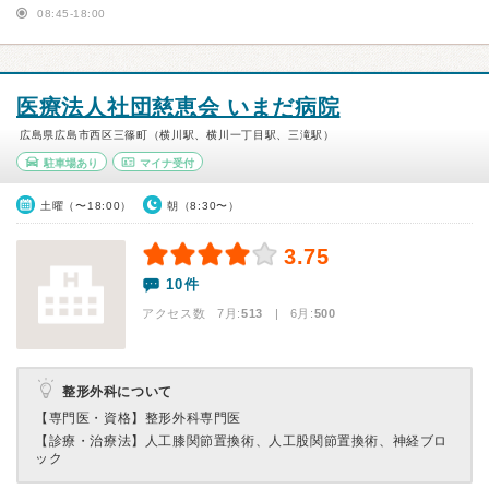
08:45-18:00
医療法人社団慈恵会 いまだ病院
広島県広島市西区三篠町（横川駅、横川一丁目駅、三滝駅）
駐車場あり
マイナ受付
土曜（〜18:00）
朝（8:30〜）
3.75
10件
アクセス数 7月:
513
| 6月:
500
整形外科について
【専門医・資格】
整形外科専門医
【診療・治療法】
人工膝関節置換術、人工股関節置換術、神経ブロ
ック