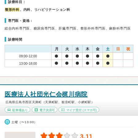
診療科目：
整形外科
、内科、リハビリテーション科
専門医・資格：
総合内科専門医、糖尿病専門医、肝臓専門医、整形外科専門医、麻酔科専門医
診療時間
月
火
水
木
金
土
日
祝
09:00-12:00
13:00-18:00
医療法人社団光仁会梶川病院
広島県広島市西区天満町（天満町駅、観音町駅、小網町駅）
駐車場あり
電子決済可
マイナ受付
(スマホ可)
土曜（〜13:00）
3.11