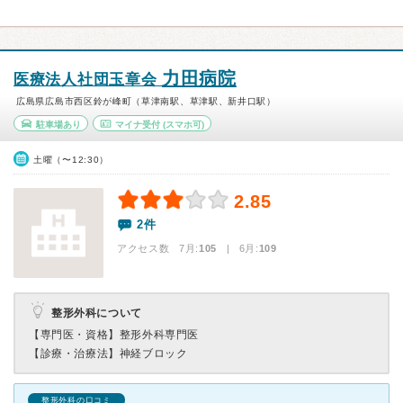
力田病院
医療法人社団玉章会
広島県広島市西区鈴が峰町（草津南駅、草津駅、新井口駅）
駐車場あり
マイナ受付
(スマホ可)
土曜（〜12:30）
2.85
2件
アクセス数 7月:
105
| 6月:
109
整形外科について
【専門医・資格】
整形外科専門医
【診療・治療法】
神経ブロック
整形外科の口コミ