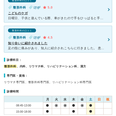
整形外科の口コミ
整形外科
けが
5.0
こどものケガ
日曜日、子供と遊んでいる際、車がきたので手をひっぱると手を動かさなくなりました。私が宝町のある分院？に肩の痛みで通っているので、インターネットで検索すると宝町以外にも廣島クリニックがあることを知りまし
整形外科の口コミ
整形外科
けが
4.5
知り合いに紹介されました
足の指に痛みがあり、知人に紹介されこちらに行きました。 患者さんがかなり多く、待ち時間も長かったですがそれだけ人気の病院です。 病院はカード式で受付しますが、年配の方は分かりづらいようでした。
診療科目：
整形外科
、内科、リウマチ科、リハビリテーション科、漢方
専門医・資格：
リウマチ専門医、整形外科専門医、リハビリテーション科専門医
診療時間
月
火
水
木
金
土
日
祝
08:45-13:00
15:00-18:00