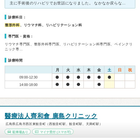
主に手術後のリハビリでお世話になりました。 なかなか戻らない握力や手の力や 可動範囲が狭まり気味の腕関係などを 物理療法で温めてもらってから ビリビリしてもらって動かしてもらい、 たまに診察
診療科目：
整形外科
、リウマチ科、リハビリテーション科
専門医・資格：
リウマチ専門医、整形外科専門医、リハビリテーション科専門医、ペインクリ
ニック専…
診療時間
月
火
水
木
金
土
日
祝
09:00-12:30
14:00-18:00
醫療法人齊和會 廣島クリニック
広島県広島市西区東観音町（西観音町駅、観音町駅、天満町駅）
駐車場あり
マイナ受付
(スマホ可)