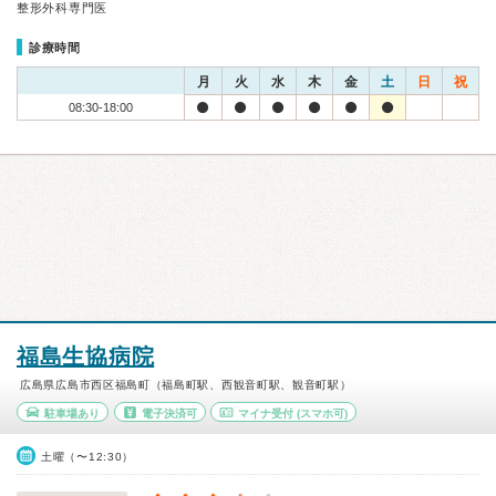
整形外科専門医
診療時間
月
火
水
木
金
土
日
祝
08:30-18:00
福島生協病院
広島県広島市西区福島町（福島町駅、西観音町駅、観音町駅）
駐車場あり
電子決済可
マイナ受付
(スマホ可)
土曜（〜12:30）