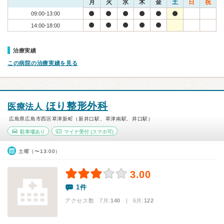
月
火
水
木
金
土
日
祝
09:00-13:00
14:00-18:00
治療実績
この病院の治療実績を見る
ほり整形外科
医療法人
広島県広島市西区草津新町（新井口駅、草津南駅、井口駅）
駐車場あり
マイナ受付
(スマホ可)
土曜（〜13:00）
3.00
1件
アクセス数 7月:
140
| 6月:
122