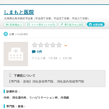
しまもと医院
広島県広島市南区宇品東（宇品四丁目駅、宇品五丁目駅、宇品三丁目駅）
駐車場あり
マイナ受付
(スマホ可)
電子処方せん対応
女医在籍
土曜（〜12:00）
－
0件
アクセス数 7月:
24
| 6月:
33
下痢症について
【専門医・資格】
消化器病専門医、消化器内視鏡専門医
診療科目：
内科、消化器内科、リハビリテーション科、内視鏡
専門医・資格：