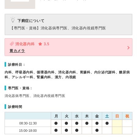
下痢症について
【専門医・資格】
消化器病専門医、消化器内視鏡専門医
消化器内科
3.5
胃カメラ
診療科目：
内科、呼吸器内科、循環器内科、消化器内科、胃腸科、内分泌代謝科、糖尿病
科、アレルギー科、腎臓内科、漢方、内視鏡
専門医・資格：
消化器病専門医、消化器内視鏡専門医
診療時間
月
火
水
木
金
土
日
祝
08:30-11:30
15:00-18:00