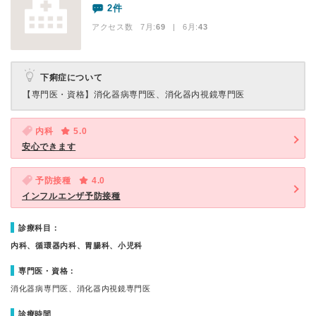
2件
アクセス数 7月:
69
| 6月:
43
下痢症について
【専門医・資格】
消化器病専門医、消化器内視鏡専門医
内科
5.0
安心できます
予防接種
4.0
インフルエンザ予防接種
診療科目：
内科、循環器内科、胃腸科、小児科
専門医・資格：
消化器病専門医、消化器内視鏡専門医
診療時間