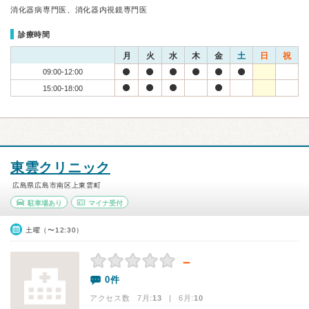
消化器病専門医、消化器内視鏡専門医
診療時間
月
火
水
木
金
土
日
祝
09:00-12:00
15:00-18:00
東雲クリニック
広島県広島市南区上東雲町
駐車場あり
マイナ受付
土曜（〜12:30）
－
0件
アクセス数 7月:
13
| 6月:
10