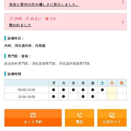
先生と受付の方の優しさに安心しました。
内科
めまい
5.0
救われました
診療科目：
内科、消化器内科、内視鏡
専門医・資格：
総合内科専門医、消化器病専門医、消化器内視鏡専門医
診療時間
月
火
水
木
金
土
日
祝
09:00-12:00
15:00-18:00
ネット予約
電話
公式サイト