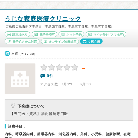
うじな家庭医療クリニック
広島県広島市南区宇品東（宇品四丁目駅、宇品三丁目駅、宇品五丁目駅）
駐車場あり
電子決済可
ネット予約
マイナ受付
(スマホ可)
電子処方せん対応
オンライン診療対応
女医在籍
土曜（〜17:30）
－
0件
アクセス数 7月:
29
| 6月:
33
下痢症について
【専門医・資格】
消化器病専門医
診療科目：
内科、呼吸器内科、循環器内科、消化器内科、外科、小児科、健康診断、在宅