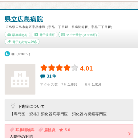
県立広島病院
広島県広島市南区宇品神田（宇品二丁目駅、県病院前駅、宇品三丁目駅）
駐車場あり
電子決済可
マイナ受付
(スマホ可)
電子処方せん対応
朝（8:30〜）
4.01
31件
アクセス数 7月:
1,888
| 6月:
1,916
下痢症について
【専門医・資格】
消化器病専門医、消化器内視鏡専門医
耳鼻咽喉科
扁桃炎
5.0
入院中の対応