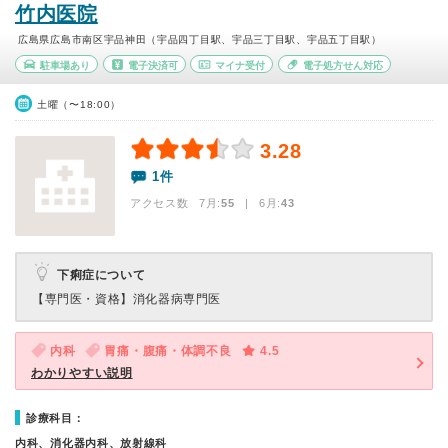
竹内医院
広島県広島市南区宇品神田（宇品四丁目駅、宇品三丁目駅、宇品五丁目駅）
駐車場あり
電子決済可
マイナ受付
電子処方せん対応
土曜（〜18:00）
3.28
1件
アクセス数 7月:
55
| 6月:
43
下痢症について
【専門医・資格】
消化器病専門医
内科
胃痛・腹痛・体調不良
4.5
わかりやすい説明
診療科目：
内科、消化器内科、放射線科