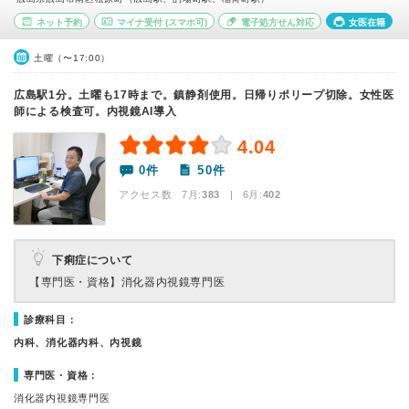
ネット予約
マイナ受付
(スマホ可)
電子処方せん対応
女医在籍
土曜（〜17:00）
広島駅1分。土曜も17時まで。鎮静剤使用。日帰りポリープ切除。女性医
師による検査可。内視鏡AI導入
4.04
0件
50件
アクセス数 7月:
383
| 6月:
402
下痢症について
【専門医・資格】
消化器内視鏡専門医
診療科目：
内科、消化器内科、内視鏡
専門医・資格：
消化器内視鏡専門医