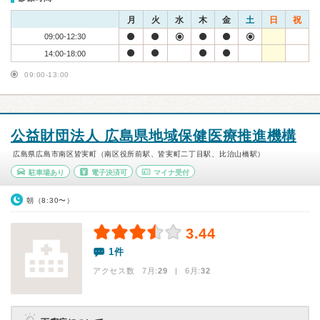
月
火
水
木
金
土
日
祝
09:00-12:30
14:00-18:00
09:00-13:00
公益財団法人 広島県地域保健医療推進機構
広島県広島市南区皆実町（南区役所前駅、皆実町二丁目駅、比治山橋駅）
駐車場あり
電子決済可
マイナ受付
朝（8:30〜）
3.44
1件
アクセス数 7月:
29
| 6月:
32