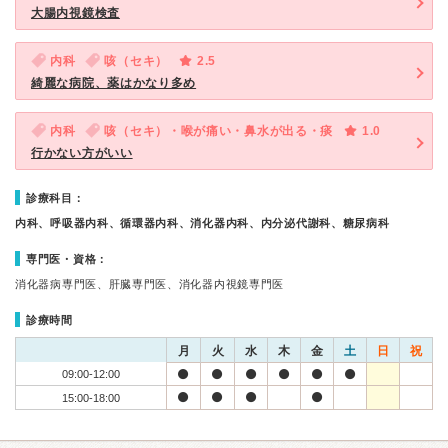
大腸内視鏡検査
内科
咳（セキ）
2.5
綺麗な病院、薬はかなり多め
内科
咳（セキ）・喉が痛い・鼻水が出る・痰
1.0
行かない方がいい
診療科目：
内科、呼吸器内科、循環器内科、消化器内科、内分泌代謝科、糖尿病科
専門医・資格：
消化器病専門医、肝臓専門医、消化器内視鏡専門医
診療時間
月
火
水
木
金
土
日
祝
09:00-12:00
15:00-18:00