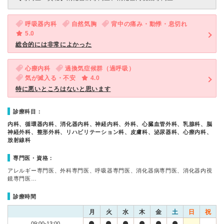
呼吸器内科
自然気胸
背中の痛み・動悸・息切れ
5.0
総合的には非常によかった
心療内科
過換気症候群（過呼吸）
気が滅入る・不安
4.0
特に悪いところはないと思います
診療科目：
内科、循環器内科、消化器内科、神経内科、外科、心臓血管外科、乳腺科、脳
神経外科、整形外科、リハビリテーション科、皮膚科、泌尿器科、心療内科、
放射線科
専門医・資格：
アレルギー専門医、外科専門医、呼吸器専門医、消化器病専門医、消化器内視
鏡専門医…
診療時間
月
火
水
木
金
土
日
祝
09:00-13:00