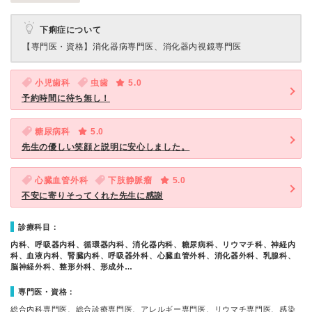
下痢症について
【専門医・資格】
消化器病専門医、消化器内視鏡専門医
小児歯科
虫歯
5.0
予約時間に待ち無し！
糖尿病科
5.0
先生の優しい笑顔と説明に安心しました。
心臓血管外科
下肢静脈瘤
5.0
不安に寄りそってくれた先生に感謝
診療科目：
内科、呼吸器内科、循環器内科、消化器内科、糖尿病科、リウマチ科、神経内
科、血液内科、腎臓内科、呼吸器外科、心臓血管外科、消化器外科、乳腺科、
脳神経外科、整形外科、形成外…
専門医・資格：
総合内科専門医、総合診療専門医、アレルギー専門医、リウマチ専門医、感染