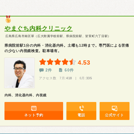
やまぐち内科クリニック
広島県広島市南区翠（広大附属学校前駅、県病院前駅、皆実町六丁目駅）
県病院前駅1分の内科・消化器内科。土曜も12時まで。専門医による苦痛
の少ない内視鏡検査。駐車場有。
4.53
2件
60件
アクセス数 7月:
418
| 6月:
335
内科、消化器内科、内視鏡
ネット予約
電話
公式サイト