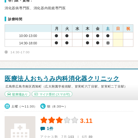
専門医・資格：
消化器病専門医、消化器内視鏡専門医
診療時間
月
火
水
木
金
土
日
祝
10:00-13:00
14:30-18:00
14:30-17:00
医療法人おちうみ内科消化器クリニック
広島県広島市南区西旭町（広大附属学校前駅、皆実町六丁目駅、皆実町二丁目駅）
駐車場あり
マイナ受付
(スマホ可)
土曜（〜11:30）
朝（8:30〜）
3.11
1件
アクセス数 7月:
103
| 6月:
89