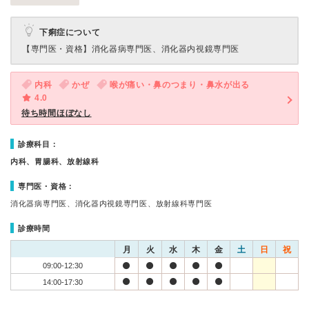
下痢症について
【専門医・資格】
消化器病専門医、消化器内視鏡専門医
内科
かぜ
喉が痛い・鼻のつまり・鼻水が出る
4.0
待ち時間ほぼなし
診療科目：
内科、胃腸科、放射線科
専門医・資格：
消化器病専門医、消化器内視鏡専門医、放射線科専門医
診療時間
月
火
水
木
金
土
日
祝
09:00-12:30
14:00-17:30