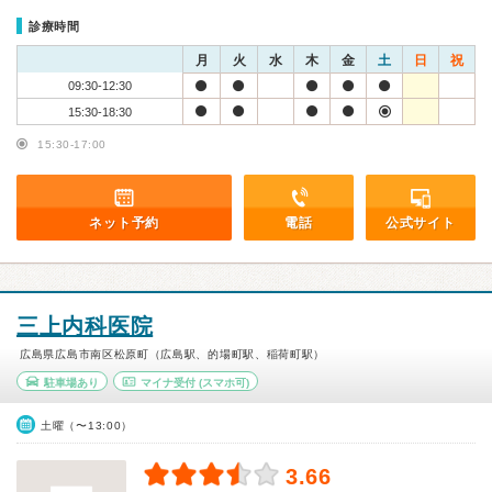
診療時間
月
火
水
木
金
土
日
祝
09:30-12:30
15:30-18:30
15:30-17:00
ネット予約
電話
公式サイト
三上内科医院
広島県広島市南区松原町（広島駅、的場町駅、稲荷町駅）
駐車場あり
マイナ受付
(スマホ可)
土曜（〜13:00）
3.66