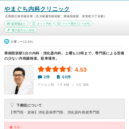
やまぐち内科クリニック
広島県広島市南区翠（広大附属学校前駅、県病院前駅、皆実町六丁目駅）
駐車場あり
ネット予約
マイナ受付
(スマホ可)
電子処方せん対応
土曜（〜12:00）
県病院前駅1分の内科・消化器内科。土曜も12時まで。専門医による苦痛
の少ない内視鏡検査。駐車場有。
4.53
2件
60件
アクセス数 7月:
418
| 6月:
335
下痢症について
【専門医・資格】
消化器病専門医、消化器内視鏡専門医
5.0