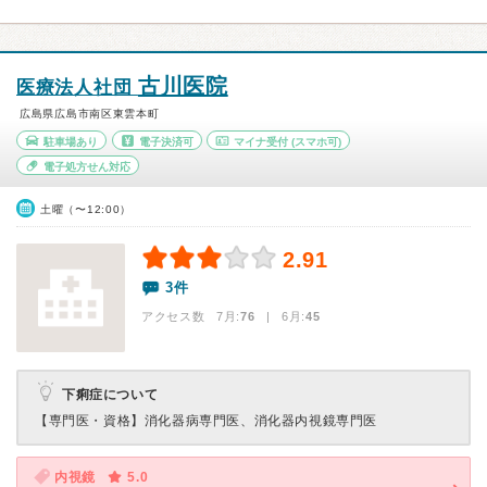
古川医院
医療法人社団
広島県広島市南区東雲本町
駐車場あり
電子決済可
マイナ受付
(スマホ可)
電子処方せん対応
土曜（〜12:00）
2.91
3件
アクセス数 7月:
76
| 6月:
45
下痢症について
【専門医・資格】
消化器病専門医、消化器内視鏡専門医
内視鏡
5.0