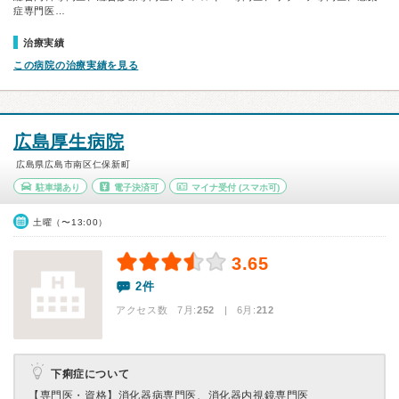
症専門医…
治療実績
この病院の治療実績を見る
広島厚生病院
広島県広島市南区仁保新町
駐車場あり
電子決済可
マイナ受付
(スマホ可)
土曜（〜13:00）
3.65
2件
アクセス数 7月:
252
| 6月:
212
下痢症について
【専門医・資格】
消化器病専門医、消化器内視鏡専門医