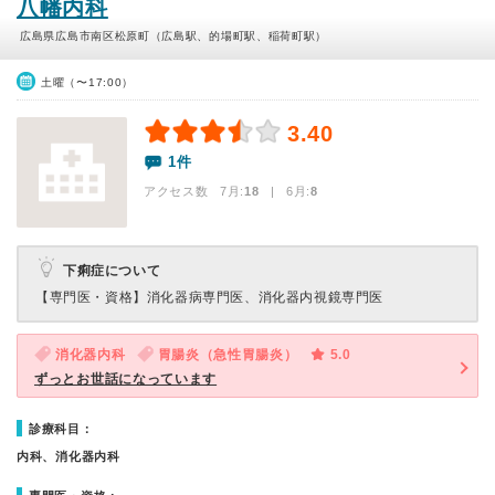
八幡内科
広島県広島市南区松原町（広島駅、的場町駅、稲荷町駅）
土曜（〜17:00）
3.40
1件
アクセス数 7月:
18
| 6月:
8
下痢症について
【専門医・資格】
消化器病専門医、消化器内視鏡専門医
消化器内科
胃腸炎（急性胃腸炎）
5.0
ずっとお世話になっています
診療科目：
内科、消化器内科