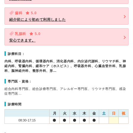
歯科
5.0
紹介状により初めて利用しました
乳腺科
5.0
安心できます。
診療科目：
内科、呼吸器内科、循環器内科、消化器内科、内分泌代謝科、リウマチ科、神
経内科、腎臓内科、緩和ケア（ホスピス）、呼吸器外科、心臓血管外科、乳腺
科、脳神経外科、整形外科、形…
専門医・資格：
総合内科専門医、総合診療専門医、アレルギー専門医、リウマチ専門医、感染
症専門医…
診療時間
月
火
水
木
金
土
日
祝
08:30-17:15