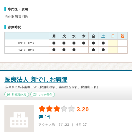
専門医・資格：
消化器病専門医
診療時間
月
火
水
木
金
土
日
祝
09:00-12:30
14:30-18:00
医療法人 新でしお病院
広島県広島市南区出汐（比治山橋駅、南区役所前駅、比治山下駅）
駐車場あり
マイナ受付
3.20
1件
アクセス数 7月:
23
| 6月:
27