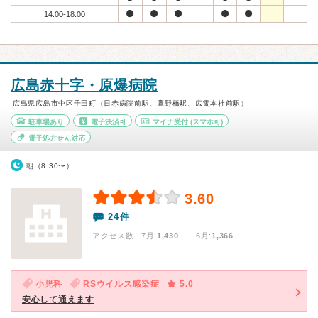
14:00-18:00
広島赤十字・原爆病院
広島県広島市中区千田町（日赤病院前駅、鷹野橋駅、広電本社前駅）
駐車場あり
電子決済可
マイナ受付
(スマホ可)
電子処方せん対応
朝（8:30〜）
3.60
24件
アクセス数 7月:
1,430
| 6月:
1,366
小児科
RSウイルス感染症
5.0
安心して通えます