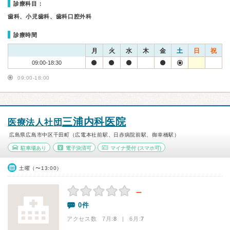
診療科目：
歯科、小児歯科、歯科口腔外科
診療時間
月
火
水
木
金
土
日
祝
09:00-18:30
09:00-18:00
三浦内科医院
医療法人社団
広島県広島市中区千田町（広電本社前駅、日赤病院前駅、御幸橋駅）
駐車場あり
電子決済可
マイナ受付
(スマホ可)
土曜（〜13:00）
－
0件
アクセス数 7月:
8
| 6月:
7