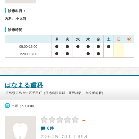
診療科目：
内科、小児科
診療時間
月
火
水
木
金
土
日
祝
09:00-13:00
15:00-18:00
はなまる歯科
広島県広島市中区千田町（日赤病院前駅、鷹野橋駅、市役所前駅）
土曜（〜13:00）
－
0件
アクセス数 7月:
3
| 6月:
4