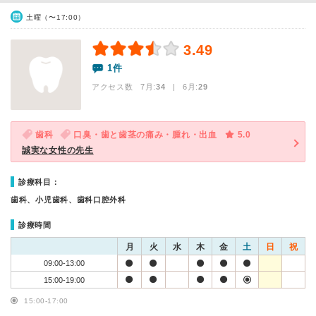
土曜（〜17:00）
3.49
1件
アクセス数 7月:
34
| 6月:
29
歯科
口臭・歯と歯茎の痛み・腫れ・出血
5.0
誠実な女性の先生
診療科目：
歯科、小児歯科、歯科口腔外科
診療時間
月
火
水
木
金
土
日
祝
09:00-13:00
15:00-19:00
15:00-17:00