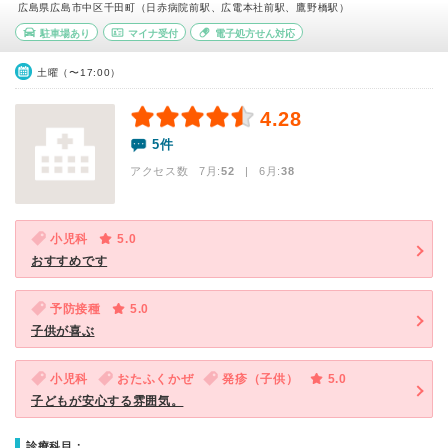
広島県広島市中区千田町（日赤病院前駅、広電本社前駅、鷹野橋駅）
駐車場あり
マイナ受付
電子処方せん対応
土曜（〜17:00）
4.28
5件
アクセス数 7月:
52
| 6月:
38
小児科
5.0
おすすめです
予防接種
5.0
子供が喜ぶ
小児科
おたふくかぜ
発疹（子供）
5.0
子どもが安心する雰囲気。
診療科目：