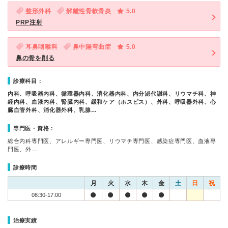
整形外科
解離性骨軟骨炎
5.0
PRP注射
耳鼻咽喉科
鼻中隔弯曲症
5.0
鼻の骨を削る
診療科目：
内科、呼吸器内科、循環器内科、消化器内科、内分泌代謝科、リウマチ科、神
経内科、血液内科、腎臓内科、緩和ケア（ホスピス）、外科、呼吸器外科、心
臓血管外科、消化器外科、乳腺…
専門医・資格：
総合内科専門医、アレルギー専門医、リウマチ専門医、感染症専門医、血液専
門医、外…
診療時間
月
火
水
木
金
土
日
祝
08:30-17:00
治療実績