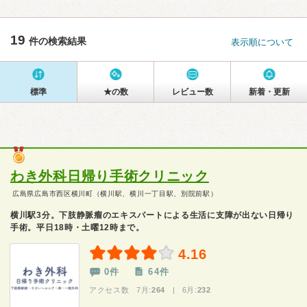
19
件の検索結果
表示順について
標準
★の数
レビュー数
新着・更新
わき外科日帰り手術クリニック
広島県広島市西区横川町（横川駅、横川一丁目駅、別院前駅）
横川駅3分。下肢静脈瘤のエキスパートによる生活に支障が出ない日帰り
手術。平日18時・土曜12時まで。
4.16
0件
64件
アクセス数 7月:
264
| 6月:
232