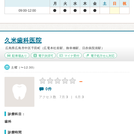
月
火
水
木
金
土
日
祝
09:00-12:00
久米歯科医院
広島県広島市中区千田町（広電本社前駅、御幸橋駅、日赤病院前駅）
駐車場あり
電子決済可
マイナ受付
電子処方せん対応
土曜（〜12:30）
－
0件
アクセス数 7月:
3
| 6月:
3
診療科目：
歯科
診療時間