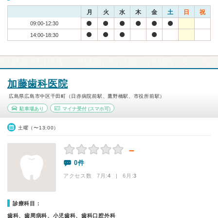
月
火
水
木
金
土
日
祝
09:00-12:30
14:00-18:30
加藤歯科医院
広島県広島市中区千田町（日赤病院前駅、鷹野橋駅、市役所前駅）
駐車場あり
マイナ受付
(スマホ可)
土曜（〜13:00）
－
0件
アクセス数 7月:
4
| 6月:
3
診療科目：
歯科、歯周病科、小児歯科、歯科口腔外科