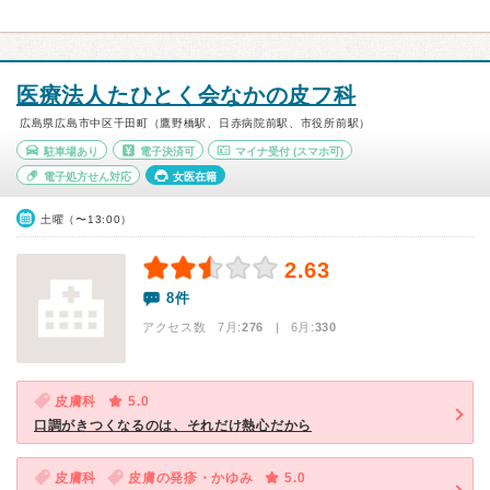
医療法人たひとく会なかの皮フ科
広島県広島市中区千田町（鷹野橋駅、日赤病院前駅、市役所前駅）
駐車場あり
電子決済可
マイナ受付
(スマホ可)
電子処方せん対応
女医在籍
土曜（〜13:00）
2.63
8件
アクセス数 7月:
276
| 6月:
330
皮膚科
5.0
口調がきつくなるのは、それだけ熱心だから
皮膚科
皮膚の発疹・かゆみ
5.0