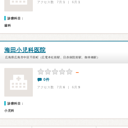
アクセス数 7月:
1
| 6月:
1
診療科目：
歯科
海田小児科医院
広島県広島市中区千田町（広電本社前駅、日赤病院前駅、御幸橋駅）
－
0件
アクセス数 7月:
6
| 6月:
9
診療科目：
小児科