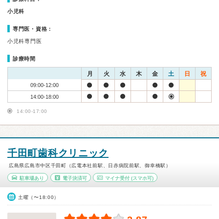
小児科
専門医・資格：
小児科専門医
診療時間
月
火
水
木
金
土
日
祝
09:00-12:00
14:00-18:00
14:00-17:00
千田町歯科クリニック
広島県広島市中区千田町（広電本社前駅、日赤病院前駅、御幸橋駅）
駐車場あり
電子決済可
マイナ受付
(スマホ可)
土曜（〜18:00）