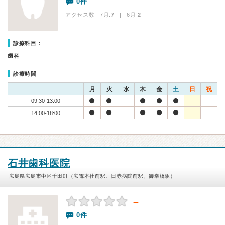
0件
アクセス数 7月:
7
| 6月:
2
診療科目：
歯科
診療時間
月
火
水
木
金
土
日
祝
09:30-13:00
14:00-18:00
石井歯科医院
広島県広島市中区千田町（広電本社前駅、日赤病院前駅、御幸橋駅）
－
0件