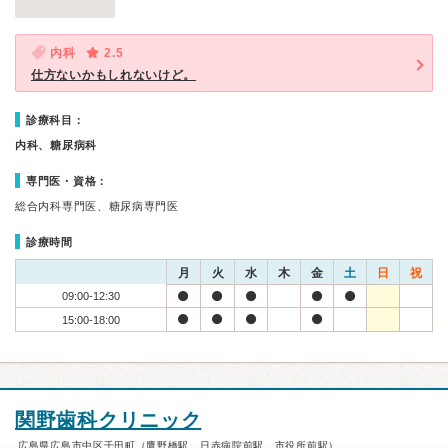
内科
2.5
仕方ないかもしれないけど。
診療科目：
内科、糖尿病科
専門医・資格：
総合内科専門医、糖尿病専門医
診療時間
月
火
水
木
金
土
日
祝
09:00-12:30
15:00-18:00
関野歯科クリニック
広島県広島市中区千田町（鷹野橋駅、日赤病院前駅、市役所前駅）