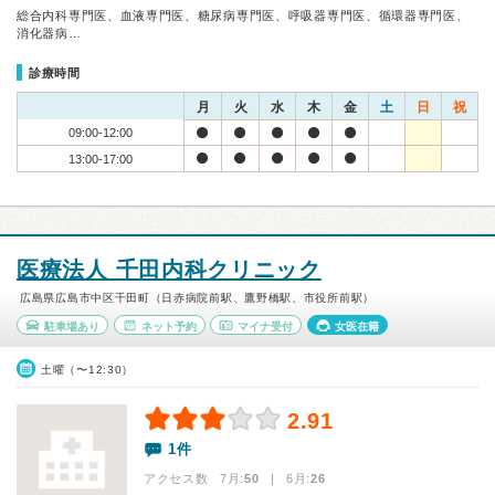
総合内科専門医、血液専門医、糖尿病専門医、呼吸器専門医、循環器専門医、
消化器病…
診療時間
月
火
水
木
金
土
日
祝
09:00-12:00
13:00-17:00
医療法人 千田内科クリニック
広島県広島市中区千田町（日赤病院前駅、鷹野橋駅、市役所前駅）
駐車場あり
ネット予約
マイナ受付
女医在籍
土曜（〜12:30）
2.91
1件
アクセス数 7月:
50
| 6月:
26