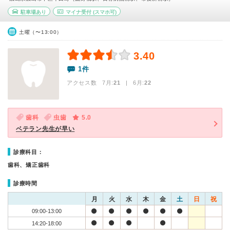
駐車場あり
マイナ受付
(スマホ可)
土曜（〜13:00）
3.40
1件
アクセス数 7月:
21
| 6月:
22
歯科
虫歯
5.0
ベテラン先生が早い
診療科目：
歯科、矯正歯科
診療時間
月
火
水
木
金
土
日
祝
09:00-13:00
14:20-18:00