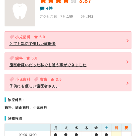
3.87
4件
アクセス数 7月:
159
| 6月:
162
小児歯科
5.0
とても親切で優しい歯医者
歯科
5.0
歯医者嫌いだった私でも通う事ができました
小児歯科
虫歯
3.5
子供にも優しい歯医者さん。
診療科目：
歯科、矯正歯科、小児歯科
診療時間
月
火
水
木
金
土
日
祝
09:00-13:00