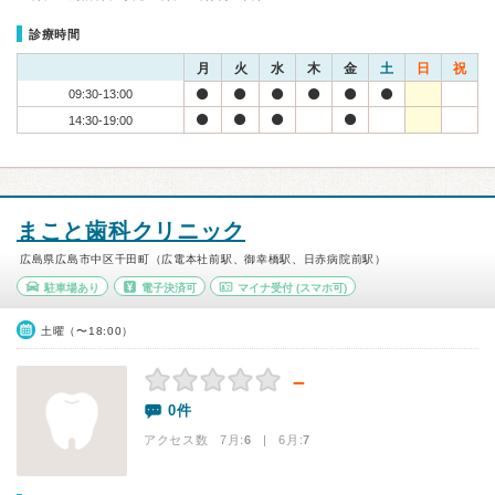
診療時間
月
火
水
木
金
土
日
祝
09:30-13:00
14:30-19:00
まこと歯科クリニック
広島県広島市中区千田町（広電本社前駅、御幸橋駅、日赤病院前駅）
駐車場あり
電子決済可
マイナ受付
(スマホ可)
土曜（〜18:00）
－
0件
アクセス数 7月:
6
| 6月:
7