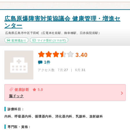
広島原爆障害対策協議会 健康管理・増進セ
ンター
広島県広島市中区千田町（広電本社前駅、御幸橋駅、日赤病院前駅）
駐車場あり
マイナ受付
(スマホ可)
3.40
1件
アクセス数 7月:
27
| 6月:
31
健康診断
5.0
脳ドック
診療科目：
内科、呼吸器内科、循環器内科、消化器内科、乳腺科、放射線科
専門医・資格：