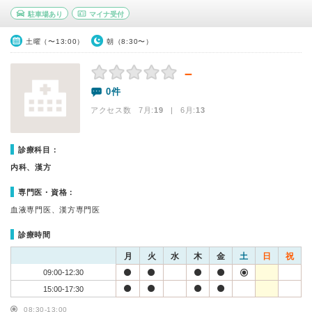
駐車場あり
マイナ受付
土曜（〜13:00）
朝（8:30〜）
－
0件
アクセス数 7月:
19
| 6月:
13
診療科目：
内科、漢方
専門医・資格：
血液専門医、漢方専門医
診療時間
月
火
水
木
金
土
日
祝
09:00-12:30
15:00-17:30
08:30-13:00