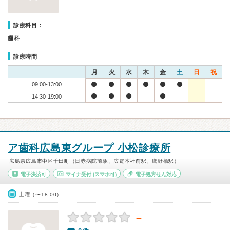
診療科目：
歯科
診療時間
月
火
水
木
金
土
日
祝
09:00-13:00
14:30-19:00
ア歯科広島東グループ 小松診療所
広島県広島市中区千田町（日赤病院前駅、広電本社前駅、鷹野橋駅）
電子決済可
マイナ受付
(スマホ可)
電子処方せん対応
土曜（〜18:00）
－