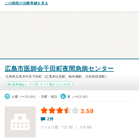
この病院の治療実績を見る
広島市医師会千田町夜間急病センター
広島県広島市中区千田町（広電本社前駅、御幸橋駅、日赤病院前駅）
駐車場あり
マイナ受付
(スマホ可)
土曜（〜22:30）・日曜・祝日
夜（〜22:30）
3.59
2件
アクセス数 7月:
72
| 6月:
63