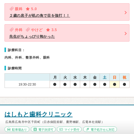
眼科
5.0
２歳の息子が机の角で目を強打！！
外科
やけど
3.5
先生がちょっぴり怖かった
診療科目：
内科、外科、整形外科、眼科
診療時間
月
火
水
木
金
土
日
祝
19:30-22:30
はしもと歯科クリニック
広島県広島市中区千田町（日赤病院前駅、鷹野橋駅、広電本社前駅）
駐車場あり
電子決済可
マイナ受付
電子処方せん対応