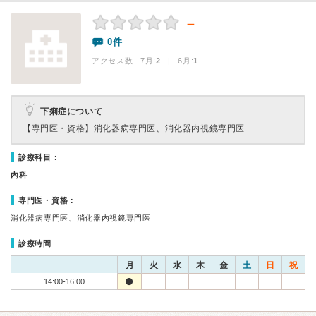
－
0件
アクセス数 7月:
2
| 6月:
1
下痢症について
【専門医・資格】
消化器病専門医、消化器内視鏡専門医
診療科目：
内科
専門医・資格：
消化器病専門医、消化器内視鏡専門医
診療時間
月
火
水
木
金
土
日
祝
14:00-16:00