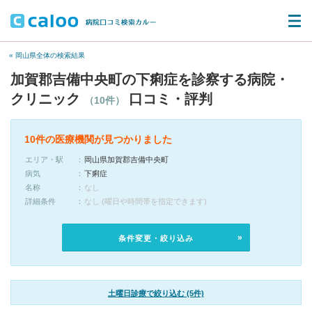
« 岡山県全体の検索結果
加賀郡吉備中央町の下痢症を診察する病院・
クリニック
口コミ・評判
（10件）
10件の医療機関が見つかりました
エリア・駅
岡山県加賀郡吉備中央町
病気
下痢症
名称
なし
詳細条件
なし (曜日や時間帯を指定できます)
条件変更・絞り込み
土曜日診療で絞り込む (5件)