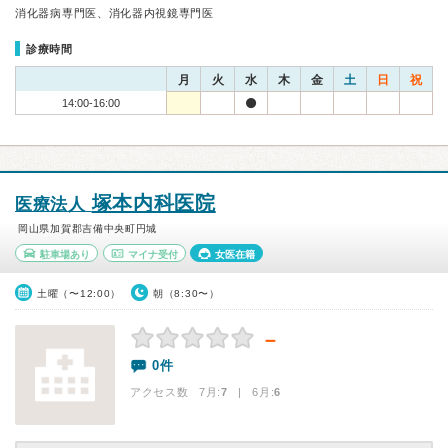
消化器病専門医、消化器内視鏡専門医
診療時間
月
火
水
木
金
土
日
祝
14:00-16:00
塚本内科医院
医療法人
岡山県加賀郡吉備中央町円城
駐車場あり
マイナ受付
女医在籍
土曜（〜12:00）
朝（8:30〜）
－
0件
アクセス数 7月:
7
| 6月:
6