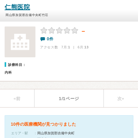
仁熊医院
岡山県加賀郡吉備中央町竹荘
－
0件
アクセス数 7月:
1
| 6月:
13
診療科目：
内科
«前
1/1ページ
次»
10件の医療機関が見つかりました
エリア・駅
岡山県加賀郡吉備中央町