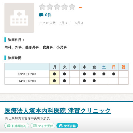
－
0件
アクセス数 7月:
7
| 6月:
3
診療科目：
内科、外科、整形外科、皮膚科、小児科
診療時間
月
火
水
木
金
土
日
祝
09:00-12:00
14:00-18:00
医療法人塚本内科医院 津賀クリニック
岡山県加賀郡吉備中央町下加茂
駐車場あり
マイナ受付
女医在籍