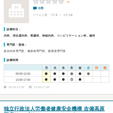
－
0件
アクセス数 7月:
8
| 6月:
18
診療科目：
内科、消化器内科、胃腸科、神経内科、リハビリテーション科、歯科
専門医・資格：
総合内科専門医、糖尿病専門医、循環器専門医
診療時間
月
火
水
木
金
土
日
祝
09:00-12:00
13:00-17:00
09:30-12:00
15:30-17:00
独立行政法人労働者健康安全機構 吉備高原