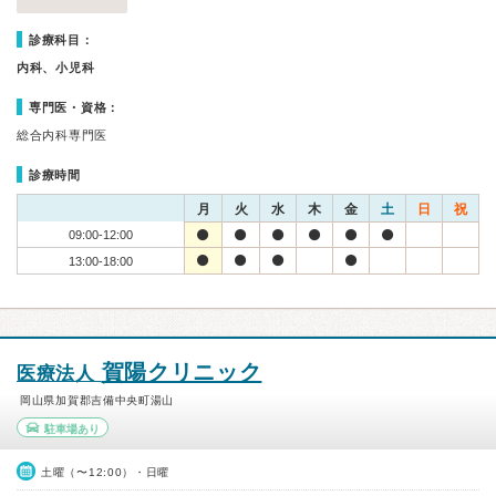
診療科目：
内科、小児科
専門医・資格：
総合内科専門医
診療時間
月
火
水
木
金
土
日
祝
09:00-12:00
13:00-18:00
賀陽クリニック
医療法人
岡山県加賀郡吉備中央町湯山
駐車場あり
土曜（〜12:00）・日曜