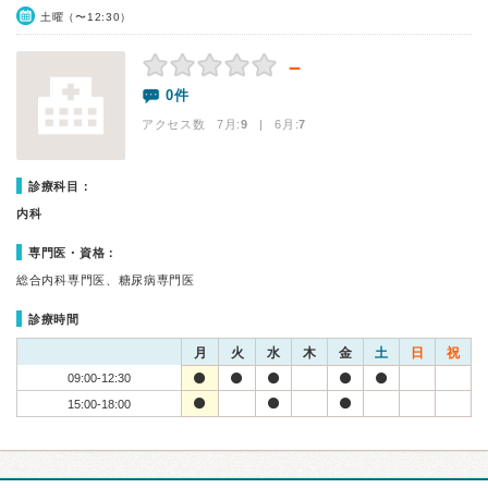
土曜（〜12:30）
－
0件
アクセス数 7月:
9
| 6月:
7
診療科目：
内科
専門医・資格：
総合内科専門医、糖尿病専門医
診療時間
月
火
水
木
金
土
日
祝
09:00-12:30
15:00-18:00