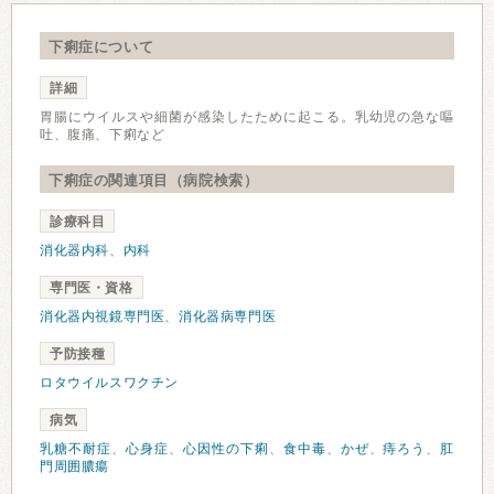
下痢症について
詳細
胃腸にウイルスや細菌が感染したために起こる。乳幼児の急な嘔
吐、腹痛、下痢など
下痢症の関連項目（病院検索）
診療科目
消化器内科
、
内科
専門医・資格
消化器内視鏡専門医
、
消化器病専門医
予防接種
ロタウイルスワクチン
病気
乳糖不耐症
、
心身症
、
心因性の下痢
、
食中毒
、
かぜ
、
痔ろう
、
肛
門周囲膿瘍