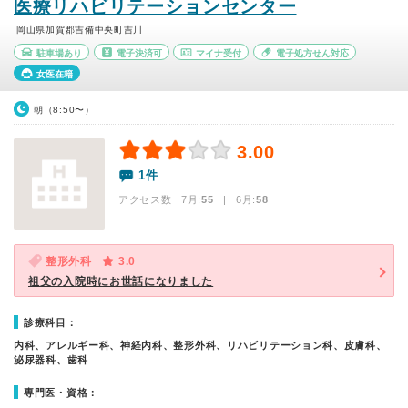
医療リハビリテーションセンター
岡山県加賀郡吉備中央町吉川
駐車場あり
電子決済可
マイナ受付
電子処方せん対応
女医在籍
朝（8:50〜）
3.00
1件
アクセス数 7月:
55
| 6月:
58
整形外科
3.0
祖父の入院時にお世話になりました
診療科目：
内科、アレルギー科、神経内科、整形外科、リハビリテーション科、皮膚科、
泌尿器科、歯科
専門医・資格：