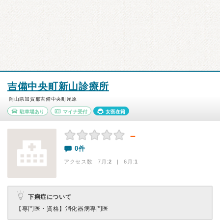
吉備中央町新山診療所
岡山県加賀郡吉備中央町尾原
駐車場あり
マイナ受付
女医在籍
－
0件
アクセス数 7月:
2
| 6月:
1
下痢症について
【専門医・資格】
消化器病専門医