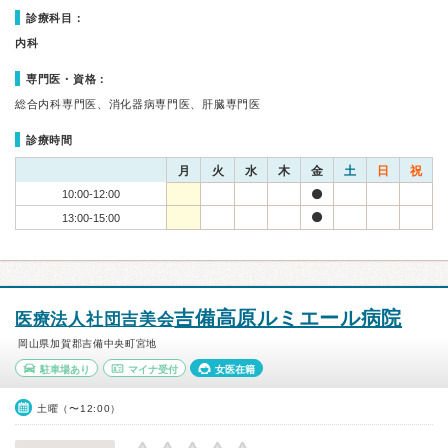
診療科目：
内科
専門医・資格：
総合内科専門医、消化器病専門医、肝臓専門医
診療時間
月
火
水
木
金
土
日
祝
10:00-12:00
13:00-15:00
吉備高原ルミエール病院
医療法人社団吉美会
岡山県加賀郡吉備中央町宮地
駐車場あり
マイナ受付
女医在籍
土曜（〜12:00）