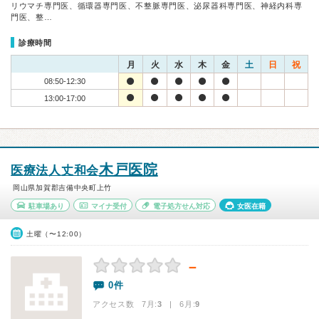
リウマチ専門医、循環器専門医、不整脈専門医、泌尿器科専門医、神経内科専
門医、整…
診療時間
月
火
水
木
金
土
日
祝
08:50-12:30
13:00-17:00
木戸医院
医療法人丈和会
岡山県加賀郡吉備中央町上竹
駐車場あり
マイナ受付
電子処方せん対応
女医在籍
土曜（〜12:00）
－
0件
アクセス数 7月:
3
| 6月:
9