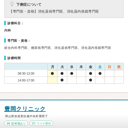
下痢症について
【専門医・資格】
消化器病専門医、消化器内視鏡専門医
診療科目：
内科
専門医・資格：
総合内科専門医、糖尿病専門医、消化器病専門医、消化器内視鏡専門医
診療時間
月
火
水
木
金
土
日
祝
08:30-12:00
14:00-17:00
豊岡クリニック
岡山県加賀郡吉備中央町豊岡下
駐車場あり
マイナ受付