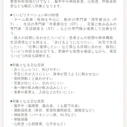
整形外科領域だけでなく、脳卒中や神経疾患、心疾患、呼吸器疾
患なども幅広く対象となります。
■リハビリテーション科の特徴
・チーム医療：医師を中心に、動作の専門家「理学療法士（P
T）」、生活の専門家「作業療法士（OT）」、言葉と飲み込みの
専門家「言語聴覚士（ST）」などの専門職が連携して治療を行
う。
・個人の目標に合わせたリハビリ：患者さんの状態や身体機能、
生活環境などを踏まえ、「歩けるようになりたい」「自宅で生活
したい」「仕事に復帰したい」など異なる目標に合わせ、個別に
リハビリ内容を組み立てる。実施中も状態を確認しながら、適宜
リハビリ内容を調整する。
■対象となる主な症状
・歩くとふらつく、転びやすい
・手足に力が入りにくい、身体が思うように動かせない
・長時間動くと疲れやすい
・言葉が出にくい、伝わりにくい
・食べ物や飲み物が飲み込みにくい
・食事や着替え、入浴などが行いにくい
■対象となる主な疾患
・脳卒中（脳梗塞、脳出血、くも膜下出血）
・運動器疾患（骨折、変形性膝関節症、腰痛症など）
・神経疾患（パーキンソン病、ALSなど）
・脊髄損傷
・心疾患（心筋梗塞、心不全など）