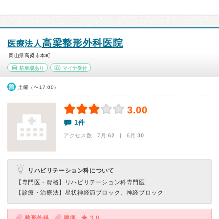
高梁整形外科医院
医療法人
岡山県高梁市本町
駐車場あり
マイナ受付
土曜（〜17:00）
3.00
1件
アクセス数 7月:
62
| 6月:
30
リハビリテーション科について
【専門医・資格】
リハビリテーション科専門医
【診療・治療法】
星状神経節ブロック、神経ブロック
整形外科
腰痛
3.0