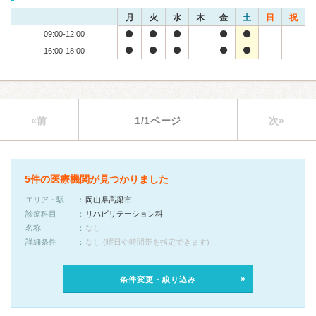
月
火
水
木
金
土
日
祝
09:00-12:00
16:00-18:00
«前
1/1ページ
次»
5件の医療機関が見つかりました
エリア・駅
岡山県高梁市
診療科目
リハビリテーション科
名称
なし
詳細条件
なし (曜日や時間帯を指定できます)
条件変更・絞り込み