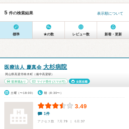
5
件の検索結果
表示順について
標準
★の数
レビュー数
新着・更新
大杉病院
医療法人 慶真会
岡山県高梁市柿木町（備中高梁駅）
駐車場あり
マイナ受付
(スマホ可)
女医在籍
土曜（〜18:00）
朝（8:30〜）
3.49
1件
アクセス数 7月:
79
| 6月:
37