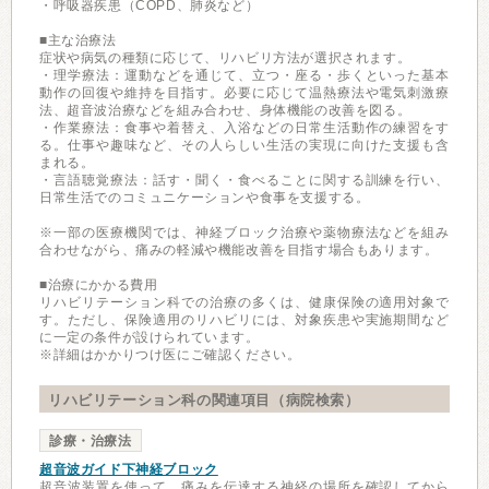
・呼吸器疾患（COPD、肺炎など）
■主な治療法
症状や病気の種類に応じて、リハビリ方法が選択されます。
・理学療法：運動などを通じて、立つ・座る・歩くといった基本
動作の回復や維持を目指す。必要に応じて温熱療法や電気刺激療
法、超音波治療などを組み合わせ、身体機能の改善を図る。
・作業療法：食事や着替え、入浴などの日常生活動作の練習をす
る。仕事や趣味など、その人らしい生活の実現に向けた支援も含
まれる。
・言語聴覚療法：話す・聞く・食べることに関する訓練を行い、
日常生活でのコミュニケーションや食事を支援する。
※一部の医療機関では、神経ブロック治療や薬物療法などを組み
合わせながら、痛みの軽減や機能改善を目指す場合もあります。
■治療にかかる費用
リハビリテーション科での治療の多くは、健康保険の適用対象で
す。ただし、保険適用のリハビリには、対象疾患や実施期間など
に一定の条件が設けられています。
※詳細はかかりつけ医にご確認ください。
リハビリテーション科の関連項目（病院検索）
診療・治療法
超音波ガイド下神経ブロック
超音波装置を使って、痛みを伝達する神経の場所を確認してから