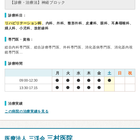
【診療・治療法】
神経ブロック
診療科目：
リハビリテーション科
、内科、外科、整形外科、皮膚科、眼科、耳鼻咽喉科、
婦人科、小児科、放射線科
専門医・資格：
総合内科専門医、総合診療専門医、外科専門医、消化器病専門医、消化器内視
鏡専門医…
診療時間
月
火
水
木
金
土
日
祝
09:00-12:30
13:30-17:15
治療実績
この病院の治療実績を見る
三村医院
医療法人 三渓会