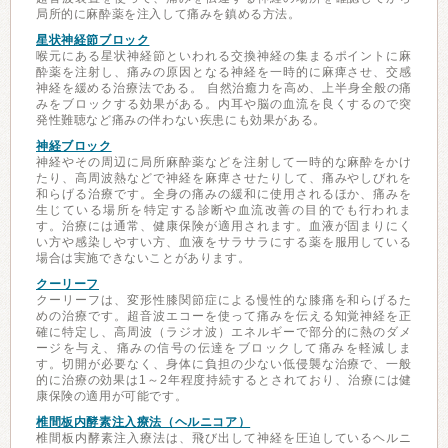
局所的に麻酔薬を注入して痛みを鎮める方法。
星状神経節ブロック
喉元にある星状神経節といわれる交換神経の集まるポイントに麻
酔薬を注射し、痛みの原因となる神経を一時的に麻痺させ、交感
神経を緩める治療法である。 自然治癒力を高め、上半身全般の痛
みをブロックする効果がある。内耳や脳の血流を良くするので突
発性難聴など痛みの伴わない疾患にも効果がある。
神経ブロック
神経やその周辺に局所麻酔薬などを注射して一時的な麻酔をかけ
たり、高周波熱などで神経を麻痺させたりして、痛みやしびれを
和らげる治療です。全身の痛みの緩和に使用されるほか、痛みを
生じている場所を特定する診断や血流改善の目的でも行われま
す。治療には通常、健康保険が適用されます。血液が固まりにく
い方や感染しやすい方、血液をサラサラにする薬を服用している
場合は実施できないことがあります。
クーリーフ
クーリーフは、変形性膝関節症による慢性的な膝痛を和らげるた
めの治療です。超音波エコーを使って痛みを伝える知覚神経を正
確に特定し、高周波（ラジオ波）エネルギーで部分的に熱のダメ
ージを与え、痛みの信号の伝達をブロックして痛みを軽減しま
す。切開が必要なく、身体に負担の少ない低侵襲な治療で、一般
的に治療の効果は1～2年程度持続するとされており、治療には健
康保険の適用が可能です。
椎間板内酵素注入療法（ヘルニコア）
椎間板内酵素注入療法は、飛び出して神経を圧迫しているヘルニ