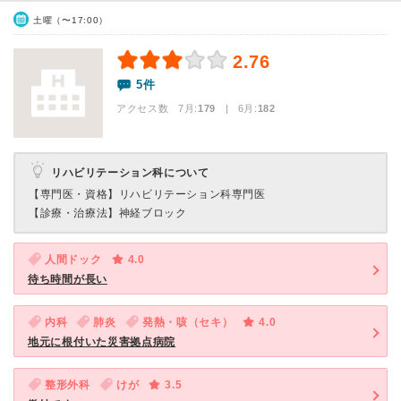
土曜（〜17:00）
2.76
5件
アクセス数 7月:
179
| 6月:
182
リハビリテーション科について
【専門医・資格】
リハビリテーション科専門医
【診療・治療法】
神経ブロック
人間ドック
4.0
待ち時間が長い
内科
肺炎
発熱・咳（セキ）
4.0
地元に根付いた災害拠点病院
整形外科
けが
3.5