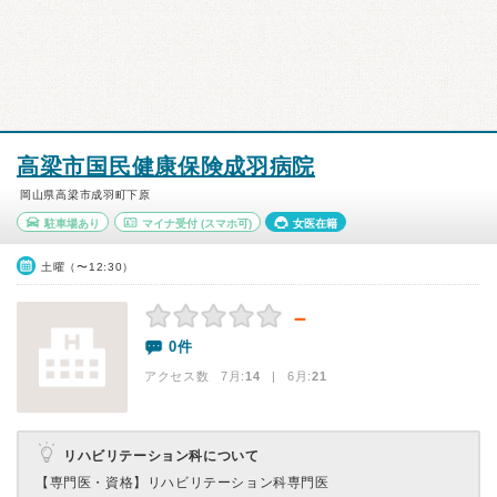
高梁市国民健康保険成羽病院
岡山県高梁市成羽町下原
駐車場あり
マイナ受付
(スマホ可)
女医在籍
土曜（〜12:30）
－
0件
アクセス数 7月:
14
| 6月:
21
リハビリテーション科について
【専門医・資格】
リハビリテーション科専門医