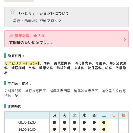
リハビリテーション科について
【診療・治療法】
神経ブロック
整形外科
5.0
雰囲気の良い病院でした。
診療科目：
リハビリテーション科
、内科、循環器内科、消化器内科、胃腸科、内分泌代謝
科、糖尿病科、外科、整形外科、形成外科、皮膚科、泌尿器科、歯科、放射線
科
専門医・資格：
外科専門医、糖尿病専門医、循環器専門医、消化器病専門医、消化器内視鏡専
門医、泌…
診療時間
月
火
水
木
金
土
日
祝
08:30-12:30
14:00-18:00