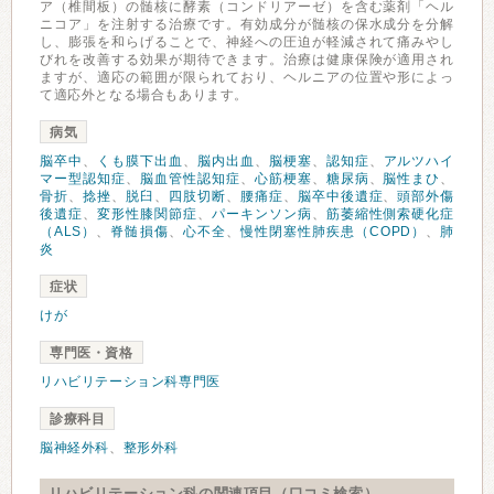
ア（椎間板）の髄核に酵素（コンドリアーゼ）を含む薬剤「ヘル
ニコア」を注射する治療です。有効成分が髄核の保水成分を分解
し、膨張を和らげることで、神経への圧迫が軽減されて痛みやし
びれを改善する効果が期待できます。治療は健康保険が適用され
ますが、適応の範囲が限られており、ヘルニアの位置や形によっ
て適応外となる場合もあります。
病気
脳卒中
、
くも膜下出血
、
脳内出血
、
脳梗塞
、
認知症
、
アルツハイ
マー型認知症
、
脳血管性認知症
、
心筋梗塞
、
糖尿病
、
脳性まひ
、
骨折
、
捻挫
、
脱臼
、
四肢切断
、
腰痛症
、
脳卒中後遺症
、
頭部外傷
後遺症
、
変形性膝関節症
、
パーキンソン病
、
筋萎縮性側索硬化症
（ALS）
、
脊髄損傷
、
心不全
、
慢性閉塞性肺疾患（COPD）
、
肺
炎
症状
けが
専門医・資格
リハビリテーション科専門医
診療科目
脳神経外科
、
整形外科
リハビリテーション科の関連項目（口コミ検索）