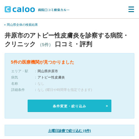
« 岡山県全体の検索結果
井原市のアトピー性皮膚炎を診察する病院・
クリニック
口コミ・評判
（5件）
5件の医療機関が見つかりました
エリア・駅
岡山県井原市
病気
アトピー性皮膚炎
名称
なし
詳細条件
なし (曜日や時間帯を指定できます)
条件変更・絞り込み
土曜日診療で絞り込む (4件)