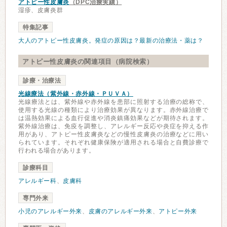
アトピー性皮膚炎
（DPC治療実績）
湿疹、皮膚炎群
特集記事
大人のアトピー性皮膚炎。発症の原因は？最新の治療法・薬は？
アトピー性皮膚炎の関連項目（病院検索）
診療・治療法
光線療法（紫外線・赤外線・ＰＵＶＡ）
光線療法とは、紫外線や赤外線を患部に照射する治療の総称で、
使用する光線の種類により治療効果が異なります。赤外線治療で
は温熱効果による血行促進や消炎鎮痛効果などが期待されます。
紫外線治療は、免疫を調整し、アレルギー反応や炎症を抑える作
用があり、アトピー性皮膚炎などの慢性皮膚炎の治療などに用い
られています。それぞれ健康保険が適用される場合と自費診療で
行われる場合があります。
診療科目
アレルギー科
、
皮膚科
専門外来
小児のアレルギー外来
、
皮膚のアレルギー外来
、
アトピー外来