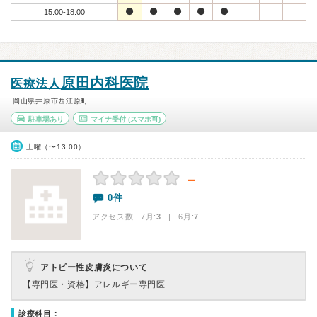
15:00-18:00
原田内科医院
医療法人
岡山県井原市西江原町
駐車場あり
マイナ受付
(スマホ可)
土曜（〜13:00）
－
0件
アクセス数 7月:
3
| 6月:
7
アトピー性皮膚炎について
【専門医・資格】
アレルギー専門医
診療科目：