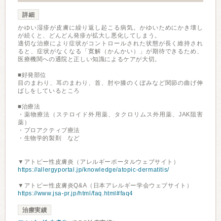
詳細
かゆい湿疹が皮膚に繰り返し起こる病気。かゆいためにかき壊し
が続くと、どんどん発疹が拡大し悪化してしまう。
適切な治療により症状がコントロールされた状態が長く維持され
ると、症状がなくなる「寛解（かんかい）」が期待できるため、
医療機関への通院と正しい知識によるケアが大切。
■好発部位
目のまわり、耳のまわり、首、肘や膝のくぼみなど関節の曲げ伸
ばしをしているところ
■治療法
・薬物療法（ステロイド外用薬、タクロリムス外用薬、JAK阻害
薬）
・プロアクティブ療法
・生物学的製剤 など
▼アトピー性皮膚炎（アレルギーポータルウェブサイト）
https://allergyportal.jp/knowledge/atopic-dermatitis/
▼アトピー性皮膚炎Q&A（日本アレルギー学会ウェブサイト）
https://www.jsa-pr.jp/html/faq.html#faq4
治療実績