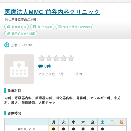
医療法人MMC 前谷内科クリニック
岡山県井原市西江原町
駐車場あり
電子決済可
マイナ受付
(スマホ可)
電子処方せん対応
土曜（〜12:30）
－
0件
アクセス数 7月:
8
| 6月:
9
診療科目：
内科、呼吸器内科、循環器内科、消化器内科、胃腸科、アレルギー科、小児
科、漢方、健康診断、人間ドック
診療時間
月
火
水
木
金
土
日
祝
09:00-12:30