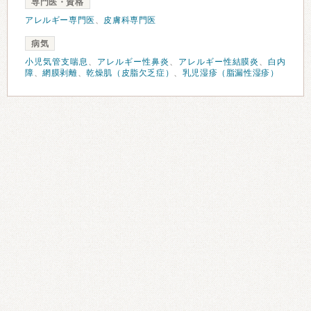
専門医・資格
アレルギー専門医
、
皮膚科専門医
病気
小児気管支喘息
、
アレルギー性鼻炎
、
アレルギー性結膜炎
、
白内
障
、
網膜剥離
、
乾燥肌（皮脂欠乏症）
、
乳児湿疹（脂漏性湿疹）