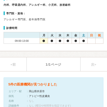
内科、呼吸器内科、アレルギー科、小児科、放射線科
専門医・資格：
アレルギー専門医、老年病専門医
診療時間
月
火
水
木
金
土
日
祝
09:00-13:00
«前
1/1ページ
次»
5件の医療機関が見つかりました
エリア・駅
岡山県井原市
病気
アトピー性皮膚炎
名称
なし
詳細条件
なし (曜日や時間帯を指定できます)