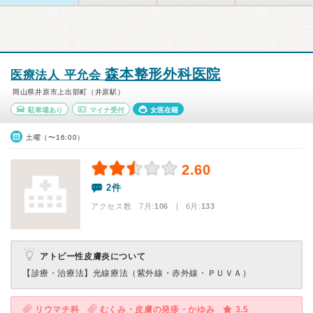
森本整形外科医院
医療法人 平允会
岡山県井原市上出部町（井原駅）
駐車場あり
マイナ受付
女医在籍
土曜（〜16:00）
2.60
2件
アクセス数 7月:
106
| 6月:
133
アトピー性皮膚炎について
【診療・治療法】
光線療法（紫外線・赤外線・ＰＵＶＡ）
リウマチ科
むくみ・皮膚の発疹・かゆみ
3.5