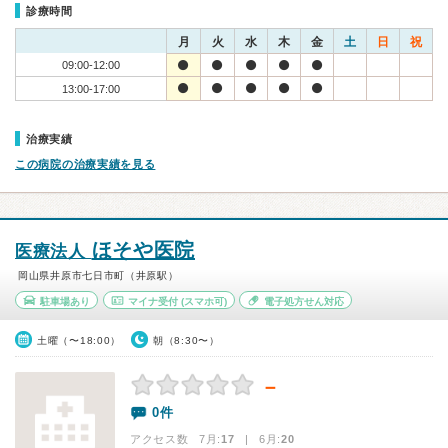
診療時間
月
火
水
木
金
土
日
祝
09:00-12:00
13:00-17:00
治療実績
この病院の治療実績を見る
ほそや医院
医療法人
岡山県井原市七日市町（井原駅）
駐車場あり
マイナ受付
(スマホ可)
電子処方せん対応
土曜（〜18:00）
朝（8:30〜）
－
0件
アクセス数 7月:
17
| 6月:
20