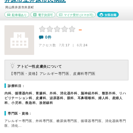
岡山県井原市井原町
駐車場あり
電子決済可
マイナ受付
(スマホ可)
女医在籍
－
0件
アクセス数 7月:
17
| 6月:
24
アトピー性皮膚炎について
【専門医・資格】
アレルギー専門医、皮膚科専門医
診療科目：
内科、循環器内科、胃腸科、外科、消化器外科、脳神経外科、整形外科、リハ
ビリテーション科、皮膚科、泌尿器科、眼科、耳鼻咽喉科、婦人科、産婦人
科、小児科、救急科、放射線科
専門医・資格：
アレルギー専門医、外科専門医、糖尿病専門医、循環器専門医、消化器病専門
医、消化…