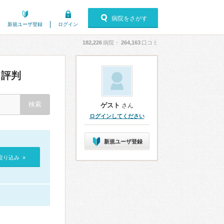
病院をさがす
新規ユーザ登録
ログイン
182,226
病院・
264,163
口コミ
評判
ゲスト
さん
ログインしてください
新規ユーザ登録
絞り込み »