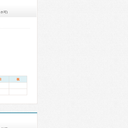
ホ可)
日
祝