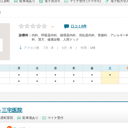
西江原町
駐車場あり
電子決済可
マイナ受付 (スマホ可)
電子処方せ
0）
－
口コミ0件
診療科：
内科、呼吸器内科、循環器内科、消化器内科、胃腸科、アレルギー
科、漢方、健康診断、人間ドック
アクセス数 7月：
8
| 6月：
9
| 年間：
149
月
火
水
木
金
土
●
●
●
●
●
●
●
●
●
●
●
三宅医院
会
美星町星田
駐車場あり
マイナ受付