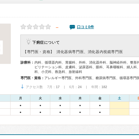
－
口コミ0件
下痢症について
【専門医・資格】
消化器病専門医、消化器内視鏡専門医
診療科：
内科、循環器内科、胃腸科、外科、消化器外科、脳神経外科、整形
ビリテーション科、皮膚科、泌尿器科、眼科、耳鼻咽喉科、婦人科
科、小児科、救急科、放射線科
専門医・資格：
アクセス数 7月：
17
| 6月：
24
| 年間：
182
月
火
水
木
金
土
●
●
●
●
●
●
●
●
●
●