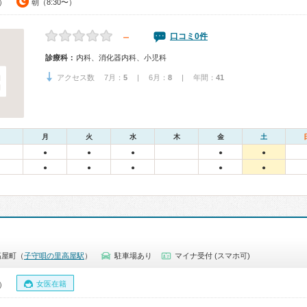
0）
朝（8:30〜）
－
口コミ0件
診療科：
内科、消化器内科、小児科
アクセス数 7月：
5
| 6月：
8
| 年間：
41
月
火
水
木
金
土
●
●
●
●
●
●
●
●
●
●
高屋町（
子守唄の里高屋駅
）
駐車場あり
マイナ受付 (スマホ可)
女医在籍
0）