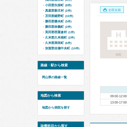
小田郡矢掛町
(8件)
女医在籍
真庭郡新庄村
(2件)
苫田郡鏡野町
(10件)
勝田郡勝央町
(5件)
勝田郡奈義町
(2件)
英田郡西粟倉村
(1件)
久米郡久米南町
(2件)
久米郡美咲町
(6件)
加賀郡吉備中央町
(10件)
病院
路線・駅から検索
岡山県の路線一覧
地図から検索
09:00-12:00
13:00-17:00
地図から病院を探す
診療科目から探す