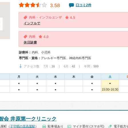
3.58
口コミ2件
内科・インフルエンザ
4.5
インフルで
内科
4.0
休日診療
診療科：
内科、小児科
専門医・資格：
アレルギー専門医、神経内科専門医
アクセス数 7月：
16
| 6月：
42
| 年間：
500
月
火
水
木
金
土
●
●
●
●
●
15:00-16:30
●
●
●
●
智会 井原第一クリニック
高屋町（
子守唄の里高屋駅
）
駐車場あり
マイナ受付 (スマホ可)
電子処方