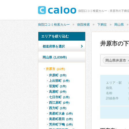
病院口コミ検索カルー - 井原市の下痢
病院口コミ検索カルー
病院検索
下痢症
岡山県
エリアを絞り込む
井原市の
都道府県を選択
岡山県
(1,039件)
岡山県井原市
井原市
(16件)
井原町
(2件)
上出部町
(1件)
エリア・駅
笹賀町
(1件)
病気
高屋町
(2件)
名称
七日市町
(1件)
詳細条件
西江原町
(2件)
西方町
(1件)
美星町大倉
(1件)
美星町星田
(1件)
芳井町下鴫
(1件)