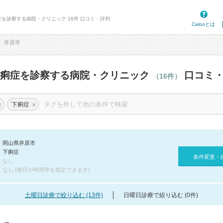
症を診察する病院・クリニック 16件 口コミ・評判
Calooとは
井原市
下痢症を診察する病院・クリニック
口コミ・
（16件）
×
×
下痢症
岡山県井原市
下痢症
条件変更・
なし
なし (曜日や時間帯を指定できます)
土曜日診療で絞り込む (13件)
日曜日診療で絞り込む (0件)