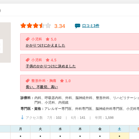
0）
3.34
口コミ3件
小児科
5.0
かかりつけにかえました
小児科
4.5
子供のかかりつけに決めました
整形外科・胸痛
1.0
長い、不親切、高い
診療科：
内科、呼吸器内科、外科、脳神経外科、整形外科、リハビリテーシ
門科、小児科、内視鏡
専門医・資格：
アレルギー専門医、外科専門医、脳神経外科専門医、小児科
アクセス数 7月：
102
| 6月：
141
| 年間：
1,598
月
火
水
木
金
土
●
●
●
●
●
●