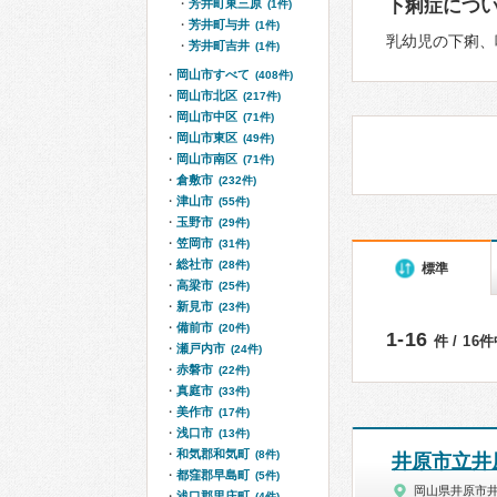
下痢症につ
芳井町東三原
(1件)
芳井町与井
(1件)
乳幼児の下痢、
芳井町吉井
(1件)
岡山市すべて
(408件)
岡山市北区
(217件)
岡山市中区
(71件)
岡山市東区
(49件)
岡山市南区
(71件)
倉敷市
(232件)
津山市
(55件)
玉野市
(29件)
笠岡市
(31件)
総社市
(28件)
標準
高梁市
(25件)
新見市
(23件)
備前市
(20件)
1-16
件 / 16
瀬戸内市
(24件)
赤磐市
(22件)
真庭市
(33件)
美作市
(17件)
浅口市
(13件)
和気郡和気町
(8件)
井原市立井
都窪郡早島町
(5件)
岡山県井原市
浅口郡里庄町
(4件)