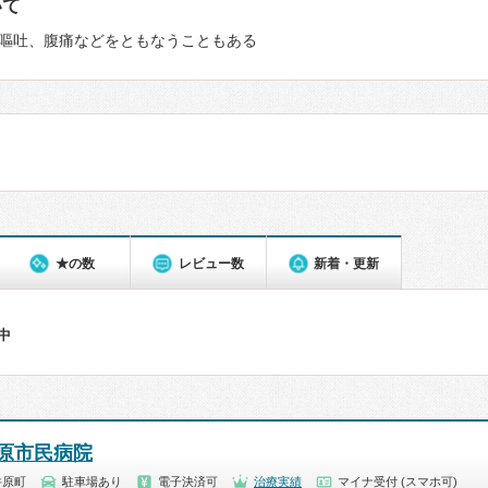
いて
嘔吐、腹痛などをともなうこともある
★の数
レビュー数
新着・更新
件中
原市民病院
井原町
駐車場あり
電子決済可
治療実績
マイナ受付 (スマホ可)