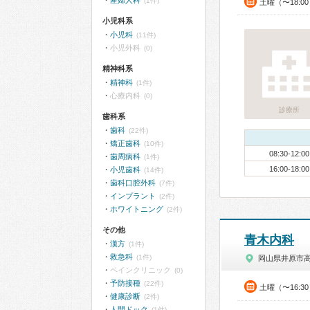
産婦人科
(1件)
土曜（〜18:0
小児科系
小児科
(11件)
小児外科
(0)
精神科系
精神科
(1件)
心療内科
(0)
診療所
歯科系
歯科
(22件)
矯正歯科
(10件)
08:30-12:00
歯周病科
(1件)
16:00-18:00
小児歯科
(14件)
歯科口腔外科
(7件)
インプラント
(2件)
ホワイトニング
(2件)
その他
青木内科
漢方
(1件)
救急科
(1件)
岡山県井原市
ペインクリニック
(0)
予防接種
(22件)
土曜（〜16:3
健康診断
(2件)
人間ドック
(1件)