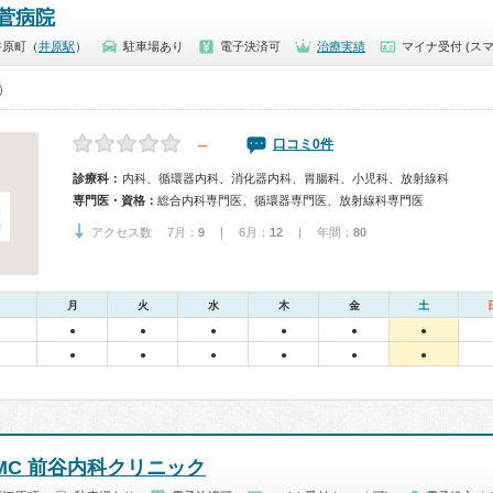
菅病院
井原町（
井原駅
）
駐車場あり
電子決済可
治療実績
マイナ受付 (スマ
0）
－
口コミ0件
診療科：
内科、循環器内科、消化器内科、胃腸科、小児科、放射線科
専門医・資格：
総合内科専門医、循環器専門医、放射線科専門医
アクセス数 7月：
9
| 6月：
12
| 年間：
80
月
火
水
木
金
土
●
●
●
●
●
●
●
●
●
●
●
●
MC 前谷内科クリニック