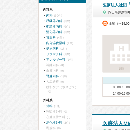
医療法人社団
内科系
岡山県井原市
内科
(16件)
呼吸器内科
(3件)
土曜（〜18:0
循環器内科
(6件)
消化器内科
(3件)
胃腸科
(4件)
内分泌代謝科
(1件)
糖尿病科
(1件)
リウマチ科
(1件)
アレルギー科
(2件)
神経内科
(0)
病院
血液内科
(0)
腎臓内科
(1件)
人工透析
(0)
緩和ケア（ホスピス）
09:00-13:00
(0)
14:00-18:00
外科系
外科
(3件)
呼吸器外科
(0)
心臓血管外科
(0)
医療法人M
消化器外科
(2件)
乳腺科
(0)