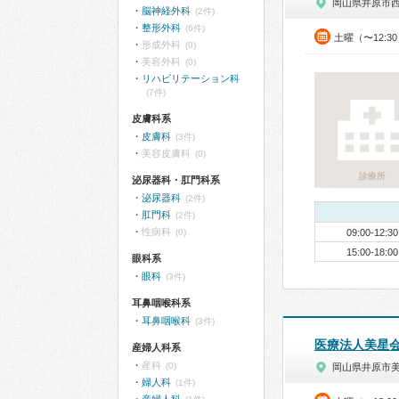
岡山県井原市
脳神経外科
(2件)
整形外科
(6件)
土曜（〜12:3
形成外科
(0)
美容外科
(0)
リハビリテーション科
(7件)
皮膚科系
皮膚科
(3件)
美容皮膚科
(0)
診療所
泌尿器科・肛門科系
泌尿器科
(2件)
肛門科
(2件)
性病科
(0)
09:00-12:30
15:00-18:00
眼科系
眼科
(3件)
耳鼻咽喉科系
耳鼻咽喉科
(3件)
医療法人美星
産婦人科系
産科
(0)
岡山県井原市
婦人科
(1件)