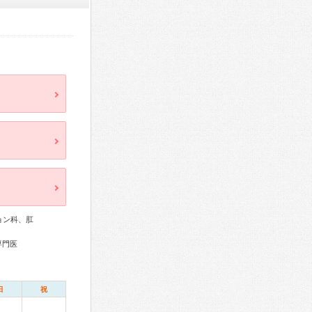
ョン科、肛
専門医
日
祝