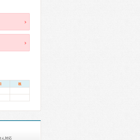
日
祝
せん対応