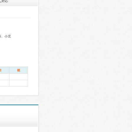
ん対応
科、小児
日
祝