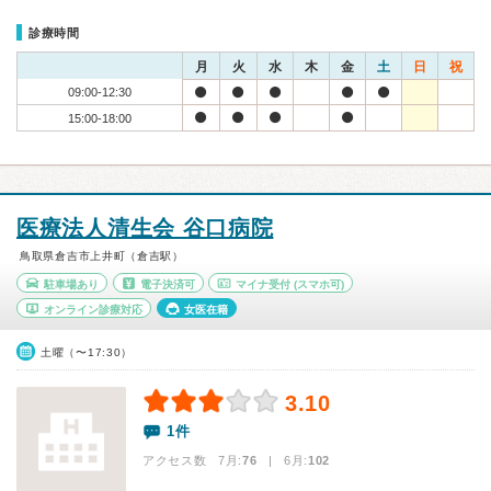
診療時間
月
火
水
木
金
土
日
祝
09:00-12:30
15:00-18:00
医療法人清生会 谷口病院
鳥取県倉吉市上井町（倉吉駅）
駐車場あり
電子決済可
マイナ受付
(スマホ可)
オンライン診療対応
女医在籍
土曜（〜17:30）
3.10
1件
アクセス数 7月:
76
| 6月:
102