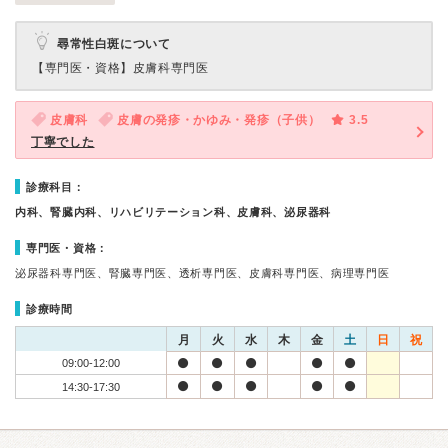
尋常性白斑について
【専門医・資格】
皮膚科専門医
皮膚科
皮膚の発疹・かゆみ・発疹（子供）
3.5
丁寧でした
診療科目：
内科、腎臓内科、リハビリテーション科、皮膚科、泌尿器科
専門医・資格：
泌尿器科専門医、腎臓専門医、透析専門医、皮膚科専門医、病理専門医
診療時間
月
火
水
木
金
土
日
祝
09:00-12:00
14:30-17:30