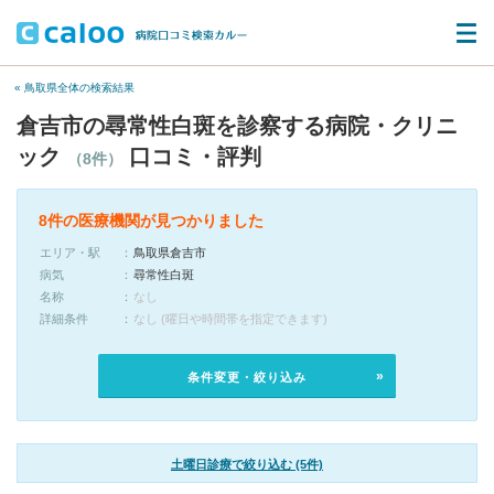
« 鳥取県全体の検索結果
倉吉市の尋常性白斑を診察する病院・クリニ
ック
口コミ・評判
（8件）
8件の医療機関が見つかりました
エリア・駅
鳥取県倉吉市
病気
尋常性白斑
名称
なし
詳細条件
なし (曜日や時間帯を指定できます)
条件変更・絞り込み
土曜日診療で絞り込む (5件)