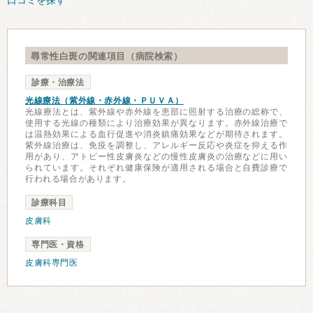
口コミを探す
尋常性白斑の関連項目（病院検索）
診療・治療法
光線療法（紫外線・赤外線・ＰＵＶＡ）
光線療法とは、紫外線や赤外線を患部に照射する治療の総称で、
使用する光線の種類により治療効果が異なります。赤外線治療で
は温熱効果による血行促進や消炎鎮痛効果などが期待されます。
紫外線治療は、免疫を調整し、アレルギー反応や炎症を抑える作
用があり、アトピー性皮膚炎などの慢性皮膚炎の治療などに用い
られています。それぞれ健康保険が適用される場合と自費診療で
行われる場合があります。
診療科目
皮膚科
専門医・資格
皮膚科専門医