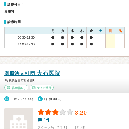
診療科目：
皮膚科
診療時間
月
火
水
木
金
土
日
祝
08:30-12:30
14:00-17:30
大石医院
医療法人社団
鳥取県倉吉市西倉吉町
駐車場あり
マイナ受付
土曜（〜12:00）
朝（8:00〜）
3.20
1件
アクセス数 7月:
73
| 6月:
45