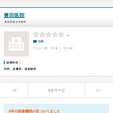
豊田医院
鳥取県倉吉市東町
－
0件
アクセス数 7月:
6
| 6月:
10
診療科目：
内科、皮膚科、放射線科
«前
1/1ページ
次»
8件の医療機関が見つかりました