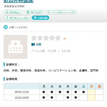
野田外科医院
鳥取県倉吉市堺町
駐車場あり
電子決済可
マイナ受付
(スマホ可)
電子処方せん対応
女医在籍
土曜（〜12:00）
－
0件
アクセス数 7月:
15
| 6月:
12
診療科目：
内科、外科、整形外科、形成外科、リハビリテーション科、皮膚科、肛門科
診療時間
月
火
水
木
金
土
日
祝
09:00-12:00
15:00-18:00