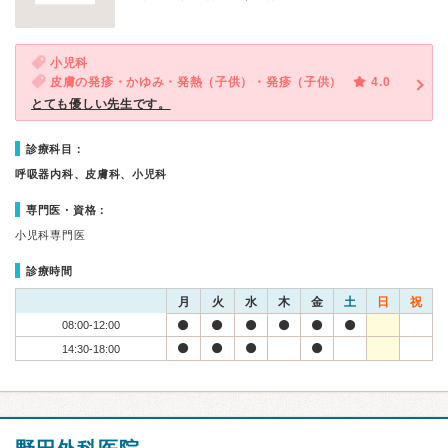
小児科
皮膚の発疹・かゆみ・発熱（子供）・発疹（子供）
4.0
とても優しい先生です。
診療科目：
呼吸器内科、皮膚科、小児科
専門医・資格：
小児科専門医
診療時間
月
火
水
木
金
土
日
祝
08:00-12:00
14:30-18:00