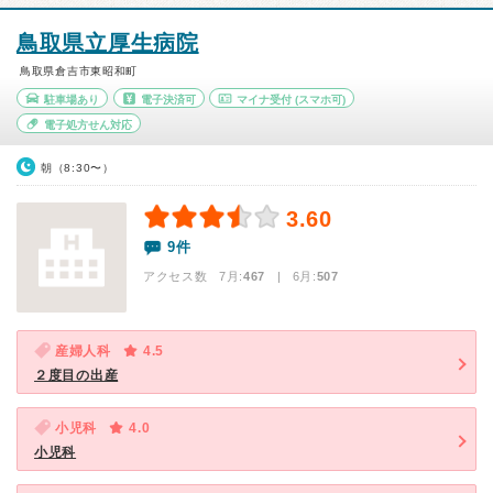
鳥取県立厚生病院
鳥取県倉吉市東昭和町
駐車場あり
電子決済可
マイナ受付
(スマホ可)
電子処方せん対応
朝（8:30〜）
3.60
9件
アクセス数 7月:
467
| 6月:
507
産婦人科
4.5
２度目の出産
小児科
4.0
小児科