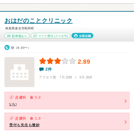
おはだのことクリニック
鳥取県倉吉市昭和町
駐車場あり
マイナ受付
(スマホ可)
女医在籍
朝（8:30〜）
2.89
2件
アクセス数 7月:
223
| 6月:
210
皮膚科
5.0
いい
皮膚科
1.0
受付も先生も微妙