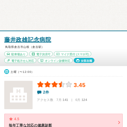
藤井政雄記念病院
鳥取県倉吉市山根（倉吉駅）
駐車場あり
電子決済可
マイナ受付
(スマホ可)
電子処方せん対応
オンライン診療対応
女医在籍
土曜（〜12:00）
3.45
2件
アクセス数 7月:
141
| 6月:
124
4.5
毎年丁寧な対応の健康診断