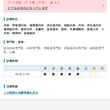
小児科
下痢（子供）
4.0
とてもおせわになっています
診療科目：
内科、呼吸器内科、循環器内科、消化器内科、神経内科、外科、消化器外科、
脳神経外科、整形外科、皮膚科、泌尿器科、眼科、耳鼻咽喉科、産婦人科、小
児科、精神科、放射線科
専門医・資格：
総合内科専門医、外科専門医、呼吸器専門医、呼吸器外科専門医、循環器専門
医、心臓…
診療時間
月
火
水
木
金
土
日
祝
08:30-17:00
治療実績
この病院の治療実績を見る