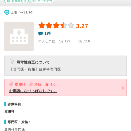
駐車場あり
マイナ受付
土曜（〜12:30）
3.27
1件
アクセス数 7月:
179
| 6月:
118
尋常性白斑について
【専門医・資格】
皮膚科専門医
皮膚科
湿疹
4.0
お世話になりっぱなしです。
診療科目：
皮膚科
専門医・資格：
皮膚科専門医