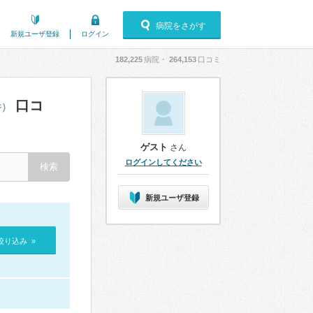
病院をさがす
新規ユーザ登録
ログイン
182,225
病院・
264,153
口コミ
口コ
件）
ゲスト
さん
ログインしてください
新規ユーザ登録
絞り込み »