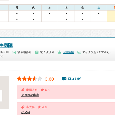
月
火
水
木
金
土
●
●
●
●
●
●
●
●
●
●
生病院
東昭和町
駐車場あり
電子決済可
治療実績
マイナ受付 (スマホ可)
対応
3.60
口コミ9件
産婦人科
4.5
２度目の出産
小児科
4.0
小児科