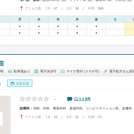
アクセス数 7月：
47
| 6月：
39
| 年間：
369
月
火
水
木
金
土
●
●
●
●
●
●
●
●
●
●
院
堺町
駐車場あり
電子決済可
マイナ受付 (スマホ可)
電子処方せん対
女医在籍
0）
－
口コミ0件
診療科：
内科、外科、整形外科、形成外科、リハビリテーション科、皮膚科
アクセス数 7月：
15
| 6月：
12
| 年間：
73