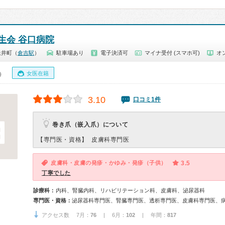
生会 谷口病院
上井町（
倉吉駅
）
駐車場あり
電子決済可
マイナ受付 (スマホ可)
オ
女医在籍
0）
3.10
口コミ1件
巻き爪（嵌入爪）について
【専門医・資格】
皮膚科専門医
皮膚科・皮膚の発疹・かゆみ・発疹（子供）
3.5
丁寧でした
診療科：
内科、腎臓内科、リハビリテーション科、皮膚科、泌尿器科
専門医・資格：
泌尿器科専門医、腎臓専門医、透析専門医、皮膚科専門医、
アクセス数 7月：
76
| 6月：
102
| 年間：
817