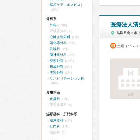
緩和ケア（ホスピス）
(1件)
外科系
医療法人清
外科
(13件)
呼吸器外科
(0)
鳥取県倉吉市
心臓血管外科
(1件)
消化器外科
(2件)
土曜（〜17:3
乳腺科
(1件)
脳神経外科
(2件)
整形外科
(10件)
形成外科
(3件)
美容外科
(1件)
リハビリテーション科
(9件)
皮膚科系
病院
皮膚科
(8件)
美容皮膚科
(0)
泌尿器科・肛門科系
泌尿器科
(4件)
肛門科
(8件)
性病科
(0)