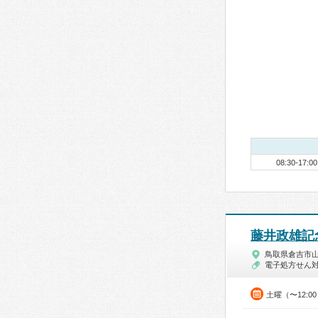
08:30-17:00
藤井政雄記
鳥取県倉吉市
電子処方せん
土曜（〜12:0