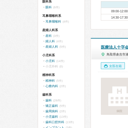
眼科系
眼科
(6件)
09:00-12:00
耳鼻咽喉科系
14:30-17:30
耳鼻咽喉科
(4件)
産婦人科系
産科
(3件)
婦人科
(4件)
産婦人科
医療法人十字
(5件)
鳥取県倉吉市
小児科系
小児科
(14件)
女医在籍
小児外科
(0)
精神科系
精神科
(5件)
心療内科
(2件)
歯科系
歯科
(28件)
矯正歯科
(5件)
歯周病科
病院
(2件)
小児歯科
(13件)
歯科口腔外科
(13件)
インプラント
(2件)