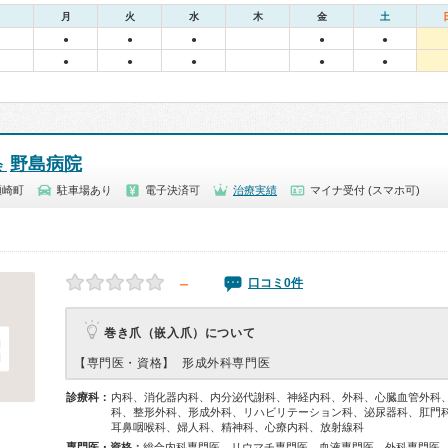
月
火
水
木
金
土
●
●
●
●
●
●
●
●
●
●
野島病院
会
瀬崎町
駐車場あり
電子決済可
治療実績
マイナ受付 (スマホ可)
－
口コミ0件
巻き爪（嵌入爪）について
【専門医・資格】
形成外科専門医
診療科：
内科、消化器内科、内分泌代謝科、神経内科、外科、心臓血管外科
科、整形外科、形成外科、リハビリテーション科、泌尿器科、肛門
耳鼻咽喉科、婦人科、精神科、心療内科、放射線科
専門医・資格：