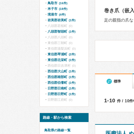
鳥取市
(16件)
米子市
(18件)
巻き爪（嵌
境港市
(4件)
足の親指の爪な
岩美郡岩美町
(1件)
八頭郡若桜町
(0)
八頭郡智頭町
(1件)
八頭郡八頭町
(0)
東伯郡三朝町
(0)
東伯郡湯梨浜町
(0)
東伯郡琴浦町
(2件)
東伯郡北栄町
(1件)
西伯郡日吉津村
(0)
西伯郡大山町
(1件)
西伯郡南部町
(1件)
標準
西伯郡伯耆町
(1件)
日野郡日南町
(1件)
日野郡日野町
(1件)
1-10
日野郡江府町
(0)
件 / 10
路線・駅から検索
鳥取県の路線一覧
医療法人 