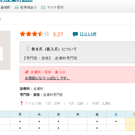
東巌城町
駐車場あり
マイナ受付
0）
3.27
口コミ1件
巻き爪（嵌入爪）について
【専門医・資格】
皮膚科専門医
皮膚科・湿疹
4.0
お世話になりっぱなしです。
診療科：
皮膚科
専門医・資格：
皮膚科専門医
アクセス数 7月：
179
| 6月：
118
| 年間：
1,391
月
火
水
木
金
土
●
●
●
●
●
●
●
●
●