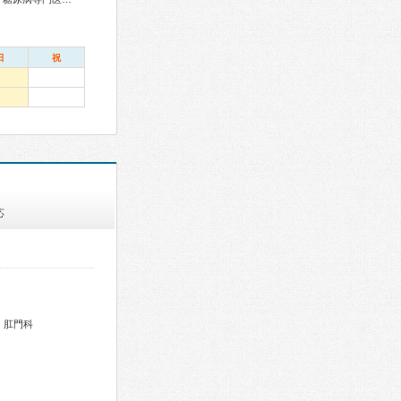
日
祝
応
、肛門科