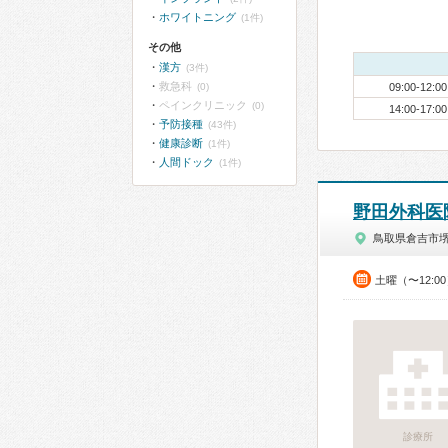
ホワイトニング
(1件)
その他
漢方
(3件)
救急科
(0)
09:00-12:00
ペインクリニック
(0)
14:00-17:00
予防接種
(43件)
健康診断
(1件)
人間ドック
(1件)
野田外科医
鳥取県倉吉市
土曜（〜12:0
診療所