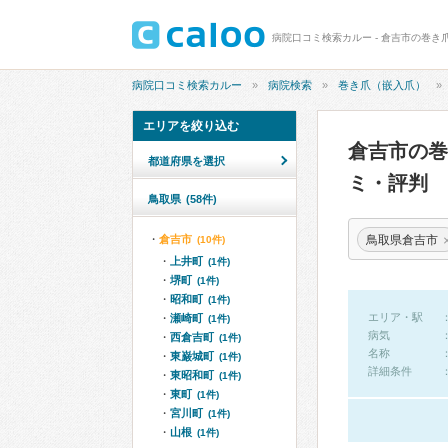
病院口コミ検索カルー - 倉吉市の巻き
病院口コミ検索カルー
病院検索
巻き爪（嵌入爪）
エリアを絞り込む
倉吉市の
都道府県を選択
ミ・評判
鳥取県
(58件)
鳥取県倉吉市
倉吉市
(10件)
上井町
(1件)
堺町
(1件)
昭和町
(1件)
エリア・駅
瀬崎町
(1件)
病気
西倉吉町
(1件)
名称
東巌城町
(1件)
詳細条件
東昭和町
(1件)
東町
(1件)
宮川町
(1件)
山根
(1件)