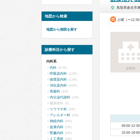
鳥取県倉吉市
地図から検索
土曜（〜12:3
地図から病院を探す
診療科目から探す
内科系
内科
(47件)
診療所
呼吸器内科
(12件)
循環器内科
(13件)
消化器内科
(20件)
胃腸科
(4件)
内分泌代謝科
(1件)
糖尿病科
(0)
リウマチ科
(3件)
アレルギー科
(3件)
神経内科
(9件)
09:00-12:30
血液内科
(1件)
15:00-18:00
腎臓内科
(4件)
人工透析
(2件)