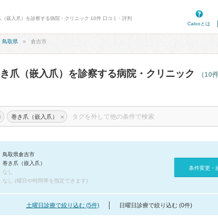
爪（嵌入爪）を診察する病院・クリニック 10件 口コミ・評判
Calooとは
鳥取県
倉吉市
巻き爪（嵌入爪）を診察する病院・クリニック
（10
×
×
巻き爪（嵌入爪）
鳥取県倉吉市
巻き爪（嵌入爪）
条件変更・
なし
なし (曜日や時間帯を指定できます)
土曜日診療で絞り込む (5件)
日曜日診療で絞り込む (0件)