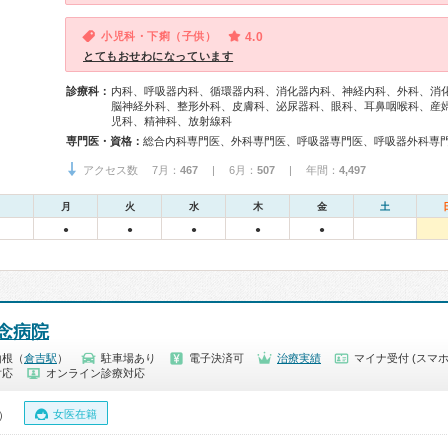
小児科・下痢（子供）
4.0
とてもおせわになっています
診療科：
内科、呼吸器内科、循環器内科、消化器内科、神経内科、外科、消
脳神経外科、整形外科、皮膚科、泌尿器科、眼科、耳鼻咽喉科、産
児科、精神科、放射線科
専門医・資格：
アクセス数 7月：
467
| 6月：
507
| 年間：
4,497
月
火
水
木
金
土
●
●
●
●
●
念病院
山根（
倉吉駅
）
駐車場あり
電子決済可
治療実績
マイナ受付 (スマホ
対応
オンライン診療対応
女医在籍
0）