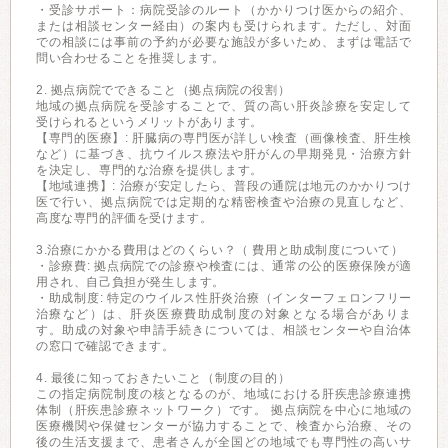
・受診サポート：病院受診のルート（かかりつけ医からの紹介、
または相談センター経由）の案内も受けられます。ただし、対面
での相談には事前の予約が必要な施設が多いため、まずは電話で
問い合わせることを推奨します。
2. 拠点病院でできること（拠点病院の役割）
地域の拠点病院を受診することで、質の高い肝炎診療を安定して
受けられるというメリットがあります。
【専門的医療】: 肝臓病の専門医が詳しい検査（画像検査、肝生検
など）に基づき、抗ウイルス療法や肝がんの早期発見・治療方針
を決定し、専門的な治療を提供します。
【地域連携】: 治療が安定したら、普段の通院は地元のかかりつけ
医で行い、拠点病院では定期的な精密検査や治療の見直しなど、
高度な専門的評価を受けます。
3.治療にかかる費用はどのくらい？（ 費用と助成制度について）
・診療費: 拠点病院での診療や検査には、通常の公的医療保険が適
用され、自己負担が発生します。
・助成制度: 特定のウイルス性肝炎治療（インターフェロンフリー
治療など）は、肝炎医療費助成制度の対象となる場合がありま
す。助成の対象や申請手続きについては、相談センターや自治体
の窓口で確認できます。
4. 最後に知っておきたいこと（制度の目的）
この指定病院制度の核となるのが、地域における肝疾患診療連携
体制（肝疾患診療ネットワーク）です。 拠点病院を中心に地域の
医療機関や保健センターが協力することで、検査から治療、その
後の生活支援まで、患者さんが全国どの地域でも専門性の高いサ