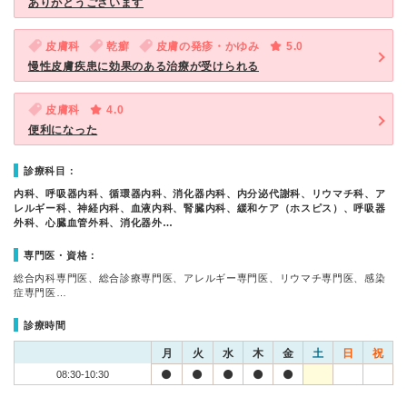
ありがとうございます
皮膚科
乾癬
皮膚の発疹・かゆみ
5.0
慢性皮膚疾患に効果のある治療が受けられる
皮膚科
4.0
便利になった
診療科目：
内科、呼吸器内科、循環器内科、消化器内科、内分泌代謝科、リウマチ科、ア
レルギー科、神経内科、血液内科、腎臓内科、緩和ケア（ホスピス）、呼吸器
外科、心臓血管外科、消化器外…
専門医・資格：
総合内科専門医、総合診療専門医、アレルギー専門医、リウマチ専門医、感染
症専門医…
診療時間
月
火
水
木
金
土
日
祝
08:30-10:30