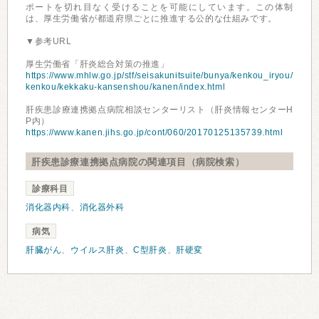
ポートを切れ目なく受けることを可能にしています。この体制
は、厚生労働省が都道府県ごとに推進する公的な仕組みです。
▼参考URL
厚生労働省「肝炎総合対策の推進」
https://www.mhlw.go.jp/stf/seisakunitsuite/bunya/kenkou_iryou/
kenkou/kekkaku-kansenshou/kanen/index.html
肝疾患診療連携拠点病院相談センターリスト（肝炎情報センターH
P内）
https://www.kanen.jihs.go.jp/cont/060/20170125135739.html
肝疾患診療連携拠点病院の関連項目（病院検索）
診療科目
消化器内科
、
消化器外科
病気
肝臓がん
、
ウイルス肝炎
、
C型肝炎
、
肝硬変