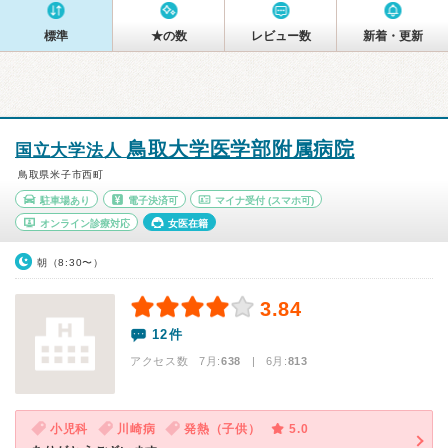
標準
★の数
レビュー数
新着・更新
鳥取大学医学部附属病院
国立大学法人
鳥取県米子市西町
駐車場あり
電子決済可
マイナ受付
(スマホ可)
オンライン診療対応
女医在籍
朝（8:30〜）
3.84
12件
アクセス数 7月:
638
| 6月:
813
小児科
川崎病
発熱（子供）
5.0