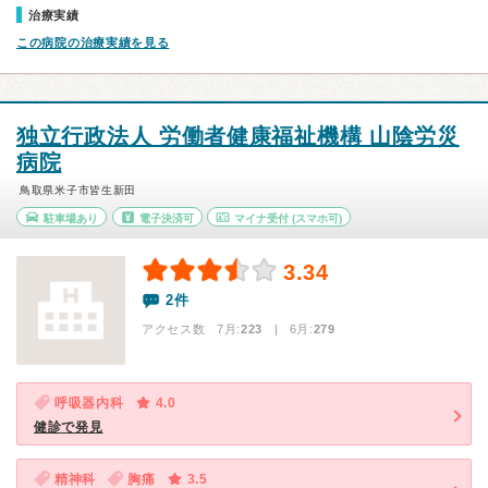
治療実績
この病院の治療実績を見る
独立行政法人 労働者健康福祉機構 山陰労災
病院
鳥取県米子市皆生新田
駐車場あり
電子決済可
マイナ受付
(スマホ可)
3.34
2件
アクセス数 7月:
223
| 6月:
279
呼吸器内科
4.0
健診で発見
精神科
胸痛
3.5