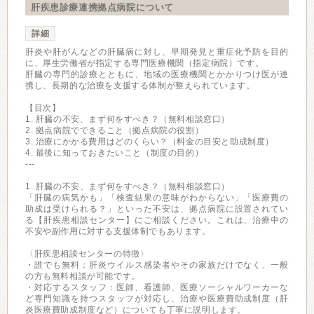
肝疾患診療連携拠点病院について
詳細
肝炎や肝がんなどの肝臓病に対し、早期発見と重症化予防を目的
に、厚生労働省が指定する専門医療機関（指定病院）です。
肝臓の専門的診療とともに、地域の医療機関とかかりつけ医が連
携し、長期的な治療を支援する体制が整えられています。
【目次】
1. 肝臓の不安、まず何をすべき？（無料相談窓口）
2. 拠点病院でできること（拠点病院の役割）
3. 治療にかかる費用はどのくらい？（料金の目安と助成制度）
4. 最後に知っておきたいこと（制度の目的）
---
1. 肝臓の不安、まず何をすべき？（無料相談窓口）
「肝臓の病気かも」「検査結果の意味がわからない」「医療費の
助成は受けられる？」といった不安は、拠点病院に設置されてい
る【肝疾患相談センター】にご相談ください。これは、治療中の
不安や副作用に対する支援体制でもあります。
〈肝疾患相談センターの特徴〉
・誰でも無料：肝炎ウイルス感染者やその家族だけでなく、一般
の方も無料相談が可能です。
・対応するスタッフ：医師、看護師、医療ソーシャルワーカーな
ど専門知識を持つスタッフが対応し、治療や医療費助成制度（肝
炎医療費助成制度など）についても丁寧に説明します。