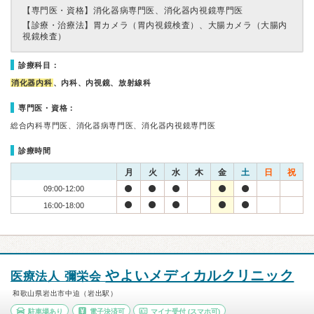
【専門医・資格】
消化器病専門医、消化器内視鏡専門医
【診療・治療法】
胃カメラ（胃内視鏡検査）、大腸カメラ（大腸内
視鏡検査）
診療科目：
消化器内科
、内科、内視鏡、放射線科
専門医・資格：
総合内科専門医、消化器病専門医、消化器内視鏡専門医
診療時間
月
火
水
木
金
土
日
祝
09:00-12:00
16:00-18:00
やよいメディカルクリニック
医療法人 彌栄会
和歌山県岩出市中迫（岩出駅）
駐車場あり
電子決済可
マイナ受付
(スマホ可)