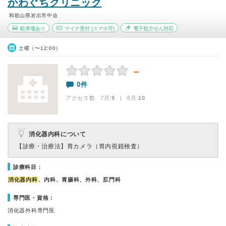
かわぐちクリニック
和歌山県岩出市中迫
駐車場あり
マイナ受付
(スマホ可)
電子処方せん対応
土曜（〜12:00）
－
0件
アクセス数 7月:
9
| 6月:
10
消化器内科について
【診療・治療法】
胃カメラ（胃内視鏡検査）
診療科目：
消化器内科
、内科、胃腸科、外科、肛門科
専門医・資格：
消化器外科専門医