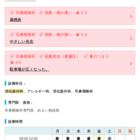
耳鼻咽喉科
発熱・喉が痛い
5.0
扁桃炎
耳鼻咽喉科
発熱・喉が痛い
5.0
やさしい先生
耳鼻咽喉科
副鼻腔炎（蓄膿症）
鼻のつまり
4.5
駐車場が広くなった。
診療科目：
消化器内科
、アレルギー科、消化器外科、耳鼻咽喉科
専門医・資格：
耳鼻咽喉科専門医、めまい相談医
診療時間
月
火
水
木
金
土
日
祝
09:00-12:00