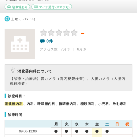
駐車場あり
マイナ受付
(スマホ可)
土曜（〜19:00）
－
0件
アクセス数 7月:
3
| 6月:
6
消化器内科について
【診療・治療法】
胃カメラ（胃内視鏡検査）、大腸カメラ（大腸内
視鏡検査）
診療科目：
消化器内科
、内科、呼吸器内科、循環器内科、糖尿病科、小児科、放射線科
診療時間
月
火
水
木
金
土
日
祝
09:00-12:00