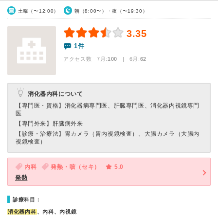
土曜（〜12:00）
朝（8:00〜）・夜（〜19:30）
3.35
1件
アクセス数 7月:
100
| 6月:
62
消化器内科について
【専門医・資格】
消化器病専門医、肝臓専門医、消化器内視鏡専門
医
【専門外来】
肝臓病外来
【診療・治療法】
胃カメラ（胃内視鏡検査）、大腸カメラ（大腸内
視鏡検査）
内科
発熱・咳（セキ）
5.0
発熱
診療科目：
消化器内科
、内科、内視鏡