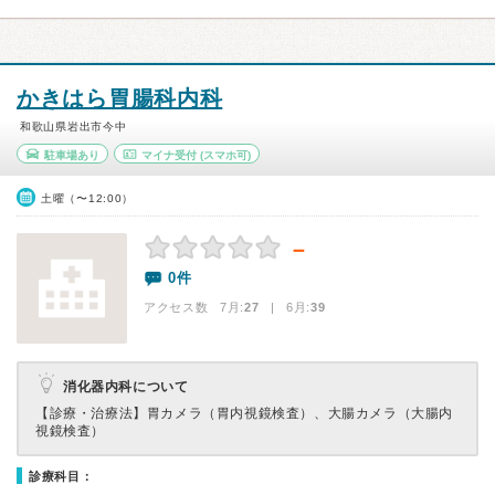
かきはら胃腸科内科
和歌山県岩出市今中
駐車場あり
マイナ受付
(スマホ可)
土曜（〜12:00）
－
0件
アクセス数 7月:
27
| 6月:
39
消化器内科について
【診療・治療法】
胃カメラ（胃内視鏡検査）、大腸カメラ（大腸内
視鏡検査）
診療科目：