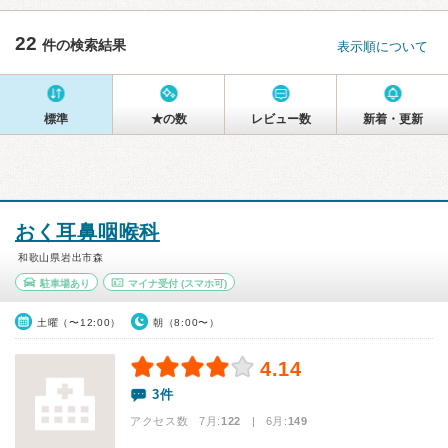
22
件の検索結果
表示順について
標準
★の数
レビュー数
新着・更新
おく耳鼻咽喉科
和歌山県岩出市森
駐車場あり
マイナ受付
(スマホ可)
土曜（〜12:00）
朝（8:00〜）
4.14
3件
アクセス数 7月:
122
| 6月:
149