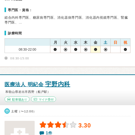
専門医・資格：
総合内科専門医、糖尿病専門医、消化器病専門医、消化器内視鏡専門医、腎臓
専門医、…
診療時間
月
火
水
木
金
土
日
祝
08:30-22:00
08:30-15:00
宇野内科
医療法人 明紀会
和歌山県岩出市西野（船戸駅）
駐車場あり
マイナ受付
土曜（〜12:00）
3.30
1件