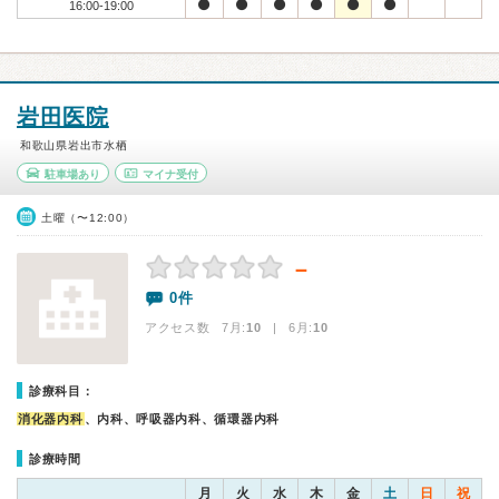
16:00-19:00
岩田医院
和歌山県岩出市水栖
駐車場あり
マイナ受付
土曜（〜12:00）
－
0件
アクセス数 7月:
10
| 6月:
10
診療科目：
消化器内科
、内科、呼吸器内科、循環器内科
診療時間
月
火
水
木
金
土
日
祝