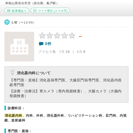
和歌山県岩出市宮（岩出駅、船戸駅）
駐車場あり
マイナ受付
(スマホ可)
土曜（〜12:00）
－
0件
アクセス数 7月:
18
| 6月:
8
消化器内科について
【専門医・資格】
消化器病専門医、大腸肛門病専門医、消化器内視
鏡専門医
【診療・治療法】
胃カメラ（胃内視鏡検査）、大腸カメラ（大腸内
視鏡検査）
診療科目：
消化器内科
、内科、外科、消化器外科、リハビリテーション科、肛門科、内視
鏡、放射線科
専門医・資格：