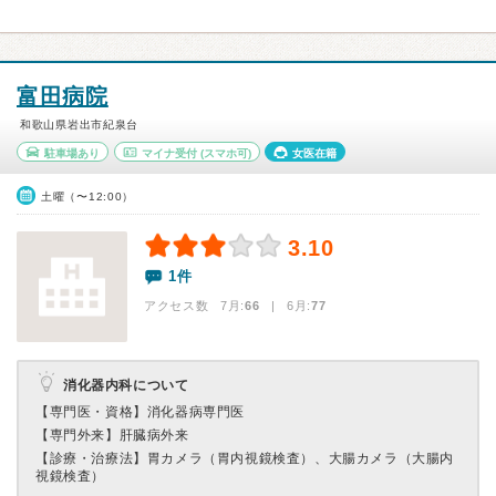
富田病院
和歌山県岩出市紀泉台
駐車場あり
マイナ受付
(スマホ可)
女医在籍
土曜（〜12:00）
3.10
1件
アクセス数 7月:
66
| 6月:
77
消化器内科について
【専門医・資格】
消化器病専門医
【専門外来】
肝臓病外来
【診療・治療法】
胃カメラ（胃内視鏡検査）、大腸カメラ（大腸内
視鏡検査）