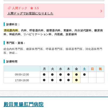
人間ドック
3.5
人間ドッグでお世話になりました
診療科目：
消化器内科
、内科、呼吸器内科、循環器内科、胃腸科、内分泌代謝科、糖尿病
科、神経内科、リハビリテーション科、内視鏡、放射線科
専門医・資格：
総合内科専門医、糖尿病専門医、呼吸器専門医、循環器専門医、消化器病専門
医、神経…
診療時間
月
火
水
木
金
土
日
祝
09:00-12:00
17:00-19:00
殿田胃腸肛門病院