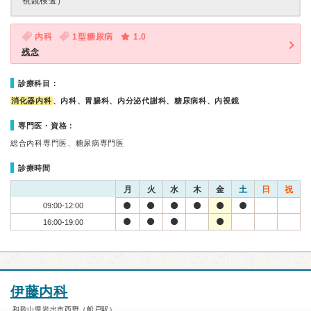
視鏡検査）
内科
1型糖尿病
1.0
残念
診療科目：
消化器内科
、内科、胃腸科、内分泌代謝科、糖尿病科、内視鏡
専門医・資格：
総合内科専門医、糖尿病専門医
診療時間
月
火
水
木
金
土
日
祝
09:00-12:00
16:00-19:00
伊藤内科
和歌山県岩出市西野（船戸駅）