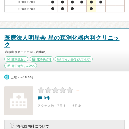
09:00-12:00
16:00-19:00
医療法人明星会 星の森消化器内科クリニッ
ク
和歌山県岩出市中迫（岩出駅）
駐車場あり
電子決済可
マイナ受付
(スマホ可)
電子処方せん対応
土曜（〜18:00）
－
0件
アクセス数 7月:
6
| 6月:
9
消化器内科について