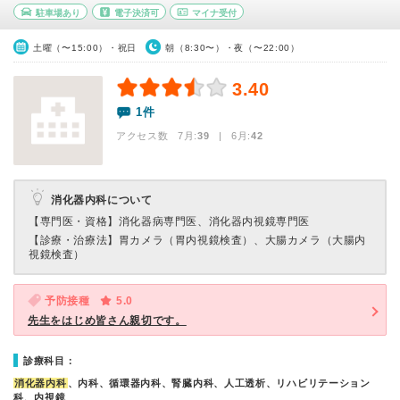
駐車場あり
電子決済可
マイナ受付
土曜（〜15:00）・祝日
朝（8:30〜）・夜（〜22:00）
3.40
1件
アクセス数 7月:
39
| 6月:
42
消化器内科について
【専門医・資格】
消化器病専門医、消化器内視鏡専門医
【診療・治療法】
胃カメラ（胃内視鏡検査）、大腸カメラ（大腸内
視鏡検査）
予防接種
5.0
先生をはじめ皆さん親切です。
診療科目：
消化器内科
、内科、循環器内科、腎臓内科、人工透析、リハビリテーション
科、内視鏡