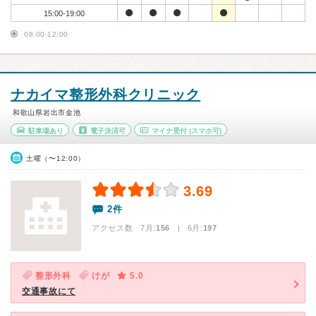
15:00-19:00
08:00-12:00
ナカイマ整形外科クリニック
和歌山県岩出市金池
駐車場あり
電子決済可
マイナ受付
(スマホ可)
土曜（〜12:00）
3.69
2件
アクセス数 7月:
156
| 6月:
197
整形外科
けが
5.0
交通事故にて