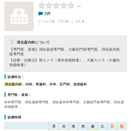
－
0件
アクセス数 7月:
15
| 6月:
8
消化器内科について
【専門医・資格】
消化器病専門医、大腸肛門病専門医、消化器内視
鏡専門医
【診療・治療法】
胃カメラ（胃内視鏡検査）、大腸カメラ（大腸内
視鏡検査）
診療科目：
消化器内科
、内科、胃腸科、外科、肛門科、放射線科
専門医・資格：
外科専門医、消化器病専門医、消化器外科専門医、大腸肛門病専門医、消化器
内視鏡専…
診療時間
月
火
水
木
金
土
日
祝