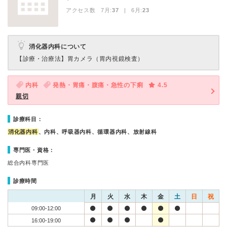
アクセス数 7月:
37
| 6月:
23
消化器内科について
【診療・治療法】
胃カメラ（胃内視鏡検査）
内科
発熱・胃痛・腹痛・急性の下痢
4.5
親切
診療科目：
消化器内科
、内科、呼吸器内科、循環器内科、放射線科
専門医・資格：
総合内科専門医
診療時間
月
火
水
木
金
土
日
祝
09:00-12:00
16:00-19:00