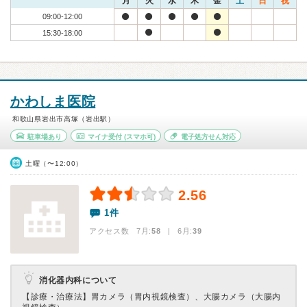
月
火
水
木
金
土
日
祝
09:00-12:00
15:30-18:00
かわしま医院
和歌山県岩出市高塚（岩出駅）
駐車場あり
マイナ受付
(スマホ可)
電子処方せん対応
土曜（〜12:00）
2.56
1件
アクセス数 7月:
58
| 6月:
39
消化器内科について
【診療・治療法】
胃カメラ（胃内視鏡検査）、大腸カメラ（大腸内