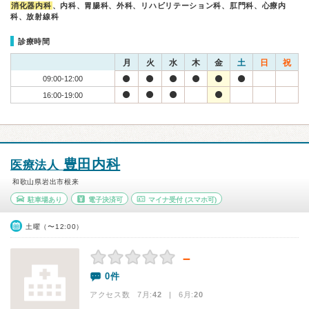
消化器内科
、内科、胃腸科、外科、リハビリテーション科、肛門科、心療内
科、放射線科
診療時間
月
火
水
木
金
土
日
祝
09:00-12:00
16:00-19:00
豊田内科
医療法人
和歌山県岩出市根来
駐車場あり
電子決済可
マイナ受付
(スマホ可)
土曜（〜12:00）
－
0件
アクセス数 7月:
42
| 6月:
20