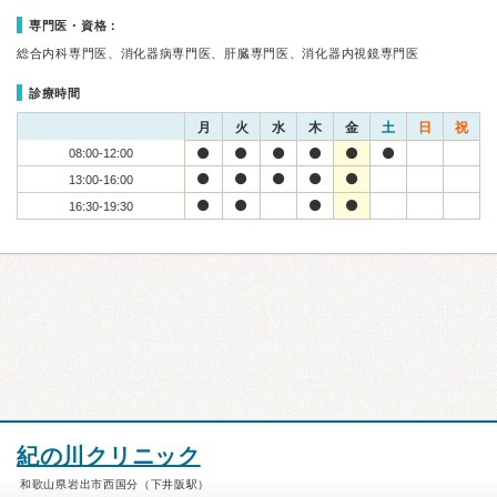
専門医・資格：
総合内科専門医、消化器病専門医、肝臓専門医、消化器内視鏡専門医
診療時間
月
火
水
木
金
土
日
祝
08:00-12:00
13:00-16:00
16:30-19:30
紀の川クリニック
和歌山県岩出市西国分（下井阪駅）