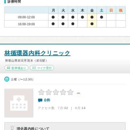
診療時間
月
火
水
木
金
土
日
祝
09:00-12:00
16:00-19:00
林循環器内科クリニック
和歌山県岩出市清水（岩出駅）
駐車場あり
マイナ受付
土曜（〜12:30）
－
0件
アクセス数 7月:
32
| 6月:
14
消化器内科について