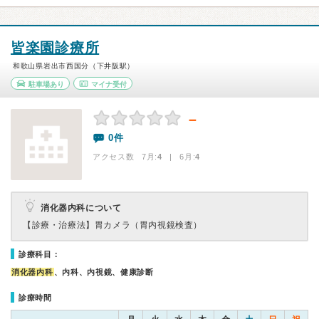
皆楽園診療所
和歌山県岩出市西国分（下井阪駅）
駐車場あり
マイナ受付
－
0件
アクセス数 7月:
4
| 6月:
4
消化器内科について
【診療・治療法】
胃カメラ（胃内視鏡検査）
診療科目：
消化器内科
、内科、内視鏡、健康診断
診療時間