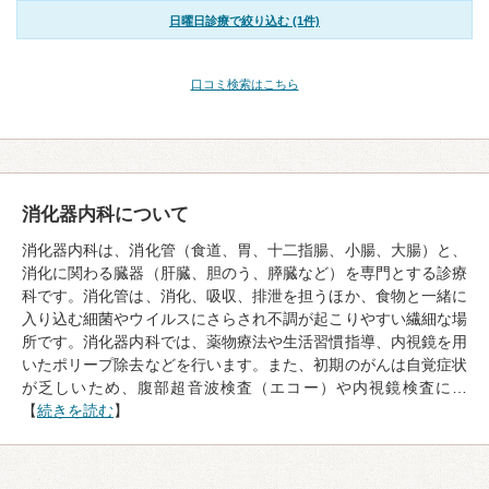
日曜日診療で絞り込む (1件)
口コミ検索はこちら
消化器内科について
消化器内科は、消化管（食道、胃、十二指腸、小腸、大腸）と、
消化に関わる臓器（肝臓、胆のう、膵臓など）を専門とする診療
科です。消化管は、消化、吸収、排泄を担うほか、食物と一緒に
入り込む細菌やウイルスにさらされ不調が起こりやすい繊細な場
所です。消化器内科では、薬物療法や生活習慣指導、内視鏡を用
いたポリープ除去などを行います。また、初期のがんは自覚症状
が乏しいため、腹部超音波検査（エコー）や内視鏡検査に…
【
続きを読む
】