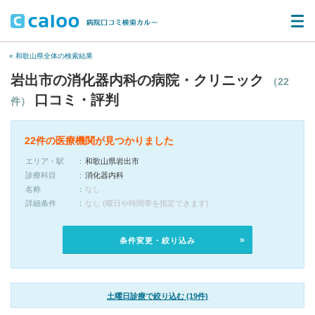
« 和歌山県全体の検索結果
岩出市の消化器内科の病院・クリニック
（22
口コミ・評判
件）
22件の医療機関が見つかりました
エリア・駅
和歌山県岩出市
診療科目
消化器内科
名称
なし
詳細条件
なし (曜日や時間帯を指定できます)
条件変更・絞り込み
土曜日診療で絞り込む (19件)