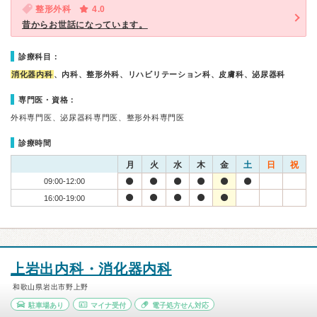
整形外科
4.0
昔からお世話になっています。
診療科目：
消化器内科
、内科、整形外科、リハビリテーション科、皮膚科、泌尿器科
専門医・資格：
外科専門医、泌尿器科専門医、整形外科専門医
診療時間
月
火
水
木
金
土
日
祝
09:00-12:00
16:00-19:00
上岩出内科・消化器内科
和歌山県岩出市野上野
駐車場あり
マイナ受付
電子処方せん対応