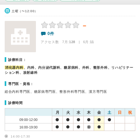
土曜（〜12:00）
－
0件
アクセス数 7月:
128
| 6月:
11
診療科目：
消化器内科
、内科、内分泌代謝科、糖尿病科、外科、整形外科、リハビリテー
ション科、放射線科
専門医・資格：
総合内科専門医、糖尿病専門医、整形外科専門医、漢方専門医
診療時間
月
火
水
木
金
土
日
祝
09:00-12:00
16:00-19:00
14:00-17:30