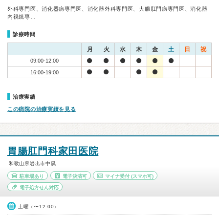
外科専門医、消化器病専門医、消化器外科専門医、大腸肛門病専門医、消化器
内視鏡専…
診療時間
月
火
水
木
金
土
日
祝
09:00-12:00
16:00-19:00
治療実績
この病院の治療実績を見る
胃腸肛門科家田医院
和歌山県岩出市中黒
駐車場あり
電子決済可
マイナ受付
(スマホ可)
電子処方せん対応
土曜（〜12:00）