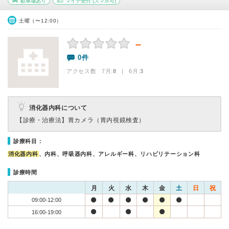
駐車場あり
マイナ受付
(スマホ可)
土曜（〜12:00）
－
0件
アクセス数 7月:
8
| 6月:
3
消化器内科について
【診療・治療法】
胃カメラ（胃内視鏡検査）
診療科目：
消化器内科
、内科、呼吸器内科、アレルギー科、リハビリテーション科
診療時間
月
火
水
木
金
土
日
祝
09:00-12:00
16:00-19:00