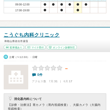
09:00-12:00
17:00-19:00
こうぐち内科クリニック
和歌山県岩出市湯窪
駐車場あり
マイナ受付
オンライン診療対応
土曜（〜12:00）・日曜
－
0件
アクセス数 7月:
31
| 6月:
17
消化器内科について
【診療・治療法】
胃カメラ（胃内視鏡検査）、大腸カメラ（大腸内
視鏡検査）