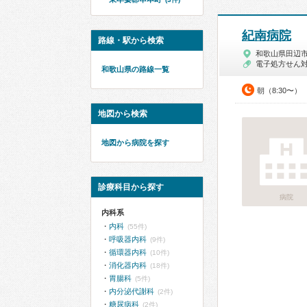
紀南病院
路線・駅から検索
和歌山県田辺
電子処方せん
和歌山県の路線一覧
朝（8:30〜）
地図から検索
地図から病院を探す
診療科目から探す
病院
内科系
内科
(55件)
呼吸器内科
(9件)
循環器内科
(10件)
消化器内科
(18件)
胃腸科
(5件)
内分泌代謝科
(2件)
糖尿病科
(2件)