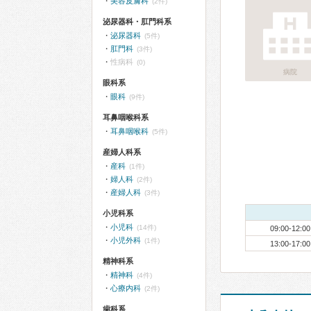
美容皮膚科
(2件)
泌尿器科・肛門科系
泌尿器科
(5件)
肛門科
(3件)
性病科
(0)
病院
眼科系
眼科
(9件)
耳鼻咽喉科系
耳鼻咽喉科
(5件)
産婦人科系
産科
(1件)
婦人科
(2件)
産婦人科
(3件)
小児科系
小児科
(14件)
09:00-12:00
小児外科
(1件)
13:00-17:00
精神科系
精神科
(4件)
心療内科
(2件)
歯科系