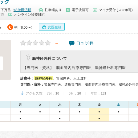
ック
市下万呂（
紀伊田辺駅
）
駐車場あり
電子決済可
マイナ受付 (スマホ可)
対応
オンライン診療対応
女医在籍
0）
朝（8:00〜）
－
口コミ0件
脳神経外科について
【専門医・資格】
脳血管内治療専門医、脳神経外科専門医
診療科：
脳神経外科
、腎臓内科、人工透析
専門医・資格：
腎臓専門医、透析専門医、脳血管内治療専門医、脳神経外科
アクセス数 7月：
10
| 6月：
20
| 年間：
131
月
火
水
木
金
土
●
●
●
●
●
●
●
●
●