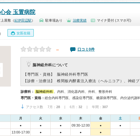
洗心会 玉置病院
市上屋敷（
紀伊田辺駅
）
駐車場あり
治療実績
マイナ受付 (スマホ可)
女医在籍
0）
－
口コミ0件
脳神経外科について
【専門医・資格】
脳神経外科専門医
【診療・治療法】
椎間板内酵素注入療法（ヘルニコア）、神経ブ
診療科：
脳神経外科
、内科、消化器内科、外科、整形外科
専門医・資格：
アクセス数 7月：
28
| 6月：
32
| 年間：
307
月
火
水
木
金
土
09:30-12:00
●
●
●
●
●
13:00-17:00
●
●
●
●