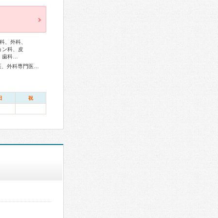
科、外科、
ョン科、皮
、歯科…
総合内科専門医、リウマチ専門医、感染症専門医、血液専門医、外科専門医、糖尿病専門医、内分泌代謝科専門医、甲状腺専門医、呼吸器専門医、循環器専門医、心臓血管外科専門医、消化器病専門医、消化器外科専門医、肝臓専門医、大腸肛門病専門医、消化器内視鏡専門医、泌尿器科専門医、腎臓専門医、透析専門医、神経内科専門医、脳神経外科専門医、整形外科専門医、リハビリテーション科専門医、脊椎脊髄外科専門医、形成外科専門医、皮膚科専門医、眼科専門医、気管食道科専門医、耳鼻咽喉科専門医、産婦人科専門医、婦人科腫瘍専門医、乳腺専門医、産科婦人科腹腔鏡技術認定医、周産期(新生児)専門医、小児科専門医、小児外科専門医、小児神経専門医、老年病専門医、麻酔科専門医、ペインクリニック専門医、細胞診専門医、病理専門医、口腔外科専門医、歯科麻酔専門医、放射線科専門医、救急科専門医、がん薬物療法専門医、がん治療認定医
日
祝