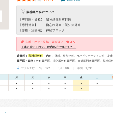
脳神経外科について
【専門医・資格】
脳神経外科専門医
【専門外来】
物忘れ外来・認知症外来
【診療・治療法】
神経ブロック
内科・かぜ・発熱・頭が痛い
4.5
丁寧に診てくれて、院内処方で楽でした。
診療科：
脳神経外科
、内科、外科、整形外科、リハビリテーション科、皮膚
専門医・資格：
アクセス数 7月：
172
| 6月：
184
| 年間：
1,399
月
火
水
木
金
土
●
●
●
●
●
●
●
●
●
●
●