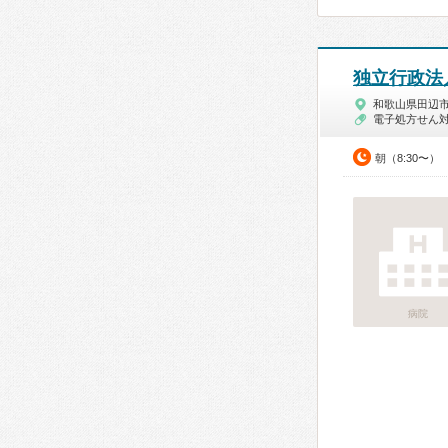
独立行政法
和歌山県田辺
電子処方せん
朝（8:30〜）
病院