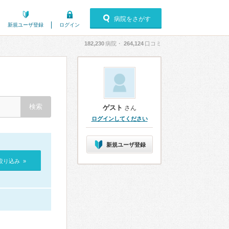
病院をさがす
新規ユーザ登録
ログイン
182,230
病院・
264,124
口コミ
ゲスト
さん
ログインしてください
新規ユーザ登録
絞り込み »