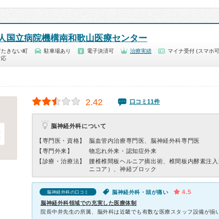
人国立病院機構南和歌山医療センター
市たきない町
駐車場あり
電子決済可
治療実績
マイナ受付 (スマホ可
対応
2.42
口コミ11件
脳神経外科について
【専門医・資格】
脳血管内治療専門医、脳神経外科専門医
【専門外来】
物忘れ外来・認知症外来
【診療・治療法】
腰椎椎間板ヘルニア摘出術、椎間板内酵素注入
ニコア）、神経ブロック
4.5
脳神経外科・頭が痛い
脳神経外科の口コミ
脳神経外科領域での充実した医療体制