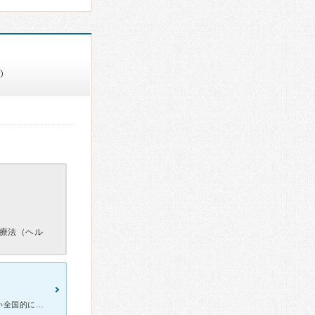
)
療法（ヘル
院長中井先生の所属、脳外科は近畿でも有数な医療スタッフ設備が揃い全国的にもトップクラスの診療が受けられます。 多くの患者さんが治療していることからも伺えます。 私もMRI異常で受診しましたが的確な