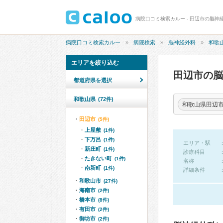
病院口コミ検索カルー - 田辺市の脳神
病院口コミ検索カルー
病院検索
脳神経外科
和歌
エリアを絞り込む
田辺市の
都道府県を選択
和歌山県
(72件)
和歌山県田辺
田辺市
(5件)
上屋敷
(1件)
下万呂
(1件)
エリア・駅
新庄町
(1件)
診療科目
たきない町
(1件)
名称
南新町
(1件)
詳細条件
和歌山市
(27件)
海南市
(2件)
橋本市
(8件)
有田市
(2件)
御坊市
(2件)