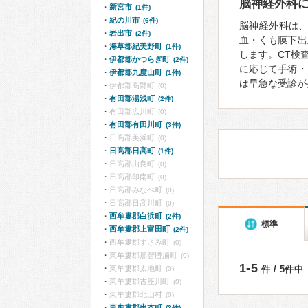
脳神経外科
新宮市
(1件)
紀の川市
(6件)
脳神経外科は
岩出市
(2件)
血・くも膜下出
海草郡紀美野町
(1件)
します。CT検
伊都郡かつらぎ町
(2件)
に応じて手術・
伊都郡九度山町
(1件)
は早急な受診が
伊都郡高野町
(0)
有田郡湯浅町
(2件)
有田郡広川町
(0)
有田郡有田川町
(3件)
日高郡美浜町
(0)
日高郡日高町
(1件)
日高郡由良町
(0)
日高郡印南町
(0)
日高郡みなべ町
(0)
日高郡日高川町
(0)
西牟婁郡白浜町
(2件)
標準
西牟婁郡上富田町
(2件)
西牟婁郡すさみ町
(0)
東牟婁郡那智勝浦町
(0)
1-5
東牟婁郡太地町
件 / 5件中
(0)
東牟婁郡古座川町
(0)
東牟婁郡北山村
(0)
東牟婁郡串本町
(3件)