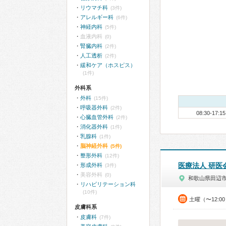
リウマチ科
(3件)
アレルギー科
(6件)
神経内科
(5件)
血液内科
(0)
腎臓内科
(2件)
人工透析
(2件)
緩和ケア（ホスピス）
(1件)
外科系
外科
(15件)
呼吸器外科
(2件)
08:30-17:15
心臓血管外科
(2件)
消化器外科
(1件)
乳腺科
(1件)
脳神経外科
(5件)
整形外科
(12件)
医療法人 研医
形成外科
(3件)
美容外科
(0)
和歌山県田辺
リハビリテーション科
(10件)
土曜（〜12:0
皮膚科系
皮膚科
(7件)