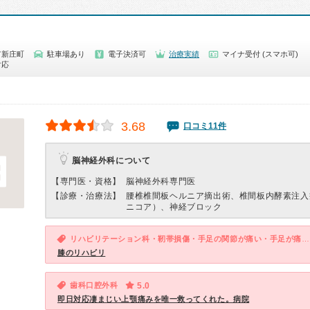
市新庄町
駐車場あり
電子決済可
治療実績
マイナ受付 (スマホ可)
対応
3.68
口コミ11件
脳神経外科について
【専門医・資格】
脳神経外科専門医
【診療・治療法】
腰椎椎間板ヘルニア摘出術、椎間板内酵素注入
ニコア）、神経ブロック
リハビリテーション科・靭帯損傷・手足の関節が痛い・手足が痛い（関節を除く）
膝のリハビリ
歯科口腔外科
5.0
即日対応凄まじい上顎痛みを唯一救ってくれた。病院