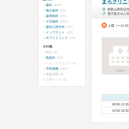
まろクリニ
歯科
(40件)
和歌山県田辺
矯正歯科
(7件)
電子処方せん
歯周病科
(1件)
小児歯科
(18件)
土曜（〜12:3
歯科口腔外科
(9件)
インプラント
(1件)
ホワイトニング
(1件)
その他
漢方
(0)
救急科
(2件)
ペインクリニック
(0)
予防接種
(65件)
診療所
健康診断
(0)
人間ドック
(0)
08:00-12:30
14:00-18:30