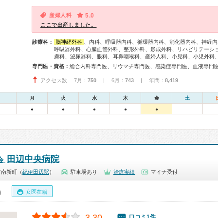
産婦人科
5.0
ここで出産しました。
診療科：
脳神経外科
、内科、呼吸器内科、循環器内科、消化器内科、神経内
呼吸器外科、心臓血管外科、整形外科、形成外科、リハビリテーシ
膚科、泌尿器科、眼科、耳鼻咽喉科、産婦人科、小児科、小児外科
専門医・資格：
アクセス数 7月：
750
| 6月：
743
| 年間：
8,419
月
火
水
木
金
土
●
●
●
●
●
田辺中央病院
会
市南新町（
紀伊田辺駅
）
駐車場あり
治療実績
マイナ受付
女医在籍
0）
3.30
口コミ1件