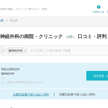
経外科の病院・クリニック 5件 口コミ・評判
Calooとは
山県
田辺市
脳神経外科の病院・クリニック
口コミ・評判
（5件）
×
×
市
脳神経外科
和歌山県田辺市
脳神経外科
条件変更・
なし
なし (曜日や時間帯を指定できます)
土曜日診療で絞り込む (3件)
日曜日診療で絞り込む (0件)